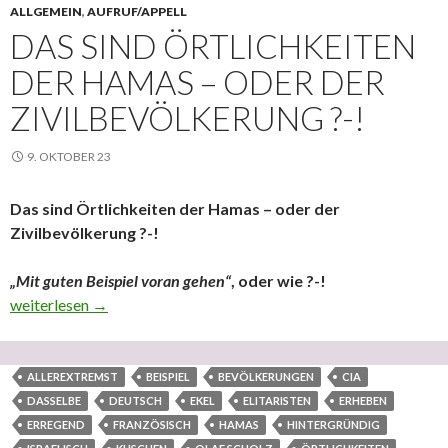
ALLGEMEIN
,
AUFRUF/APPELL
DAS SIND ÖRTLICHKEITEN
DER HAMAS – ODER DER
ZIVILBEVÖLKERUNG ?-!
9. OKTOBER 23
Das sind Örtlichkeiten der Hamas – oder der
Zivilbevölkerung ?-!
„Mit guten Beispiel voran gehen“
, oder wie ?-!
Das sind Örtlichkeiten der Hamas – oder der Zivilbevölkerung ?-
weiterlesen
→
ALLEREXTREMST
BEISPIEL
BEVÖLKERUNGEN
CIA
DASSELBE
DEUTSCH
EKEL
ELITARISTEN
ERHEBEN
ERREGEND
FRANZÖSISCH
HAMAS
HINTERGRÜNDIG