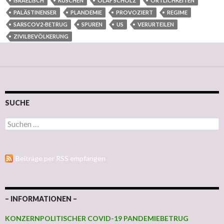
ISRAELISCH
KUSCHEN
OLAF SCHOLZ
ÖRTLICHKEITEN
PALÄSTINENSER
PLANDEMIE
PROVOZIERT
REGIME
SARSCOV2-BETRUG
SPUREN
US
VERURTEILEN
ZIVILBEVÖLKERUNG
SUCHE
Suchen nach:
Beiträge per RSS empfangen
– INFORMATIONEN –
KONZERNPOLITISCHER COVID-19 PANDEMIEBETRUG