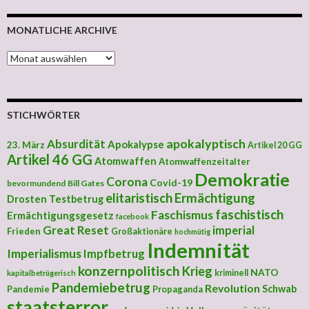
MONATLICHE ARCHIVE
MONATLICHE ARCHIVE
STICHWÖRTER
apokalyptisch
Absurdität
Apokalypse
23. März
Artikel 20 GG
Artikel 46 GG
Atomwaffen
Atomwaffenzeitalter
Demokratie
Corona
Covid-19
bevormundend
Bill Gates
elitaristisch
Ermächtigung
Drosten Testbetrug
faschistisch
Faschismus
Ermächtigungsgesetz
facebook
Great Reset
imperial
Frieden
Großaktionäre
hochmütig
Indemnität
Imperialismus
Impfbetrug
konzernpolitisch
Krieg
NATO
kriminell
kapitalbetrügerisch
Pandemiebetrug
Revolution
Schwab
Pandemie
Propaganda
staatsterror