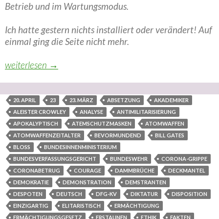
Betrieb und im Wartungsmodus.
Ich hatte gestern nichts installiert oder verändert! Auf
einmal ging die Seite nicht mehr.
Staatsterrorismus in der Imperial-Indemnität-kriminell 
weiterlesen
→
20. APRIL
23
23. MÄRZ
ABSETZUNG
AKADEMIKER
ALEISTER CROWLEY
ANALYSE
ANTIMILITARISIERUNG
APOKALYPTISCH
ATEMSCHUTZMASKEN
ATOMWAFFEN
ATOMWAFFENZEITALTER
BEVORMUNDEND
BILL GATES
BLOSS
BUNDESINNENMINISTERIUM
BUNDESVERFASSUNGSGERICHT
BUNDESWEHR
CORONA-GRIPPE
CORONABETRUG
COURAGE
DAMMBRÜCHE
DECKMANTEL
DEMOKRATIE
DEMONSTRATION
DEMSTRANTEN
DESPOTEN
DEUTSCH
DFG-KV
DIKTATUR
DISPOSITION
EINZIGARTIG
ELITARISTISCH
ERMÄCHTIGUNG
ERMÄCHTIGUNGSGESETZ
ERSTAUNEN
ETHIK
FAKTEN