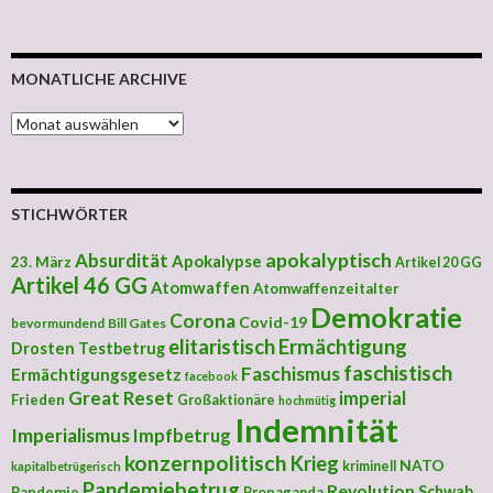
MONATLICHE ARCHIVE
MONATLICHE ARCHIVE
STICHWÖRTER
apokalyptisch
Absurdität
Apokalypse
23. März
Artikel 20 GG
Artikel 46 GG
Atomwaffen
Atomwaffenzeitalter
Demokratie
Corona
Covid-19
bevormundend
Bill Gates
elitaristisch
Ermächtigung
Drosten Testbetrug
faschistisch
Faschismus
Ermächtigungsgesetz
facebook
Great Reset
imperial
Frieden
Großaktionäre
hochmütig
Indemnität
Imperialismus
Impfbetrug
konzernpolitisch
Krieg
NATO
kriminell
kapitalbetrügerisch
Pandemiebetrug
Revolution
Schwab
Pandemie
Propaganda