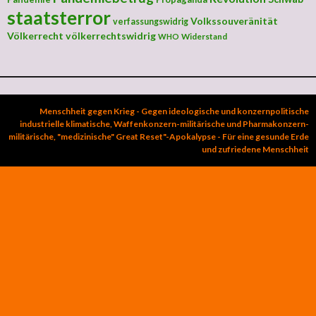
staatsterror
Volkssouveränität
verfassungswidrig
Völkerrecht
völkerrechtswidrig
Widerstand
WHO
Menschheit gegen Krieg - Gegen ideologische und konzernpolitische
industrielle klimatische, Waffenkonzern-militärische und Pharmakonzern-
militärische, "medizinische" Great Reset"-Apokalypse - Für eine gesunde Erde
und zufriedene Menschheit