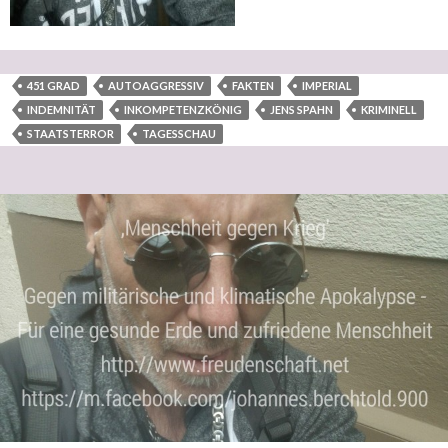
451 GRAD
AUTOAGGRESSIV
FAKTEN
IMPERIAL
INDEMNITÄT
INKOMPETENZKÖNIG
JENS SPAHN
KRIMINELL
STAATSTERROR
TAGESSCHAU