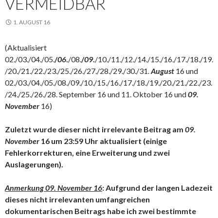
VERMEIDBAR
1. AUGUST 16
(Aktualisiert
02./03./04./05.
/
06
.
/08.
/
09
.
/10./11./12./14./15./16./17./18./19.
/20./21./22./23./25./26./27./28./29./30./31
.
August
16 und
02./03./04./05./08./09./10./15./16./17./18./19./20./21./22./23.
/24./25./26./28. September 16 und 11. Oktober 16 und
09.
November
16)
Zuletzt wurde dieser nicht irrelevante Beitrag am
09.
November
16 um 23:59 Uhr aktualisiert (einige
Fehlerkorrekturen, eine Erweiterung und zwei
Auslagerungen).
Anmerkung 09. November 16
: Aufgrund der langen Ladezeit
dieses nicht irrelevanten umfangreichen
dokumentarischen Beitrags habe ich zwei bestimmte