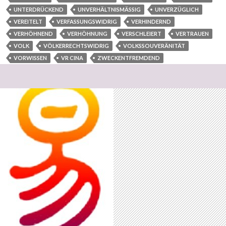
UNTERDRÜCKEND
UNVERHÄLTNISMÄSSIG
UNVERZÜGLICH
VEREITELT
VERFASSUNGSWIDRIG
VERHINDERND
VERHÖHNEND
VERHÖHNUNG
VERSCHLEIERT
VERTRAUEN
VOLK
VÖLKERRECHTSWIDRIG
VOLKSSOUVERÄNITÄT
VORWISSEN
VR CINA
ZWECKENTFREMDEND