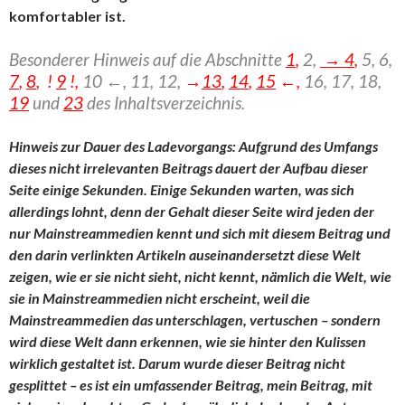
komfortabler ist.
Besonderer Hinweis auf die Abschnitte
1
,
2,
→ 4
,
5, 6,
7
,
8
, !
9
!,
10 ←, 11, 12,
→
13
,
14
,
15
←,
16,
17, 18,
19
und
23
des Inhaltsverzeichnis.
Hinweis zur Dauer des Ladevorgangs: Aufgrund des Umfangs
dieses nicht irrelevanten Beitrags dauert der Aufbau dieser
Seite einige Sekunden. Einige Sekunden warten, was sich
allerdings lohnt, denn der Gehalt dieser Seite wird jeden der
nur Mainstreammedien kennt und sich mit diesem Beitrag und
den darin verlinkten Artikeln auseinandersetzt diese Welt
zeigen, wie er sie nicht sieht, nicht kennt, nämlich die Welt, wie
sie in Mainstreammedien nicht erscheint, weil die
Mainstreammedien das unterschlagen, vertuschen – sondern
wird diese Welt dann erkennen, wie sie hinter den Kulissen
wirklich gestaltet ist. Darum wurde dieser Beitrag nicht
gesplittet – es ist ein umfassender Beitrag, mein Beitrag, mit