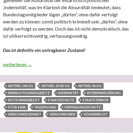
‚genießen‘ die Absurdität der elitaristisch politischen
‚Indemnität‘, was im Klartext die Absurdität bedeutet, dass
Bundestagsmitglieder lügen „dürfen“, ohne dafür verfolgt
werden zu können; somit politisch kriminell sein „dürfen“, ohne
dafür verfolgt zu werden. Doch das ist nicht demokratisch, das
ist völkerrechtswidrig, verfassungswidrig.
Das ist definitiv ein untragbarer Zustand!
Tagesschau lügt! Behauptet, die Notstandsgesetze (Ermächtigun
weiterlesen
→
ARTIKEL 146 GG
ARTIKEL 20 (4) GG
ARTIKEL 46 GG
ERMÄCHTIGUNGSGESETZ
INDEMNITÄT
INTERIMSREGIERUNG
NOTSTANDSRECHT
STAATSSCHUTZ
STAATSTERROR
STGB § 83A
TAGESSCHAU
VERFASSUNGSSCHUTZ
VERSCHWIEGENHEIT
VERSCHWOREN
VÖLKERRECHT