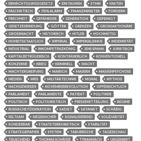
ERMÄCHTIGUNGSGESETZ
ERSTAUNEN
ETHIK
FAKTEN
FASCHISTISCH
FEHLALARM
FINANZMINISTER
FORDERN
FRECHHEIT
GEFÄHRDER
GENERATION
GEPEINIGT
GESETZESBINDUNG
GÖTTER
GRENZEN
GROSSAKTIONÄRE
GROSSMACHT
HISTORISCH
HITLER
HOCHMÜTIG
HOHEITSSTAATLICH
IMPERIAL
IMPERIALISMUS
INDEMNITÄT
INDUSTRIAL
INKOMPETENZKÖNIG
JENS SPAHN
JURISTISCH
KAPITALBETRÜGERISCH
KONTINUIERLICH
KONVENTIONELL
KONZERNE
KRIEG
KRIMINELL
MACHT
MACHTERGREIFUNG
MARSCH
MASERN
MASSENPSYCHOSE
MEDIEN
MIES
MILITÄRTECHNIK
MORAL
MYTHOS
NACHGEWIESEN
NOVEMBERREVOLUTION
OFFENSICHTLICH
PARLAMENT
PARLAMENTE
PATIENT
POLITIKER
POLITISCH
POLITJURISTISCH
PRESSEMITTEILUNG
REGIME
RUSSISCHE FÖDERATION
SADIST
SATANIST
SCHÄBIG
SELTSAM
SIEGESSICHER
SIGNALISIEREND
SOLIDARITÄT
SONDERBAR
STAATSTERRORISTISCH
STABILITÄT
STRATEGIEPAPIER
SYSTEM
TABUBRÜCHE
TAGESSCHAU
TÄUSCHEND
THOMAS SCHÄFER
TYRANNISCH
UNGENIERT