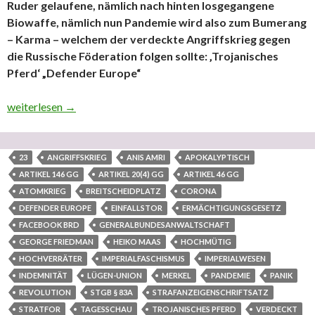
Ruder gelaufene, nämlich nach hinten losgegangene
Biowaffe, nämlich nun Pandemie wird also zum Bumerang
– Karma – welchem der verdeckte Angriffskrieg gegen
die Russische Föderation folgen sollte: ‚Trojanisches
Pferd‘ „Defender Europe“
Der vor allem China treffende tödlichere Corona-Virusstamm war
weiterlesen
→
23
ANGRIFFSKRIEG
ANIS AMRI
APOKALYPTISCH
ARTIKEL 146 GG
ARTIKEL 20(4) GG
ARTIKEL 46 GG
ATOMKRIEG
BREITSCHEIDPLATZ
CORONA
DEFENDER EUROPE
EINFALLSTOR
ERMÄCHTIGUNGSGESETZ
FACEBOOK BRD
GENERALBUNDESANWALTSCHAFT
GEORGE FRIEDMAN
HEIKO MAAS
HOCHMÜTIG
HOCHVERRÄTER
IMPERIALFASCHISMUS
IMPERIALWESEN
INDEMNITÄT
LÜGEN-UNION
MERKEL
PANDEMIE
PANIK
REVOLUTION
STGB § 83A
STRAFANZEIGENSCHRIFTSATZ
STRATFOR
TAGESSCHAU
TROJANISCHES PFERD
VERDECKT