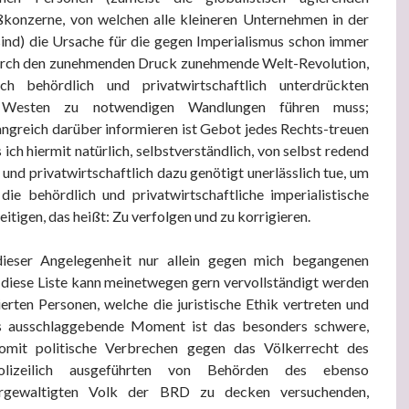
konzerne, von welchen alle kleineren Unternehmen in der
sind) die Ursache für die gegen Imperialismus schon immer
urch den zunehmenden Druck zunehmende Welt-Revolution,
h behördlich und privatwirtschaftlich unterdrückten
en Westen zu notwendigen Wandlungen führen muss;
ngreich darüber informieren ist Gebot jedes Rechts-treuen
ich hiermit natürlich, selbstverständlich, von selbst redend
h und privatwirtschaftlich dazu genötigt unerlässlich tue, um
die behördlich und privatwirtschaftliche imperialistische
eitigen, das heißt: Zu verfolgen und zu korrigieren.
dieser Angelegenheit nur allein gegen mich begangenen
 diese Liste kann meinetwegen gern vervollständigt werden
sierten Personen, welche die juristische Ethik vertreten und
s ausschlaggebende Moment ist das besonders schwere,
 somit politische Verbrechen gegen das Völkerrecht des
polizeilich ausgeführten von Behörden des ebenso
vergewaltigten Volk der BRD zu decken versuchenden,