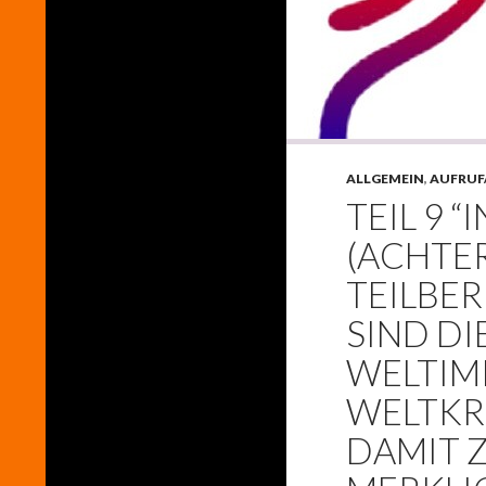
ALLGEMEIN
,
AUFRUF
TEIL 9 “
(ACHTE
TEILBER
SIND DI
WELTIM
WELTKR
DAMIT