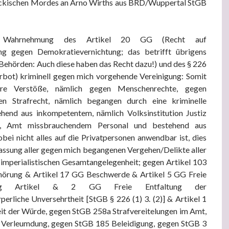
ückischen Mordes an Arno Wirths aus BRD/Wuppertal StGB
 Wahrnehmung des Artikel 20 GG (Recht auf
ung gegen Demokratievernichtung; das betrifft übrigens
Behörden: Auch diese haben das Recht dazu!) und des § 226
bot) kriminell gegen mich vorgehende Vereinigung: Somit
re Verstöße, nämlich gegen Menschenrechte, gegen
en Strafrecht, nämlich begangen durch eine kriminelle
ehend aus inkompetentem, nämlich Volksinstitution Justiz
m, Amt missbrauchendem Personal und bestehend aus
bei nicht alles auf die Privatpersonen anwendbar ist, dies
assung aller gegen mich begangenen Vergehen/Delikte aller
 imperialistischen Gesamtangelegenheit; gegen Artikel 103
örung & Artikel 17 GG Beschwerde & Artikel 5 GG Freie
rung Artikel & 2 GG Freie Entfaltung der
perliche Unversehrtheit [StGB § 226 (1) 3. (2)] & Artikel 1
t der Würde, gegen StGB 258a Strafvereitelungen im Amt,
 Verleumdung, gegen StGB 185 Beleidigung, gegen StGB 3