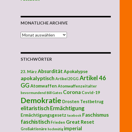
MONATLICHE ARCHIVE
MONATLICHE ARCHIVE
STICHWÖRTER
Absurdität
Apokalypse
23. März
Artikel 46
apokalyptisch
Artikel 20 GG
GG
Atomwaffen
Atomwaffenzeitalter
Corona
Covid-19
bevormundend
Bill Gates
Demokratie
Drosten Testbetrug
elitaristisch
Ermächtigung
Faschismus
Ermächtigungsgesetz
facebook
faschistisch
Great Reset
Frieden
imperial
Großaktionäre
hochmütig