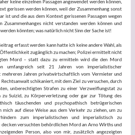
 daher keine einzelnen Passagen angewendet werden können,
ext gerissen werden können, weil der Zusammenhang sonst
bar ist und die aus dem Kontext gerissenen Passagen wegen
en Zusammenhanges nicht verstanden werden können und
werden könnten; was natürlich nicht Sinn der Sache ist!
eitrag erfasst werden kann hatte ich keine andere Wahl, als
Öffentlichkeit zugänglich zu machen; Polizei ermittelt nicht
gten Mord – statt dazu zu ermitteln wird die den Mord
on umfangreich seit 21 Jahren von imperialistischer
it mehreren Jahren privatwirtschaftlich vom Vermieter und
 Rechtsanwalt schikaniert, mit dem Ziel zu versuchen, durch
ten, unberechtigten Strafen zu einer Verzweiflungstat zu
a zu Suizid, zu Körperverletzung oder gar zur Tötung des
athisch täuschenden und psychopathisch betrügerischen
m mich auf diese Weise aus dem Verkehr zu ziehen, um zu
hindern zum imperialistischen und imperialistisch zu
zu decken versuchten behördlichen Mord an Arno Wirths und
zeigenden Person, also von mir, zusätzlich angezeigten