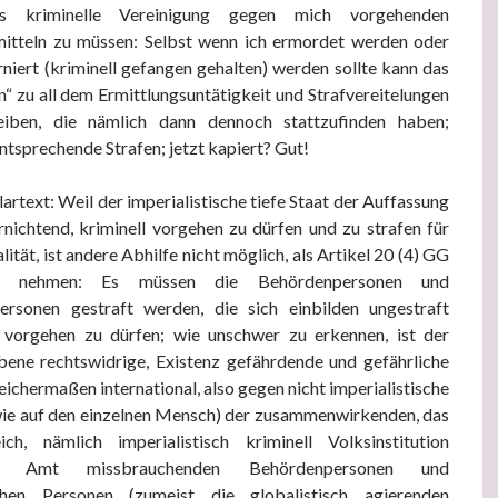
s kriminelle Vereinigung gegen mich vorgehenden
mitteln zu müssen: Selbst wenn ich ermordet werden oder
rniert (kriminell gefangen gehalten) werden sollte kann das
en“ zu all dem Ermittlungsuntätigkeit und Strafvereitelungen
iben, die nämlich dann dennoch stattzufinden haben;
ntsprechende Strafen; jetzt kapiert? Gut!
artext: Weil der imperialistische tiefe Staat der Auffassung
nichtend, kriminell vorgehen zu dürfen und zu strafen für
ität, ist andere Abhilfe nicht möglich, als Artikel 20 (4) GG
u nehmen: Es müssen die Behördenpersonen und
personen gestraft werden, die sich einbilden ungestraft
d vorgehen zu dürfen; wie unschwer zu erkennen, ist der
ene rechtswidrige, Existenz gefährdende und gefährliche
eichermaßen international, also gegen nicht imperialistische
ie auf den einzelnen Mensch) der zusammenwirkenden, das
ch, nämlich imperialistisch kriminell Volksinstitution
en, Amt missbrauchenden Behördenpersonen und
lichen Personen (zumeist die globalistisch agierenden