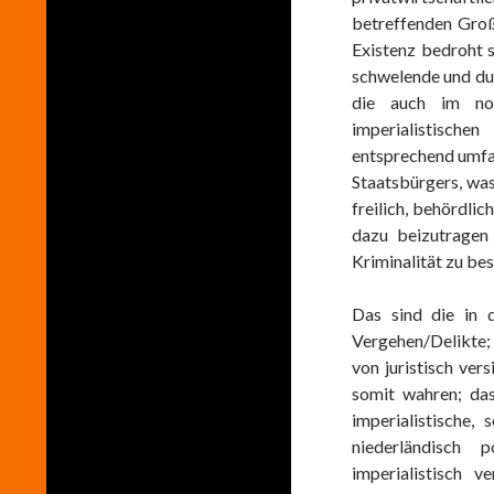
betreffenden Groß
Existenz bedroht 
schwelende und d
die auch im noc
imperialistisch
entsprechend umfa
Staatsbürgers, was 
freilich, behördlic
dazu beizutragen 
Kriminalität zu bes
Das sind die in 
Vergehen/Delikte;
von juristisch ver
somit wahren; da
imperialistische,
niederländisch 
imperialistisch 