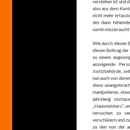
verstehen ist und
also aus dem Kont
nicht mehr erfass
des dann fehlend
somit missbraucht 
Wie durch diesen B
diesen Beitrag der 
zu einem angezei
anzeigende Pers
Justizbehörde, se
nun auch von deren
diese unangebrach
manipulieren, etw
jahrelang soziop
„Hausmeisters“, u
versuchen zu ver
verschleiern und 
zu den von der an