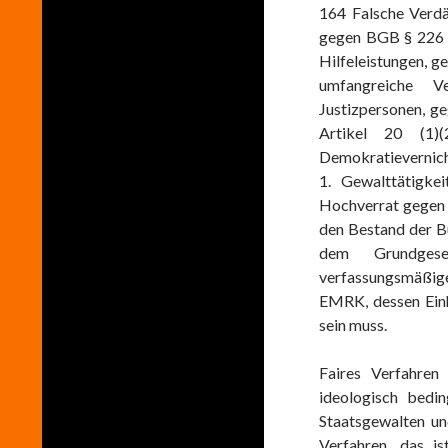
164 Falsche Verd
gegen BGB § 226 
Hilfeleistungen, g
umfangreiche V
Justizpersonen, g
Artikel 20 (1)(
Demokratievernich
1. Gewalttätigk
Hochverrat gegen 
den Bestand der B
dem Grundgese
verfassungsmäßig
EMRK, dessen Einh
sein muss.
Faires Verfahren
ideologisch bedin
Staatsgewalten un
Verfahren, das is