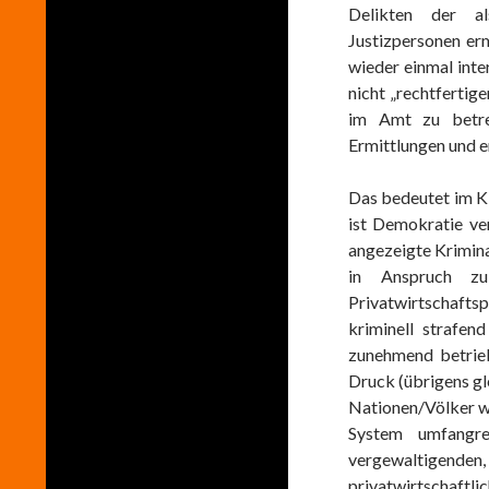
Delikten der al
Justizpersonen er
wieder einmal inte
nicht „rechtfertig
im Amt zu betre
Ermittlungen und e
Das bedeutet im Kl
ist Demokratie ver
angezeigte Kriminal
in Anspruch z
Privatwirtschafts
kriminell strafen
zunehmend betrieb
Druck (übrigens gl
Nationen/Völker w
System umfangrei
vergewaltigend
privatwirtschaft