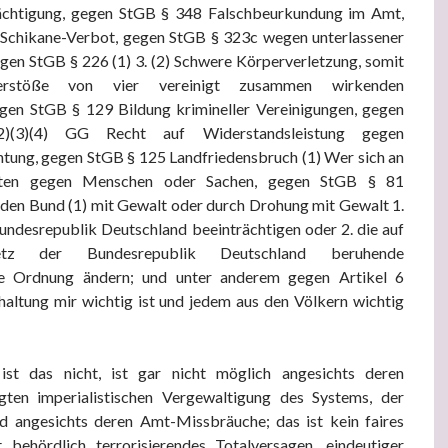
ächtigung, gegen StGB § 348 Falschbeurkundung im Amt,
Schikane-Verbot, gegen StGB § 323c wegen unterlassener
egen StGB § 226 (1) 3. (2) Schwere Körperverletzung, somit
erstöße von vier vereinigt zusammen wirkenden
egen StGB § 129 Bildung krimineller Vereinigungen, gegen
2)(3)(4) GG Recht auf Widerstandsleistung gegen
tung, gegen StGB § 125 Landfriedensbruch (1) Wer sich an
eiten gegen Menschen oder Sachen, gegen StGB § 81
den Bund (1) mit Gewalt oder durch Drohung mit Gewalt 1.
undesrepublik Deutschland beeinträchtigen oder 2. die auf
tz der Bundesrepublik Deutschland beruhende
e Ordnung ändern; und unter anderem gegen Artikel 6
altung mir wichtig ist und jedem aus den Völkern wichtig
 ist das nicht, ist gar nicht möglich angesichts deren
gten imperialistischen Vergewaltigung des Systems, der
d angesichts deren Amt-Missbräuche; das ist kein faires
t behördlich terrorisierendes Totalversagen, eindeutiger