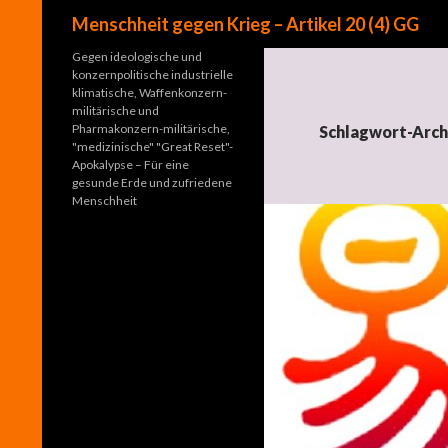
Suchen
Menschheit gegen Krieg – Artikel 20 (4) GG
Gegen ideologische und
konzernpolitische industrielle
klimatische, Waffenkonzern-
militärische und
Pharmakonzern-militärische,
Schlagwort-Arch
"medizinische" "Great Reset"-
Apokalypse – Für eine
gesunde Erde und zufriedene
Menschheit