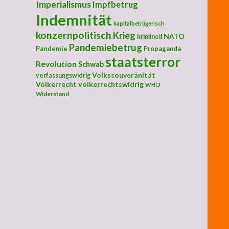
Imperialismus
Impfbetrug
Indemnität
kapitalbetrügerisch
konzernpolitisch
Krieg
NATO
kriminell
Pandemiebetrug
Pandemie
Propaganda
staatsterror
Revolution
Schwab
Volkssouveränität
verfassungswidrig
Völkerrecht
völkerrechtswidrig
WHO
Widerstand