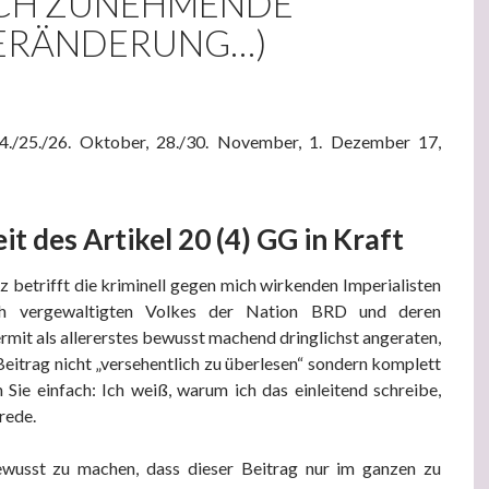
CH ZUNEHMENDE
ERÄNDERUNG…)
/24./25./26. Oktober, 28./30. November, 1. Dezember 17,
t des Artikel 20 (4) GG in Kraft
z betrifft die kriminell gegen mich wirkenden Imperialisten
isch vergewaltigten Volkes der Nation BRD und deren
iermit als allererstes bewusst machend dringlichst angeraten,
Beitrag nicht „versehentlich zu überlesen“ sondern komplett
n Sie einfach: Ich weiß, warum ich das einleitend schreibe,
rede.
ewusst zu machen, dass dieser Beitrag nur im ganzen zu