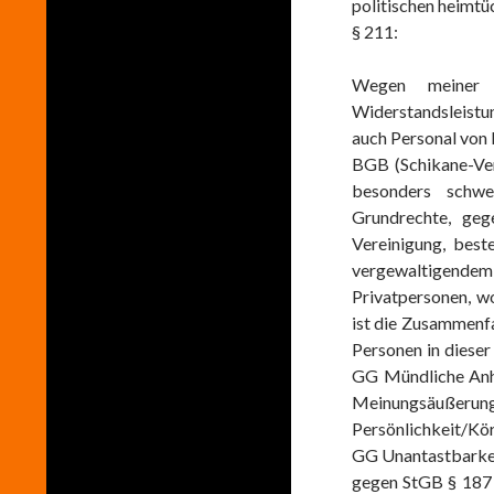
politischen heimt
§ 211:
Wegen meiner
Widerstandsleist
auch Personal von 
BGB (Schikane-Ver
besonders schwe
Grundrechte, geg
Vereinigung, best
vergewaltigende
Privatpersonen, wo
ist die Zusammenf
Personen in dieser
GG Mündliche Anh
Meinungsäuße
Persönlichkeit/Kör
GG Unantastbarkei
gegen StGB § 187