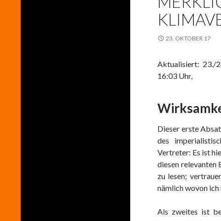
MERKLI
KLIMAV
23. OKTOBER 17
Aktualisiert: 23.
16:03 Uhr,
Wirksamkei
Dieser erste Absat
des imperialist
Vertreter: Es ist h
diesen relevanten 
zu lesen; vertraue
nämlich wovon ich 
Als zweites ist b