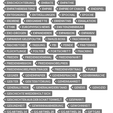
EINSCHÜCHTERUNG
EMIRATE
EMPATHIE
EMPATHIERESISTENZ
EMPIRE
EMPIRE OF CHAOS
ENDSPIEL
ENTEIGNUNG
ENTHÜLLUNGEN
EPOCHAL
EPOCHE
ERDBENE
EREIGNISKETTE
ERKENNTNIS
ESKALATION
ETHIK
EUROPHYSICS NEWS
EXISTENZMINIMUM
EXO-DROGEN
EXPANDIEREN
EXPANSION
EXPANSIV
EXPANSIVE GELDPOLITIK
FAHLES ROSS
FASCHISMUS
FASCHISTOID
FASSUNG
FBI
FEINDE
FINSTERNIS
FLÜCHTLINGE
FOLTER
FORTSCHRITT
FRACKING
FRIEDEN
FRIEDENSDENKMAL
FRIEDENSFAHRT
FRIEDENSMISSION
FRIEDENSNOBELPREIS
FRIEDENSNOBELPREISTRÄGER
FRIEDENSVERTRAG
FURZ
GEGNER
GEHEIMPAPIER
GEHEIMSPRACHE
GEHIRNWÄSCHE
GEISTER
GEISTESSTÖRUNG
GEMEINSAMKEIT
GENERALSTREIK
GENERALWIDERSTAND
GENESIS
GENOZID
GESCHICHTE WIEDERHOLT SICH
GESCHICHTEN AUS DER SCHATTENWELT
GESPANNT
GESUNDHEIT
GEWINNMAXIMIERUNG
GEWOHNHEIT
GG ARTIKEL 14
GG ARTIKEL 20
GG ARTIKEL 26
GIFTGAS