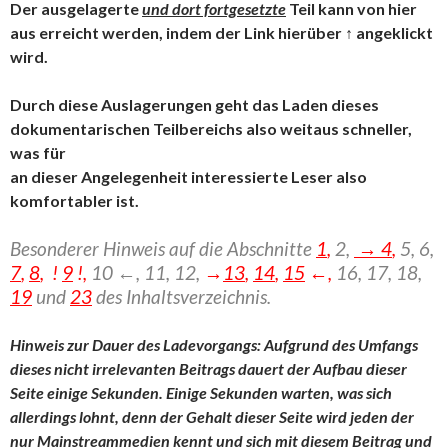
Der ausgelagerte
und dort fortgesetzte
Teil kann von hier
aus erreicht werden, indem der Link hierüber ↑ angeklickt
wird.
Durch diese Auslagerungen geht das Laden dieses
dokumentarischen Teilbereichs also weitaus schneller,
was für
an dieser Angelegenheit interessierte Leser also
komfortabler ist.
Besonderer Hinweis auf die Abschnitte
1
,
2,
→ 4
,
5, 6,
7
,
8
, !
9
!,
10 ←, 11, 12,
→
13
,
14
,
15
←,
16,
17, 18,
19
und
23
des Inhaltsverzeichnis.
Hinweis zur Dauer des Ladevorgangs: Aufgrund des Umfangs
dieses nicht irrelevanten Beitrags dauert der Aufbau dieser
Seite einige Sekunden. Einige Sekunden warten, was sich
allerdings lohnt, denn der Gehalt dieser Seite wird jeden der
nur Mainstreammedien kennt und sich mit diesem Beitrag und