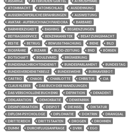
ASSANGE
ASTEROIDEN-GÜRTEL
ATMOSPHÄRE
ATOMMACHT
ATOMSCHLAG
AUSDEHNUNG
AUSSERKÖRPERLICHE ERFAHRUNGEN
AUSWEITUNG
AVATAR - AUFBRUCH NACH PANDORA
BARBAREI
BARMHERZIGKEIT
BASHING
BEGRENZUNGEN
BEITRAGSSERVICE
BENZINKANISTER
BESATZUNGSMACHT
BESTIE
BETRUG
BEWUSSTMACHUNG
BIENE
BILD
BIOSPÄHRE
BIZARR
BLÖD-ZEITUNG
BND
BÖRSEN
BOTSCHAFT
BOULEVARD
BRÜSKIERUNG
BUNDESNACHRICHTENDIENST
BUNDESPARLAMENT
BUNDESTAG
BUNDESVERDIENSTKREUZ
BUNDESWEHR
BURKAVERBOT
CASTRO
CHAOS
CHARLOTTE
CHRISTUS
CIA
CLAUS KLEBER
DAS BUCH DER WANDLUNGEN
DAS VERSCHOLLENE BUCH ENKI
DEFINITION
DEKADENT
DEKLARATION
DEMOKRATIE
DENKFABRIK
DESINFORMATION
DESPOT
DIE INSEL
DIKTATUR
DIPLOM-PSYCHOLOGE
DIPLOMATIE
DOKTRIN
DRANGSAL
DRITTE REICH
DRITTSTAATEN
DROGEN
DROHNEN
DUMM
DURCHFLUGSANFRAGE
DVRK
EGO