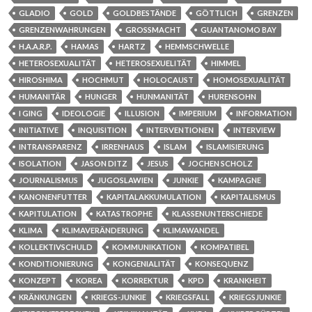
GLADIO
GOLD
GOLDBESTÄNDE
GÖTTLICH
GRENZEN
GRENZENWAHRUNGEN
GROSSMACHT
GUANTANOMO BAY
H.A.A.R.P.
HAMAS
HARTZ
HEMMSCHWELLE
HETEROSEXUALITÄT
HETEROSEXUELITÄT
HIMMEL
HIROSHIMA
HOCHMUT
HOLOCAUST
HOMOSEXUALITÄT
HUMANITÄR
HUNGER
HUNMANITÄT
HURENSOHN
I GING
IDEOLOGIE
ILLUSION
IMPERIUM
INFORMATION
INITIATIVE
INQUISITION
INTERVENTIONEN
INTERVIEW
INTRANSPARENZ
IRRENHAUS
ISLAM
ISLAMISIERUNG
ISOLATION
JASON DITZ
JESUS
JOCHEN SCHOLZ
JOURNALISMUS
JUGOSLAWIEN
JUNKIE
KAMPAGNE
KANONENFUTTER
KAPITALAKKUMULATION
KAPITALISMUS
KAPITULATION
KATASTROPHE
KLASSENUNTERSCHIEDE
KLIMA
KLIMAVERÄNDERUNG
KLIMAWANDEL
KOLLEKTIVSCHULD
KOMMUNIKATION
KOMPATIBEL
KONDITIONIERUNG
KONGENIALITÄT
KONSEQUENZ
KONZEPT
KOREA
KORREKTUR
KPD
KRANKHEIT
KRÄNKUNGEN
KRIEGS-JUNKIE
KRIEGSFALL
KRIEGSJUNKIE