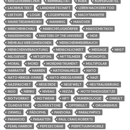
KRIEGSVERBRECHEN
KRIMINALITÄT
KUBA
KUIPERGÜRTEL
LACKMUS TEST
LANDWIRTSCHAFT
LEBEN NACH DEM TOD
LEKTION
LOGIK
LÜGENPRESSE
MACHTRANSFER
MAINSTREAMMEDIEN
MANNING
MANÖVER
MÄRCHENSCHAU
MARSCHFLUGKÖRPER
MASOCHISTISCH
MASSENMORD
MASTERS OF THE UNIVERSE
MDR
MEHR ALS VIER DIMESIONEN
MENSCHENMISSBRAUCH
MENSCHENVERACHTUNG
MENSCHLICHKEIT
MESSAGE
MH17
MILOSEVIC
MITGEFÜHL
MITTELMEER
MONOPOL
MORAL
MORD
MORDINSTRUMENT
MULTIPOLAR
NARRATIV
NARREN
NATIONALHELD
NATO
NATO-KRIEGS-JUNKIE
NATO-KRIEGSJUNKIE
NAZI
NAZIFASCHIST
NEUE ERDE
NEUE WELT
NEUTRALISIERUNG
NGO
NIBIRU
NIVEAU
NIZZA
NOTSTANDSGESETZE
NOTVORRAT
NOTWEHR
NPT
NUMEROLOGIE
OKKULT
ÖLINDUSTRIE
OLIVER STONE
OPFERKULT
ORGANISMUS
ORWELL
PÄDOPHIL
PANDORA
PARALYMPICS
PARANOID
PARASITEN
PAUL CRAIG ROBERTS
PEARL HARBOR
PEPE ESCOBAR
PERPETUUM MOBILE