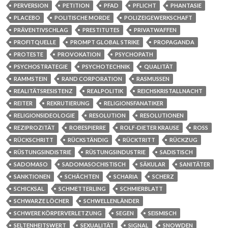
PERVERSION
PETITION
PFAD
PFLICHT
PHANTASIE
PLACEBO
POLITISCHE MORDE
POLIZEIGEWERKSCHAFT
PRÄVENTIVSCHLAG
PRESTITUTES
PRIVATWAFFEN
PROFITQUELLE
PROMPT GLOBAL STRIKE
PROPAGANDA
PROTESTE
PROVOKATION
PSYCHOPATH
PSYCHOSTRATEGIE
PSYCHOTECHNIK
QUALITÄT
RAMMSTEIN
RAND CORPORATION
RASMUSSEN
REALITÄTSRESISTENZ
REALPOLITIK
REICHSKRISTALLNACHT
REITER
REKRUTIERUNG
RELIGIONSFANATIKER
RELIGIONSIDEOLOGIE
RESOLUTION
RESOLUTIONEN
REZIPROZITÄT
ROBESPIERRE
ROLF-DIETER KRAUSE
ROSS
RÜCKSCHRITT
RÜCKSTÄNDIG
RÜCKTRITT
RÜCKZUG
RÜSTUNGSINDISTRIE
RÜSTUNGSINDUSTRIE
SADISTISCH
SADOMASO
SADOMASOCHISTISCH
SÄKULAR
SANITÄTER
SANKTIONEN
SCHÄCHTEN
SCHARIA
SCHERZ
SCHICKSAL
SCHMETTERLING
SCHMIERBLATT
SCHWARZE LÖCHER
SCHWELLENLÄNDER
SCHWERE KÖRPERVERLETZUNG
SEGEN
SEISMISCH
SELTENHEITSWERT
SEXUALITÄT
SIGNAL
SNOWDEN