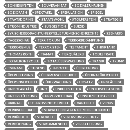
SONNENSYSTEM
SOUVERÄNITÄT
SOZIALE UNRUHEN
SOZIOPATH
SPEKTAKEL
SPEKULATION
SPIEGEL
STAATSDOPING
STAATSWOHL
STOLPERSTEIN
STRATEGIE
STROMINDUSTRIE
SUGGESTION
SUIZID
SYRISCHE BEOBACHTUNGSSTELLE FÜR MENSCHENRECHTE
SZENARIO
TAGESSCHAU
TERRITORIUM
TERRORBEKÄMPFUNG
TERRORISMUS
TERRORISTEN
TESTAMENT
THINKTANK
THOMAS ROTH
TIAMAT
TIERQUÄLEREI
TODESTRAFE
TOTALKONTROLLE
TOTALÜBERWACHUNG
TRAGIK
TRUMP
TSUNAMI
TUGEND
U-BOOTE
ÜBERLEGUNG
ÜBERLIEFERUNG
ÜBERMENSCHLICHKEIT
ÜBERNATÜRLICHKEIT
ÜBERSINNLICHKEIT
ÜBERWACHUNG
UMSATZ
UNGLÄUBIGE
UNIPOLARITÄT
UNO
UNRUHESTIFTER
UNTERSCHLAGUNG
UNTERSTÜTZUNG
UNVERZICHTBAR
UNVERZICHTBARKEIT
URKNALL
US-GROSSINDUSTRIELLE
VAN DELFT
VENUS
VERBINDLICHKEIT
VERBRECHEN GEGEN DIE MENSCHLICHKEIT
VERBÜNDETE
VERDACHT
VERFASSUNGSSCHUTZ
VERHÖHNUNG
VERKOMMENHEIT
VERLOTTERUNG