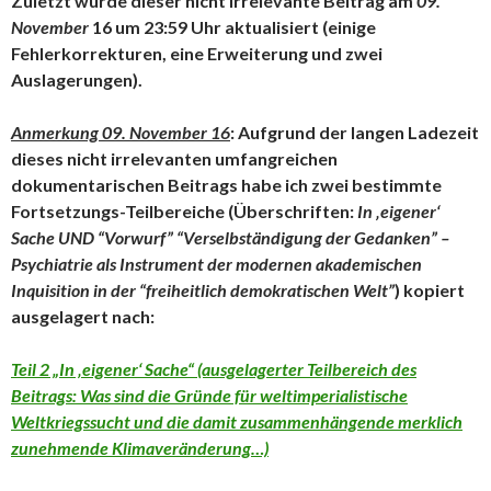
Zuletzt wurde dieser nicht irrelevante Beitrag am
09.
November
16 um 23:59 Uhr aktualisiert (einige
Fehlerkorrekturen, eine Erweiterung und zwei
Auslagerungen).
Anmerkung 09. November 16
: Aufgrund der langen Ladezeit
dieses nicht irrelevanten umfangreichen
dokumentarischen Beitrags habe ich zwei bestimmte
Fortsetzungs-Teilbereiche (Überschriften:
In ‚eigener‘
Sache UND
“Vorwurf” “Verselbständigung der Gedanken” –
Psychiatrie als Instrument der modernen akademischen
Inquisition in der “freiheitlich demokratischen Welt”
) kopiert
ausgelagert nach:
Teil 2 „In ‚eigener‘ Sache“ (ausgelagerter Teilbereich des
Beitrags: Was sind die Gründe für weltimperialistische
Weltkriegssucht und die damit zusammenhängende merklich
zunehmende Klimaveränderung…)