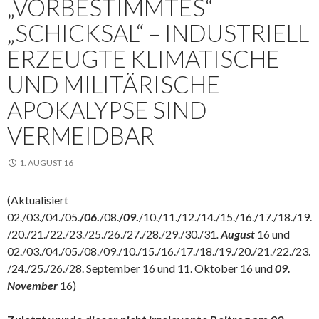
„VORBESTIMMTES“
„SCHICKSAL“ – INDUSTRIELL
ERZEUGTE KLIMATISCHE
UND MILITÄRISCHE
APOKALYPSE SIND
VERMEIDBAR
1. AUGUST 16
(Aktualisiert
02./03./04./05.
/
06
.
/08.
/
09
.
/10./11./12./14./15./16./17./18./19.
/20./21./22./23./25./26./27./28./29./30./31
.
August
16 und
02./03./04./05./08./09./10./15./16./17./18./19./20./21./22./23.
/24./25./26./28. September 16 und 11. Oktober 16 und
09.
November
16)