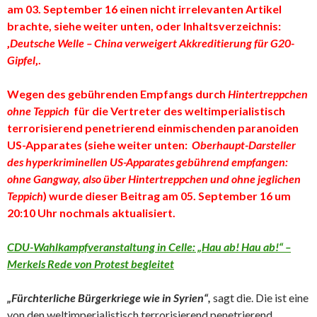
am 03. September 16 einen nicht irrelevanten Artikel
brachte, siehe weiter unten, oder Inhaltsverzeichnis:
‚
Deutsche Welle – China verweigert Akkreditierung für G20-
Gipfel
‚.
Wegen des gebührenden Empfangs durch
Hintertreppchen
ohne Teppich
für die Vertreter des weltimperialistisch
terrorisierend penetrierend einmischenden paranoiden
US-Apparates
(siehe weiter unten:
Oberhaupt-Darsteller
des hyperkriminellen US-Apparates gebührend empfangen:
ohne Gangway, also über Hintertreppchen und ohne jeglichen
Teppich
)
wurde dieser Beitrag am 05. September 16 um
20:10 Uhr nochmals aktualisiert.
CDU-Wahlkampfveranstaltung in Celle: „Hau ab! Hau ab!“ –
Merkels Rede von Protest begleitet
„Fürchterliche Bürgerkriege wie in Syrien“,
sagt die. Die ist eine
von den weltimperialistisch terrorisierend penetrierend