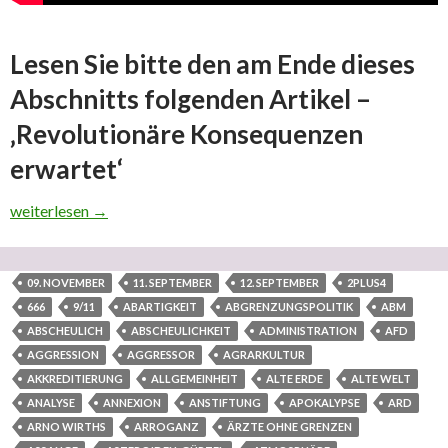
Lesen Sie bitte den am Ende dieses
Abschnitts folgenden Artikel –
‚Revolutionäre Konsequenzen
erwartet‘
Was sind die Gründe für weltimperialistische Weltkriegssucht u
weiterlesen
→
09. NOVEMBER
11. SEPTEMBER
12. SEPTEMBER
2PLUS4
666
9/11
ABARTIGKEIT
ABGRENZUNGSPOLITIK
ABM
ABSCHEULICH
ABSCHEULICHKEIT
ADMINISTRATION
AFD
AGGRESSION
AGGRESSOR
AGRARKULTUR
AKKREDITIERUNG
ALLGEMEINHEIT
ALTE ERDE
ALTE WELT
ANALYSE
ANNEXION
ANSTIFTUNG
APOKALYPSE
ARD
ARNO WIRTHS
ARROGANZ
ÄRZTE OHNE GRENZEN