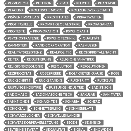
PERVERSION
PETITION
PFAD
PFLICHT
PHANTASIE
PLACEBO
POLITISCHE MORDE
POLIZEIGEWERKSCHAFT
PRÄVENTIVSCHLAG
PRESTITUTES
PRIVATWAFFEN
PROFITQUELLE
PROMPT GLOBAL STRIKE
PROPAGANDA
PROTESTE
PROVOKATION
PSYCHOPATH
PSYCHOSTRATEGIE
PSYCHOTECHNIK
QUALITÄT
RAMMSTEIN
RAND CORPORATION
RASMUSSEN
REALITÄTSRESISTENZ
REALPOLITIK
REICHSKRISTALLNACHT
REITER
REKRUTIERUNG
RELIGIONSFANATIKER
RELIGIONSIDEOLOGIE
RESOLUTION
RESOLUTIONEN
REZIPROZITÄT
ROBESPIERRE
ROLF-DIETER KRAUSE
ROSS
RÜCKSCHRITT
RÜCKSTÄNDIG
RÜCKTRITT
RÜCKZUG
RÜSTUNGSINDISTRIE
RÜSTUNGSINDUSTRIE
SADISTISCH
SADOMASO
SADOMASOCHISTISCH
SÄKULAR
SANITÄTER
SANKTIONEN
SCHÄCHTEN
SCHARIA
SCHERZ
SCHICKSAL
SCHMETTERLING
SCHMIERBLATT
SCHWARZE LÖCHER
SCHWELLENLÄNDER
SCHWERE KÖRPERVERLETZUNG
SEGEN
SEISMISCH
SELTENHEITSWERT
SEXUALITÄT
SIGNAL
SNOWDEN