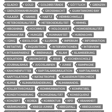
GLADIO
GOLD
GOLDBESTÄNDE
GÖTTLICH
GRENZEN
GRENZENWAHRUNGEN
GROSSMACHT
GUANTANOMO BAY
H.A.A.R.P.
HAMAS
HARTZ
HEMMSCHWELLE
HETEROSEXUALITÄT
HETEROSEXUELITÄT
HIMMEL
HIROSHIMA
HOCHMUT
HOLOCAUST
HOMOSEXUALITÄT
HUMANITÄR
HUNGER
HUNMANITÄT
HURENSOHN
I GING
IDEOLOGIE
ILLUSION
IMPERIUM
INFORMATION
INITIATIVE
INQUISITION
INTERVENTIONEN
INTERVIEW
INTRANSPARENZ
IRRENHAUS
ISLAM
ISLAMISIERUNG
ISOLATION
JASON DITZ
JESUS
JOCHEN SCHOLZ
JOURNALISMUS
JUGOSLAWIEN
JUNKIE
KAMPAGNE
KANONENFUTTER
KAPITALAKKUMULATION
KAPITALISMUS
KAPITULATION
KATASTROPHE
KLASSENUNTERSCHIEDE
KLIMA
KLIMAVERÄNDERUNG
KLIMAWANDEL
KOLLEKTIVSCHULD
KOMMUNIKATION
KOMPATIBEL
KONDITIONIERUNG
KONGENIALITÄT
KONSEQUENZ
KONZEPT
KOREA
KORREKTUR
KPD
KRANKHEIT
KRÄNKUNGEN
KRIEGS-JUNKIE
KRIEGSFALL
KRIEGSJUNKIE