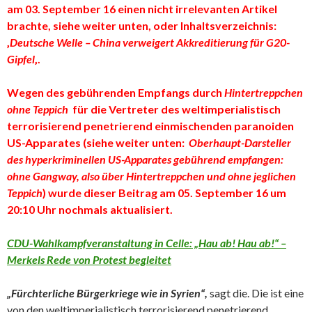
am 03. September 16 einen nicht irrelevanten Artikel
brachte, siehe weiter unten, oder Inhaltsverzeichnis:
‚
Deutsche Welle – China verweigert Akkreditierung für G20-
Gipfel
‚.
Wegen des gebührenden Empfangs durch
Hintertreppchen
ohne Teppich
für die Vertreter des weltimperialistisch
terrorisierend penetrierend einmischenden paranoiden
US-Apparates
(siehe weiter unten:
Oberhaupt-Darsteller
des hyperkriminellen US-Apparates gebührend empfangen:
ohne Gangway, also über Hintertreppchen und ohne jeglichen
Teppich
)
wurde dieser Beitrag am 05. September 16 um
20:10 Uhr nochmals aktualisiert.
CDU-Wahlkampfveranstaltung in Celle: „Hau ab! Hau ab!“ –
Merkels Rede von Protest begleitet
„Fürchterliche Bürgerkriege wie in Syrien“,
sagt die. Die ist eine
von den weltimperialistisch terrorisierend penetrierend