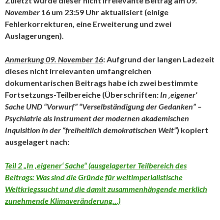
Zuletzt wurde dieser nicht irrelevante Beitrag am
09.
November
16 um 23:59 Uhr aktualisiert (einige
Fehlerkorrekturen, eine Erweiterung und zwei
Auslagerungen).
Anmerkung 09. November 16
: Aufgrund der langen Ladezeit
dieses nicht irrelevanten umfangreichen
dokumentarischen Beitrags habe ich zwei bestimmte
Fortsetzungs-Teilbereiche (Überschriften:
In ‚eigener‘
Sache UND
“Vorwurf” “Verselbständigung der Gedanken” –
Psychiatrie als Instrument der modernen akademischen
Inquisition in der “freiheitlich demokratischen Welt”
) kopiert
ausgelagert nach:
Teil 2 „In ‚eigener‘ Sache“ (ausgelagerter Teilbereich des
Beitrags: Was sind die Gründe für weltimperialistische
Weltkriegssucht und die damit zusammenhängende merklich
zunehmende Klimaveränderung…)