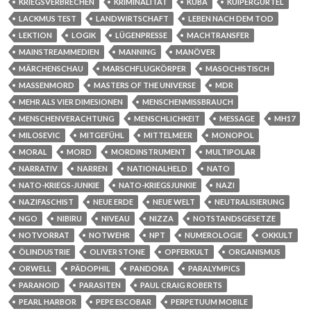
KRIEGSVERBRECHEN
KRIMINALITÄT
KUBA
KUIPERGÜRTEL
LACKMUS TEST
LANDWIRTSCHAFT
LEBEN NACH DEM TOD
LEKTION
LOGIK
LÜGENPRESSE
MACHTRANSFER
MAINSTREAMMEDIEN
MANNING
MANÖVER
MÄRCHENSCHAU
MARSCHFLUGKÖRPER
MASOCHISTISCH
MASSENMORD
MASTERS OF THE UNIVERSE
MDR
MEHR ALS VIER DIMESIONEN
MENSCHENMISSBRAUCH
MENSCHENVERACHTUNG
MENSCHLICHKEIT
MESSAGE
MH17
MILOSEVIC
MITGEFÜHL
MITTELMEER
MONOPOL
MORAL
MORD
MORDINSTRUMENT
MULTIPOLAR
NARRATIV
NARREN
NATIONALHELD
NATO
NATO-KRIEGS-JUNKIE
NATO-KRIEGSJUNKIE
NAZI
NAZIFASCHIST
NEUE ERDE
NEUE WELT
NEUTRALISIERUNG
NGO
NIBIRU
NIVEAU
NIZZA
NOTSTANDSGESETZE
NOTVORRAT
NOTWEHR
NPT
NUMEROLOGIE
OKKULT
ÖLINDUSTRIE
OLIVER STONE
OPFERKULT
ORGANISMUS
ORWELL
PÄDOPHIL
PANDORA
PARALYMPICS
PARANOID
PARASITEN
PAUL CRAIG ROBERTS
PEARL HARBOR
PEPE ESCOBAR
PERPETUUM MOBILE