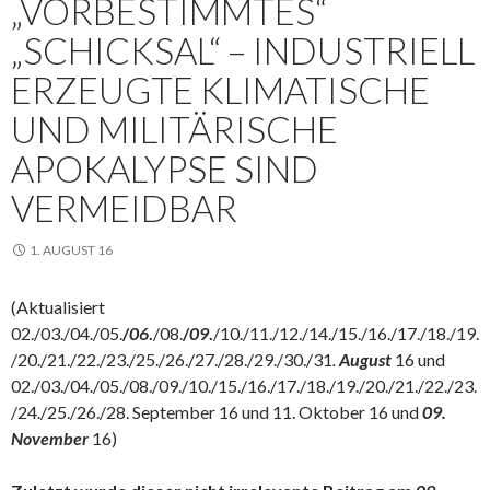
„VORBESTIMMTES“
„SCHICKSAL“ – INDUSTRIELL
ERZEUGTE KLIMATISCHE
UND MILITÄRISCHE
APOKALYPSE SIND
VERMEIDBAR
1. AUGUST 16
(Aktualisiert
02./03./04./05.
/
06
.
/08.
/
09
.
/10./11./12./14./15./16./17./18./19.
/20./21./22./23./25./26./27./28./29./30./31
.
August
16 und
02./03./04./05./08./09./10./15./16./17./18./19./20./21./22./23.
/24./25./26./28. September 16 und 11. Oktober 16 und
09.
November
16)