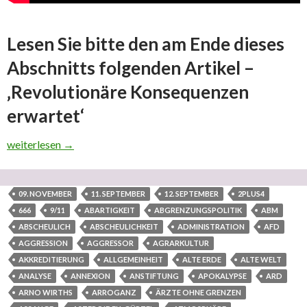
Lesen Sie bitte den am Ende dieses
Abschnitts folgenden Artikel –
‚Revolutionäre Konsequenzen
erwartet‘
Was sind die Gründe für weltimperialistische Weltkriegssucht u
weiterlesen
→
09. NOVEMBER
11. SEPTEMBER
12. SEPTEMBER
2PLUS4
666
9/11
ABARTIGKEIT
ABGRENZUNGSPOLITIK
ABM
ABSCHEULICH
ABSCHEULICHKEIT
ADMINISTRATION
AFD
AGGRESSION
AGGRESSOR
AGRARKULTUR
AKKREDITIERUNG
ALLGEMEINHEIT
ALTE ERDE
ALTE WELT
ANALYSE
ANNEXION
ANSTIFTUNG
APOKALYPSE
ARD
ARNO WIRTHS
ARROGANZ
ÄRZTE OHNE GRENZEN