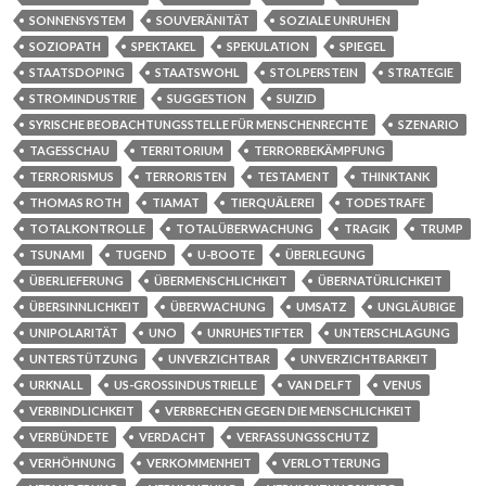
SONNENSYSTEM
SOUVERÄNITÄT
SOZIALE UNRUHEN
SOZIOPATH
SPEKTAKEL
SPEKULATION
SPIEGEL
STAATSDOPING
STAATSWOHL
STOLPERSTEIN
STRATEGIE
STROMINDUSTRIE
SUGGESTION
SUIZID
SYRISCHE BEOBACHTUNGSSTELLE FÜR MENSCHENRECHTE
SZENARIO
TAGESSCHAU
TERRITORIUM
TERRORBEKÄMPFUNG
TERRORISMUS
TERRORISTEN
TESTAMENT
THINKTANK
THOMAS ROTH
TIAMAT
TIERQUÄLEREI
TODESTRAFE
TOTALKONTROLLE
TOTALÜBERWACHUNG
TRAGIK
TRUMP
TSUNAMI
TUGEND
U-BOOTE
ÜBERLEGUNG
ÜBERLIEFERUNG
ÜBERMENSCHLICHKEIT
ÜBERNATÜRLICHKEIT
ÜBERSINNLICHKEIT
ÜBERWACHUNG
UMSATZ
UNGLÄUBIGE
UNIPOLARITÄT
UNO
UNRUHESTIFTER
UNTERSCHLAGUNG
UNTERSTÜTZUNG
UNVERZICHTBAR
UNVERZICHTBARKEIT
URKNALL
US-GROSSINDUSTRIELLE
VAN DELFT
VENUS
VERBINDLICHKEIT
VERBRECHEN GEGEN DIE MENSCHLICHKEIT
VERBÜNDETE
VERDACHT
VERFASSUNGSSCHUTZ
VERHÖHNUNG
VERKOMMENHEIT
VERLOTTERUNG