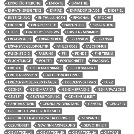
EINSCHÜCHTERUNG
EMIRATE
EMPATHIE
EMPATHIERESISTENZ
EMPIRE
EMPIRE OF CHAOS
ENDSPIEL
ENTEIGNUNG
ENTHÜLLUNGEN
EPOCHAL
EPOCHE
ERDBENE
EREIGNISKETTE
ERKENNTNIS
ESKALATION
ETHIK
EUROPHYSICS NEWS
EXISTENZMINIMUM
EXO-DROGEN
EXPANDIEREN
EXPANSION
EXPANSIV
EXPANSIVE GELDPOLITIK
FAHLES ROSS
FASCHISMUS
FASCHISTOID
FASSUNG
FBI
FEINDE
FINSTERNIS
FLÜCHTLINGE
FOLTER
FORTSCHRITT
FRACKING
FRIEDEN
FRIEDENSDENKMAL
FRIEDENSFAHRT
FRIEDENSMISSION
FRIEDENSNOBELPREIS
FRIEDENSNOBELPREISTRÄGER
FRIEDENSVERTRAG
FURZ
GEGNER
GEHEIMPAPIER
GEHEIMSPRACHE
GEHIRNWÄSCHE
GEISTER
GEISTESSTÖRUNG
GEMEINSAMKEIT
GENERALSTREIK
GENERALWIDERSTAND
GENESIS
GENOZID
GESCHICHTE WIEDERHOLT SICH
GESCHICHTEN AUS DER SCHATTENWELT
GESPANNT
GESUNDHEIT
GEWINNMAXIMIERUNG
GEWOHNHEIT
GG ARTIKEL 14
GG ARTIKEL 20
GG ARTIKEL 26
GIFTGAS