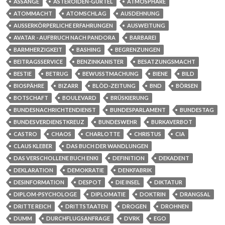
ASSANGE
ASTEROIDEN-GÜRTEL
ATMOSPHÄRE
ATOMMACHT
ATOMSCHLAG
AUSDEHNUNG
AUSSERKÖRPERLICHE ERFAHRUNGEN
AUSWEITUNG
AVATAR - AUFBRUCH NACH PANDORA
BARBAREI
BARMHERZIGKEIT
BASHING
BEGRENZUNGEN
BEITRAGSSERVICE
BENZINKANISTER
BESATZUNGSMACHT
BESTIE
BETRUG
BEWUSSTMACHUNG
BIENE
BILD
BIOSPÄHRE
BIZARR
BLÖD-ZEITUNG
BND
BÖRSEN
BOTSCHAFT
BOULEVARD
BRÜSKIERUNG
BUNDESNACHRICHTENDIENST
BUNDESPARLAMENT
BUNDESTAG
BUNDESVERDIENSTKREUZ
BUNDESWEHR
BURKAVERBOT
CASTRO
CHAOS
CHARLOTTE
CHRISTUS
CIA
CLAUS KLEBER
DAS BUCH DER WANDLUNGEN
DAS VERSCHOLLENE BUCH ENKI
DEFINITION
DEKADENT
DEKLARATION
DEMOKRATIE
DENKFABRIK
DESINFORMATION
DESPOT
DIE INSEL
DIKTATUR
DIPLOM-PSYCHOLOGE
DIPLOMATIE
DOKTRIN
DRANGSAL
DRITTE REICH
DRITTSTAATEN
DROGEN
DROHNEN
DUMM
DURCHFLUGSANFRAGE
DVRK
EGO