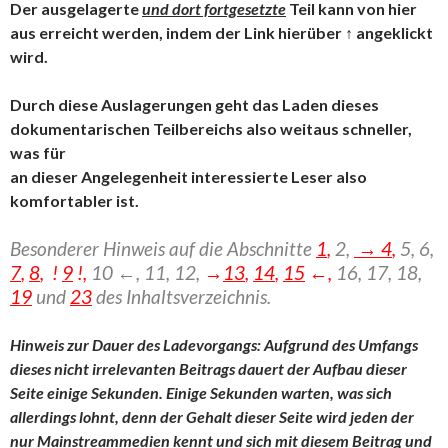
Der ausgelagerte
und dort fortgesetzte
Teil kann von hier
aus erreicht werden, indem der Link hierüber ↑ angeklickt
wird.
Durch diese Auslagerungen geht das Laden dieses
dokumentarischen Teilbereichs also weitaus schneller,
was für
an dieser Angelegenheit interessierte Leser also
komfortabler ist.
Besonderer Hinweis auf die Abschnitte
1
,
2,
→ 4
,
5, 6,
7
,
8
, !
9
!,
10 ←, 11, 12,
→
13
,
14
,
15
←,
16,
17, 18,
19
und
23
des Inhaltsverzeichnis.
Hinweis zur Dauer des Ladevorgangs: Aufgrund des Umfangs
dieses nicht irrelevanten Beitrags dauert der Aufbau dieser
Seite einige Sekunden. Einige Sekunden warten, was sich
allerdings lohnt, denn der Gehalt dieser Seite wird jeden der
nur Mainstreammedien kennt und sich mit diesem Beitrag und