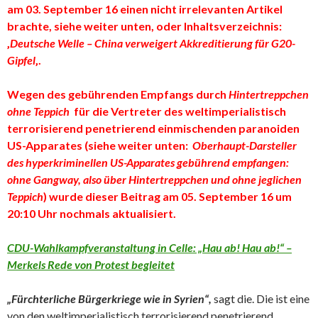
am 03. September 16 einen nicht irrelevanten Artikel
brachte, siehe weiter unten, oder Inhaltsverzeichnis:
‚
Deutsche Welle – China verweigert Akkreditierung für G20-
Gipfel
‚.
Wegen des gebührenden Empfangs durch
Hintertreppchen
ohne Teppich
für die Vertreter des weltimperialistisch
terrorisierend penetrierend einmischenden paranoiden
US-Apparates
(siehe weiter unten:
Oberhaupt-Darsteller
des hyperkriminellen US-Apparates gebührend empfangen:
ohne Gangway, also über Hintertreppchen und ohne jeglichen
Teppich
)
wurde dieser Beitrag am 05. September 16 um
20:10 Uhr nochmals aktualisiert.
CDU-Wahlkampfveranstaltung in Celle: „Hau ab! Hau ab!“ –
Merkels Rede von Protest begleitet
„Fürchterliche Bürgerkriege wie in Syrien“,
sagt die. Die ist eine
von den weltimperialistisch terrorisierend penetrierend