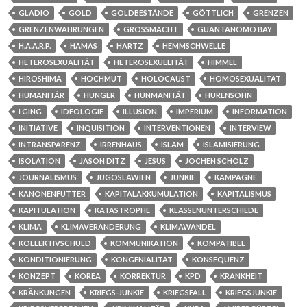
GLADIO
GOLD
GOLDBESTÄNDE
GÖTTLICH
GRENZEN
GRENZENWAHRUNGEN
GROSSMACHT
GUANTANOMO BAY
H.A.A.R.P.
HAMAS
HARTZ
HEMMSCHWELLE
HETEROSEXUALITÄT
HETEROSEXUELITÄT
HIMMEL
HIROSHIMA
HOCHMUT
HOLOCAUST
HOMOSEXUALITÄT
HUMANITÄR
HUNGER
HUNMANITÄT
HURENSOHN
I GING
IDEOLOGIE
ILLUSION
IMPERIUM
INFORMATION
INITIATIVE
INQUISITION
INTERVENTIONEN
INTERVIEW
INTRANSPARENZ
IRRENHAUS
ISLAM
ISLAMISIERUNG
ISOLATION
JASON DITZ
JESUS
JOCHEN SCHOLZ
JOURNALISMUS
JUGOSLAWIEN
JUNKIE
KAMPAGNE
KANONENFUTTER
KAPITALAKKUMULATION
KAPITALISMUS
KAPITULATION
KATASTROPHE
KLASSENUNTERSCHIEDE
KLIMA
KLIMAVERÄNDERUNG
KLIMAWANDEL
KOLLEKTIVSCHULD
KOMMUNIKATION
KOMPATIBEL
KONDITIONIERUNG
KONGENIALITÄT
KONSEQUENZ
KONZEPT
KOREA
KORREKTUR
KPD
KRANKHEIT
KRÄNKUNGEN
KRIEGS-JUNKIE
KRIEGSFALL
KRIEGSJUNKIE