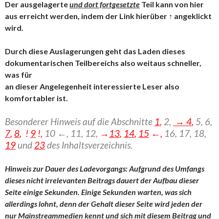
Der ausgelagerte
und dort fortgesetzte
Teil kann von hier
aus erreicht werden, indem der Link hierüber ↑ angeklickt
wird.
Durch diese Auslagerungen geht das Laden dieses
dokumentarischen Teilbereichs also weitaus schneller,
was für
an dieser Angelegenheit interessierte Leser also
komfortabler ist.
Besonderer Hinweis auf die Abschnitte
1
,
2,
→ 4
,
5, 6,
7
,
8
, !
9
!,
10 ←, 11, 12,
→
13
,
14
,
15
←,
16,
17, 18,
19
und
23
des Inhaltsverzeichnis.
Hinweis zur Dauer des Ladevorgangs: Aufgrund des Umfangs
dieses nicht irrelevanten Beitrags dauert der Aufbau dieser
Seite einige Sekunden. Einige Sekunden warten, was sich
allerdings lohnt, denn der Gehalt dieser Seite wird jeden der
nur Mainstreammedien kennt und sich mit diesem Beitrag und