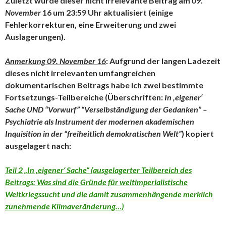
Zuletzt wurde dieser nicht irrelevante Beitrag am
09.
November
16 um 23:59 Uhr aktualisiert (einige
Fehlerkorrekturen, eine Erweiterung und zwei
Auslagerungen).
Anmerkung 09. November 16
: Aufgrund der langen Ladezeit
dieses nicht irrelevanten umfangreichen
dokumentarischen Beitrags habe ich zwei bestimmte
Fortsetzungs-Teilbereiche (Überschriften:
In ‚eigener‘
Sache UND
“Vorwurf” “Verselbständigung der Gedanken” –
Psychiatrie als Instrument der modernen akademischen
Inquisition in der “freiheitlich demokratischen Welt”
) kopiert
ausgelagert nach:
Teil 2 „In ‚eigener‘ Sache“ (ausgelagerter Teilbereich des
Beitrags: Was sind die Gründe für weltimperialistische
Weltkriegssucht und die damit zusammenhängende merklich
zunehmende Klimaveränderung…)