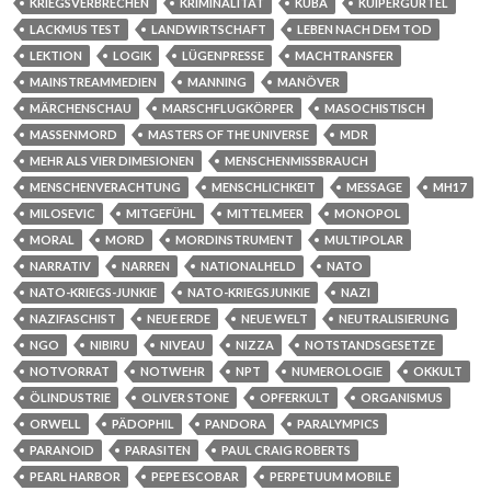
KRIEGSVERBRECHEN
KRIMINALITÄT
KUBA
KUIPERGÜRTEL
LACKMUS TEST
LANDWIRTSCHAFT
LEBEN NACH DEM TOD
LEKTION
LOGIK
LÜGENPRESSE
MACHTRANSFER
MAINSTREAMMEDIEN
MANNING
MANÖVER
MÄRCHENSCHAU
MARSCHFLUGKÖRPER
MASOCHISTISCH
MASSENMORD
MASTERS OF THE UNIVERSE
MDR
MEHR ALS VIER DIMESIONEN
MENSCHENMISSBRAUCH
MENSCHENVERACHTUNG
MENSCHLICHKEIT
MESSAGE
MH17
MILOSEVIC
MITGEFÜHL
MITTELMEER
MONOPOL
MORAL
MORD
MORDINSTRUMENT
MULTIPOLAR
NARRATIV
NARREN
NATIONALHELD
NATO
NATO-KRIEGS-JUNKIE
NATO-KRIEGSJUNKIE
NAZI
NAZIFASCHIST
NEUE ERDE
NEUE WELT
NEUTRALISIERUNG
NGO
NIBIRU
NIVEAU
NIZZA
NOTSTANDSGESETZE
NOTVORRAT
NOTWEHR
NPT
NUMEROLOGIE
OKKULT
ÖLINDUSTRIE
OLIVER STONE
OPFERKULT
ORGANISMUS
ORWELL
PÄDOPHIL
PANDORA
PARALYMPICS
PARANOID
PARASITEN
PAUL CRAIG ROBERTS
PEARL HARBOR
PEPE ESCOBAR
PERPETUUM MOBILE