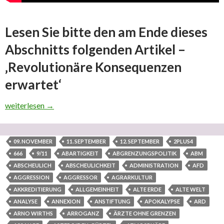
Lesen Sie bitte den am Ende dieses
Abschnitts folgenden Artikel –
‚Revolutionäre Konsequenzen
erwartet‘
Was sind die Gründe für weltimperialistische Weltkriegssucht u
weiterlesen
→
09. NOVEMBER
11. SEPTEMBER
12. SEPTEMBER
2PLUS4
666
9/11
ABARTIGKEIT
ABGRENZUNGSPOLITIK
ABM
ABSCHEULICH
ABSCHEULICHKEIT
ADMINISTRATION
AFD
AGGRESSION
AGGRESSOR
AGRARKULTUR
AKKREDITIERUNG
ALLGEMEINHEIT
ALTE ERDE
ALTE WELT
ANALYSE
ANNEXION
ANSTIFTUNG
APOKALYPSE
ARD
ARNO WIRTHS
ARROGANZ
ÄRZTE OHNE GRENZEN