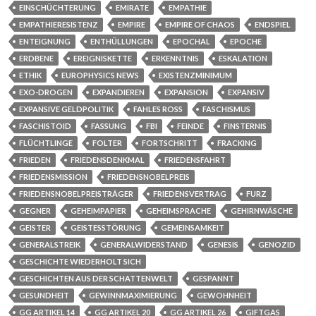
EINSCHÜCHTERUNG
EMIRATE
EMPATHIE
EMPATHIERESISTENZ
EMPIRE
EMPIRE OF CHAOS
ENDSPIEL
ENTEIGNUNG
ENTHÜLLUNGEN
EPOCHAL
EPOCHE
ERDBENE
EREIGNISKETTE
ERKENNTNIS
ESKALATION
ETHIK
EUROPHYSICS NEWS
EXISTENZMINIMUM
EXO-DROGEN
EXPANDIEREN
EXPANSION
EXPANSIV
EXPANSIVE GELDPOLITIK
FAHLES ROSS
FASCHISMUS
FASCHISTOID
FASSUNG
FBI
FEINDE
FINSTERNIS
FLÜCHTLINGE
FOLTER
FORTSCHRITT
FRACKING
FRIEDEN
FRIEDENSDENKMAL
FRIEDENSFAHRT
FRIEDENSMISSION
FRIEDENSNOBELPREIS
FRIEDENSNOBELPREISTRÄGER
FRIEDENSVERTRAG
FURZ
GEGNER
GEHEIMPAPIER
GEHEIMSPRACHE
GEHIRNWÄSCHE
GEISTER
GEISTESSTÖRUNG
GEMEINSAMKEIT
GENERALSTREIK
GENERALWIDERSTAND
GENESIS
GENOZID
GESCHICHTE WIEDERHOLT SICH
GESCHICHTEN AUS DER SCHATTENWELT
GESPANNT
GESUNDHEIT
GEWINNMAXIMIERUNG
GEWOHNHEIT
GG ARTIKEL 14
GG ARTIKEL 20
GG ARTIKEL 26
GIFTGAS