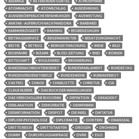
ASSANGE
ASTEROIDEN-GÜRTEL
ATMOSPHÄRE
ATOMMACHT
ATOMSCHLAG
AUSDEHNUNG
AUSSERKÖRPERLICHE ERFAHRUNGEN
AUSWEITUNG
AVATAR - AUFBRUCH NACH PANDORA
BARBAREI
BARMHERZIGKEIT
BASHING
BEGRENZUNGEN
BEITRAGSSERVICE
BENZINKANISTER
BESATZUNGSMACHT
BESTIE
BETRUG
BEWUSSTMACHUNG
BIENE
BILD
BIOSPÄHRE
BIZARR
BLÖD-ZEITUNG
BND
BÖRSEN
BOTSCHAFT
BOULEVARD
BRÜSKIERUNG
BUNDESNACHRICHTENDIENST
BUNDESPARLAMENT
BUNDESTAG
BUNDESVERDIENSTKREUZ
BUNDESWEHR
BURKAVERBOT
CASTRO
CHAOS
CHARLOTTE
CHRISTUS
CIA
CLAUS KLEBER
DAS BUCH DER WANDLUNGEN
DAS VERSCHOLLENE BUCH ENKI
DEFINITION
DEKADENT
DEKLARATION
DEMOKRATIE
DENKFABRIK
DESINFORMATION
DESPOT
DIE INSEL
DIKTATUR
DIPLOM-PSYCHOLOGE
DIPLOMATIE
DOKTRIN
DRANGSAL
DRITTE REICH
DRITTSTAATEN
DROGEN
DROHNEN
DUMM
DURCHFLUGSANFRAGE
DVRK
EGO