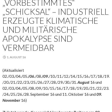
„VORBESTIMMTES“
„SCHICKSAL“ – INDUSTRIELL
ERZEUGTE KLIMATISCHE
UND MILITÄRISCHE
APOKALYPSE SIND
VERMEIDBAR
1. AUGUST 16
(Aktualisiert
02./03./04./05.
/
06
.
/08.
/
09
.
/10./11./12./14./15./16./17./18./19.
/20./21./22./23./25./26./27./28./29./30./31
.
August
16 und
02./03./04./05./08./09./10./15./16./17./18./19./20./21./22./23.
/24./25./26./28. September 16 und 11. Oktober 16 und
09.
November
16)