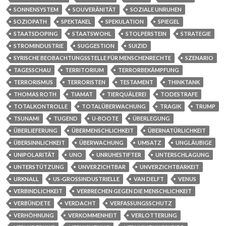
SONNENSYSTEM
SOUVERÄNITÄT
SOZIALE UNRUHEN
SOZIOPATH
SPEKTAKEL
SPEKULATION
SPIEGEL
STAATSDOPING
STAATSWOHL
STOLPERSTEIN
STRATEGIE
STROMINDUSTRIE
SUGGESTION
SUIZID
SYRISCHE BEOBACHTUNGSSTELLE FÜR MENSCHENRECHTE
SZENARIO
TAGESSCHAU
TERRITORIUM
TERRORBEKÄMPFUNG
TERRORISMUS
TERRORISTEN
TESTAMENT
THINKTANK
THOMAS ROTH
TIAMAT
TIERQUÄLEREI
TODESTRAFE
TOTALKONTROLLE
TOTALÜBERWACHUNG
TRAGIK
TRUMP
TSUNAMI
TUGEND
U-BOOTE
ÜBERLEGUNG
ÜBERLIEFERUNG
ÜBERMENSCHLICHKEIT
ÜBERNATÜRLICHKEIT
ÜBERSINNLICHKEIT
ÜBERWACHUNG
UMSATZ
UNGLÄUBIGE
UNIPOLARITÄT
UNO
UNRUHESTIFTER
UNTERSCHLAGUNG
UNTERSTÜTZUNG
UNVERZICHTBAR
UNVERZICHTBARKEIT
URKNALL
US-GROSSINDUSTRIELLE
VAN DELFT
VENUS
VERBINDLICHKEIT
VERBRECHEN GEGEN DIE MENSCHLICHKEIT
VERBÜNDETE
VERDACHT
VERFASSUNGSSCHUTZ
VERHÖHNUNG
VERKOMMENHEIT
VERLOTTERUNG