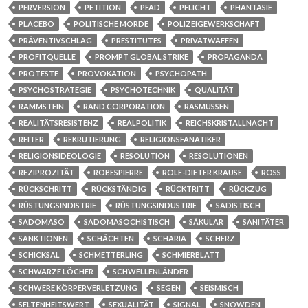
PERVERSION
PETITION
PFAD
PFLICHT
PHANTASIE
PLACEBO
POLITISCHE MORDE
POLIZEIGEWERKSCHAFT
PRÄVENTIVSCHLAG
PRESTITUTES
PRIVATWAFFEN
PROFITQUELLE
PROMPT GLOBAL STRIKE
PROPAGANDA
PROTESTE
PROVOKATION
PSYCHOPATH
PSYCHOSTRATEGIE
PSYCHOTECHNIK
QUALITÄT
RAMMSTEIN
RAND CORPORATION
RASMUSSEN
REALITÄTSRESISTENZ
REALPOLITIK
REICHSKRISTALLNACHT
REITER
REKRUTIERUNG
RELIGIONSFANATIKER
RELIGIONSIDEOLOGIE
RESOLUTION
RESOLUTIONEN
REZIPROZITÄT
ROBESPIERRE
ROLF-DIETER KRAUSE
ROSS
RÜCKSCHRITT
RÜCKSTÄNDIG
RÜCKTRITT
RÜCKZUG
RÜSTUNGSINDISTRIE
RÜSTUNGSINDUSTRIE
SADISTISCH
SADOMASO
SADOMASOCHISTISCH
SÄKULAR
SANITÄTER
SANKTIONEN
SCHÄCHTEN
SCHARIA
SCHERZ
SCHICKSAL
SCHMETTERLING
SCHMIERBLATT
SCHWARZE LÖCHER
SCHWELLENLÄNDER
SCHWERE KÖRPERVERLETZUNG
SEGEN
SEISMISCH
SELTENHEITSWERT
SEXUALITÄT
SIGNAL
SNOWDEN