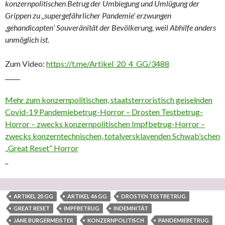
konzernpolitischen Betrug der Umbiegung und Umlügung der
Grippen zu „supergefährlicher Pandemie‘ erzwungen
‚gehandicapten‘ Souveränität der Bevölkerung, weil Abhilfe anders
unmöglich ist.
Zum Video:
https://t.me/Artikel_20_4_GG/3488
_____
Mehr zum konzernpolitischen, staatsterroristisch geiselnden
Covid-19 Pandemiebetrug-Horror – Drosten Testbetrug-
Horror – zwecks konzernpolitischen Impfbetrug-Horror –
zwecks konzerntechnischen, totalversklavenden Schwab’schen
„Great Reset“ Horror
_
ARTIKEL 20 GG
ARTIKEL 46 GG
DROSTEN TESTBETRUG
GREAT RESET
IMPFBETRUG
INDEMNITÄT
JANE BURGERMEISTER
KONZERNPOLITISCH
PANDEMIEBETRUG