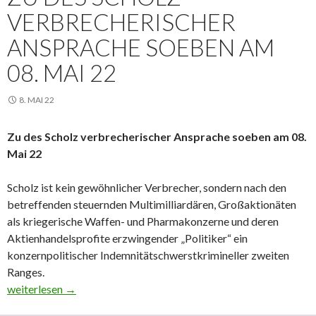
VERBRECHERISCHER
ANSPRACHE SOEBEN AM
08. MAI 22
8. MAI 22
Zu des Scholz verbrecherischer Ansprache soeben am 08.
Mai 22
Scholz ist kein gewöhnlicher Verbrecher, sondern nach den
betreffenden steuernden Multimilliardären, Großaktionäten
als kriegerische Waffen- und Pharmakonzerne und deren
Aktienhandelsprofite erzwingender „Politiker“ ein
konzernpolitischer Indemnitätschwerstkrimineller zweiten
Ranges.
Zu des Scholz verbrecherischer Ansprache soeben am 08. Mai 2
weiterlesen
→