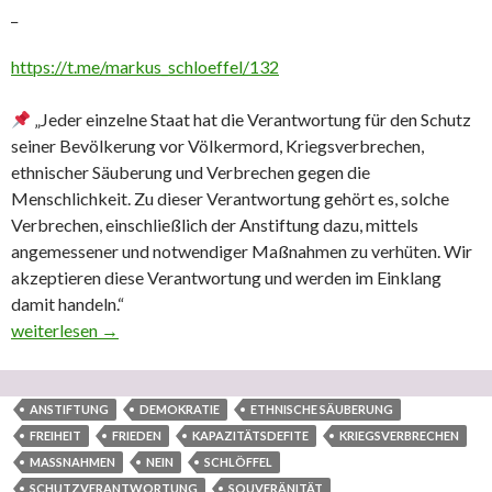
_
https://t.me/markus_schloeffel/132
„Jeder einzelne Staat hat die Verantwortung für den Schutz
seiner Bevölkerung vor Völkermord, Kriegsverbrechen,
ethnischer Säuberung und Verbrechen gegen die
Menschlichkeit. Zu dieser Verantwortung gehört es, solche
Verbrechen, einschließlich der Anstiftung dazu, mittels
angemessener und notwendiger Maßnahmen zu verhüten. Wir
akzeptieren diese Verantwortung und werden im Einklang
damit handeln.“
‚Wo immer ihr seid, sagt klar
weiterlesen
→
NEIN! zu den Verbrechen!‘ – Mar
ANSTIFTUNG
DEMOKRATIE
ETHNISCHE SÄUBERUNG
FREIHEIT
FRIEDEN
KAPAZITÄTSDEFITE
KRIEGSVERBRECHEN
MASSNAHMEN
NEIN
SCHLÖFFEL
SCHUTZVERANTWORTUNG
SOUVERÄNITÄT