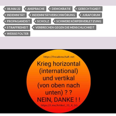
08. MAI 22
ANSPRACHE
DEMOKRATIE
GERECHTIGKEIT
INDEMNITÄT
INDEMNITÄTVERSCHWÖRUNG
JURAFORUM
PROPAGANDIST
SCHOLZ
SCHWERE KÖRPERVERLETZUNG
STRAFFREIHEIT
VERBRECHEN GEGEN DIE MENSCHLICHKEIT
WEISSE FOLTER