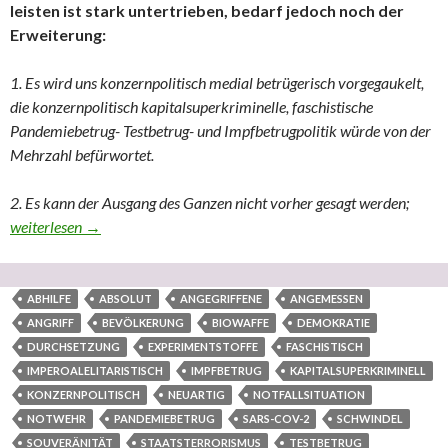
leisten ist stark untertrieben, bedarf jedoch noch der
Erweiterung:
1. Es wird uns konzernpolitisch medial betrügerisch vorgegaukelt,
die konzernpolitisch kapitalsuperkriminelle, faschistische
Pandemiebetrug- Testbetrug- und Impfbetrugpolitik würde von der
Mehrzahl befürwortet.
2. Es kann der Ausgang des Ganzen nicht vorher gesagt werden;
Zeit zu handeln
weiterlesen
→
ABHILFE
ABSOLUT
ANGEGRIFFENE
ANGEMESSEN
ANGRIFF
BEVÖLKERUNG
BIOWAFFE
DEMOKRATIE
DURCHSETZUNG
EXPERIMENTSTOFFE
FASCHISTISCH
IMPEROALELITARISTISCH
IMPFBETRUG
KAPITALSUPERKRIMINELL
KONZERNPOLITISCH
NEUARTIG
NOTFALLSITUATION
NOTWEHR
PANDEMIEBETRUG
SARS-COV-2
SCHWINDEL
SOUVERÄNITÄT
STAATSTERRORISMUS
TESTBETRUG