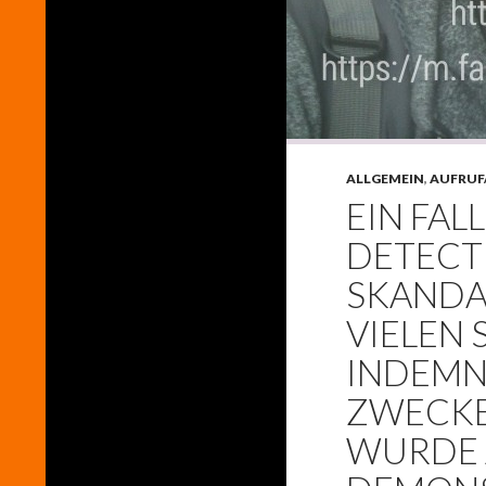
ALLGEMEIN
,
AUFRUF
EIN FAL
DETECTI
KANDAL 
IELEN S
NDEMNIT
WECKEN
URDE AM