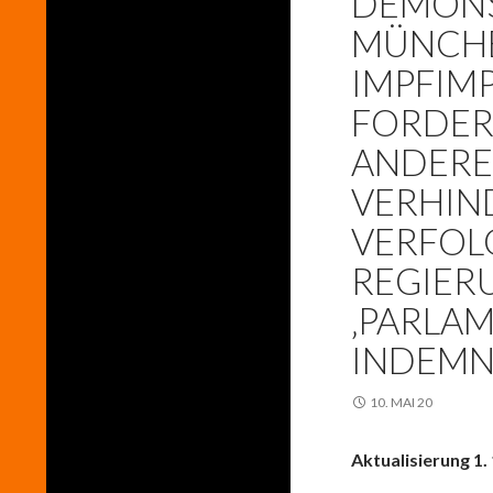
EMONSTR
ÜNCHEN
MPFIMPE
ORDERT
NDERER 
ERHIND
ERFOLG
EGIERU
PARLAME
NDEMNI
10. MAI 20
Aktualisierung 1. 