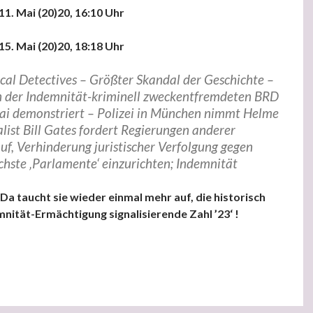
11. Mai (20)20, 16:10 Uhr
15. Mai (20)20, 18:18 Uhr
ical Detectives – Größter Skandal der Geschichte –
en der Indemnität-kriminell zweckentfremdeten BRD
i demonstriert – Polizei in München nimmt Helme
list Bill Gates fordert Regierungen anderer
f, Verhinderung juristischer Verfolgung gegen
chste ‚Parlamente‘ einzurichten; Indemnität
Da taucht sie wieder einmal mehr auf, die historisch
nität-Ermächtigung signalisierende Zahl ’23‘ !
al Detectives – Größter Skandal der Geschichte – In vielen Städt