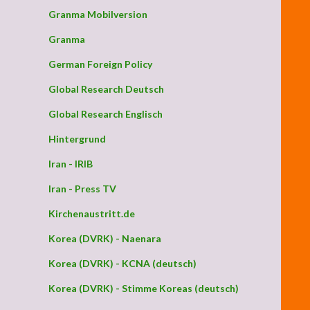
Granma Mobilversion
Granma
German Foreign Policy
Global Research Deutsch
Global Research Englisch
Hintergrund
Iran - IRIB
Iran - Press TV
Kirchenaustritt.de
Korea (DVRK) - Naenara
Korea (DVRK) - KCNA (deutsch)
en der Indemnität-kriminell zweckentfremdeten BRD wurde am 09. M
Korea (DVRK) - Stimme Koreas (deutsch)