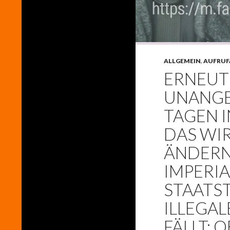
ALLGEMEIN
,
AUFRUF
ERNEUT
UNANGE
TAGEN I
DAS WI
ÄNDERN
IMPERI
STAATS
ILLEGA
FÄLLT; 