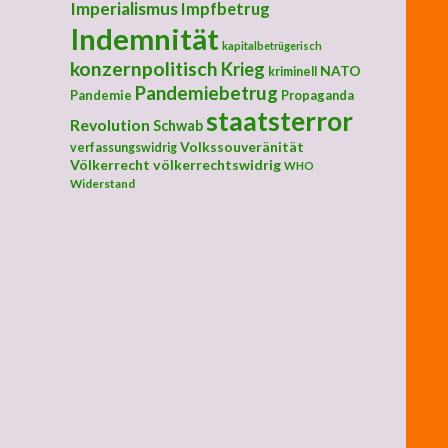
Imperialismus
Impfbetrug
Indemnität
kapitalbetrügerisch
konzernpolitisch
Krieg
NATO
kriminell
Pandemiebetrug
Pandemie
Propaganda
staatsterror
Revolution
Schwab
Volkssouveränität
verfassungswidrig
Völkerrecht
völkerrechtswidrig
WHO
Widerstand