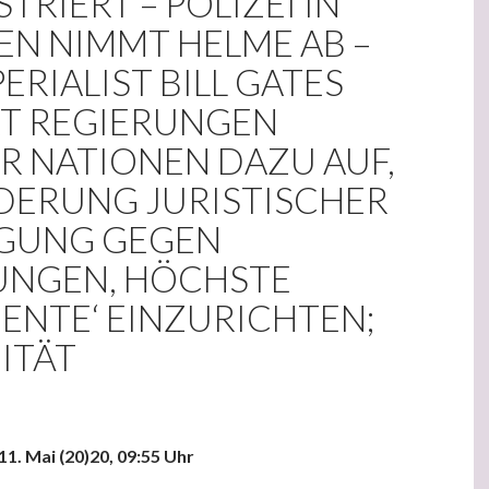
IERT – POLIZEI IN M
 NIMMT HELME AB – I
RIALIST BILL GATES F
 REGIERUNGEN A
NATIONEN DAZU AUF, V
ERUNG JURISTISCHER V
UNG GEGEN R
NGEN, HÖCHSTE ‚
NTE‘ EINZURICHTEN; I
TÄT
11. Mai (20)20, 09:55 Uhr