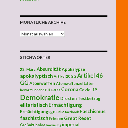
MONATLICHE ARCHIVE
MONATLICHE ARCHIVE
STICHWÖRTER
Absurdität
Apokalypse
23. März
Artikel 46
apokalyptisch
Artikel 20 GG
GG
Atomwaffen
Atomwaffenzeitalter
Corona
Covid-19
bevormundend
Bill Gates
Demokratie
Drosten Testbetrug
elitaristisch
Ermächtigung
Faschismus
Ermächtigungsgesetz
facebook
faschistisch
Great Reset
Frieden
imperial
Großaktionäre
hochmütig