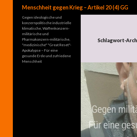
Suchen
Menschheit gegen Krieg – Artikel 20 (4) GG
Gegen ideologische und
konzernpolitische industrielle
klimatische, Waffenkonzern-
militärische und
Pharmakonzern-militärische,
Schlagwort-Archi
"medizinische" "Great Reset"-
Apokalypse – Für eine
gesunde Erde und zufriedene
Menschheit