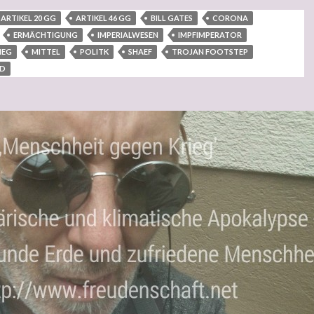
ARTIKEL 20 GG
ARTIKEL 46 GG
BILL GATES
CORONA
ERMÄCHTIGUNG
IMPERIALWESEN
IMPFIMPERATOR
IEG
MITTEL
POLITK
SHAEF
TROJAN FOOTSTEP
RD