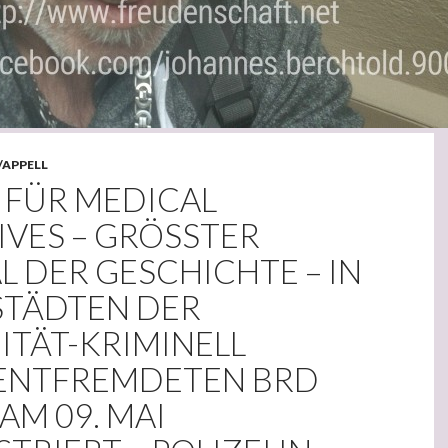
/APPELL
L FÜR MEDICAL
VES – GRÖSSTER S
DER GESCHICHTE – IN V
TÄDTEN DER I
ÄT-KRIMINELL Z
TFREMDETEN BRD W
 09. MAI D