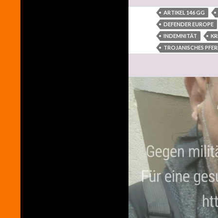
ARTIKEL 146 GG
DEFENDER EUROPE
INDEMNITÄT
KR
TROJANISCHES PFE