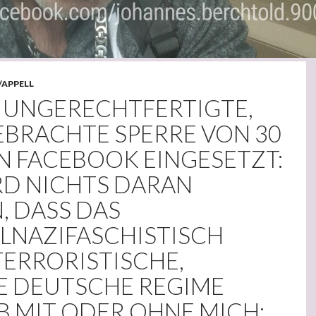
/APPELL
 UNGERECHTFERTIGTE,
BRACHTE SPERRE VON 30
N FACEBOOK EINGESETZT:
RD NICHTS DARAN
, DASS DAS
ALNAZIFASCHISTISCH
TERRORISTISCHE,
LE DEUTSCHE REGIME
OB MIT ODER OHNE MICH: