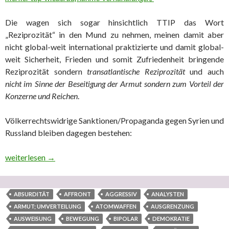
Die wagen sich sogar hinsichtlich TTIP das Wort
„Reziprozität“ in den Mund zu nehmen, meinen damit aber
nicht global-weit international praktizierte und damit global-
weit Sicherheit, Frieden und somit Zufriedenheit bringende
Reziprozität sondern
transatlantische Reziprozität
und auch
nicht im Sinne der Beseitigung der Armut sondern zum Vorteil der
Konzerne und Reichen
.
Völkerrechtswidrige Sanktionen/Propaganda gegen Syrien und
Russland bleiben dagegen bestehen:
Westeuropäische Nationen wollen TTIP nicht – interessiert die
weiterlesen
→
ABSURDITÄT
AFFRONT
AGGRESSIV
ANALYSTEN
ARMUT; UMVERTEILUNG
ATOMWAFFEN
AUSGRENZUNG
AUSWEISUNG
BEWEGUNG
BIPOLAR
DEMOKRATIE