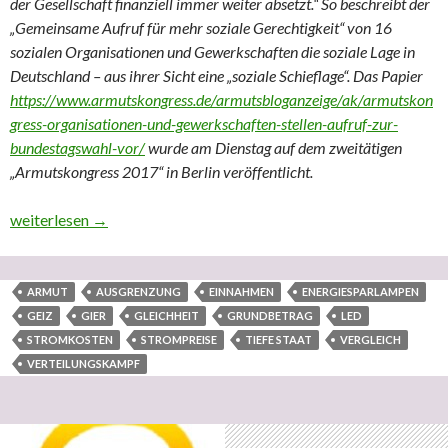
der Gesellschaft finanziell immer weiter absetzt.“ So beschreibt der
„Gemeinsame Aufruf für mehr soziale Gerechtigkeit“ von 16
sozialen Organisationen und Gewerkschaften die soziale Lage in
Deutschland – aus ihrer Sicht eine „soziale Schieflage“. Das Papier
https://www.armutskongress.de/armutsbloganzeige/ak/armutskon
gress-organisationen-und-gewerkschaften-stellen-aufruf-zur-
bundestagswahl-vor/
wurde am Dienstag auf dem zweitätigen
„Armutskongress 2017“ in Berlin veröffentlicht.
1. Strompreise im europäischen Vergleich – 2. Armut in BRD – U
weiterlesen
→
ARMUT
AUSGRENZUNG
EINNAHMEN
ENERGIESPARLAMPEN
GEIZ
GIER
GLEICHHEIT
GRUNDBETRAG
LED
STROMKOSTEN
STROMPREISE
TIEFE STAAT
VERGLEICH
VERTEILUNGSKAMPF