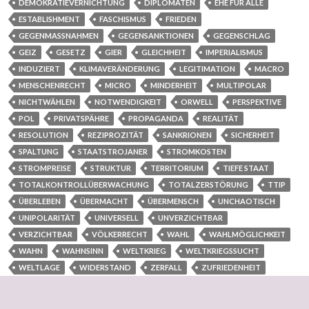
DEMOKRATIEVERNICHTUNG
DIPLOMATEN
EHE FÜR ALLE
ESTABLISHMENT
FASCHISMUS
FRIEDEN
GEGENMASSNAHMEN
GEGENSANKTIONEN
GEGENSCHLAG
GEIZ
GESETZ
GIER
GLEICHHEIT
IMPERIALISMUS
INDUZIERT
KLIMAVERÄNDERUNG
LEGITIMATION
MACRO
MENSCHENRECHT
MICRO
MINDERHEIT
MULTIPOLAR
NICHTWÄHLEN
NOTWENDIGKEIT
ORWELL
PERSPEKTIVE
POL
PRIVATSPÄHRE
PROPAGANDA
REALITÄT
RESOLUTION
REZIPROZITÄT
SANKRIONEN
SICHERHEIT
SPALTUNG
STAATSTROJANER
STROMKOSTEN
STROMPREISE
STRUKTUR
TERRITORIUM
TIEFE STAAT
TOTALKONTROLLÜBERWACHUNG
TOTALZERSTÖRUNG
TTIP
ÜBERLEBEN
ÜBERMACHT
ÜBERMENSCH
UNCHAOTISCH
UNIPOLARITÄT
UNIVERSELL
UNVERZICHTBAR
VERZICHTBAR
VÖLKERRECHT
WAHL
WAHLMÖGLICHKEIT
WAHN
WAHNSINN
WELTKRIEG
WELTKRIEGSSUCHT
WELTLAGE
WIDERSTAND
ZERFALL
ZUFRIEDENHEIT