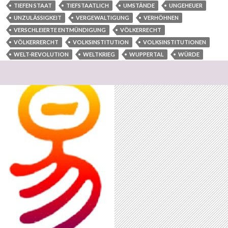
TIEFEN STAAT
TIEFSTAATLICH
UMSTÄNDE
UNGEHEUER
UNZULÄSSIGKEIT
VERGEWALTIGUNG
VERHÖHNEN
VERSCHLEIERTE ENTMÜNDIGUNG
VÖLKERRECHT
VÖLKERRERCHT
VOLKSINSTITUTION
VOLKSINSTITUTIONEN
WELT-REVOLUTION
WELTKRIEG
WUPPERTAL
WÜRDE