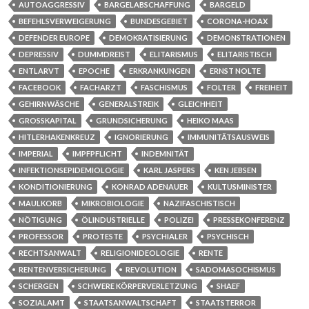
AUTOAGGRESSIV
BARGELABSCHAFFUNG
BARGELD
BEFEHLSVERWEIGERUNG
BUNDESGEBIET
CORONA-HOAX
DEFENDER EUROPE
DEMOKRATISIERUNG
DEMONSTRATIONEN
DEPRESSIV
DUMMDREIST
ELITARISMUS
ELITARISTISCH
ENTLARVT
EPOCHE
ERKRANKUNGEN
ERNST NOLTE
FACEBOOK
FACHARZT
FASCHISMUS
FOLTER
FREIHEIT
GEHIRNWÄSCHE
GENERALSTREIK
GLEICHHEIT
GROSSKAPITAL
GRUNDSICHERUNG
HEIKO MAAS
HITLERHAKENKREUZ
IGNORIERUNG
IMMUNITÄTSAUSWEIS
IMPERIAL
IMPFPFLICHT
INDEMNITÄT
INFEKTIONSEPIDEMIOLOGIE
KARL JASPERS
KEN JEBSEN
KONDITIONIERUNG
KONRAD ADENAUER
KULTUSMINISTER
MAULKORB
MIKROBIOLOGIE
NAZIFASCHISTISCH
NÖTIGUNG
ÖLINDUSTRIELLE
POLIZEI
PRESSEKONFERENZ
PROFESSOR
PROTESTE
PSYCHIALER
PSYCHISCH
RECHTSANWALT
RELIGIONIDEOLOGIE
RENTE
RENTENVERSICHERUNG
REVOLUTION
SADOMASOCHISMUS
SCHERGEN
SCHWERE KÖRPERVERLETZUNG
SHAEF
SOZIALAMT
STAATSANWALTSCHAFT
STAATSTERROR