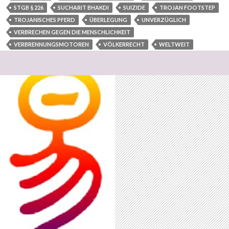
STGB § 226
SUCHARIT BHAKDI
SUIZIDE
TROJAN FOOTSTEP
TROJANISCHES PFERD
ÜBERLEGUNG
UNVERZÜGLICH
VERBRECHEN GEGEN DIE MENSCHLICHKEIT
VERBRENNUNGSMOTOREN
VÖLKERRECHT
WELTWEIT