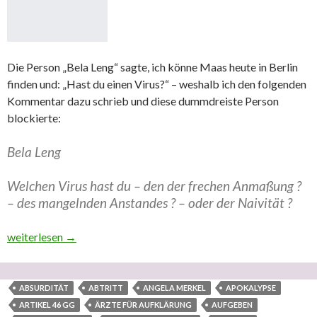
Die Person „Bela Leng“ sagte, ich könne Maas heute in Berlin
finden und: „Hast du einen Virus?“ – weshalb ich den folgenden
Kommentar dazu schrieb und diese dummdreiste Person
blockierte:
Bela Leng
Welchen Virus hast du – den der frechen Anmaßung ?
– des mangelnden Anstandes ? – oder der Naivität ?
Erneut ungerechtfertigte, unangebrachte Sperre von 30 Tagen in Fa
weiterlesen
→
ABSURDITÄT
ABTRITT
ANGELA MERKEL
APOKALYPSE
ARTIKEL 46 GG
ÄRZTE FÜR AUFKLÄRUNG
AUFGEBEN