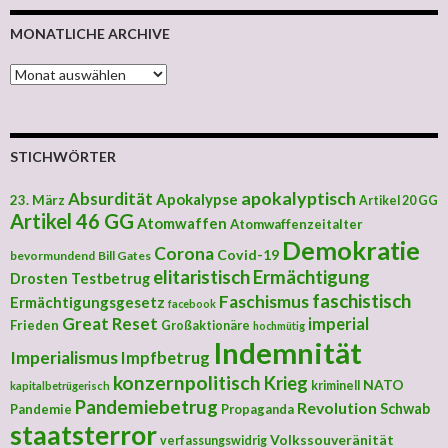
MONATLICHE ARCHIVE
MONATLICHE ARCHIVE
STICHWÖRTER
apokalyptisch
Absurdität
Apokalypse
23. März
Artikel 20 GG
Artikel 46 GG
Atomwaffen
Atomwaffenzeitalter
Demokratie
Corona
Covid-19
bevormundend
Bill Gates
elitaristisch
Ermächtigung
Drosten Testbetrug
faschistisch
Faschismus
Ermächtigungsgesetz
facebook
Great Reset
imperial
Frieden
Großaktionäre
hochmütig
Indemnität
Imperialismus
Impfbetrug
konzernpolitisch
Krieg
NATO
kriminell
kapitalbetrügerisch
Pandemiebetrug
Revolution
Schwab
Pandemie
Propaganda
staatsterror
Volkssouveränität
verfassungswidrig