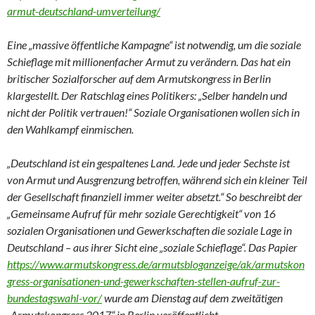
armut-deutschland-umverteilung/
Eine „massive öffentliche Kampagne“ ist notwendig, um die soziale
Schieflage mit millionenfacher Armut zu verändern. Das hat ein
britischer Sozialforscher auf dem Armutskongress in Berlin
klargestellt. Der Ratschlag eines Politikers: „Selber handeln und
nicht der Politik vertrauen!“ Soziale Organisationen wollen sich in
den Wahlkampf einmischen.
„Deutschland ist ein gespaltenes Land. Jede und jeder Sechste ist
von Armut und Ausgrenzung betroffen, während sich ein kleiner Teil
der Gesellschaft finanziell immer weiter absetzt.“ So beschreibt der
„Gemeinsame Aufruf für mehr soziale Gerechtigkeit“ von 16
sozialen Organisationen und Gewerkschaften die soziale Lage in
Deutschland – aus ihrer Sicht eine „soziale Schieflage“. Das Papier
https://www.armutskongress.de/armutsbloganzeige/ak/armutskon
gress-organisationen-und-gewerkschaften-stellen-aufruf-zur-
bundestagswahl-vor/
wurde am Dienstag auf dem zweitätigen
„Armutskongress 2017“ in Berlin veröffentlicht.