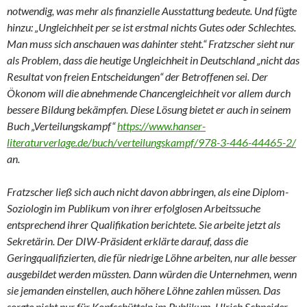
notwendig, was mehr als finanzielle Ausstattung bedeute. Und fügte
hinzu: „Ungleichheit per se ist erstmal nichts Gutes oder Schlechtes.
Man muss sich anschauen was dahinter steht.“ Fratzscher sieht nur
als Problem, dass die heutige Ungleichheit in Deutschland „nicht das
Resultat von freien Entscheidungen“ der Betroffenen sei. Der
Ökonom will die abnehmende Chancengleichheit vor allem durch
bessere Bildung bekämpfen. Diese Lösung bietet er auch in seinem
Buch „Verteilungskampf“
https://www.hanser-
literaturverlage.de/buch/verteilungskampf/978-3-446-44465-2/
an.
Fratzscher ließ sich auch nicht davon abbringen, als eine Diplom-
Soziologin im Publikum von ihrer erfolglosen Arbeitssuche
entsprechend ihrer Qualifikation berichtete. Sie arbeite jetzt als
Sekretärin. Der DIW-Präsident erklärte darauf, dass die
Geringqualifizierten, die für niedrige Löhne arbeiten, nur alle besser
ausgebildet werden müssten. Dann würden die Unternehmen, wenn
sie jemanden einstellen, auch höhere Löhne zahlen müssen. Das
sorgte nicht nur für Kopfschütteln im Publikum. Ulrich Schneider,