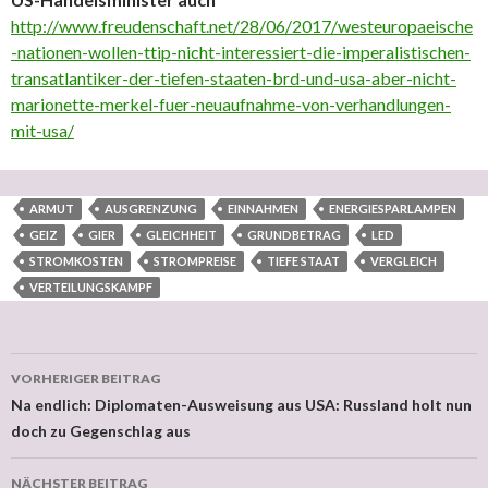
http://www.freudenschaft.net/28/06/2017/westeuropaeische
-nationen-wollen-ttip-nicht-interessiert-die-imperalistischen-
transatlantiker-der-tiefen-staaten-brd-und-usa-aber-nicht-
marionette-merkel-fuer-neuaufnahme-von-verhandlungen-
mit-usa/
ARMUT
AUSGRENZUNG
EINNAHMEN
ENERGIESPARLAMPEN
GEIZ
GIER
GLEICHHEIT
GRUNDBETRAG
LED
STROMKOSTEN
STROMPREISE
TIEFE STAAT
VERGLEICH
VERTEILUNGSKAMPF
VORHERIGER BEITRAG
Beitragsnavigation
Na endlich: Diplomaten-Ausweisung aus USA: Russland holt nun
doch zu Gegenschlag aus
NÄCHSTER BEITRAG