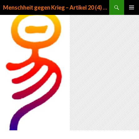
Suchen
Menschheit gegen Krieg – Artikel 20 (4) GG
ZUM INHALT SPRINGEN
PRIMÄR
MENÜ