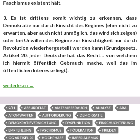
Faschismus existent hält.
3. Es ist drittens somit wichtig zu erkennen, dass
Demokratie nur durch Einsicht des Regimes (eher nicht zu
erwarten, aber auch nicht unmöglich, das wird sich zeigen)
oder bei Unwillen des Regime zur Einsichtigkeit nur durch
Revolution wiederhergestellt werden kann (Grundgesetz,
Artikel 20: jeder Deutsche hat das Recht… von welchem
ich hiermit öffentlich Gebrauch mache, weil das im
öffentlichen Interesse liegt).
Teil 6 “In ‘eigener’ Sache” (fünfter ausgelagerter Teilbereich
weiterlesen
→
9/11
ABSURDITÄT
AMTSMISSBRAUCH
ANALYSE
ÄRA
ATOMWAFFEN
AUFFORDERUNG
DEMOKRATIE
DEMOKRATIEVERNICHTUNG
DYSFUNKTION
EINSCHÜCHTERUNG
EMPFEHLUNG
FASCHISMUS
FÖDERATION
FRIEDEN
GG ARTIKEL 20
HOCHPHASE
IMPERIALISMUS