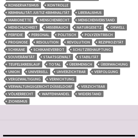
KONSERVATISMUS
KONTROLLE
KRIMINALITÄT. JUSTIZ-KRIMINALITÄT
LIBERALISMUS
MARIONETTE
MENSCHENRECHT
MENSCHENVERSTAND
MENSCHLICHKEIT
MISSBRAUCH
NATURGESETZ
ORWELL
PERFIDIE
PERSONAL
POLITISCH
POLYZENTRISCH
PROGNOSE
RESOLUTION
REVOLUTION
REZIPROZITÄT
SCHIKANE
SCHIKANEVERBOT
SCHUTZBEHAUPTUNG
SOUVERÄNITÄT
STAATSGEWALT
STABILITÄT
TEUFELSKREISLAUF
TOTAL
ÜBERMENSCH
ÜBERWACHUNG
UNION
UNIVERSELL
UNVERZICHTBAR
VERFOLGUNG
VERGEWALTIGUNG
VERNICHTUNG
VERWALTUNGSGERICHT DÜSSELDORF
VERZICHTBAR
VÖLKERRECHT
WAFFENHANDEL
WIDERSTAND
ZIONISMUS