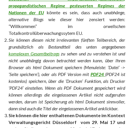
propagandistischen Regime gesteuerten Regimes der
Nationen der EU
könnte es sein, dass auch
unabhänge,
alternative Blogs
wie dieser hier zensiert werden:
“Willkommen” im
orwellschen
Totalkontrollüberwachungssytem EU
.
Sie können diesen nicht irrelevanten fünften Teilbereich, der
grundsätzlich als Bestandtteil des unten angegebenen
komplexen Gesamtbeitrags
zu sehen und zu verstehen ist und
nicht unabhängig davon betrachtet werden kann, über Ihren
Browser als html Dokument speichern (Menuleiste: ‘Datei’ ->
‘Seite speichern’), oder als PDF Version mit
PDF24
(PDF24 ist
kostenlos) speichern, über die ‘Drucken’ Funktion, als Drucker
‘PDF24′ einstellen. Wenn als PDF Dokument gespeichert wird
können allerdings die eingelassenen Artikel nicht aufgerufen
werden, darum ist Speicherung als html Dokument sinnvoller,
dann sind auch die Titel der eingelassenen Artikel anklickbar.
Sie können die hier enthaltenen Dokumente im Kontext
Verwaltungsgericht Düsseldorf vom 29. Mai 17 und