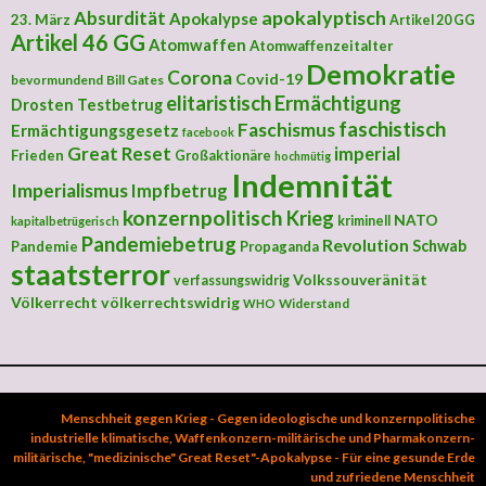
apokalyptisch
Absurdität
Apokalypse
23. März
Artikel 20 GG
Artikel 46 GG
Atomwaffen
Atomwaffenzeitalter
Demokratie
Corona
Covid-19
bevormundend
Bill Gates
elitaristisch
Ermächtigung
Drosten Testbetrug
faschistisch
Faschismus
Ermächtigungsgesetz
facebook
Great Reset
imperial
Frieden
Großaktionäre
hochmütig
Indemnität
Imperialismus
Impfbetrug
konzernpolitisch
Krieg
NATO
kriminell
kapitalbetrügerisch
Pandemiebetrug
Revolution
Schwab
Pandemie
Propaganda
staatsterror
Volkssouveränität
verfassungswidrig
Völkerrecht
völkerrechtswidrig
Widerstand
WHO
Menschheit gegen Krieg - Gegen ideologische und konzernpolitische
industrielle klimatische, Waffenkonzern-militärische und Pharmakonzern-
militärische, "medizinische" Great Reset"-Apokalypse - Für eine gesunde Erde
und zufriedene Menschheit