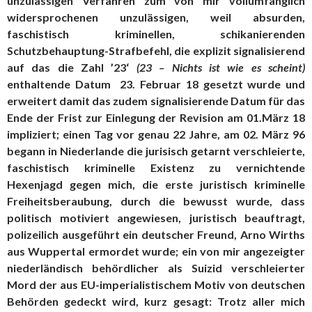
unzulässigen Verfahren zum von mir vollumfänglich
widersprochenen unzulässigen, weil absurden,
faschistisch kriminellen, schikanierenden
Schutzbehauptung-Strafbefehl, die explizit signalisierend
auf das die Zahl ’23‘
(23 – Nichts ist wie es scheint)
enthaltende Datum 23. Februar 18 gesetzt wurde und
erweitert damit das zudem signalisierende Datum für das
Ende der Frist zur Einlegung der Revision am 01.März 18
impliziert; einen Tag vor genau 22 Jahre, am 02. März 96
begann in Niederlande die jurisisch getarnt verschleierte,
faschistisch kriminelle Existenz zu vernichtende
Hexenjagd gegen mich, die erste juristisch kriminelle
Freiheitsberaubung, durch die bewusst wurde, dass
politisch motiviert angewiesen, juristisch beauftragt,
polizeilich ausgeführt ein deutscher Freund, Arno Wirths
aus Wuppertal ermordet wurde; ein von mir angezeigter
niederländisch behördlicher als Suizid verschleierter
Mord der aus EU-imperialistischem Motiv von deutschen
Behörden gedeckt wird, kurz gesagt: Trotz aller mich