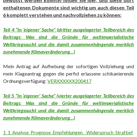
bewusst werden könnte) finden Sie hier, und diese dort
enthaltenen Dokumente sind wichtig um auch diesen Teil
6 komplett verstehen und nachvollziehen zu können:
Teil 4 “In ‘eigener’ Sache” (dritter ausgelagerter Teilbereich des
Beitrags: Was sind die Gründe für weltimperialistische
Weltkriegssucht und die damit zusammenhängende merklich
zunehmende Klimaveränderung…)
Mein Antrag auf Aufhebung der sofortigen Vollziehung und
mein Klageantrag gegen die perfid erlassene schikanierende
Ordnungsverfügung:
VERXXXXXX200417
Teil 5 “In ‘eigener’ Sache” (vierter ausgelagerter Teilbereich des
Beitrags: Was sind die Gründe für weltimperialistische
Weltkriegssucht und die damit zusammenhängende merklich
zunehmende Klimaveränderung…)
1_1_Analyse_Prognose_Empfehlungen__Widerspruch_Strafbef