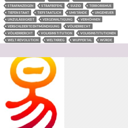
STRAFANZEIGEN
STRAFBEFEHL
SUIZID
TERRORISMUS
TIEFEN STAAT
TIEFSTAATLICH
UMSTÄNDE
UNGEHEUER
UNZULÄSSIGKEIT
VERGEWALTIGUNG
VERHÖHNEN
VERSCHLEIERTE ENTMÜNDIGUNG
VÖLKERRECHT
VÖLKERRERCHT
VOLKSINSTITUTION
VOLKSINSTITUTIONEN
WELT-REVOLUTION
WELTKRIEG
WUPPERTAL
WÜRDE