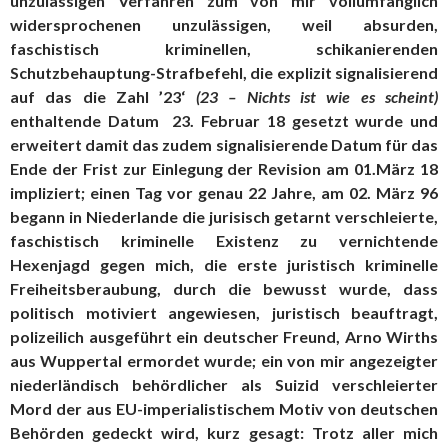
unzulässigen Verfahren zum von mir vollumfänglich
widersprochenen unzulässigen, weil absurden,
faschistisch kriminellen, schikanierenden
Schutzbehauptung-Strafbefehl, die explizit signalisierend
auf das die Zahl ’23‘
(23 – Nichts ist wie es scheint)
enthaltende Datum 23. Februar 18 gesetzt wurde und
erweitert damit das zudem signalisierende Datum für das
Ende der Frist zur Einlegung der Revision am 01.März 18
impliziert; einen Tag vor genau 22 Jahre, am 02. März 96
begann in Niederlande die jurisisch getarnt verschleierte,
faschistisch kriminelle Existenz zu vernichtende
Hexenjagd gegen mich, die erste juristisch kriminelle
Freiheitsberaubung, durch die bewusst wurde, dass
politisch motiviert angewiesen, juristisch beauftragt,
polizeilich ausgeführt ein deutscher Freund, Arno Wirths
aus Wuppertal ermordet wurde; ein von mir angezeigter
niederländisch behördlicher als Suizid verschleierter
Mord der aus EU-imperialistischem Motiv von deutschen
Behörden gedeckt wird, kurz gesagt: Trotz aller mich