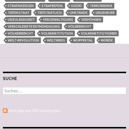
STRAFANZEIGEN
STRAFBEFEHL
SUIZID
TERRORISMUS
TIEFEN STAAT
TIEFSTAATLICH
UMSTÄNDE
UNGEHEUER
UNZULÄSSIGKEIT
VERGEWALTIGUNG
VERHÖHNEN
VERSCHLEIERTE ENTMÜNDIGUNG
VÖLKERRECHT
VÖLKERRERCHT
VOLKSINSTITUTION
VOLKSINSTITUTIONEN
WELT-REVOLUTION
WELTKRIEG
WUPPERTAL
WÜRDE
SUCHE
Suchen nach:
Beiträge per RSS empfangen