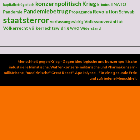
konzernpolitisch
Krieg
NATO
kriminell
kapitalbetrügerisch
Pandemiebetrug
Revolution
Schwab
Pandemie
Propaganda
staatsterror
Volkssouveränität
verfassungswidrig
Völkerrecht
völkerrechtswidrig
Widerstand
WHO
Menschheit gegen Krieg - Gegen ideologische und konzernpolitische
industrielle klimatische, Waffenkonzern-militärische und Pharmakonzern-
militärische, "medizinische" Great Reset"-Apokalypse - Für eine gesunde Erde
und zufriedene Menschheit