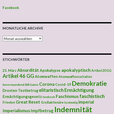
Facebook
MONATLICHE ARCHIVE
MONATLICHE ARCHIVE
STICHWÖRTER
apokalyptisch
Absurdität
Apokalypse
23. März
Artikel 20 GG
Artikel 46 GG
Atomwaffen
Atomwaffenzeitalter
Demokratie
Corona
Covid-19
bevormundend
Bill Gates
elitaristisch
Ermächtigung
Drosten Testbetrug
faschistisch
Faschismus
Ermächtigungsgesetz
facebook
Great Reset
imperial
Frieden
Großaktionäre
hochmütig
Indemnität
Imperialismus
Impfbetrug