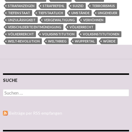
STRAFANZEIGEN
STRAFBEFEHL
SUIZID
TERRORISMUS
TIEFEN STAAT
TIEFSTAATLICH
UMSTÄNDE
UNGEHEUER
UNZULÄSSIGKEIT
VERGEWALTIGUNG
VERHÖHNEN
VERSCHLEIERTE ENTMÜNDIGUNG
VÖLKERRECHT
VÖLKERRERCHT
VOLKSINSTITUTION
VOLKSINSTITUTIONEN
WELT-REVOLUTION
WELTKRIEG
WUPPERTAL
WÜRDE
SUCHE
Suchen nach:
Beiträge per RSS empfangen