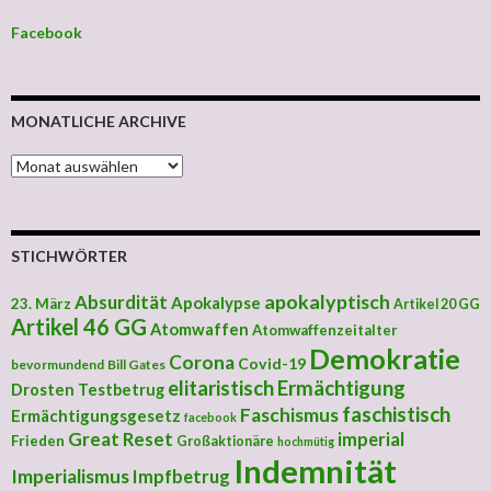
Facebook
MONATLICHE ARCHIVE
MONATLICHE ARCHIVE
STICHWÖRTER
apokalyptisch
Absurdität
Apokalypse
23. März
Artikel 20 GG
Artikel 46 GG
Atomwaffen
Atomwaffenzeitalter
Demokratie
Corona
Covid-19
bevormundend
Bill Gates
elitaristisch
Ermächtigung
Drosten Testbetrug
faschistisch
Faschismus
Ermächtigungsgesetz
facebook
Great Reset
imperial
Frieden
Großaktionäre
hochmütig
Indemnität
Imperialismus
Impfbetrug