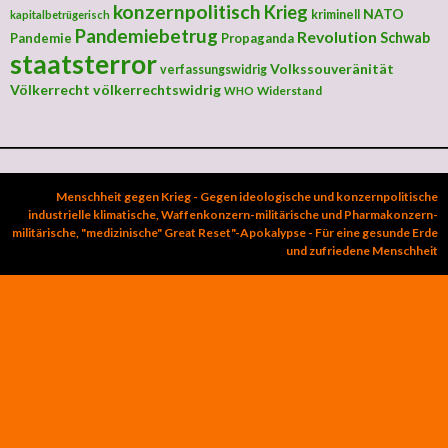
konzernpolitisch
Krieg
NATO
kriminell
kapitalbetrügerisch
Pandemiebetrug
Revolution
Schwab
Pandemie
Propaganda
staatsterror
Volkssouveränität
verfassungswidrig
Völkerrecht
völkerrechtswidrig
Widerstand
WHO
Menschheit gegen Krieg - Gegen ideologische und konzernpolitische
industrielle klimatische, Waffenkonzern-militärische und Pharmakonzern-
militärische, "medizinische" Great Reset"-Apokalypse - Für eine gesunde Erde
und zufriedene Menschheit