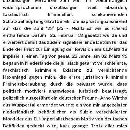
unzulässigen Verfahren zum von mir vollumfänglich
widersprochenen unzulässigen, weil absurden,
faschistisch kriminellen, schikanierenden
Schutzbehauptung-Strafbefehl, die explizit signalisierend
auf das die Zahl ’23‘
(23 – Nichts ist wie es scheint)
enthaltende Datum 23. Februar 18 gesetzt wurde und
erweitert damit das zudem signalisierende Datum für das
Ende der Frist zur Einlegung der Revision am 01.März 18
impliziert; einen Tag vor genau 22 Jahre, am 02. März 96
begann in Niederlande die jurisisch getarnt verschleierte,
faschistisch kriminelle Existenz zu vernichtende
Hexenjagd gegen mich, die erste juristisch kriminelle
Freiheitsberaubung, durch die bewusst wurde, dass
politisch motiviert angewiesen, juristisch beauftragt,
polizeilich ausgeführt ein deutscher Freund, Arno Wirths
aus Wuppertal ermordet wurde; ein von mir angezeigter
niederländisch behördlicher als Suizid verschleierter
Mord der aus EU-imperialistischem Motiv von deutschen
Behörden gedeckt wird, kurz gesagt: Trotz aller mich