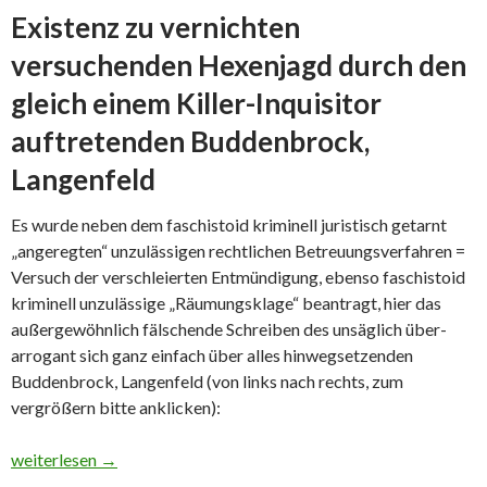
Existenz zu vernichten
versuchenden Hexenjagd durch den
gleich einem Killer-Inquisitor
auftretenden Buddenbrock,
Langenfeld
Es wurde neben dem faschistoid kriminell juristisch getarnt
„angeregten“ unzulässigen rechtlichen Betreuungsverfahren =
Versuch der verschleierten Entmündigung, ebenso faschistoid
kriminell unzulässige „Räumungsklage“ beantragt, hier das
außergewöhnlich fälschende Schreiben des unsäglich über-
arrogant sich ganz einfach über alles hinwegsetzenden
Buddenbrock, Langenfeld (von links nach rechts, zum
vergrößern bitte anklicken):
Teil 11 “In ‘eigener’ Sache” (zehnter ausgelagerter Teilbereic
weiterlesen
→