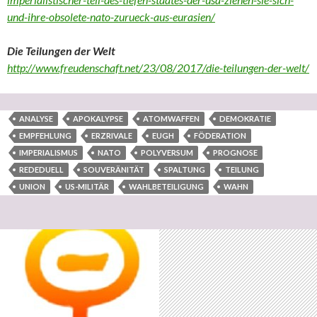
und-ihre-obsolete-nato-zurueck-aus-eurasien/
Die Teilungen der Welt
http://www.freudenschaft.net/23/08/2017/die-teilungen-der-welt/
ANALYSE
APOKALYPSE
ATOMWAFFEN
DEMOKRATIE
EMPFEHLUNG
ERZRIVALE
EUGH
FÖDERATION
IMPERIALISMUS
NATO
POLYVERSUM
PROGNOSE
REDEDUELL
SOUVERÄNITÄT
SPALTUNG
TEILUNG
UNION
US-MILITÄR
WAHLBETEILIGUNG
WAHN