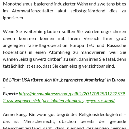
Monotheismus basierend induzierter Wahn und zweitens ist es
im Atomwaffenzeitalter akut selbstgefährdend dies zu
ignorieren.
Wenn Sie weiterhin glauben sollten Sie würden ungeschoren
davon kommen können mit Ihrem Versuch Ihrer groß
angelegten false-flag-operation Europa (EU und Russische
Föderation)
in einen Atomkrieg zu manövrieren, weil Sie
wähnen „einzig unverzichtbar“ zu sein, dann irren Sie fatal, denn
tatsächlich ist es so, dass Sie dann einzig verzichtbar sind.
B61-Test: USA rüsten sich für „begrenzten Atomkrieg“ in Europa
–
Experte
https://de.sputniknews.com/politik/2017082931722579
2-usa-wappnen-sich-fuer-lokalen-atomkrieg-gegen-russland/
Anmerkung: Bin zwar gut begründet Religionsideologiefrei –
das ist Menschenrecht, obschon bereits der gesunde
Menschenverstand sagt, dass niemand gezwungen werden