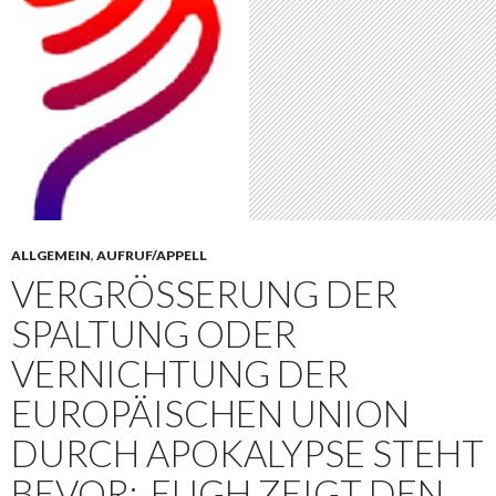
ALLGEMEIN
,
AUFRUF/APPELL
VERGRÖSSERUNG DER S
PALTUNG ODER V
ERNICHTUNG DER E
UROPÄISCHEN UNION D
URCH APOKALYPSE STEHT B
EVOR: ‚EUGH ZEIGT DEN S