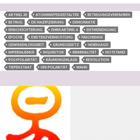
ARTIKEL 20
ATOMWAFFENZEITALTER
BETREUUNGSVERFAHREN
BETRUG
DE-NAZIFIZIERUNG
DEMOKRATIE
EINSCHÜCHTERUNG
EMRK ARTIKEL 6
ENTMÜNDIGUNG
EPOCHE
EXISTENZVERNICHTUNG
FASCHISMUS
GEWISSENLOSIGKEIT
GRUNDGESETZ
HEXENJAGD
IMPERIALISMUS
INQUISITOR
KRIMINALITÄT
NOTSTAND
POLYPOLARITÄT
RÄUMUNGSKLAGE
REVOLUTION
TIEFEN STAAT
UNI-POLARITÄT
WAHN