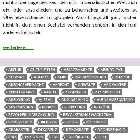
nicht in der Lage den Rest der nicht imperialistischen Welt sich
ein- oder anzugliedern und zu beherrschen und zweitens ist
Überlebenschance im globalen Atomkriegsfall ganz sicher
nicht in dem einen Sechstel vorhanden sondern in den fünf
anderen Sechsteln.
Staatsgewalten mit enormen Glaubwürdigkeitsproblemen: 1. Ter
weiterlesen
→
ABITUR
ABITURIENTEN
ABSATZMÄRKTE
ABSURDITÄT
AFFRONT
AGENDA
AMRI
AMTSENTHEBUNG
ANALYSE
ANFANGSVERDACHT
ANRECHT
ANWÄLTE
APOKALYPSE
ARBEITSMARKT
ARMUT
ATOMKRIEG
ATOMWAFFEN
AUFLÖSUNG
AUSBAU
AUSLÖSCHUNG
AUSNAHMEZUSTAND
AUSTOCKUNG
BEDRAF
BETREUUNG
BETRÜGE
BEVÖLKERUNGSSCHWUND
BEVÖLKERUNGSWACHSTUM
BEWUSSTSEIN
BILDUNG
BITTER
BITTERKEIT
CHARAKTER
DEKADENZ
DEMOKRATIE
DROHSZENARIO
EGO
EGOISMUS
EHE
EHE FÜR ALLE
ELITE