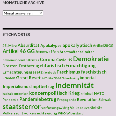
MONATLICHE ARCHIVE
MONATLICHE ARCHIVE
STICHWÖRTER
apokalyptisch
Absurdität
Apokalypse
23. März
Artikel 20 GG
Artikel 46 GG
Atomwaffen
Atomwaffenzeitalter
Demokratie
Corona
Covid-19
bevormundend
Bill Gates
elitaristisch
Ermächtigung
Drosten Testbetrug
faschistisch
Faschismus
Ermächtigungsgesetz
facebook
Great Reset
imperial
Frieden
Großaktionäre
hochmütig
Indemnität
Imperialismus
Impfbetrug
konzernpolitisch
Krieg
NATO
kriminell
kapitalbetrügerisch
Pandemiebetrug
Revolution
Schwab
Pandemie
Propaganda
staatsterror
Volkssouveränität
verfassungswidrig
Völkerrecht
völkerrechtswidrig
Widerstand
WHO