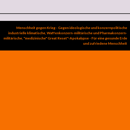
Menschheit gegen Krieg - Gegen ideologische und konzernpolitische
industrielle klimatische, Waffenkonzern-militärische und Pharmakonzern-
militärische, "medizinische" Great Reset"-Apokalypse - Für eine gesunde Erde
und zufriedene Menschheit