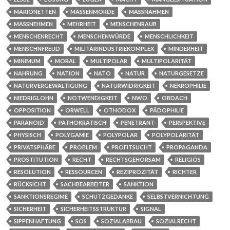
MARIONETTEN
MASSENMORDE
MASSNAHMEN
MASSNEHMEN
MEHRHEIT
MENSCHENRAUB
MENSCHENRECHT
MENSCHENWÜRDE
MENSCHLICHKEIT
MENSCHNFREUD
MILITÄRINDUSTRIEKOMPLEX
MINDERHEIT
MINIMUM
MORAL
MULTIPOLAR
MULTIPOLARITÄT
NAHRUNG
NATION
NATO
NATUR
NATURGESETZE
NATURVERGEWALTIGUNG
NATURWIDRIGKEIT
NEKROPHILIE
NIEDRIGLOHN
NOTWENDIGKEIT
NWO
OBDACH
OPPOSITION
ORWELL
OTHODOX
PÄDOPHILIE
PARANOID
PATHOKRATISCH
PENETRANT
PERSPEKTIVE
PHYSISCH
POLYGAMIE
POLYPOLAR
POLYPOLARITÄT
PRIVATSPHÄRE
PROBLEM
PROFITSUCHT
PROPAGANDA
PROSTITUTION
RECHT
RECHTSGEHORSAM
RELIGIÖS
RESOLUTION
RESSOURCEN
REZIPROZITÄT
RICHTER
RÜCKSICHT
SACHBEARBEITER
SANKTION
SANKTIONSREGIME
SCHUTZGEDANKE
SELBSTVERNICHTUNG
SICHERHEIT
SICHERHEITSSTRUKTUR
SIGNAL
SIPPENHAFTUNG
SOS
SOZIALABBAU
SOZIALRECHT