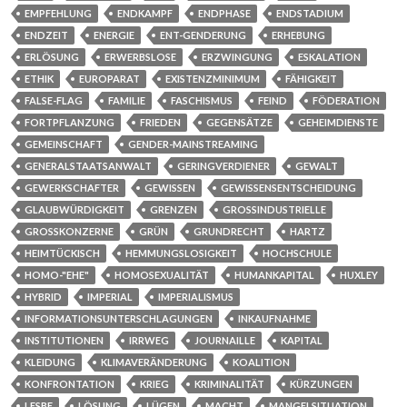
EMPFEHLUNG
ENDKAMPF
ENDPHASE
ENDSTADIUM
ENDZEIT
ENERGIE
ENT-GENDERUNG
ERHEBUNG
ERLÖSUNG
ERWERBSLOSE
ERZWINGUNG
ESKALATION
ETHIK
EUROPARAT
EXISTENZMINIMUM
FÄHIGKEIT
FALSE-FLAG
FAMILIE
FASCHISMUS
FEIND
FÖDERATION
FORTPFLANZUNG
FRIEDEN
GEGENSÄTZE
GEHEIMDIENSTE
GEMEINSCHAFT
GENDER-MAINSTREAMING
GENERALSTAATSANWALT
GERINGVERDIENER
GEWALT
GEWERKSCHAFTER
GEWISSEN
GEWISSENSENTSCHEIDUNG
GLAUBWÜRDIGKEIT
GRENZEN
GROSSINDUSTRIELLE
GROSSKONZERNE
GRÜN
GRUNDRECHT
HARTZ
HEIMTÜCKISCH
HEMMUNGSLOSIGKEIT
HOCHSCHULE
HOMO-"EHE"
HOMOSEXUALITÄT
HUMANKAPITAL
HUXLEY
HYBRID
IMPERIAL
IMPERIALISMUS
INFORMATIONSUNTERSCHLAGUNGEN
INKAUFNAHME
INSTITUTIONEN
IRRWEG
JOURNAILLE
KAPITAL
KLEIDUNG
KLIMAVERÄNDERUNG
KOALITION
KONFRONTATION
KRIEG
KRIMINALITÄT
KÜRZUNGEN
LESBE
LÖSUNG
LÜGEN
MACHT
MANGELSITUATION