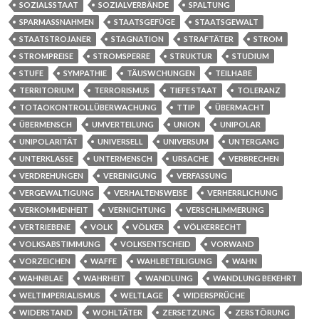
SOZIALSSTAAT
SOZIALVERBÄNDE
SPALTUNG
SPARMASSNAHMEN
STAATSGEFÜGE
STAATSGEWALT
STAATSTROJANER
STAGNATION
STRAFTÄTER
STROM
STROMPREISE
STROMSPERRE
STRUKTUR
STUDIUM
STUFE
SYMPATHIE
TÄUSWCHUNGEN
TEILHABE
TERRITORIUM
TERRORISMUS
TIEFE STAAT
TOLERANZ
TOTAOKONTROLLÜBERWACHUNG
TTIP
ÜBERMACHT
ÜBERMENSCH
UMVERTEILUNG
UNION
UNIPOLAR
UNIPOLARITÄT
UNIVERSELL
UNIVERSUM
UNTERGANG
UNTERKLASSE
UNTERMENSCH
URSACHE
VERBRECHEN
VERDREHUNGEN
VEREINIGUNG
VERFASSUNG
VERGEWALTIGUNG
VERHALTENSWEISE
VERHERRLICHUNG
VERKOMMENHEIT
VERNICHTUNG
VERSCHLIMMERUNG
VERTRIEBENE
VOLK
VÖLKER
VÖLKERRECHT
VOLKSABSTIMMUNG
VOLKSENTSCHEID
VORWAND
VORZEICHEN
WAFFE
WAHLBETEILIGUNG
WAHN
WAHNBLAE
WAHRHEIT
WANDLUNG
WANDLUNG BEKEHRT
WELTIMPERIALISMUS
WELTLAGE
WIDERSPRÜCHE
WIDERSTAND
WOHLTÄTER
ZERSETZUNG
ZERSTÖRUNG