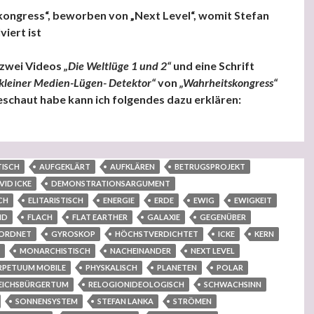
ongress“, beworben von „Next Level“, womit Stefan
viert ist
 zwei Videos
„Die Weltlüge 1 und 2“
und eine Schrift
kleiner Medien-Lügen- Detektor“
von
„Wahrheitskongress“
eschaut habe kann ich folgendes dazu erklären:
ongress“, beworben von „Next Level“, womit Stefan Lanka som
ISCH
AUFGEKLÄRT
AUFKLÄREN
BETRUGSPROJEKT
VID ICKE
DEMONSTRATIONSARGUMENT
CH
ELITARISTISCH
ENERGIE
ERDE
EWIG
EWIGKEIT
ND
FLACH
FLAT EARTHER
GALAXIE
GEGENÜBER
ORDNET
GYROSKOP
HÖCHSTVERDICHTET
ICKE
KERN
MONARCHISTISCH
NACHEINANDER
NEXT LEVEL
RPETUUM MOBILE
PHYSKALISCH
PLANETEN
POLAR
EICHSBÜRGERTUM
RELOGIONIDEOLOGISCH
SCHWACHSINN
SONNENSYSTEM
STEFAN LANKA
STRÖMEN