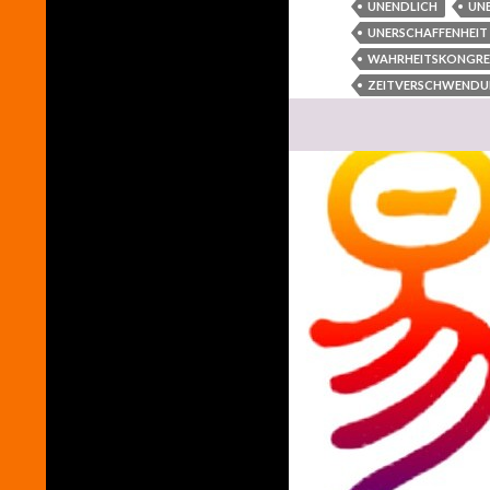
UNENDLICH
UN
UNERSCHAFFENHEIT
WAHRHEITSKONGRE
ZEITVERSCHWEND