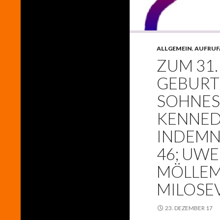
ALLGEMEIN
,
AUFRUF
ZUM 31.
GEBURT
SOHNES:
KENNEDY
INDEMNI
46; UWE
MÖLLEM
MILOSE
23. DEZEMBER 17