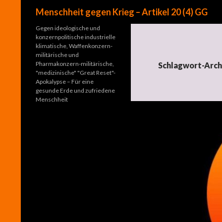
Suchen
Menschheit gegen Krieg – Artikel 20 (4) GG
Gegen ideologische und
konzernpolitische industrielle
klimatische, Waffenkonzern-
militärische und
Pharmakonzern-militärische,
Schlagwort-Arch
"medizinische" "Great Reset"-
Apokalypse – Für eine
gesunde Erde und zufriedene
Menschheit