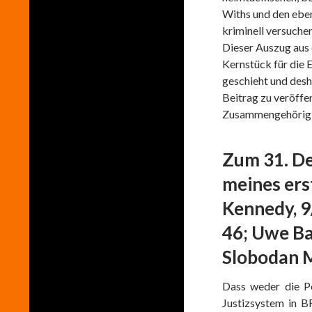
Withs und den ebens
kriminell versuche
Dieser Auszug aus 
Kernstück für die E
geschieht und desha
Beitrag zu veröffen
Zusammengehörigk
Zum 31. De
meines ers
Kennedy, 9
46; Uwe Ba
Slobodan M
Dass weder die Po
Justizsystem in B