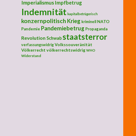
Imperialismus
Impfbetrug
Indemnität
kapitalbetrügerisch
konzernpolitisch
Krieg
NATO
kriminell
Pandemiebetrug
Pandemie
Propaganda
staatsterror
Revolution
Schwab
Volkssouveränität
verfassungswidrig
Völkerrecht
völkerrechtswidrig
WHO
Widerstand