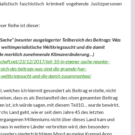
ialistisch faschistisch kriminell vogehende Justizpersonen
ser Reihe ist dieser:
r’ Sache” (neunter ausgelagerter Teilbereich des Beitrags: Was
r weltimperialistische Weltkriegssucht und die damit
 merklich zunehmende Klimaveränderung…)
chaft.net/23/12/2017/teil-10-in-eigener-sache-neunter-
reich-des-beitrags-was-sind-die-gruende-fuer-
he-weltkriegssucht-und-die-damit-zusammenhae/
l, welches ich hiermit gesondert als Beitrag erstelle, nicht
eisen, dass es als Bestandteil des oben genannten Beitrag
en ist, ich würde sagen, mit diesem Teil10… wurde bewirkt,
chs Land geht, wie er seit dem Jahre 45 des letzten
vergangenen Millenniums nicht über dieses Land kam und
inaus in weitere Länder verbreiten wird, den besonders
esonders niederträchtigen Mord an meine Kumpel Arno