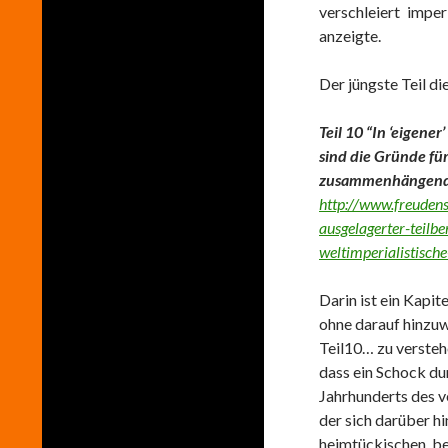
verschleiert imper
anzeigte.
Der jüngste Teil die
Teil 10 “In ‘eigene
sind die Gründe fü
zusammenhängende
http://www.freudens
ausgelagerter-teilbe
weltimperialistisc
Darin ist ein Kapite
ohne darauf hinzuw
Teil10… zu versteh
dass ein Schock dur
Jahrhunderts des 
der sich darüber h
heimtückischen, b