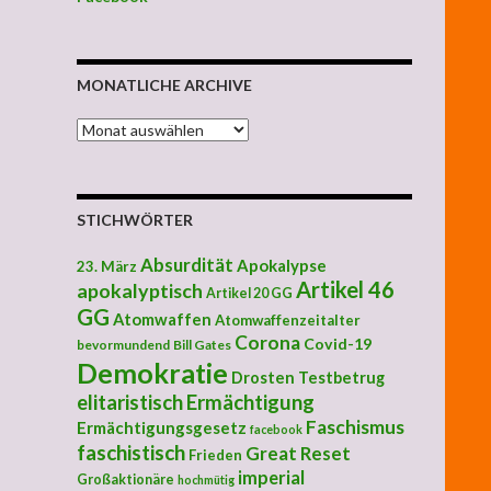
MONATLICHE ARCHIVE
MONATLICHE ARCHIVE
STICHWÖRTER
Absurdität
Apokalypse
23. März
Artikel 46
apokalyptisch
Artikel 20 GG
GG
Atomwaffen
Atomwaffenzeitalter
Corona
Covid-19
bevormundend
Bill Gates
Demokratie
Drosten Testbetrug
elitaristisch
Ermächtigung
Faschismus
Ermächtigungsgesetz
facebook
faschistisch
Great Reset
Frieden
imperial
Großaktionäre
hochmütig