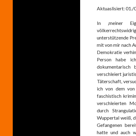
Aktuaslisiert: 01./
In ‚meiner Eige
völkerrechtswidr
unterstützende Pre
mit von mir nach 
Demokratie verhind
Person habe ich
dokumentarisch b
verschleiert jurist
Täterschaft, versuc
ich von dem von d
faschistisch krimi
verschleierten M
durch Strangula
Wuppertal weiß, di
Gefangenen berei
hatte und auch we