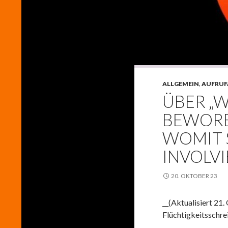
ALLGEMEIN
,
AUFRUF
ÜBER „
BEWORBE
WOMIT 
INVOLVI
20. OKTOBER 23
__(Aktualisiert 21
Flüchtigkeitsschre