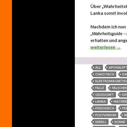
Über „Wahrheitsk
Lanka somit invol
Nachdem ich nun
„Wahrheitsguide – 
erhalten und ang
Über „Wahrheitsk
weiterlesen
→
ALL
APOKALYPT
CHAOTISCH
DA
ELEKTROMAGNETIS
FALLE
FÄLSCHE
GELEUGNET
GE
LANKA
MATERIE
PERIODISCH
PE
POLYVERSUM
R
SERIELL
SONNE