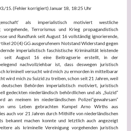
03./15. (Fehler korrigiert) Januar 18, 18:25 Uhr
nschaft‘ als imperialistisch motiviert westliche
ig vorgehende, Terrorismus und Krieg propagandistisch
sse und Rundfunk seit August 16 vollständig ignorierende,
Artikel 20 (4) GG ausgerufenem Notstand Widerstand gegen
ernde imperialistisch faschistische Kriminalität leistende
 seit August 16 eine Beitragserie erstellt, in der
elegend nachvollziehbar ist, dass deswegen juristisch
isch kriminell versucht wird mich zu ermorden in mittelbarar
ht wird mich zu Suizid zu treiben, schon seit 21 Jahren, weil
eutschen Behörden imperialistisch motiviert, juristisch
nell gedeckten niederländisch behördlichen und als „Suizid“
ord an meinem im niederländischen Polizei“gewahrsam“
tion ums Leben gebrachten Kumpel Arno Wirths aus
es auch vor 21 Jahren durch Mithilfe von niederländischen
ts bekannt machen konnte und letztlich auch angezeigt
itere als kriminelle Vereinigung vorgehenden juristisch