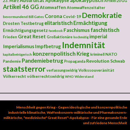
apokalyptisch
Absurdität
Apokalypse
23. März
Artikel 20 GG
Artikel 46 GG
Atomwaffen
Atomwaffenzeitalter
Demokratie
Corona
Covid-19
bevormundend
Bill Gates
elitaristisch
Ermächtigung
Drosten Testbetrug
faschistisch
Faschismus
Ermächtigungsgesetz
facebook
Great Reset
imperial
Frieden
Großaktionäre
hochmütig
Indemnität
Imperialismus
Impfbetrug
konzernpolitisch
Krieg
NATO
kriminell
kapitalbetrügerisch
Pandemiebetrug
Revolution
Schwab
Pandemie
Propaganda
staatsterror
Volkssouveränität
verfassungswidrig
Völkerrecht
völkerrechtswidrig
Widerstand
WHO
Menschheit gegen Krieg - Gegen ideologische und konzernpolitische
industrielle klimatische, Waffenkonzern-militärische und Pharmakonzern-
militärische, "medizinische" Great Reset"-Apokalypse - Für eine gesunde Erde
und zufriedene Menschheit