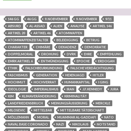
146 GG
46 GG
9. NOBVEMBER
9. NOVEMBER
9/11
ABSURD
AL-ASSAD
ALIEN
ANALYSE
ARTIKEL 146
ARTIKEL 20
ARTIKEL 46
ATOMWAFFEN
ATOMWAFFENZEITALTER
BELEIDIGUNG
BETRUG
CHARAKTER
CHIMÄRE
DEKADENZ
DEMOKRATIE
DOPPELMORAL
DROHUNG
DVRK
EHRE
EMPFEHLUNG
EMRK ARTIKEL 6
ENTMÜNDIGUNG
EPOCHE
ERDOGAN
ETHIK
FALSCHBEURKUNDUNG
FALSCHE VERDÄCHTIGUNG
FASCHISMUS
GENERATION
HEXENJAGD
HITLER
HOCHMUT
HOCHVERRAT
HUMANKAPITAL
I GING
IDEOLOGIE
IMPERIALISMUS
IRAN
J.F. KENNEDY
JURA
KIM
KLIMAVERÄNDERUNG
KRIMINALITÄT
LANDFRIEDENSBRUCH
MEINUNGSÄUSSERUNG
MERCKLE
MILOSEVIC
MITTELBAR
MITTELBARE TÄTERSCHAFT
MÖLLEMANN
MORAL
MUAMMAR AL-GADDAFI
NATO
NAVAL BASE CORONADO
NAZI
NIKOLAUS
NOTSTAND