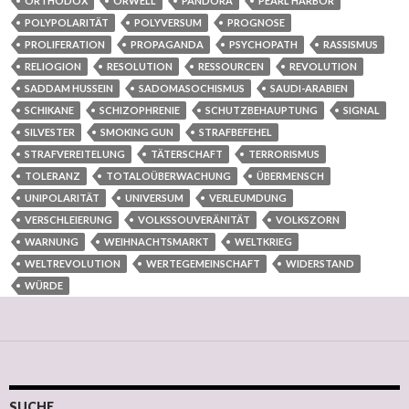
ORTHODOX
ORWELL
PANDORA
PEARL HARBOR
POLYPOLARITÄT
POLYVERSUM
PROGNOSE
PROLIFERATION
PROPAGANDA
PSYCHOPATH
RASSISMUS
RELIOGION
RESOLUTION
RESSOURCEN
REVOLUTION
SADDAM HUSSEIN
SADOMASOCHISMUS
SAUDI-ARABIEN
SCHIKANE
SCHIZOPHRENIE
SCHUTZBEHAUPTUNG
SIGNAL
SILVESTER
SMOKING GUN
STRAFBEFEHEL
STRAFVEREITELUNG
TÄTERSCHAFT
TERRORISMUS
TOLERANZ
TOTALOÜBERWACHUNG
ÜBERMENSCH
UNIPOLARITÄT
UNIVERSUM
VERLEUMDUNG
VERSCHLEIERUNG
VOLKSSOUVERÄNITÄT
VOLKSZORN
WARNUNG
WEIHNACHTSMARKT
WELTKRIEG
WELTREVOLUTION
WERTEGEMEINSCHAFT
WIDERSTAND
WÜRDE
SUCHE