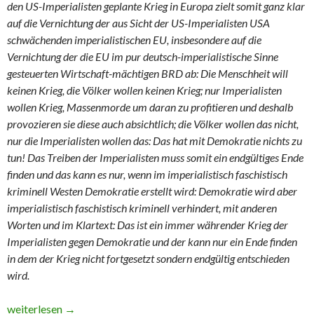
den US-Imperialisten geplante Krieg in Europa zielt somit ganz klar
auf die Vernichtung der aus Sicht der US-Imperialisten USA
schwächenden imperialistischen EU, insbesondere auf die
Vernichtung der die EU im pur deutsch-imperialistische Sinne
gesteuerten Wirtschaft-mächtigen BRD ab: Die Menschheit will
keinen Krieg, die Völker wollen keinen Krieg; nur Imperialisten
wollen Krieg, Massenmorde um daran zu profitieren und deshalb
provozieren sie diese auch absichtlich; die Völker wollen das nicht,
nur die Imperialisten wollen das: Das hat mit Demokratie nichts zu
tun! Das Treiben der Imperialisten muss somit ein endgültiges Ende
finden und das kann es nur, wenn im imperialistisch faschistisch
kriminell Westen Demokratie erstellt wird: Demokratie wird aber
imperialistisch faschistisch kriminell verhindert, mit anderen
Worten und im Klartext: Das ist ein immer währender Krieg der
Imperialisten gegen Demokratie und der kann nur ein Ende finden
in dem der Krieg nicht fortgesetzt sondern endgültig entschieden
wird.
Teil 10 “In ‘eigener’ Sache” (neunter ausgelagerter Teilbereic
weiterlesen
→