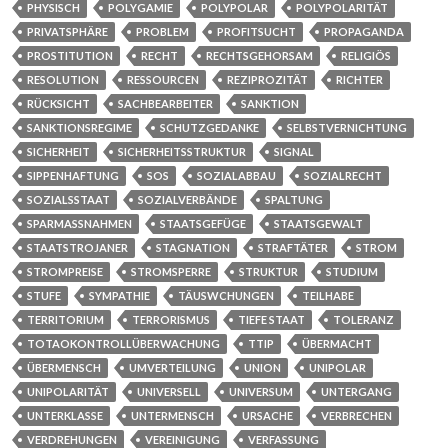
PHYSISCH
POLYGAMIE
POLYPOLAR
POLYPOLARITÄT
PRIVATSPHÄRE
PROBLEM
PROFITSUCHT
PROPAGANDA
PROSTITUTION
RECHT
RECHTSGEHORSAM
RELIGIÖS
RESOLUTION
RESSOURCEN
REZIPROZITÄT
RICHTER
RÜCKSICHT
SACHBEARBEITER
SANKTION
SANKTIONSREGIME
SCHUTZGEDANKE
SELBSTVERNICHTUNG
SICHERHEIT
SICHERHEITSSTRUKTUR
SIGNAL
SIPPENHAFTUNG
SOS
SOZIALABBAU
SOZIALRECHT
SOZIALSSTAAT
SOZIALVERBÄNDE
SPALTUNG
SPARMASSNAHMEN
STAATSGEFÜGE
STAATSGEWALT
STAATSTROJANER
STAGNATION
STRAFTÄTER
STROM
STROMPREISE
STROMSPERRE
STRUKTUR
STUDIUM
STUFE
SYMPATHIE
TÄUSWCHUNGEN
TEILHABE
TERRITORIUM
TERRORISMUS
TIEFE STAAT
TOLERANZ
TOTAOKONTROLLÜBERWACHUNG
TTIP
ÜBERMACHT
ÜBERMENSCH
UMVERTEILUNG
UNION
UNIPOLAR
UNIPOLARITÄT
UNIVERSELL
UNIVERSUM
UNTERGANG
UNTERKLASSE
UNTERMENSCH
URSACHE
VERBRECHEN
VERDREHUNGEN
VEREINIGUNG
VERFASSUNG