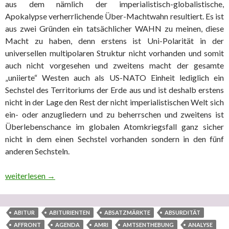
aus dem nämlich der imperialistisch-globalistische,
Apokalypse verherrlichende Über-Machtwahn resultiert. Es ist
aus zwei Gründen ein tatsächlicher WAHN zu meinen, diese
Macht zu haben, denn erstens ist Uni-Polarität in der
universellen multipolaren Struktur nicht vorhanden und somit
auch nicht vorgesehen und zweitens macht der gesamte
„uniierte“ Westen auch als US-NATO Einheit lediglich ein
Sechstel des Territoriums der Erde aus und ist deshalb erstens
nicht in der Lage den Rest der nicht imperialistischen Welt sich
ein- oder anzugliedern und zu beherrschen und zweitens ist
Überlebenschance im globalen Atomkriegsfall ganz sicher
nicht in dem einen Sechstel vorhanden sondern in den fünf
anderen Sechsteln.
Staatsgewalten mit enormen Glaubwürdigkeitsproblemen: 1. Ter
weiterlesen
→
ABITUR
ABITURIENTEN
ABSATZMÄRKTE
ABSURDITÄT
AFFRONT
AGENDA
AMRI
AMTSENTHEBUNG
ANALYSE