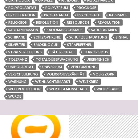
ORTHODOX
ORWELL
PANDORA
PEARL HARBOR
POLYPOLARITÄT
POLYVERSUM
PROGNOSE
PROLIFERATION
PROPAGANDA
PSYCHOPATH
RASSISMUS
RELIOGION
RESOLUTION
RESSOURCEN
REVOLUTION
SADDAM HUSSEIN
SADOMASOCHISMUS
SAUDI-ARABIEN
SCHIKANE
SCHIZOPHRENIE
SCHUTZBEHAUPTUNG
SIGNAL
SILVESTER
SMOKING GUN
STRAFBEFEHEL
STRAFVEREITELUNG
TÄTERSCHAFT
TERRORISMUS
TOLERANZ
TOTALOÜBERWACHUNG
ÜBERMENSCH
UNIPOLARITÄT
UNIVERSUM
VERLEUMDUNG
VERSCHLEIERUNG
VOLKSSOUVERÄNITÄT
VOLKSZORN
WARNUNG
WEIHNACHTSMARKT
WELTKRIEG
WELTREVOLUTION
WERTEGEMEINSCHAFT
WIDERSTAND
WÜRDE