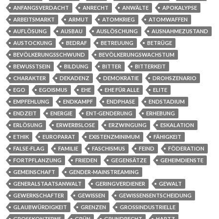
ANFANGSVERDACHT
ANRECHT
ANWÄLTE
APOKALYPSE
ARBEITSMARKT
ARMUT
ATOMKRIEG
ATOMWAFFEN
AUFLÖSUNG
AUSBAU
AUSLÖSCHUNG
AUSNAHMEZUSTAND
AUSTOCKUNG
BEDRAF
BETREUUNG
BETRÜGE
BEVÖLKERUNGSSCHWUND
BEVÖLKERUNGSWACHSTUM
BEWUSSTSEIN
BILDUNG
BITTER
BITTERKEIT
CHARAKTER
DEKADENZ
DEMOKRATIE
DROHSZENARIO
EGO
EGOISMUS
EHE
EHE FÜR ALLE
ELITE
EMPFEHLUNG
ENDKAMPF
ENDPHASE
ENDSTADIUM
ENDZEIT
ENERGIE
ENT-GENDERUNG
ERHEBUNG
ERLÖSUNG
ERWERBSLOSE
ERZWINGUNG
ESKALATION
ETHIK
EUROPARAT
EXISTENZMINIMUM
FÄHIGKEIT
FALSE-FLAG
FAMILIE
FASCHISMUS
FEIND
FÖDERATION
FORTPFLANZUNG
FRIEDEN
GEGENSÄTZE
GEHEIMDIENSTE
GEMEINSCHAFT
GENDER-MAINSTREAMING
GENERALSTAATSANWALT
GERINGVERDIENER
GEWALT
GEWERKSCHAFTER
GEWISSEN
GEWISSENSENTSCHEIDUNG
GLAUBWÜRDIGKEIT
GRENZEN
GROSSINDUSTRIELLE
GROSSKONZERNE
GRÜN
GRUNDRECHT
HARTZ