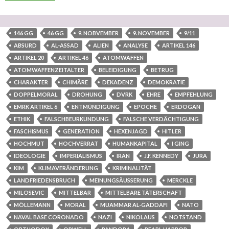
146 GG
46 GG
9. NOBVEMBER
9. NOVEMBER
9/11
ABSURD
AL-ASSAD
ALIEN
ANALYSE
ARTIKEL 146
ARTIKEL 20
ARTIKEL 46
ATOMWAFFEN
ATOMWAFFENZEITALTER
BELEIDIGUNG
BETRUG
CHARAKTER
CHIMÄRE
DEKADENZ
DEMOKRATIE
DOPPELMORAL
DROHUNG
DVRK
EHRE
EMPFEHLUNG
EMRK ARTIKEL 6
ENTMÜNDIGUNG
EPOCHE
ERDOGAN
ETHIK
FALSCHBEURKUNDUNG
FALSCHE VERDÄCHTIGUNG
FASCHISMUS
GENERATION
HEXENJAGD
HITLER
HOCHMUT
HOCHVERRAT
HUMANKAPITAL
I GING
IDEOLOGIE
IMPERIALISMUS
IRAN
J.F. KENNEDY
JURA
KIM
KLIMAVERÄNDERUNG
KRIMINALITÄT
LANDFRIEDENSBRUCH
MEINUNGSÄUSSERUNG
MERCKLE
MILOSEVIC
MITTELBAR
MITTELBARE TÄTERSCHAFT
MÖLLEMANN
MORAL
MUAMMAR AL-GADDAFI
NATO
NAVAL BASE CORONADO
NAZI
NIKOLAUS
NOTSTAND