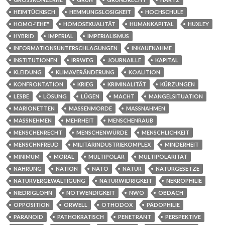
HEIMTÜCKISCH
HEMMUNGSLOSIGKEIT
HOCHSCHULE
HOMO-"EHE"
HOMOSEXUALITÄT
HUMANKAPITAL
HUXLEY
HYBRID
IMPERIAL
IMPERIALISMUS
INFORMATIONSUNTERSCHLAGUNGEN
INKAUFNAHME
INSTITUTIONEN
IRRWEG
JOURNAILLE
KAPITAL
KLEIDUNG
KLIMAVERÄNDERUNG
KOALITION
KONFRONTATION
KRIEG
KRIMINALITÄT
KÜRZUNGEN
LESBE
LÖSUNG
LÜGEN
MACHT
MANGELSITUATION
MARIONETTEN
MASSENMORDE
MASSNAHMEN
MASSNEHMEN
MEHRHEIT
MENSCHENRAUB
MENSCHENRECHT
MENSCHENWÜRDE
MENSCHLICHKEIT
MENSCHNFREUD
MILITÄRINDUSTRIEKOMPLEX
MINDERHEIT
MINIMUM
MORAL
MULTIPOLAR
MULTIPOLARITÄT
NAHRUNG
NATION
NATO
NATUR
NATURGESETZE
NATURVERGEWALTIGUNG
NATURWIDRIGKEIT
NEKROPHILIE
NIEDRIGLOHN
NOTWENDIGKEIT
NWO
OBDACH
OPPOSITION
ORWELL
OTHODOX
PÄDOPHILIE
PARANOID
PATHOKRATISCH
PENETRANT
PERSPEKTIVE