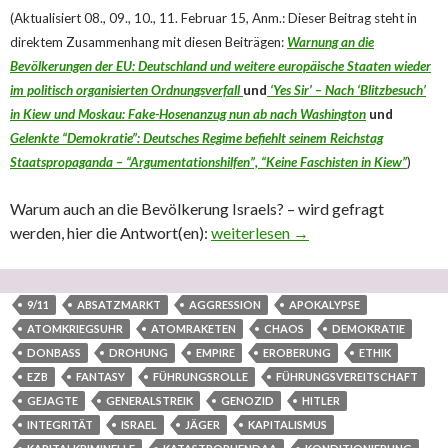
(Aktualisiert 08., 09., 10., 11. Februar 15, Anm.: Dieser Beitrag steht in
direktem Zusammenhang mit diesen Beiträgen:
Warnung an die
Bevölkerungen der EU: Deutschland und weitere europäische Staaten wieder
im politisch organisierten Ordnungsverfall
und
‘Yes Sir’ – Nach ‘Blitzbesuch’
in Kiew und Moskau: Fake-Hosenanzug nun ab nach Washington
und
Gelenkte “Demokratie”: Deutsches Regime befiehlt seinem Reichstag
Staatspropaganda – “Argumentationshilfen”, “Keine Faschisten in Kiew”
)
Warum auch an die Bevölkerung Israels? – wird gefragt
werden, hier die Antwort(en):
Vorbereitung krimineller Kriege be
weiterlesen
→
9/11
ABSATZMARKT
AGGRESSION
APOKALYPSE
ATOMKRIEGSUHR
ATOMRAKETEN
CHAOS
DEMOKRATIE
DONBASS
DROHUNG
EMPIRE
EROBERUNG
ETHIK
EZB
FANTASY
FÜHRUNGSROLLE
FÜHRUNGSVEREITSCHAFT
GEJAGTE
GENERALSTREIK
GENOZID
HITLER
INTEGRITÄT
ISRAEL
JÄGER
KAPITALISMUS