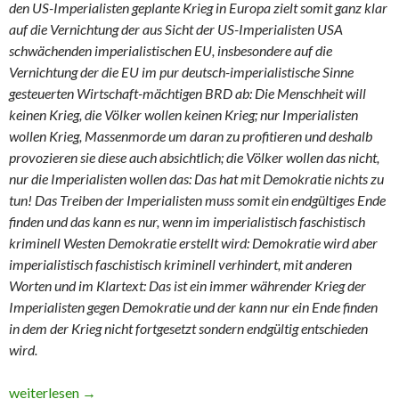
den US-Imperialisten geplante Krieg in Europa zielt somit ganz klar
auf die Vernichtung der aus Sicht der US-Imperialisten USA
schwächenden imperialistischen EU, insbesondere auf die
Vernichtung der die EU im pur deutsch-imperialistische Sinne
gesteuerten Wirtschaft-mächtigen BRD ab: Die Menschheit will
keinen Krieg, die Völker wollen keinen Krieg; nur Imperialisten
wollen Krieg, Massenmorde um daran zu profitieren und deshalb
provozieren sie diese auch absichtlich; die Völker wollen das nicht,
nur die Imperialisten wollen das: Das hat mit Demokratie nichts zu
tun! Das Treiben der Imperialisten muss somit ein endgültiges Ende
finden und das kann es nur, wenn im imperialistisch faschistisch
kriminell Westen Demokratie erstellt wird: Demokratie wird aber
imperialistisch faschistisch kriminell verhindert, mit anderen
Worten und im Klartext: Das ist ein immer währender Krieg der
Imperialisten gegen Demokratie und der kann nur ein Ende finden
in dem der Krieg nicht fortgesetzt sondern endgültig entschieden
wird.
Teil 10 “In ‘eigener’ Sache” (neunter ausgelagerter Teilbereic
weiterlesen
→