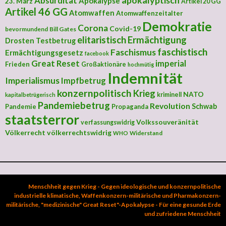
apokalyptisch
Absurdität
Apokalypse
23. März
Artikel 20 GG
Artikel 46 GG
Atomwaffen
Atomwaffenzeitalter
Demokratie
Corona
Covid-19
bevormundend
Bill Gates
elitaristisch
Ermächtigung
Drosten Testbetrug
faschistisch
Faschismus
Ermächtigungsgesetz
facebook
Great Reset
imperial
Frieden
Großaktionäre
hochmütig
Indemnität
Imperialismus
Impfbetrug
konzernpolitisch
Krieg
NATO
kriminell
kapitalbetrügerisch
Pandemiebetrug
Revolution
Schwab
Pandemie
Propaganda
staatsterror
Volkssouveränität
verfassungswidrig
Völkerrecht
völkerrechtswidrig
Widerstand
WHO
Menschheit gegen Krieg - Gegen ideologische und konzernpolitische
industrielle klimatische, Waffenkonzern-militärische und Pharmakonzern-
militärische, "medizinische" Great Reset"-Apokalypse - Für eine gesunde Erde
und zufriedene Menschheit