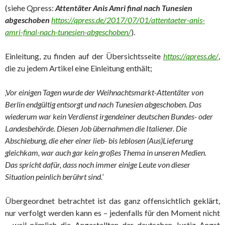
(siehe Qpress:
Attentäter Anis Amri final nach Tunesien
abgeschoben
https://qpress.de/2017/07/01/attentaeter-anis-
amri-final-nach-tunesien-abgeschoben/
).
Einleitung, zu finden auf der Übersichtsseite
https://qpress.de/
,
die zu jedem Artikel eine Einleitung enthält;
‚Vor einigen Tagen wurde der Weihnachtsmarkt-Attentäter von
Berlin endgültig entsorgt und nach Tunesien abgeschoben. Das
wiederum war kein Verdienst irgendeiner deutschen Bundes- oder
Landesbehörde. Diesen Job übernahmen die Italiener. Die
Abschiebung, die eher einer lieb- bis leblosen (Aus)Lieferung
gleichkam, war auch gar kein großes Thema in unseren Medien.
Das spricht dafür, dass noch immer einige Leute von dieser
Situation peinlich berührt sind.‘
Übergeordnet betrachtet ist das ganz offensichtlich geklärt,
nur verfolgt werden kann es – jedenfalls für den Moment nicht
– weil nämlich die Angestellten der deutschen Justiz Angst