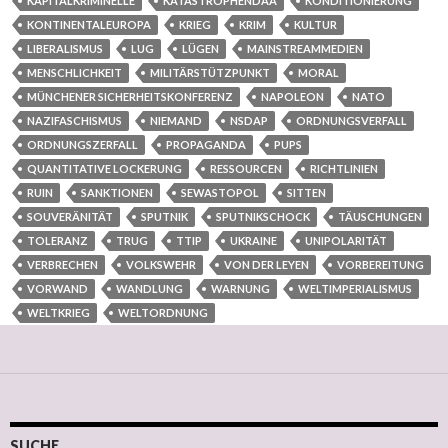
KAPITALKRIMINELLE
KATASTROPHENDAA
KONDITIONIERUNG
KONTINENTALEUROPA
KRIEG
KRIM
KULTUR
LIBERALISMUS
LUG
LÜGEN
MAINSTREAMMEDIEN
MENSCHLICHKEIT
MILITÄRSTÜTZPUNKT
MORAL
MÜNCHENER SICHERHEITSKONFERENZ
NAPOLEON
NATO
NAZIFASCHISMUS
NIEMAND
NSDAP
ORDNUNGSVERFALL
ORDNUNGSZERFALL
PROPAGANDA
PUPS
QUANTITATIVE LOCKERUNG
RESSOURCEN
RICHTLINIEN
RUIN
SANKTIONEN
SEWASTOPOL
SITTEN
SOUVERÄNITÄT
SPUTNIK
SPUTNIKSCHOCK
TÄUSCHUNGEN
TOLERANZ
TRUG
TTIP
UKRAINE
UNIPOLARITÄT
VERBRECHEN
VOLKSWEHR
VON DER LEYEN
VORBEREITUNG
VORWAND
WANDLUNG
WARNUNG
WELTIMPERIALISMUS
WELTKRIEG
WELTORDNUNG
SUCHE