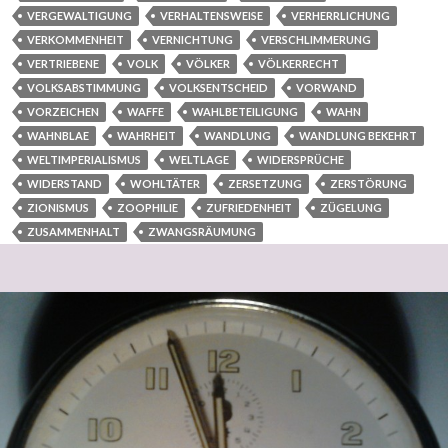
VERGEWALTIGUNG
VERHALTENSWEISE
VERHERRLICHUNG
VERKOMMENHEIT
VERNICHTUNG
VERSCHLIMMERUNG
VERTRIEBENE
VOLK
VÖLKER
VÖLKERRECHT
VOLKSABSTIMMUNG
VOLKSENTSCHEID
VORWAND
VORZEICHEN
WAFFE
WAHLBETEILIGUNG
WAHN
WAHNBLAE
WAHRHEIT
WANDLUNG
WANDLUNG BEKEHRT
WELTIMPERIALISMUS
WELTLAGE
WIDERSPRÜCHE
WIDERSTAND
WOHLTÄTER
ZERSETZUNG
ZERSTÖRUNG
ZIONISMUS
ZOOPHILIE
ZUFRIEDENHEIT
ZÜGELUNG
ZUSAMMENHALT
ZWANGSRÄUMUNG