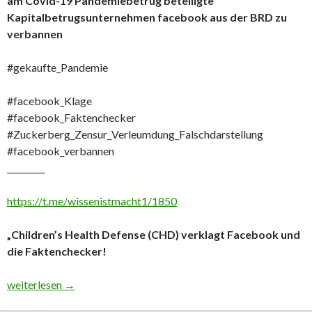
am Covid-19 Pandemiebetrug beteiligte
Kapitalbetrugsunternehmen facebook aus der BRD zu
verbannen
#gekaufte_Pandemie
#facebook_Klage
#facebook_Faktenchecker
#Zuckerberg_Zensur_Verleumdung_Falschdarstellung
#facebook_verbannen
_________
https://t.me/wissenistmacht1/1850
„Children’s Health Defense (CHD) verklagt Facebook und
die Faktenchecker!
Sobald die Verhältnisse in BRD korrigiert wurden ist das am 
weiterlesen
→