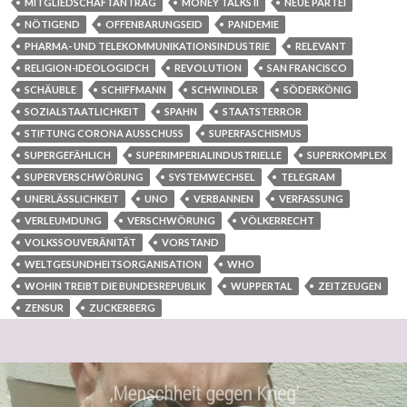
MITGLIEDSCHAFTANTRAG
MONEY TALKS II
NEUE PARTEI
NÖTIGEND
OFFENBARUNGSEID
PANDEMIE
PHARMA- UND TELEKOMMUNIKATIONSINDUSTRIE
RELEVANT
RELIGION-IDEOLOGIDCH
REVOLUTION
SAN FRANCISCO
SCHÄUBLE
SCHIFFMANN
SCHWINDLER
SÖDERKÖNIG
SOZIALSTAATLICHKEIT
SPAHN
STAATSTERROR
STIFTUNG CORONA AUSSCHUSS
SUPERFASCHISMUS
SUPERGEFÄHLICH
SUPERIMPERIALINDUSTRIELLE
SUPERKOMPLEX
SUPERVERSCHWÖRUNG
SYSTEMWECHSEL
TELEGRAM
UNERLÄSSLICHKEIT
UNO
VERBANNEN
VERFASSUNG
VERLEUMDUNG
VERSCHWÖRUNG
VÖLKERRECHT
VOLKSSOUVERÄNITÄT
VORSTAND
WELTGESUNDHEITSORGANISATION
WHO
WOHIN TREIBT DIE BUNDESREPUBLIK
WUPPERTAL
ZEITZEUGEN
ZENSUR
ZUCKERBERG