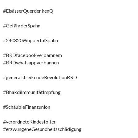
#ElsässerQuerdenkenQ
#GefährderSpahn
#240820WuppertalSpahn
#BRDfacebookverbamnem
#BRDwhatsappverbannen
#generalstreikendeRevolutionBRD
#BhakdiImmunitätImpfung
#SchäubleFinanzunion
#verordneteKindesfolter
#erzwungeneGesundheitsschädigung