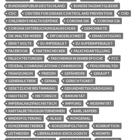
BUNDESREPUBLIK DEUTSCHLAND
BUNDESTAGSMITGLIEDER
CDC
CENTERS FOR DISEASE CONTROL AND PREVENTION
CHD
CHILDREN'S HEALTH DEFENSE
CORONA 106
CORONA 126
CORONA UNTERSUCHUNGSAUSSCHUSS
DEMOKRATIE
DR. WALTER WEBER
ERFORDERLICHKEIT
ERMÄCHTIGUNG
ERNST NOLTE
EU-IMPERIALIST
EU-SUPERIMPERIALIST
FACEBOOK
FAKTENCHECKER
FALSCHDARTELLUNG
FALSCHTESTUNGEN
FASCHISMUS IN SEINER EPOCHE
FCC
FEDERAL COMMUNICATIONS COMMISSION
FEHLVERHALTEN
FINANZUNION
FRIEDEN
GEFÄHRDER
GEKAUFT
GENERALSTREIK
GENIAL
GERECHTIGKEIT
GESETZLICHE BESTIMMUNG
GESUNDHEITSSCHÄDIGUNG
HADITSCH
HISTORISCH
IMMUNITÄT
IMPERIALNAZIFASCHISTISCH
IMPFUNG
INDEMNITÄT
KAPITALBETRUGSUNTERNEHMEN
KARL JASPERS
KINDESFOLTERUNG
KLAGE
KONGENIAL
KONZERNBETREIBER
KONZERNPOLITISCH
KORRUPTION
LEITMEDIEN
LIBERALISMUS-IDEOLOGISCH
MGWFD