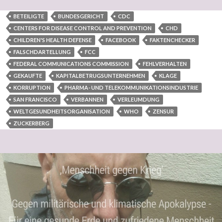
BETEILIGTE
BUNDESGERICHT
CDC
CENTERS FOR DISEASE CONTROL AND PREVENTION
CHD
CHILDREN'S HEALTH DEFENSE
FACEBOOK
FAKTENCHECKER
FALSCHDARTELLUNG
FCC
FEDERAL COMMUNICATIONS COMMISSION
FEHLVERHALTEN
GEKAUFTE
KAPITALBETRUGSUNTERNEHMEN
KLAGE
KORRUPTION
PHARMA- UND TELEKOMMUNIKATIONSINDUSTRIE
SAN FRANCISCO
VERBANNEN
VERLEUMDUNG
WELTGESUNDHEITSORGANISATION
WHO
ZENSUR
ZUCKERBERG