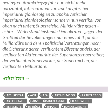
bedingten Atomkriegsgefahr nun nicht mehr
horizontal, international von apokalyptischen
Imperialreligionideolgien zu apokalyptischen
Imperialreligionideologien; sondern nun vertikal von
oben nach unten; Superreiche, Millxiardäre gegen –
echte – Widerstand leistende Demokraten, gegen den
Großteil der Bevölkerungen; nur eines zählt für die
Milliardäre und deren politische Vertretungen noch;
die Sicherung deren verfluchtem Börsenhandels, der
verfluchten Aktienmärkte der Superkonzernbetreiber;
der verfluchten Superzocker, der Superreichen, der
verfluchten Milliardäre.
Konzernpolitisch superkomplexe Superverschwörung sc
weiterlesen
→
ABSURDITÄT
ACU
ÄFA
ARTIKEL 146 GG
ARTIKEL 20 GG
ARTIKEL 46 GG
ÄRZTE FÜR AUFKLÄRUNG
BESCHWERDE
BETEILIGTE
BETRÜGE
BHAKDI
BUNDESGERICHT