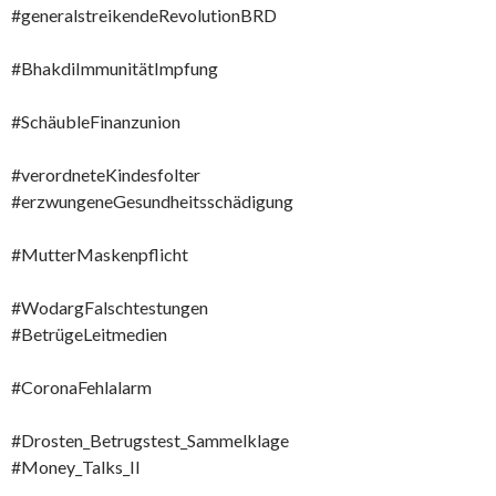
#generalstreikendeRevolutionBRD
#BhakdiImmunitätImpfung
#SchäubleFinanzunion
#verordneteKindesfolter
#erzwungeneGesundheitsschädigung
#MutterMaskenpflicht
#WodargFalschtestungen
#BetrügeLeitmedien
#CoronaFehlalarm
#Drosten_Betrugstest_Sammelklage
#Money_Talks_II