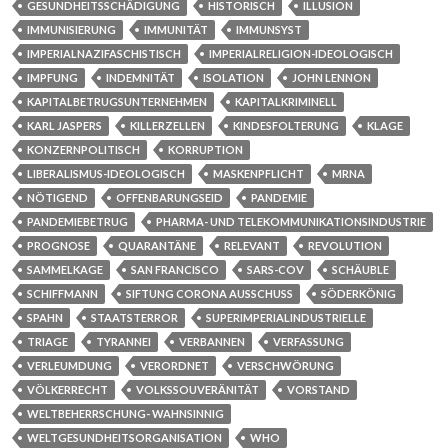
GESUNDHEITSSCHÄDIGUNG
HISTORISCH
ILLUSION
IMMUNISIERUNG
IMMUNITÄT
IMMUNSYST
IMPERIALNAZIFASCHISTISCH
IMPERIALRELIGION-IDEOLOGISCH
IMPFUNG
INDEMNITÄT
ISOLATION
JOHN LENNON
KAPITALBETRUGSUNTERNEHMEN
KAPITALKRIMINELL
KARL JASPERS
KILLERZELLEN
KINDESFOLTERUNG
KLAGE
KONZERNPOLITISCH
KORRUPTION
LIBERALISMUS-IDEOLOGISCH
MASKENPFLICHT
MRNA
NÖTIGEND
OFFENBARUNGSEID
PANDEMIE
PANDEMIEBETRUG
PHARMA- UND TELEKOMMUNIKATIONSINDUSTRIE
PROGNOSE
QUARANTÄNE
RELEVANT
REVOLUTION
SAMMELKAGE
SAN FRANCISCO
SARS-COV
SCHÄUBLE
SCHIFFMANN
SIFTUNG CORONA AUSSCHUSS
SÖDERKÖNIG
SPAHN
STAATSTERROR
SUPERIMPERIALINDUSTRIELLE
TRIAGE
TYRANNEI
VERBANNEN
VERFASSUNG
VERLEUMDUNG
VERORDNET
VERSCHWÖRUNG
VÖLKERRECHT
VOLKSSOUVERÄNITÄT
VORSTAND
WELTBEHERRSCHUNG- WAHNSINNIG
WELTGESUNDHEITSORGANISATION
WHO