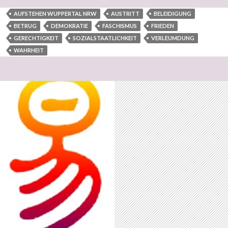
AUFSTEHEN WUPPERTAL NRW
AUSTRITT
BELEIDIGUNG
BETRUG
DEMOKRATIE
FASCHISMUS
FRIEDEN
GERECHTIGKEIT
SOZIALSTAATLICHKEIT
VERLEUMDUNG
WAHRHEIT