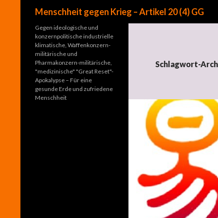
Suchen
Menschheit gegen Krieg – Artikel 20 (4) GG
Gegen ideologische und
konzernpolitische industrielle
klimatische, Waffenkonzern-
militärische und
Pharmakonzern-militärische,
Schlagwort-Archi
"medizinische" "Great Reset"-
Apokalypse – Für eine
gesunde Erde und zufriedene
Menschheit