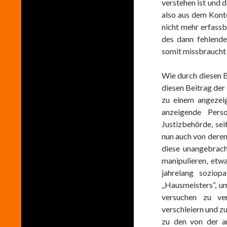
verstehen ist und
also aus dem Kont
nicht mehr erfass
des dann fehlend
somit missbraucht 
Wie durch diesen B
diesen Beitrag der 
zu einem angezei
anzeigende Pers
Justizbehörde, se
nun auch von deren
diese unangebrach
manipulieren, etw
jahrelang soziop
„Hausmeisters“, u
versuchen zu ver
verschleiern und 
zu den von der an