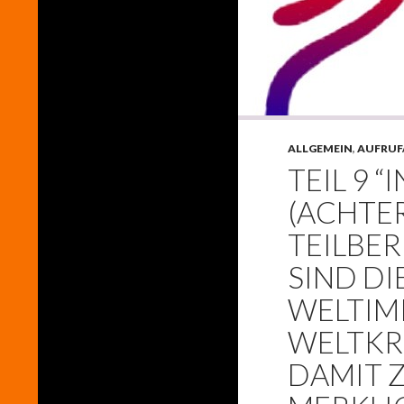
ALLGEMEIN
,
AUFRUF
TEIL 9 “
(ACHTE
TEILBER
SIND DI
WELTIM
WELTKR
DAMIT