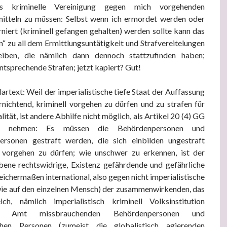
s kriminelle Vereinigung gegen mich vorgehenden
mitteln zu müssen: Selbst wenn ich ermordet werden oder
rniert (kriminell gefangen gehalten) werden sollte kann das
en“ zu all dem Ermittlungsuntätigkeit und Strafvereitelungen
iben, die nämlich dann dennoch stattzufinden haben;
ntsprechende Strafen; jetzt kapiert? Gut!
artext: Weil der imperialistische tiefe Staat der Auffassung
nichtend, kriminell vorgehen zu dürfen und zu strafen für
ität, ist andere Abhilfe nicht möglich, als Artikel 20 (4) GG
u nehmen: Es müssen die Behördenpersonen und
personen gestraft werden, die sich einbilden ungestraft
d vorgehen zu dürfen; wie unschwer zu erkennen, ist der
ene rechtswidrige, Existenz gefährdende und gefährliche
eichermaßen international, also gegen nicht imperialistische
ie auf den einzelnen Mensch) der zusammenwirkenden, das
ch, nämlich imperialistisch kriminell Volksinstitution
en, Amt missbrauchenden Behördenpersonen und
lichen Personen (zumeist die globalistisch agierenden