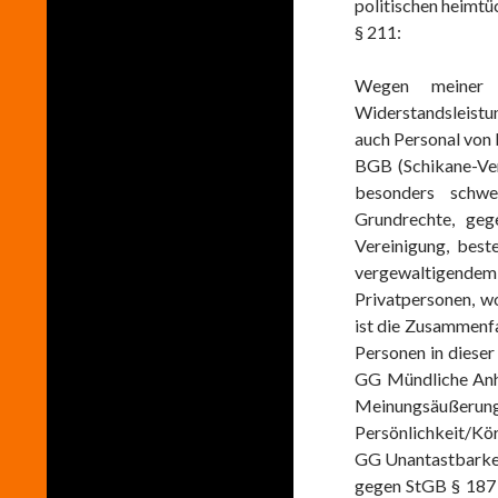
politischen heimt
§ 211:
Wegen meiner
Widerstandsleist
auch Personal von 
BGB (Schikane-Ver
besonders schwe
Grundrechte, geg
Vereinigung, best
vergewaltigende
Privatpersonen, wo
ist die Zusammenf
Personen in dieser
GG Mündliche Anh
Meinungsäuße
Persönlichkeit/Kör
GG Unantastbarkei
gegen StGB § 187