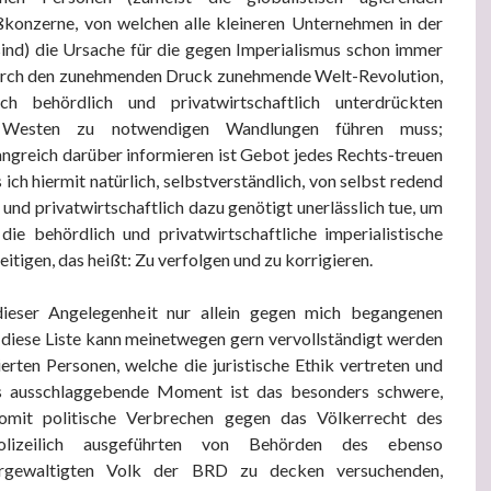
konzerne, von welchen alle kleineren Unternehmen in der
sind) die Ursache für die gegen Imperialismus schon immer
urch den zunehmenden Druck zunehmende Welt-Revolution,
h behördlich und privatwirtschaftlich unterdrückten
en Westen zu notwendigen Wandlungen führen muss;
ngreich darüber informieren ist Gebot jedes Rechts-treuen
ich hiermit natürlich, selbstverständlich, von selbst redend
h und privatwirtschaftlich dazu genötigt unerlässlich tue, um
die behördlich und privatwirtschaftliche imperialistische
eitigen, das heißt: Zu verfolgen und zu korrigieren.
dieser Angelegenheit nur allein gegen mich begangenen
 diese Liste kann meinetwegen gern vervollständigt werden
sierten Personen, welche die juristische Ethik vertreten und
s ausschlaggebende Moment ist das besonders schwere,
 somit politische Verbrechen gegen das Völkerrecht des
polizeilich ausgeführten von Behörden des ebenso
vergewaltigten Volk der BRD zu decken versuchenden,