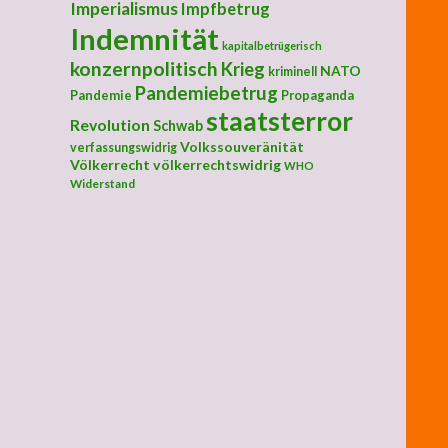
Imperialismus
Impfbetrug
Indemnität
kapitalbetrügerisch
konzernpolitisch
Krieg
NATO
kriminell
Pandemiebetrug
Pandemie
Propaganda
staatsterror
Revolution
Schwab
Volkssouveränität
verfassungswidrig
Völkerrecht
völkerrechtswidrig
WHO
Widerstand