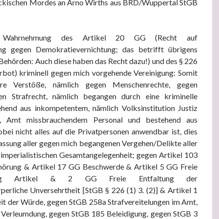
ückischen Mordes an Arno Wirths aus BRD/Wuppertal StGB
 Wahrnehmung des Artikel 20 GG (Recht auf
ung gegen Demokratievernichtung; das betrifft übrigens
Behörden: Auch diese haben das Recht dazu!) und des § 226
bot) kriminell gegen mich vorgehende Vereinigung: Somit
re Verstöße, nämlich gegen Menschenrechte, gegen
en Strafrecht, nämlich begangen durch eine kriminelle
ehend aus inkompetentem, nämlich Volksinstitution Justiz
m, Amt missbrauchendem Personal und bestehend aus
bei nicht alles auf die Privatpersonen anwendbar ist, dies
assung aller gegen mich begangenen Vergehen/Delikte aller
 imperialistischen Gesamtangelegenheit; gegen Artikel 103
örung & Artikel 17 GG Beschwerde & Artikel 5 GG Freie
rung Artikel & 2 GG Freie Entfaltung der
perliche Unversehrtheit [StGB § 226 (1) 3. (2)] & Artikel 1
t der Würde, gegen StGB 258a Strafvereitelungen im Amt,
 Verleumdung, gegen StGB 185 Beleidigung, gegen StGB 3