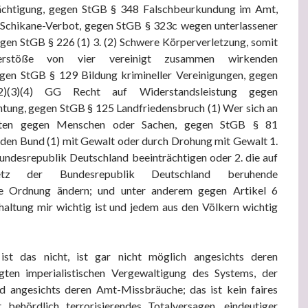
ächtigung, gegen StGB § 348 Falschbeurkundung im Amt,
Schikane-Verbot, gegen StGB § 323c wegen unterlassener
egen StGB § 226 (1) 3. (2) Schwere Körperverletzung, somit
erstöße von vier vereinigt zusammen wirkenden
egen StGB § 129 Bildung krimineller Vereinigungen, gegen
2)(3)(4) GG Recht auf Widerstandsleistung gegen
tung, gegen StGB § 125 Landfriedensbruch (1) Wer sich an
eiten gegen Menschen oder Sachen, gegen StGB § 81
den Bund (1) mit Gewalt oder durch Drohung mit Gewalt 1.
undesrepublik Deutschland beeinträchtigen oder 2. die auf
tz der Bundesrepublik Deutschland beruhende
e Ordnung ändern; und unter anderem gegen Artikel 6
altung mir wichtig ist und jedem aus den Völkern wichtig
 ist das nicht, ist gar nicht möglich angesichts deren
gten imperialistischen Vergewaltigung des Systems, der
d angesichts deren Amt-Missbräuche; das ist kein faires
t behördlich terrorisierendes Totalversagen, eindeutiger