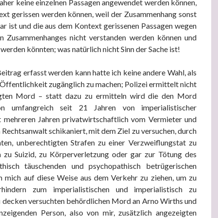
 daher keine einzelnen Passagen angewendet werden können,
ext gerissen werden können, weil der Zusammenhang sonst
bar ist und die aus dem Kontext gerissenen Passagen wegen
en Zusammenhanges nicht verstanden werden können und
werden könnten; was natürlich nicht Sinn der Sache ist!
eitrag erfasst werden kann hatte ich keine andere Wahl, als
Öffentlichkeit zugänglich zu machen; Polizei ermittelt nicht
gten Mord – statt dazu zu ermitteln wird die den Mord
on umfangreich seit 21 Jahren von imperialistischer
it mehreren Jahren privatwirtschaftlich vom Vermieter und
 Rechtsanwalt schikaniert, mit dem Ziel zu versuchen, durch
ten, unberechtigten Strafen zu einer Verzweiflungstat zu
a zu Suizid, zu Körperverletzung oder gar zur Tötung des
athisch täuschenden und psychopathisch betrügerischen
m mich auf diese Weise aus dem Verkehr zu ziehen, um zu
hindern zum imperialistischen und imperialistisch zu
zu decken versuchten behördlichen Mord an Arno Wirths und
zeigenden Person, also von mir, zusätzlich angezeigten