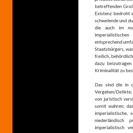
betreffenden Groß
Existenz bedroht 
schwelende und d
die auch im noc
imperialistisch
entsprechend umfa
Staatsbürgers, was 
freilich, behördlic
dazu beizutragen 
Kriminalität zu bes
Das sind die in 
Vergehen/Delikte;
von juristisch ver
somit wahren; da
imperialistische,
niederländisch 
imperialistisch 