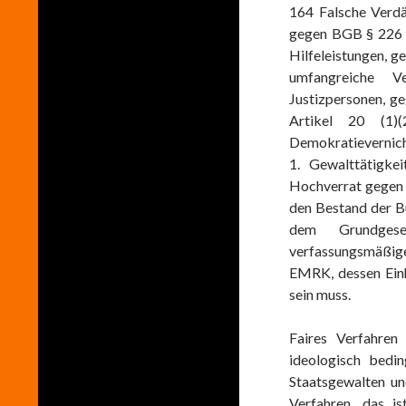
164 Falsche Verd
gegen BGB § 226 
Hilfeleistungen, g
umfangreiche V
Justizpersonen, g
Artikel 20 (1)(
Demokratievernich
1. Gewalttätigk
Hochverrat gegen 
den Bestand der B
dem Grundgese
verfassungsmäßig
EMRK, dessen Einh
sein muss.
Faires Verfahren
ideologisch bedin
Staatsgewalten un
Verfahren, das is