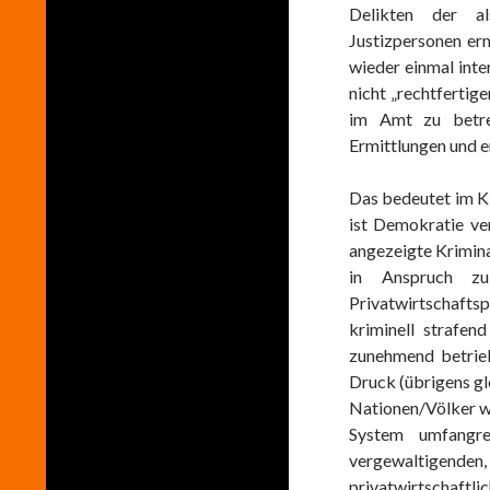
Delikten der al
Justizpersonen er
wieder einmal inte
nicht „rechtfertig
im Amt zu betre
Ermittlungen und e
Das bedeutet im Kl
ist Demokratie ver
angezeigte Kriminal
in Anspruch z
Privatwirtschafts
kriminell strafen
zunehmend betrieb
Druck (übrigens gl
Nationen/Völker w
System umfangrei
vergewaltigend
privatwirtschaft