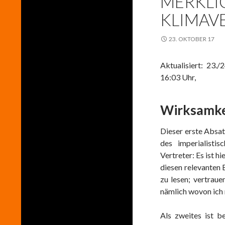
MERKLI
KLIMAV
23. OKTOBER 17
Aktualisiert: 23.
16:03 Uhr,
Wirksamkei
Dieser erste Absat
des imperialist
Vertreter: Es ist h
diesen relevanten 
zu lesen; vertraue
nämlich wovon ich 
Als zweites ist b