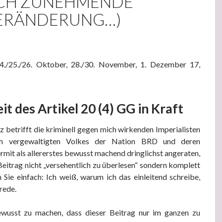
CH ZUNEHMENDE
ERÄNDERUNG…)
/24./25./26. Oktober, 28./30. November, 1. Dezember 17,
t des Artikel 20 (4) GG in Kraft
z betrifft die kriminell gegen mich wirkenden Imperialisten
isch vergewaltigten Volkes der Nation BRD und deren
iermit als allererstes bewusst machend dringlichst angeraten,
Beitrag nicht „versehentlich zu überlesen“ sondern komplett
n Sie einfach: Ich weiß, warum ich das einleitend schreibe,
rede.
ewusst zu machen, dass dieser Beitrag nur im ganzen zu