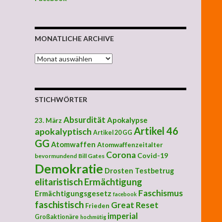
MONATLICHE ARCHIVE
MONATLICHE ARCHIVE
STICHWÖRTER
Absurdität
Apokalypse
23. März
Artikel 46
apokalyptisch
Artikel 20 GG
GG
Atomwaffen
Atomwaffenzeitalter
Corona
Covid-19
bevormundend
Bill Gates
Demokratie
Drosten Testbetrug
elitaristisch
Ermächtigung
Faschismus
Ermächtigungsgesetz
facebook
faschistisch
Great Reset
Frieden
imperial
Großaktionäre
hochmütig