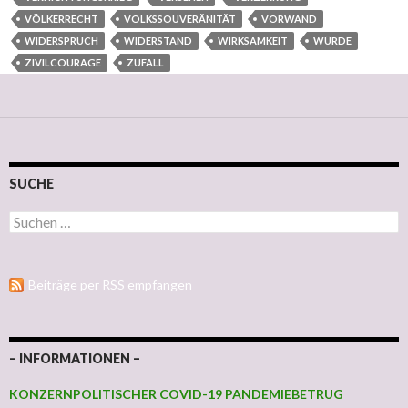
VÖLKERRECHT
VOLKSSOUVERÄNITÄT
VORWAND
WIDERSPRUCH
WIDERSTAND
WIRKSAMKEIT
WÜRDE
ZIVILCOURAGE
ZUFALL
SUCHE
Suchen nach:
Beiträge per RSS empfangen
– INFORMATIONEN –
KONZERNPOLITISCHER COVID-19 PANDEMIEBETRUG