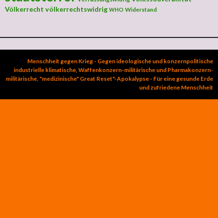
Völkerrecht
völkerrechtswidrig
Widerstand
WHO
Menschheit gegen Krieg - Gegen ideologische und konzernpolitische
industrielle klimatische, Waffenkonzern-militärische und Pharmakonzern-
militärische, "medizinische" Great Reset"-Apokalypse - Für eine gesunde Erde
und zufriedene Menschheit