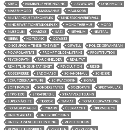
KRIEG
KRIMINELLE VEREINIGUNG
LUDWIG XVI
LYNCHMORD
MASSENMORD
MASSNAHME
MAULKORB
MILITÄRINDUSTRIEKOMPLEX
MINDERSCHWERER FALL
MINDERWERTIGKEITSKOMPLEX
MONOTHEISMUS
MORD
MUSSOLINI
NARZISS
NAZI
NEPHILIM
NEUTRAL
NIBIRU
NÖTIGUNG
ODYSSEE
ONCE UPON A TIME IN THE WEST
ORWELL
POLIZEIGEWAHRSAM
POLYPOLARITÄT
PROMPT GLOBAL STRIKE
PROSTITUTION
PSYCHOPATH
RAUCHMELDER
REALITÄT
REMITTLUNGSUNTÄTIGKEIT
REVOLUTION
RIESEN
ROBESPIERRE
SADOMASO
SCHANDMAUL
SCHEISSE
SCHUTZBEHAUPTUNG
SCHWACHSINN
SIGNAL
SOFT POWER
SONDERSTATUS
SOZIOPATH
SPEKTAKULÄR
STPO 153B
STRAFBEFEHL
STRAFVEREITELUNG
SUPERMÄCHTE
TERROR
TIAMAT
TOTALÜBERWACHUNG
TOTALVERSAGEN
TYRANN
ÜBERMACHT
ÜBERMENSCH
UNIPOLARITÄT
UNTERDRÜCKUNG
UNTERLASSENE HILFELEISTUNG
VERLEUMDUNG
VERNICHTUNGSKRIEG
VERSEHEN
VERZERRUNG