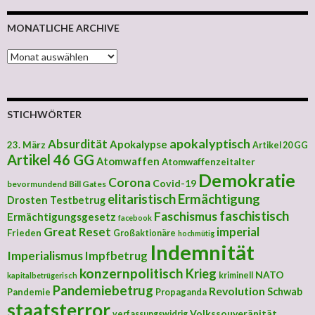
MONATLICHE ARCHIVE
MONATLICHE ARCHIVE
STICHWÖRTER
apokalyptisch
Absurdität
Apokalypse
23. März
Artikel 20 GG
Artikel 46 GG
Atomwaffen
Atomwaffenzeitalter
Demokratie
Corona
Covid-19
bevormundend
Bill Gates
elitaristisch
Ermächtigung
Drosten Testbetrug
faschistisch
Faschismus
Ermächtigungsgesetz
facebook
Great Reset
imperial
Frieden
Großaktionäre
hochmütig
Indemnität
Imperialismus
Impfbetrug
konzernpolitisch
Krieg
NATO
kriminell
kapitalbetrügerisch
Pandemiebetrug
Revolution
Schwab
Pandemie
Propaganda
staatsterror
Volkssouveränität
verfassungswidrig