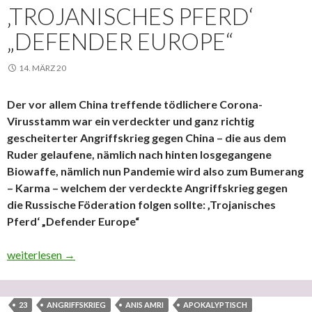
‚TROJANISCHES PFERD‘
„DEFENDER EUROPE“
14. MÄRZ 20
Der vor allem China treffende tödlichere Corona-
Virusstamm war ein verdeckter und ganz richtig
gescheiterter Angriffskrieg gegen China – die aus dem
Ruder gelaufene, nämlich nach hinten losgegangene
Biowaffe, nämlich nun Pandemie wird also zum Bumerang
– Karma – welchem der verdeckte Angriffskrieg gegen
die Russische Föderation folgen sollte: ‚Trojanisches
Pferd‘ „Defender Europe“
Der vor allem China treffende tödlichere Corona-Virusstamm war
weiterlesen
→
23
ANGRIFFSKRIEG
ANIS AMRI
APOKALYPTISCH