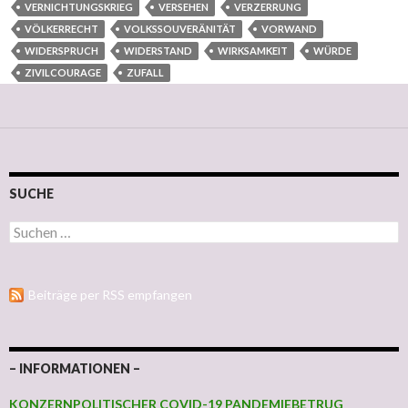
VERNICHTUNGSKRIEG
VERSEHEN
VERZERRUNG
VÖLKERRECHT
VOLKSSOUVERÄNITÄT
VORWAND
WIDERSPRUCH
WIDERSTAND
WIRKSAMKEIT
WÜRDE
ZIVILCOURAGE
ZUFALL
SUCHE
Suchen nach:
Beiträge per RSS empfangen
– INFORMATIONEN –
KONZERNPOLITISCHER COVID-19 PANDEMIEBETRUG