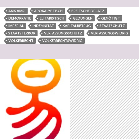
ANIS AMRI
APOKALYPTISCH
BREITSCHEIDPLATZ
DEMOKRATIE
ELITARISTISCH
GEDUNGEN
GENÖTIGT
IMPERIAL
INDEMNITÄT
KAPITALBETRUG
STAATSCHUTZ
STAATSTERROR
VERFASSUNGSSCHUTZ
VERFASSUNGSWIDRIG
VÖLKERRECHT
VÖLKERRECHTSWIDRIG