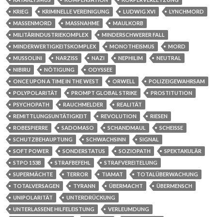
KRIEG
KRIMINELLE VEREINIGUNG
LUDWIG XVI
LYNCHMORD
MASSENMORD
MASSNAHME
MAULKORB
MILITÄRINDUSTRIEKOMPLEX
MINDERSCHWERER FALL
MINDERWERTIGKEITSKOMPLEX
MONOTHEISMUS
MORD
MUSSOLINI
NARZISS
NAZI
NEPHILIM
NEUTRAL
NIBIRU
NÖTIGUNG
ODYSSEE
ONCE UPON A TIME IN THE WEST
ORWELL
POLIZEIGEWAHRSAM
POLYPOLARITÄT
PROMPT GLOBAL STRIKE
PROSTITUTION
PSYCHOPATH
RAUCHMELDER
REALITÄT
REMITTLUNGSUNTÄTIGKEIT
REVOLUTION
RIESEN
ROBESPIERRE
SADOMASO
SCHANDMAUL
SCHEISSE
SCHUTZBEHAUPTUNG
SCHWACHSINN
SIGNAL
SOFT POWER
SONDERSTATUS
SOZIOPATH
SPEKTAKULÄR
STPO 153B
STRAFBEFEHL
STRAFVEREITELUNG
SUPERMÄCHTE
TERROR
TIAMAT
TOTALÜBERWACHUNG
TOTALVERSAGEN
TYRANN
ÜBERMACHT
ÜBERMENSCH
UNIPOLARITÄT
UNTERDRÜCKUNG
UNTERLASSENE HILFELEISTUNG
VERLEUMDUNG