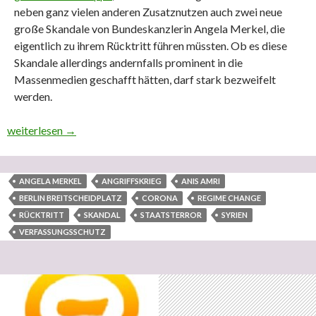
neben ganz vielen anderen Zusatznutzen auch zwei neue
große Skandale von Bundeskanzlerin Angela Merkel, die
eigentlich zu ihrem Rücktritt führen müssten. Ob es diese
Skandale allerdings andernfalls prominent in die
Massenmedien geschafft hätten, darf stark bezweifelt
werden.
Imperialfaschismus pur in der apokalyptisch Indemnität-krimin
weiterlesen
→
ANGELA MERKEL
ANGRIFFSKRIEG
ANIS AMRI
BERLIN BREITSCHEIDPLATZ
CORONA
REGIME CHANGE
RÜCKTRITT
SKANDAL
STAATSTERROR
SYRIEN
VERFASSUNGSSCHUTZ