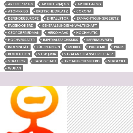
ARTIKEL 146 GG
ARTIKEL 20(4) GG
ARTIKEL 46 GG
ATOMKRIEG
BREITSCHEIDPLATZ
CORONA
DEFENDER EUROPE
EINFALLSTOR
ERMÄCHTIGUNGSGESETZ
FACEBOOK BRD
GENERALBUNDESANWALTSCHAFT
GEORGE FRIEDMAN
HEIKO MAAS
HOCHMÜTIG
HOCHVERRÄTER
IMPERIALFASCHISMUS
IMPERIALWESEN
INDEMNITÄT
LÜGEN-UNION
MERKEL
PANDEMIE
PANIK
REVOLUTION
STGB § 83A
STRAFANZEIGENSCHRIFTSATZ
STRATFOR
TAGESSCHAU
TROJANISCHES PFERD
VERDECKT
WUHAN