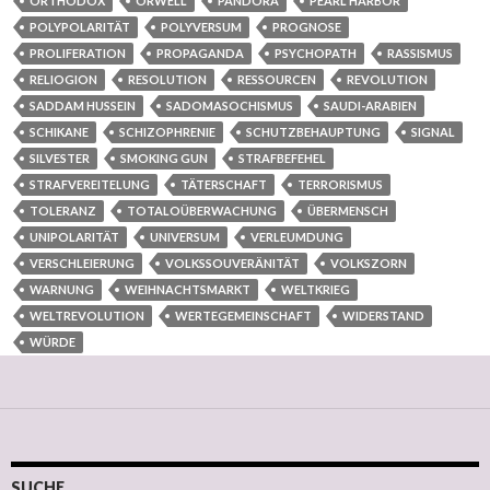
ORTHODOX
ORWELL
PANDORA
PEARL HARBOR
POLYPOLARITÄT
POLYVERSUM
PROGNOSE
PROLIFERATION
PROPAGANDA
PSYCHOPATH
RASSISMUS
RELIOGION
RESOLUTION
RESSOURCEN
REVOLUTION
SADDAM HUSSEIN
SADOMASOCHISMUS
SAUDI-ARABIEN
SCHIKANE
SCHIZOPHRENIE
SCHUTZBEHAUPTUNG
SIGNAL
SILVESTER
SMOKING GUN
STRAFBEFEHEL
STRAFVEREITELUNG
TÄTERSCHAFT
TERRORISMUS
TOLERANZ
TOTALOÜBERWACHUNG
ÜBERMENSCH
UNIPOLARITÄT
UNIVERSUM
VERLEUMDUNG
VERSCHLEIERUNG
VOLKSSOUVERÄNITÄT
VOLKSZORN
WARNUNG
WEIHNACHTSMARKT
WELTKRIEG
WELTREVOLUTION
WERTEGEMEINSCHAFT
WIDERSTAND
WÜRDE
SUCHE