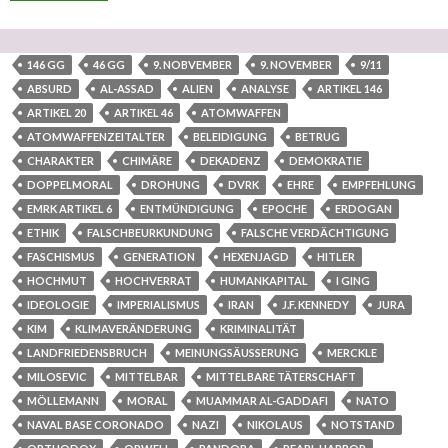
146 GG
46 GG
9. NOBVEMBER
9. NOVEMBER
9/11
ABSURD
AL-ASSAD
ALIEN
ANALYSE
ARTIKEL 146
ARTIKEL 20
ARTIKEL 46
ATOMWAFFEN
ATOMWAFFENZEITALTER
BELEIDIGUNG
BETRUG
CHARAKTER
CHIMÄRE
DEKADENZ
DEMOKRATIE
DOPPELMORAL
DROHUNG
DVRK
EHRE
EMPFEHLUNG
EMRK ARTIKEL 6
ENTMÜNDIGUNG
EPOCHE
ERDOGAN
ETHIK
FALSCHBEURKUNDUNG
FALSCHE VERDÄCHTIGUNG
FASCHISMUS
GENERATION
HEXENJAGD
HITLER
HOCHMUT
HOCHVERRAT
HUMANKAPITAL
I GING
IDEOLOGIE
IMPERIALISMUS
IRAN
J.F. KENNEDY
JURA
KIM
KLIMAVERÄNDERUNG
KRIMINALITÄT
LANDFRIEDENSBRUCH
MEINUNGSÄUSSERUNG
MERCKLE
MILOSEVIC
MITTELBAR
MITTELBARE TÄTERSCHAFT
MÖLLEMANN
MORAL
MUAMMAR AL-GADDAFI
NATO
NAVAL BASE CORONADO
NAZI
NIKOLAUS
NOTSTAND