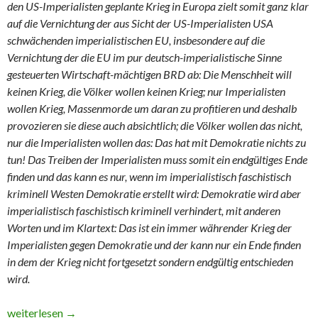
den US-Imperialisten geplante Krieg in Europa zielt somit ganz klar
auf die Vernichtung der aus Sicht der US-Imperialisten USA
schwächenden imperialistischen EU, insbesondere auf die
Vernichtung der die EU im pur deutsch-imperialistische Sinne
gesteuerten Wirtschaft-mächtigen BRD ab: Die Menschheit will
keinen Krieg, die Völker wollen keinen Krieg; nur Imperialisten
wollen Krieg, Massenmorde um daran zu profitieren und deshalb
provozieren sie diese auch absichtlich; die Völker wollen das nicht,
nur die Imperialisten wollen das: Das hat mit Demokratie nichts zu
tun! Das Treiben der Imperialisten muss somit ein endgültiges Ende
finden und das kann es nur, wenn im imperialistisch faschistisch
kriminell Westen Demokratie erstellt wird: Demokratie wird aber
imperialistisch faschistisch kriminell verhindert, mit anderen
Worten und im Klartext: Das ist ein immer währender Krieg der
Imperialisten gegen Demokratie und der kann nur ein Ende finden
in dem der Krieg nicht fortgesetzt sondern endgültig entschieden
wird.
Teil 10 “In ‘eigener’ Sache” (neunter ausgelagerter Teilbereic
weiterlesen
→