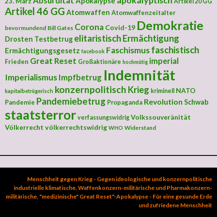
apokalyptisch
Absurdität
Apokalypse
23. März
Artikel 20 GG
Artikel 46 GG
Atomwaffen
Atomwaffenzeitalter
Demokratie
Corona
Covid-19
bevormundend
Bill Gates
elitaristisch
Ermächtigung
Drosten Testbetrug
faschistisch
Faschismus
Ermächtigungsgesetz
facebook
Great Reset
imperial
Frieden
Großaktionäre
hochmütig
Indemnität
Imperialismus
Impfbetrug
konzernpolitisch
Krieg
NATO
kriminell
kapitalbetrügerisch
Pandemiebetrug
Revolution
Schwab
Pandemie
Propaganda
staatsterror
Volkssouveränität
verfassungswidrig
Völkerrecht
völkerrechtswidrig
Widerstand
WHO
Menschheit gegen Krieg - Gegen ideologische und konzernpolitische
industrielle klimatische, Waffenkonzern-militärische und Pharmakonzern-
militärische, "medizinische" Great Reset"-Apokalypse - Für eine gesunde Erde
und zufriedene Menschheit