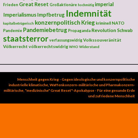
Great Reset
imperial
Frieden
Großaktionäre
hochmütig
Indemnität
Imperialismus
Impfbetrug
konzernpolitisch
Krieg
NATO
kriminell
kapitalbetrügerisch
Pandemiebetrug
Revolution
Schwab
Pandemie
Propaganda
staatsterror
Volkssouveränität
verfassungswidrig
Völkerrecht
völkerrechtswidrig
Widerstand
WHO
Menschheit gegen Krieg - Gegen ideologische und konzernpolitische
industrielle klimatische, Waffenkonzern-militärische und Pharmakonzern-
militärische, "medizinische" Great Reset"-Apokalypse - Für eine gesunde Erde
und zufriedene Menschheit