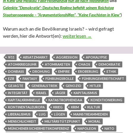
in Kiew und Moskau: Fake-Hosenanzug nun ab nach Washington
und
Gelenkte “Demokratie”: Deutsches Regime befiehlt seinem Reichstag
Staatspropaganda – “Argumentationshilfen”, “Keine Faschisten in Kiew”
)
Warum auch an die Bevölkerung Israels? – wird gefragt
werden, hier die Antwort(en):
Vorbereitung krimineller Kriege be
weiterlesen
→
9/11
ABSATZMARKT
AGGRESSION
APOKALYPSE
ATOMKRIEGSUHR
ATOMRAKETEN
CHAOS
DEMOKRATIE
DONBASS
DROHUNG
EMPIRE
EROBERUNG
ETHIK
EZB
FANTASY
FÜHRUNGSROLLE
FÜHRUNGSVEREITSCHAFT
GEJAGTE
GENERALSTREIK
GENOZID
HITLER
INTEGRITÄT
ISRAEL
JÄGER
KAPITALISMUS
KAPITALKRIMINELLE
KATASTROPHENDAA
KONDITIONIERUNG
KONTINENTALEUROPA
KRIEG
KRIM
KULTUR
LIBERALISMUS
LUG
LÜGEN
MAINSTREAMMEDIEN
MENSCHLICHKEIT
MILITÄRSTÜTZPUNKT
MORAL
MÜNCHENER SICHERHEITSKONFERENZ
NAPOLEON
NATO