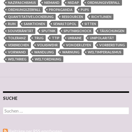
NAZIFASCHISMUS
NIEMAND
NSDAP
ORDNUNGSVERFALL
ORDNUNGSZERFALL
PROPAGANDA
PUPS
QUANTITATIVE LOCKERUNG
RESSOURCEN
RICHTLINIEN
RUIN
SANKTIONEN
SEWASTOPOL
SITTEN
SOUVERÄNITÄT
SPUTNIK
SPUTNIKSCHOCK
TÄUSCHUNGEN
TOLERANZ
TRUG
TTIP
UKRAINE
UNIPOLARITÄT
VERBRECHEN
VOLKSWEHR
VON DER LEYEN
VORBEREITUNG
VORWAND
WANDLUNG
WARNUNG
WELTIMPERIALISMUS
WELTKRIEG
WELTORDNUNG
SUCHE
Suchen nach:
Beiträge per RSS empfangen