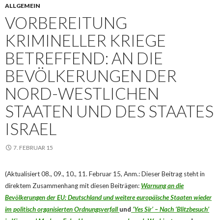
ALLGEMEIN
VORBEREITUNG
KRIMINELLER KRIEGE
BETREFFEND: AN DIE
BEVÖLKERUNGEN DER
NORD-WESTLICHEN
STAATEN UND DES STAATES
ISRAEL
7. FEBRUAR 15
(Aktualisiert 08., 09., 10., 11. Februar 15, Anm.: Dieser Beitrag steht in
direktem Zusammenhang mit diesen Beiträgen:
Warnung an die
Bevölkerungen der EU: Deutschland und weitere europäische Staaten wieder
im politisch organisierten Ordnungsverfall
und
‘Yes Sir’ – Nach ‘Blitzbesuch’