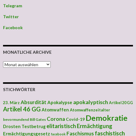
Telegram
Twitter
Facebook
MONATLICHE ARCHIVE
MONATLICHE ARCHIVE
STICHWÖRTER
apokalyptisch
Absurdität
Apokalypse
23. März
Artikel 20 GG
Artikel 46 GG
Atomwaffen
Atomwaffenzeitalter
Demokratie
Corona
Covid-19
bevormundend
Bill Gates
elitaristisch
Ermächtigung
Drosten Testbetrug
faschistisch
Faschismus
Ermächtigungsgesetz
facebook