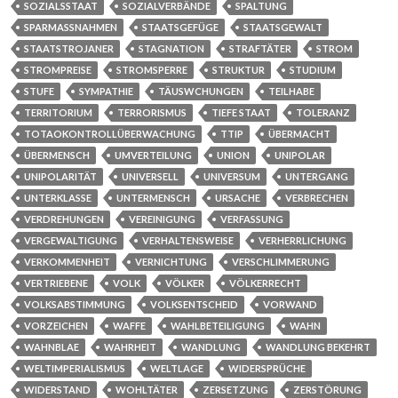
SOZIALSSTAAT
SOZIALVERBÄNDE
SPALTUNG
SPARMASSNAHMEN
STAATSGEFÜGE
STAATSGEWALT
STAATSTROJANER
STAGNATION
STRAFTÄTER
STROM
STROMPREISE
STROMSPERRE
STRUKTUR
STUDIUM
STUFE
SYMPATHIE
TÄUSWCHUNGEN
TEILHABE
TERRITORIUM
TERRORISMUS
TIEFE STAAT
TOLERANZ
TOTAOKONTROLLÜBERWACHUNG
TTIP
ÜBERMACHT
ÜBERMENSCH
UMVERTEILUNG
UNION
UNIPOLAR
UNIPOLARITÄT
UNIVERSELL
UNIVERSUM
UNTERGANG
UNTERKLASSE
UNTERMENSCH
URSACHE
VERBRECHEN
VERDREHUNGEN
VEREINIGUNG
VERFASSUNG
VERGEWALTIGUNG
VERHALTENSWEISE
VERHERRLICHUNG
VERKOMMENHEIT
VERNICHTUNG
VERSCHLIMMERUNG
VERTRIEBENE
VOLK
VÖLKER
VÖLKERRECHT
VOLKSABSTIMMUNG
VOLKSENTSCHEID
VORWAND
VORZEICHEN
WAFFE
WAHLBETEILIGUNG
WAHN
WAHNBLAE
WAHRHEIT
WANDLUNG
WANDLUNG BEKEHRT
WELTIMPERIALISMUS
WELTLAGE
WIDERSPRÜCHE
WIDERSTAND
WOHLTÄTER
ZERSETZUNG
ZERSTÖRUNG