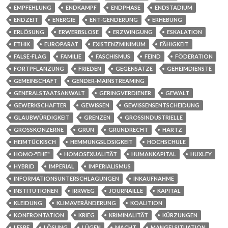
EMPFEHLUNG
ENDKAMPF
ENDPHASE
ENDSTADIUM
ENDZEIT
ENERGIE
ENT-GENDERUNG
ERHEBUNG
ERLÖSUNG
ERWERBSLOSE
ERZWINGUNG
ESKALATION
ETHIK
EUROPARAT
EXISTENZMINIMUM
FÄHIGKEIT
FALSE-FLAG
FAMILIE
FASCHISMUS
FEIND
FÖDERATION
FORTPFLANZUNG
FRIEDEN
GEGENSÄTZE
GEHEIMDIENSTE
GEMEINSCHAFT
GENDER-MAINSTREAMING
GENERALSTAATSANWALT
GERINGVERDIENER
GEWALT
GEWERKSCHAFTER
GEWISSEN
GEWISSENSENTSCHEIDUNG
GLAUBWÜRDIGKEIT
GRENZEN
GROSSINDUSTRIELLE
GROSSKONZERNE
GRÜN
GRUNDRECHT
HARTZ
HEIMTÜCKISCH
HEMMUNGSLOSIGKEIT
HOCHSCHULE
HOMO-"EHE"
HOMOSEXUALITÄT
HUMANKAPITAL
HUXLEY
HYBRID
IMPERIAL
IMPERIALISMUS
INFORMATIONSUNTERSCHLAGUNGEN
INKAUFNAHME
INSTITUTIONEN
IRRWEG
JOURNAILLE
KAPITAL
KLEIDUNG
KLIMAVERÄNDERUNG
KOALITION
KONFRONTATION
KRIEG
KRIMINALITÄT
KÜRZUNGEN
LESBE
LÖSUNG
LÜGEN
MACHT
MANGELSITUATION