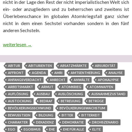
nicht in der Lage den Rest der nicht imperialistischen Welt sich
ein- oder anzugliedern und zu beherrschen und zweitens ist
Überlebenschance im globalen Atomkriegsfall ganz sicher
nicht in dem einen Sechstel vorhanden sondern in den fünf
anderen Sechsteln.
Staatsgewalten mit enormen Glaubwürdigkeitsproblemen: 1. Ter
weiterlesen
→
ABITUR
ABITURIENTEN
ABSATZMÄRKTE
ABSURDITÄT
AFFRONT
AGENDA
AMRI
AMTSENTHEBUNG
ANALYSE
ANFANGSVERDACHT
ANRECHT
ANWÄLTE
APOKALYPSE
ARBEITSMARKT
ARMUT
ATOMKRIEG
ATOMWAFFEN
AUFLÖSUNG
AUSBAU
AUSLÖSCHUNG
AUSNAHMEZUSTAND
AUSTOCKUNG
BEDRAF
BETREUUNG
BETRÜGE
BEVÖLKERUNGSSCHWUND
BEVÖLKERUNGSWACHSTUM
BEWUSSTSEIN
BILDUNG
BITTER
BITTERKEIT
CHARAKTER
DEKADENZ
DEMOKRATIE
DROHSZENARIO
EGO
EGOISMUS
EHE
EHE FÜR ALLE
ELITE