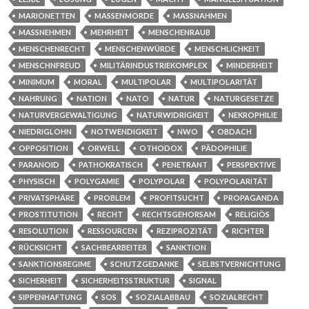
MARIONETTEN
MASSENMORDE
MASSNAHMEN
MASSNEHMEN
MEHRHEIT
MENSCHENRAUB
MENSCHENRECHT
MENSCHENWÜRDE
MENSCHLICHKEIT
MENSCHNFREUD
MILITÄRINDUSTRIEKOMPLEX
MINDERHEIT
MINIMUM
MORAL
MULTIPOLAR
MULTIPOLARITÄT
NAHRUNG
NATION
NATO
NATUR
NATURGESETZE
NATURVERGEWALTIGUNG
NATURWIDRIGKEIT
NEKROPHILIE
NIEDRIGLOHN
NOTWENDIGKEIT
NWO
OBDACH
OPPOSITION
ORWELL
OTHODOX
PÄDOPHILIE
PARANOID
PATHOKRATISCH
PENETRANT
PERSPEKTIVE
PHYSISCH
POLYGAMIE
POLYPOLAR
POLYPOLARITÄT
PRIVATSPHÄRE
PROBLEM
PROFITSUCHT
PROPAGANDA
PROSTITUTION
RECHT
RECHTSGEHORSAM
RELIGIÖS
RESOLUTION
RESSOURCEN
REZIPROZITÄT
RICHTER
RÜCKSICHT
SACHBEARBEITER
SANKTION
SANKTIONSREGIME
SCHUTZGEDANKE
SELBSTVERNICHTUNG
SICHERHEIT
SICHERHEITSSTRUKTUR
SIGNAL
SIPPENHAFTUNG
SOS
SOZIALABBAU
SOZIALRECHT