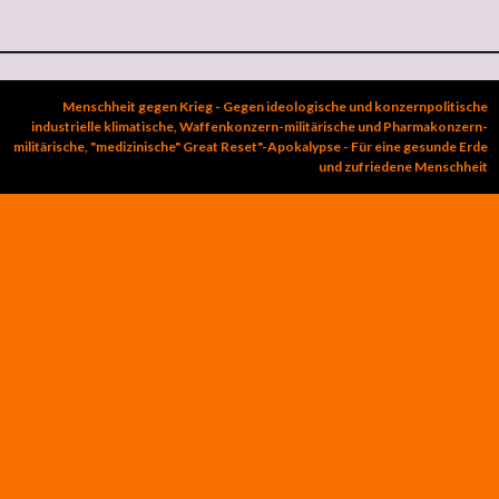
Menschheit gegen Krieg - Gegen ideologische und konzernpolitische
industrielle klimatische, Waffenkonzern-militärische und Pharmakonzern-
militärische, "medizinische" Great Reset"-Apokalypse - Für eine gesunde Erde
und zufriedene Menschheit