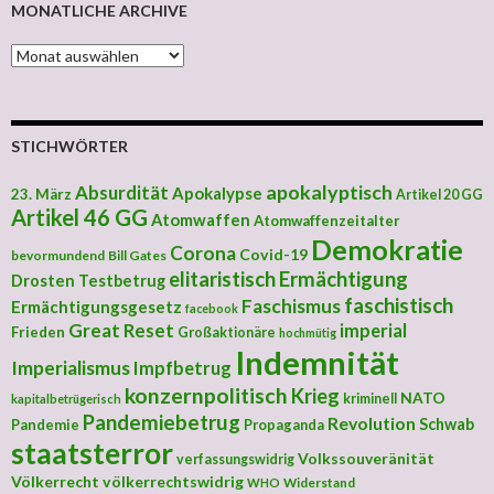
MONATLICHE ARCHIVE
MONATLICHE ARCHIVE
STICHWÖRTER
apokalyptisch
Absurdität
Apokalypse
23. März
Artikel 20 GG
Artikel 46 GG
Atomwaffen
Atomwaffenzeitalter
Demokratie
Corona
Covid-19
bevormundend
Bill Gates
elitaristisch
Ermächtigung
Drosten Testbetrug
faschistisch
Faschismus
Ermächtigungsgesetz
facebook
Great Reset
imperial
Frieden
Großaktionäre
hochmütig
Indemnität
Imperialismus
Impfbetrug
konzernpolitisch
Krieg
NATO
kriminell
kapitalbetrügerisch
Pandemiebetrug
Revolution
Schwab
Pandemie
Propaganda
staatsterror
Volkssouveränität
verfassungswidrig
Völkerrecht
völkerrechtswidrig
Widerstand
WHO