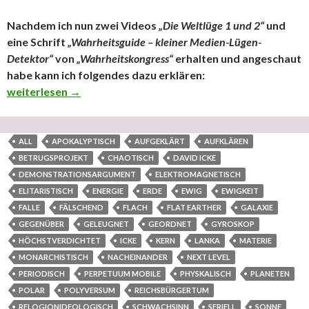
Nachdem ich nun zwei Videos
„Die Weltlüge 1 und 2“
und
eine Schrift
„Wahrheitsguide – kleiner Medien-Lügen-
Detektor“
von
„Wahrheitskongress“
erhalten und angeschaut
habe kann ich folgendes dazu erklären:
Über „Wahrheitskongress“, beworben von „Next Level“, womi
weiterlesen
→
ALL
APOKALYPTISCH
AUFGEKLÄRT
AUFKLÄREN
BETRUGSPROJEKT
CHAOTISCH
DAVID ICKE
DEMONSTRATIONSARGUMENT
ELEKTROMAGNETISCH
ELITARISTISCH
ENERGIE
ERDE
EWIG
EWIGKEIT
FALLE
FÄLSCHEND
FLACH
FLAT EARTHER
GALAXIE
GEGENÜBER
GELEUGNET
GEORDNET
GYROSKOP
HÖCHSTVERDICHTET
ICKE
KERN
LANKA
MATERIE
MONARCHISTISCH
NACHEINANDER
NEXT LEVEL
PERIODISCH
PERPETUUM MOBILE
PHYSKALISCH
PLANETEN
POLAR
POLYVERSUM
REICHSBÜRGERTUM
RELOGIONIDEOLOGISCH
SCHWACHSINN
SERIELL
SONNE