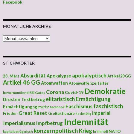
Facebook
MONATLICHE ARCHIVE
MONATLICHE ARCHIVE
STICHWÖRTER
apokalyptisch
Absurdität
Apokalypse
23. März
Artikel 20 GG
Artikel 46 GG
Atomwaffen
Atomwaffenzeitalter
Demokratie
Corona
Covid-19
bevormundend
Bill Gates
elitaristisch
Ermächtigung
Drosten Testbetrug
faschistisch
Faschismus
Ermächtigungsgesetz
facebook
Great Reset
imperial
Frieden
Großaktionäre
hochmütig
Indemnität
Imperialismus
Impfbetrug
konzernpolitisch
Krieg
NATO
kriminell
kapitalbetrügerisch