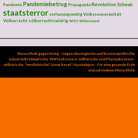
Pandemiebetrug
Revolution
Schwab
Pandemie
Propaganda
staatsterror
Volkssouveränität
verfassungswidrig
Völkerrecht
völkerrechtswidrig
Widerstand
WHO
Menschheit gegen Krieg - Gegen ideologische und konzernpolitische
industrielle klimatische, Waffenkonzern-militärische und Pharmakonzern-
militärische, "medizinische" Great Reset"-Apokalypse - Für eine gesunde Erde
und zufriedene Menschheit