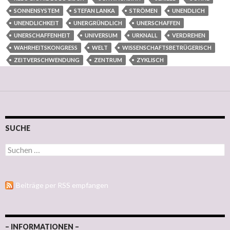
SONNENSYSTEM
STEFAN LANKA
STRÖMEN
UNENDLICH
UNENDLICHKEIT
UNERGRÜNDLICH
UNERSCHAFFEN
UNERSCHAFFENHEIT
UNIVERSUM
URKNALL
VERDREHEN
WAHRHEITSKONGRESS
WELT
WISSENSCHAFTSBETRÜGERISCH
ZEITVERSCHWENDUNG
ZENTRUM
ZYKLISCH
SUCHE
Suchen nach:
Beiträge per RSS empfangen
– INFORMATIONEN –