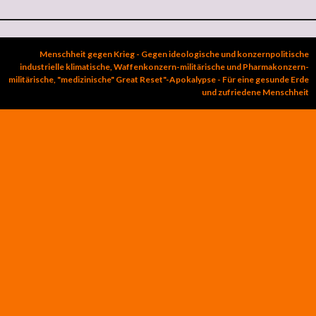
Menschheit gegen Krieg - Gegen ideologische und konzernpolitische
industrielle klimatische, Waffenkonzern-militärische und Pharmakonzern-
militärische, "medizinische" Great Reset"-Apokalypse - Für eine gesunde Erde
und zufriedene Menschheit