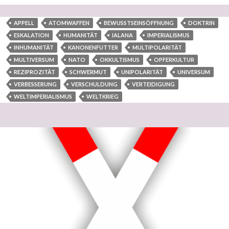
APPELL
ATOMWAFFEN
BEWUSSTSEINSÖFFNUNG
DOKTRIN
ESKALATION
HUMANITÄT
IALANA
IMPERIALISMUS
INHUMANITÄT
KANONENFUTTER
MULTIPOLARITÄT
MULTIVERSUM
NATO
OKKULTISMUS
OPFERKULTUR
REZIPROZITÄT
SCHWERMUT
UNIPOLARITÄT
UNIVERSUM
VERBESSERUNG
VERSCHULDUNG
VERTEIDIGUNG
WELTIMPERIALISMUS
WELTKRIEG