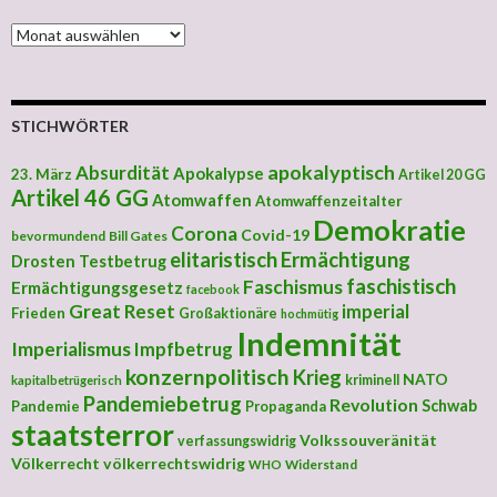
MONATLICHE ARCHIVE
STICHWÖRTER
apokalyptisch
Absurdität
Apokalypse
23. März
Artikel 20 GG
Artikel 46 GG
Atomwaffen
Atomwaffenzeitalter
Demokratie
Corona
Covid-19
bevormundend
Bill Gates
elitaristisch
Ermächtigung
Drosten Testbetrug
faschistisch
Faschismus
Ermächtigungsgesetz
facebook
Great Reset
imperial
Frieden
Großaktionäre
hochmütig
Indemnität
Imperialismus
Impfbetrug
konzernpolitisch
Krieg
NATO
kriminell
kapitalbetrügerisch
Pandemiebetrug
Revolution
Schwab
Pandemie
Propaganda
staatsterror
Volkssouveränität
verfassungswidrig
Völkerrecht
völkerrechtswidrig
Widerstand
WHO