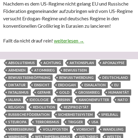
Nachdem es dem US-Regime nicht gelang EU und Russische
Föderation gegeneinander aufzubringen wird vom US-Regime
versucht Erdogan-Regime und deutsches Regime in den
konventionellen Großkrieg in Eurasien zu lancieren!
Fallt da nicht drauf rein!
Achtung, Vorsicht, Warnung, Gefahr: Na
weiterlesen
→
ABSOLUTISMUS
ACHTUNG
AKTIONSPLAN
APOKALYPSE
ARMENIEN
ATOMKRIEG
BEWUSSTSEIN
BEWUSSTSEINSÖFFNUNG
BEWUSSTWERDUNG
DEUTSCHLAND
DIKTATUR
EINSICHT
ERDOGAN
ESKALATION
EU
FATALISMUS
GEFAHR
GOLD
GROSSKRIEG
HUMANITÄT
IALANA
IDEOLOGIE
IRRSINN
KANONENFUTTER
NATO
RELIGION
RESOLUTION
REZIPROZITÄT
RUSSISCHE FÖDERATION
SICHERHEITSSYSTEM
SPIELBALL
STEUROPA
TERRORISMUS
TRIGGER
USA
VERBESSERUNG
VOLLPFOSTEN
VORSICHT
WANDLUNG
WARNUNG
WELTIMPERIALISMUS
WELTKRIEG
WESTEN