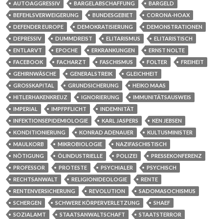
AUTOAGGRESSIV
BARGELABSCHAFFUNG
BARGELD
BEFEHLSVERWEIGERUNG
BUNDESGEBIET
CORONA-HOAX
DEFENDER EUROPE
DEMOKRATISIERUNG
DEMONSTRATIONEN
DEPRESSIV
DUMMDREIST
ELITARISMUS
ELITARISTISCH
ENTLARVT
EPOCHE
ERKRANKUNGEN
ERNST NOLTE
FACEBOOK
FACHARZT
FASCHISMUS
FOLTER
FREIHEIT
GEHIRNWÄSCHE
GENERALSTREIK
GLEICHHEIT
GROSSKAPITAL
GRUNDSICHERUNG
HEIKO MAAS
HITLERHAKENKREUZ
IGNORIERUNG
IMMUNITÄTSAUSWEIS
IMPERIAL
IMPFPFLICHT
INDEMNITÄT
INFEKTIONSEPIDEMIOLOGIE
KARL JASPERS
KEN JEBSEN
KONDITIONIERUNG
KONRAD ADENAUER
KULTUSMINISTER
MAULKORB
MIKROBIOLOGIE
NAZIFASCHISTISCH
NÖTIGUNG
ÖLINDUSTRIELLE
POLIZEI
PRESSEKONFERENZ
PROFESSOR
PROTESTE
PSYCHIALER
PSYCHISCH
RECHTSANWALT
RELIGIONIDEOLOGIE
RENTE
RENTENVERSICHERUNG
REVOLUTION
SADOMASOCHISMUS
SCHERGEN
SCHWERE KÖRPERVERLETZUNG
SHAEF
SOZIALAMT
STAATSANWALTSCHAFT
STAATSTERROR