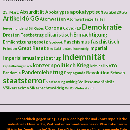
apokalyptisch
Absurdität
Apokalypse
23. März
Artikel 20 GG
Artikel 46 GG
Atomwaffen
Atomwaffenzeitalter
Demokratie
Corona
Covid-19
bevormundend
Bill Gates
elitaristisch
Ermächtigung
Drosten Testbetrug
faschistisch
Faschismus
Ermächtigungsgesetz
facebook
Great Reset
imperial
Frieden
Großaktionäre
hochmütig
Indemnität
Imperialismus
Impfbetrug
konzernpolitisch
Krieg
NATO
kriminell
kapitalbetrügerisch
Pandemiebetrug
Revolution
Schwab
Pandemie
Propaganda
staatsterror
Volkssouveränität
verfassungswidrig
Völkerrecht
völkerrechtswidrig
Widerstand
WHO
Menschheit gegen Krieg - Gegen ideologische und konzernpolitische
industrielle klimatische, Waffenkonzern-militärische und Pharmakonzern-
militärische, "medizinische" Great Reset"-Apokalypse - Für eine gesunde Erde