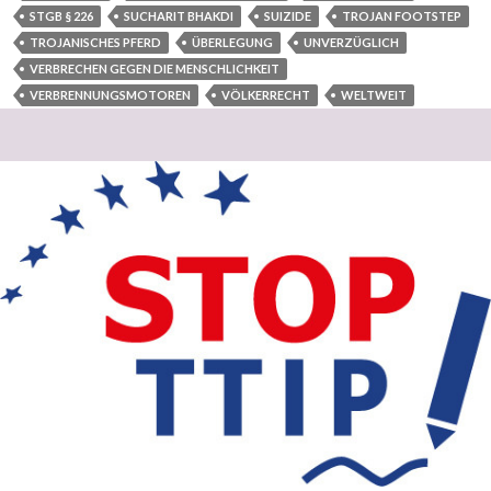
STGB § 226
SUCHARIT BHAKDI
SUIZIDE
TROJAN FOOTSTEP
TROJANISCHES PFERD
ÜBERLEGUNG
UNVERZÜGLICH
VERBRECHEN GEGEN DIE MENSCHLICHKEIT
VERBRENNUNGSMOTOREN
VÖLKERRECHT
WELTWEIT