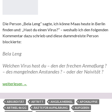
Die Person „Bela Leng“ sagte, ich könne Maas heute in Berlin
finden und: „Hast du einen Virus?“ – weshalb ich den folgenden
Kommentar dazu schrieb und diese dummdreiste Person
blockierte:
Bela Leng
Welchen Virus hast du – den der frechen Anmaßung ?
– des mangelnden Anstandes ? – oder der Naivität ?
Erneut ungerechtfertigte, unangebrachte Sperre von 30 Tagen in Fa
weiterlesen
→
ABSURDITÄT
ABTRITT
ANGELA MERKEL
APOKALYPSE
ARTIKEL 46 GG
ÄRZTE FÜR AUFKLÄRUNG
AUFGEBEN