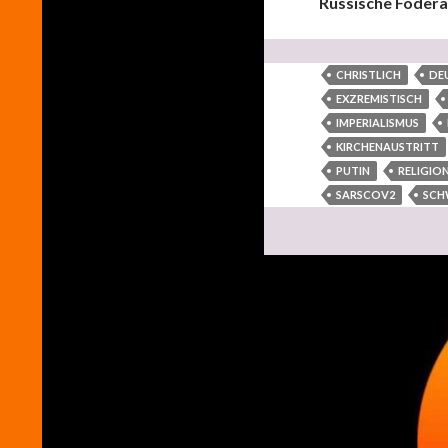
Russische Födera
CHRISTLICH
DE
EXZREMISTISCH
IMPERIALISMUS
KIRCHENAUSTRITT
PUTIN
RELIGIO
SARSCOV2
SCH