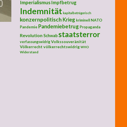
Imperialismus
Impfbetrug
Indemnität
kapitalbetrügerisch
konzernpolitisch
Krieg
NATO
kriminell
Pandemiebetrug
Pandemie
Propaganda
staatsterror
Revolution
Schwab
Volkssouveränität
verfassungswidrig
Völkerrecht
völkerrechtswidrig
WHO
Widerstand