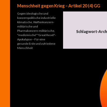
Suchen
Menschheit gegen Krieg – Artikel 20 (4) GG
Gegen ideologische und
konzernpolitische industrielle
klimatische, Waffenkonzern-
militärische und
Pharmakonzern-militärische,
Schlagwort-Arch
"medizinische" "Great Reset"-
Apokalypse – Für eine
gesunde Erde und zufriedene
Menschheit