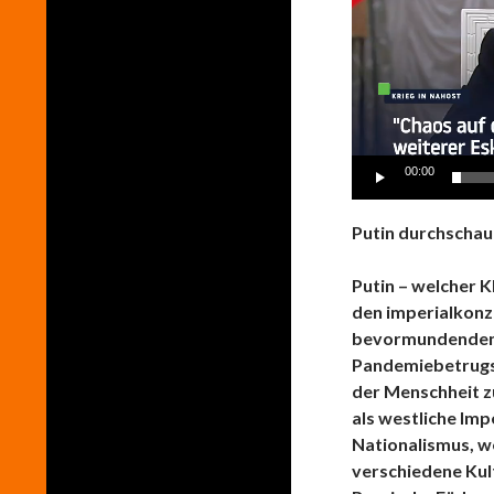
00:00
Putin durchschaut
Putin – welcher 
den imperialkonze
bevormundenden
Pandemiebetrugsk
der Menschheit zu
als westliche Imp
Nationalismus, we
verschiedene Kult