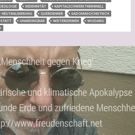
IDEOLOGIE
INDEMNITÄT
KAPITALSCHWERSTKRIMINELL
NEUTRALISIERUNG
QUERDENKER
SADOMASOCHISTISCH
STATT
UNABDINGBAR
WEITERDENKEN
WODARG
D