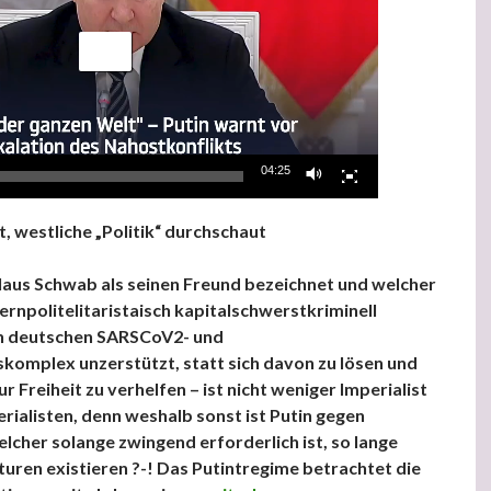
04:25
, westliche „Politik“ durchschaut
Klaus Schwab als seinen Freund bezeichnet und welcher
rnpolitelitaristaisch kapitalschwerstkriminell
 deutschen SARSCoV2- und
omplex unzerstützt, statt sich davon zu lösen und
r Freiheit zu verhelfen – ist nicht weniger Imperialist
erialisten, denn weshalb sonst ist Putin gegen
lcher solange zwingend erforderlich ist, so lange
uren existieren ?-! Das Putintregime betrachtet die