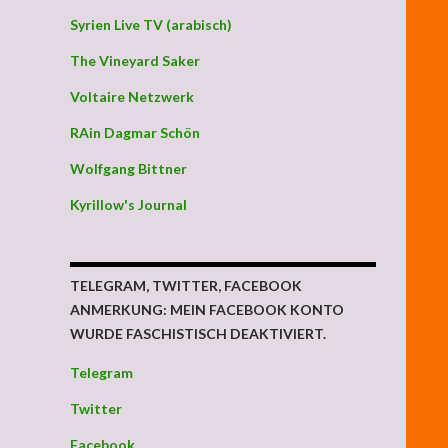
Syrien Live TV (arabisch)
The Vineyard Saker
Voltaire Netzwerk
RAin Dagmar Schön
Wolfgang Bittner
Kyrillow's Journal
itaristisch kapitalschwerstkriminell bevormundenden, immer größ
TELEGRAM, TWITTER, FACEBOOK
ANMERKUNG: MEIN FACEBOOK KONTO
WURDE FASCHISTISCH DEAKTIVIERT.
Telegram
Twitter
Facebook