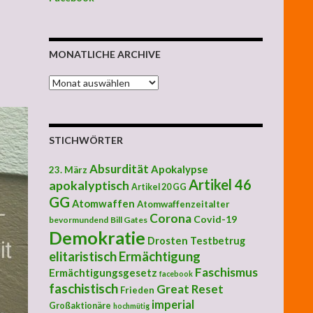
MONATLICHE ARCHIVE
MONATLICHE ARCHIVE
STICHWÖRTER
Absurdität
Apokalypse
23. März
Artikel 46
apokalyptisch
Artikel 20 GG
GG
Atomwaffen
Atomwaffenzeitalter
Corona
Covid-19
bevormundend
Bill Gates
Demokratie
Drosten Testbetrug
elitaristisch
Ermächtigung
Faschismus
Ermächtigungsgesetz
facebook
faschistisch
Great Reset
Frieden
imperial
Großaktionäre
hochmütig