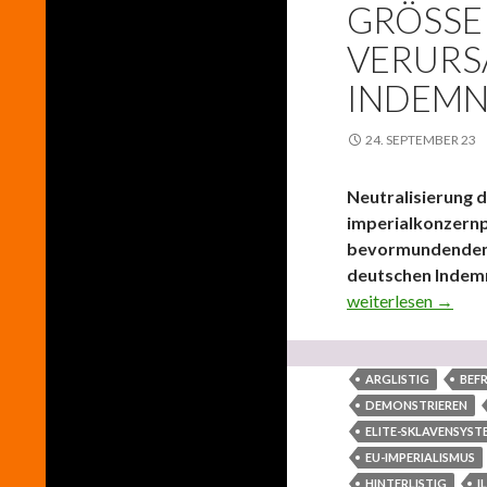
GRÖSSER
ERURSA
NDEMNI
24. SEPTEMBER 23
Neutralisierung 
imperialkonzernpo
bevormundenden,
deutschen Indemn
Neutralisierung de
weiterlesen
→
ARGLISTIG
BEFR
DEMONSTRIEREN
ELITE-SKLAVENSYST
EU-IMPERIALISMUS
HINTERLISTIG
I