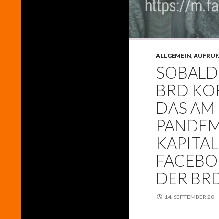
ALLGEMEIN
,
AUFRUF
SOBALD 
BRD KO
DAS AM
PANDEM
KAPITA
FACEBO
DER BR
14. SEPTEMBER 20