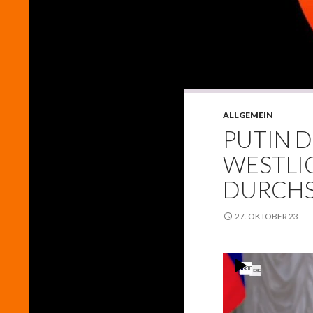
ALLGEMEIN
PUTIN 
WESTLIC
DURCH
27. OKTOBER 23
Video-
Player