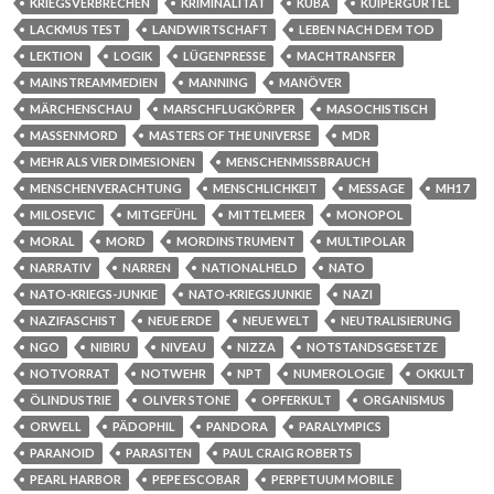
KRIEGSVERBRECHEN
KRIMINALITÄT
KUBA
KUIPERGÜRTEL
LACKMUS TEST
LANDWIRTSCHAFT
LEBEN NACH DEM TOD
LEKTION
LOGIK
LÜGENPRESSE
MACHTRANSFER
MAINSTREAMMEDIEN
MANNING
MANÖVER
MÄRCHENSCHAU
MARSCHFLUGKÖRPER
MASOCHISTISCH
MASSENMORD
MASTERS OF THE UNIVERSE
MDR
MEHR ALS VIER DIMESIONEN
MENSCHENMISSBRAUCH
MENSCHENVERACHTUNG
MENSCHLICHKEIT
MESSAGE
MH17
MILOSEVIC
MITGEFÜHL
MITTELMEER
MONOPOL
MORAL
MORD
MORDINSTRUMENT
MULTIPOLAR
NARRATIV
NARREN
NATIONALHELD
NATO
NATO-KRIEGS-JUNKIE
NATO-KRIEGSJUNKIE
NAZI
NAZIFASCHIST
NEUE ERDE
NEUE WELT
NEUTRALISIERUNG
NGO
NIBIRU
NIVEAU
NIZZA
NOTSTANDSGESETZE
NOTVORRAT
NOTWEHR
NPT
NUMEROLOGIE
OKKULT
ÖLINDUSTRIE
OLIVER STONE
OPFERKULT
ORGANISMUS
ORWELL
PÄDOPHIL
PANDORA
PARALYMPICS
PARANOID
PARASITEN
PAUL CRAIG ROBERTS
PEARL HARBOR
PEPE ESCOBAR
PERPETUUM MOBILE