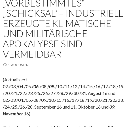
„VORBESTIMMTES“
„SCHICKSAL“ – INDUSTRIELL
ERZEUGTE KLIMATISCHE
UND MILITÄRISCHE
APOKALYPSE SIND
VERMEIDBAR
1. AUGUST 16
(Aktualisiert
02./03./04./05.
/
06
.
/08.
/
09
.
/10./11./12./14./15./16./17./18./19.
/20./21./22./23./25./26./27./28./29./30./31
.
August
16 und
02./03./04./05./08./09./10./15./16./17./18./19./20./21./22./23.
/24./25./26./28. September 16 und 11. Oktober 16 und
09.
November
16)