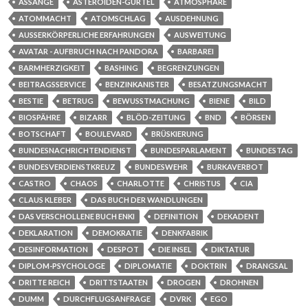
ASSANGE
ASTEROIDEN-GÜRTEL
ATMOSPHÄRE
ATOMMACHT
ATOMSCHLAG
AUSDEHNUNG
AUSSERKÖRPERLICHE ERFAHRUNGEN
AUSWEITUNG
AVATAR - AUFBRUCH NACH PANDORA
BARBAREI
BARMHERZIGKEIT
BASHING
BEGRENZUNGEN
BEITRAGSSERVICE
BENZINKANISTER
BESATZUNGSMACHT
BESTIE
BETRUG
BEWUSSTMACHUNG
BIENE
BILD
BIOSPÄHRE
BIZARR
BLÖD-ZEITUNG
BND
BÖRSEN
BOTSCHAFT
BOULEVARD
BRÜSKIERUNG
BUNDESNACHRICHTENDIENST
BUNDESPARLAMENT
BUNDESTAG
BUNDESVERDIENSTKREUZ
BUNDESWEHR
BURKAVERBOT
CASTRO
CHAOS
CHARLOTTE
CHRISTUS
CIA
CLAUS KLEBER
DAS BUCH DER WANDLUNGEN
DAS VERSCHOLLENE BUCH ENKI
DEFINITION
DEKADENT
DEKLARATION
DEMOKRATIE
DENKFABRIK
DESINFORMATION
DESPOT
DIE INSEL
DIKTATUR
DIPLOM-PSYCHOLOGE
DIPLOMATIE
DOKTRIN
DRANGSAL
DRITTE REICH
DRITTSTAATEN
DROGEN
DROHNEN
DUMM
DURCHFLUGSANFRAGE
DVRK
EGO