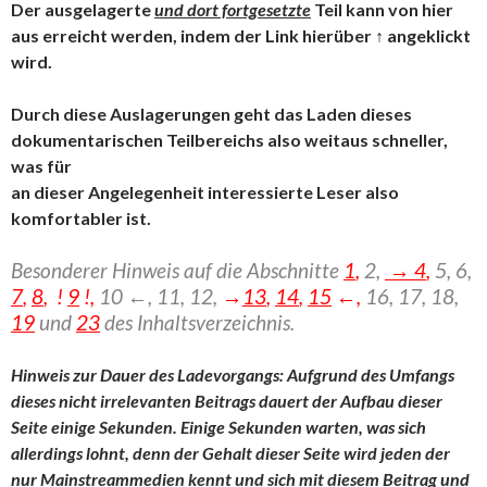
Der ausgelagerte
und dort fortgesetzte
Teil kann von hier
aus erreicht werden, indem der Link hierüber ↑ angeklickt
wird.
Durch diese Auslagerungen geht das Laden dieses
dokumentarischen Teilbereichs also weitaus schneller,
was für
an dieser Angelegenheit interessierte Leser also
komfortabler ist.
Besonderer Hinweis auf die Abschnitte
1
,
2,
→ 4
,
5, 6,
7
,
8
, !
9
!,
10 ←, 11, 12,
→
13
,
14
,
15
←,
16,
17, 18,
19
und
23
des Inhaltsverzeichnis.
Hinweis zur Dauer des Ladevorgangs: Aufgrund des Umfangs
dieses nicht irrelevanten Beitrags dauert der Aufbau dieser
Seite einige Sekunden. Einige Sekunden warten, was sich
allerdings lohnt, denn der Gehalt dieser Seite wird jeden der
nur Mainstreammedien kennt und sich mit diesem Beitrag und