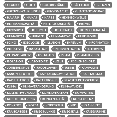
GLADIO
GOLD
GOLDBESTÄNDE
GÖTTLICH
GRENZEN
GRENZENWAHRUNGEN
GROSSMACHT
GUANTANOMO BAY
H.A.A.R.P.
HAMAS
HARTZ
HEMMSCHWELLE
HETEROSEXUALITÄT
HETEROSEXUELITÄT
HIMMEL
HIROSHIMA
HOCHMUT
HOLOCAUST
HOMOSEXUALITÄT
HUMANITÄR
HUNGER
HUNMANITÄT
HURENSOHN
I GING
IDEOLOGIE
ILLUSION
IMPERIUM
INFORMATION
INITIATIVE
INQUISITION
INTERVENTIONEN
INTERVIEW
INTRANSPARENZ
IRRENHAUS
ISLAM
ISLAMISIERUNG
ISOLATION
JASON DITZ
JESUS
JOCHEN SCHOLZ
JOURNALISMUS
JUGOSLAWIEN
JUNKIE
KAMPAGNE
KANONENFUTTER
KAPITALAKKUMULATION
KAPITALISMUS
KAPITULATION
KATASTROPHE
KLASSENUNTERSCHIEDE
KLIMA
KLIMAVERÄNDERUNG
KLIMAWANDEL
KOLLEKTIVSCHULD
KOMMUNIKATION
KOMPATIBEL
KONDITIONIERUNG
KONGENIALITÄT
KONSEQUENZ
KONZEPT
KOREA
KORREKTUR
KPD
KRANKHEIT
KRÄNKUNGEN
KRIEGS-JUNKIE
KRIEGSFALL
KRIEGSJUNKIE