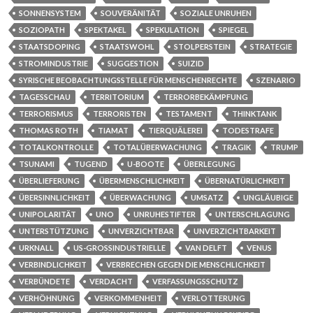
SONNENSYSTEM
SOUVERÄNITÄT
SOZIALE UNRUHEN
SOZIOPATH
SPEKTAKEL
SPEKULATION
SPIEGEL
STAATSDOPING
STAATSWOHL
STOLPERSTEIN
STRATEGIE
STROMINDUSTRIE
SUGGESTION
SUIZID
SYRISCHE BEOBACHTUNGSSTELLE FÜR MENSCHENRECHTE
SZENARIO
TAGESSCHAU
TERRITORIUM
TERRORBEKÄMPFUNG
TERRORISMUS
TERRORISTEN
TESTAMENT
THINKTANK
THOMAS ROTH
TIAMAT
TIERQUÄLEREI
TODESTRAFE
TOTALKONTROLLE
TOTALÜBERWACHUNG
TRAGIK
TRUMP
TSUNAMI
TUGEND
U-BOOTE
ÜBERLEGUNG
ÜBERLIEFERUNG
ÜBERMENSCHLICHKEIT
ÜBERNATÜRLICHKEIT
ÜBERSINNLICHKEIT
ÜBERWACHUNG
UMSATZ
UNGLÄUBIGE
UNIPOLARITÄT
UNO
UNRUHESTIFTER
UNTERSCHLAGUNG
UNTERSTÜTZUNG
UNVERZICHTBAR
UNVERZICHTBARKEIT
URKNALL
US-GROSSINDUSTRIELLE
VAN DELFT
VENUS
VERBINDLICHKEIT
VERBRECHEN GEGEN DIE MENSCHLICHKEIT
VERBÜNDETE
VERDACHT
VERFASSUNGSSCHUTZ
VERHÖHNUNG
VERKOMMENHEIT
VERLOTTERUNG