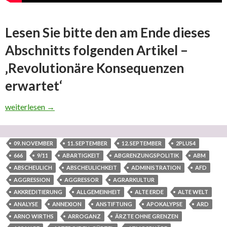
Lesen Sie bitte den am Ende dieses
Abschnitts folgenden Artikel –
‚Revolutionäre Konsequenzen
erwartet‘
Was sind die Gründe für weltimperialistische Weltkriegssucht u
weiterlesen
→
09. NOVEMBER
11. SEPTEMBER
12. SEPTEMBER
2PLUS4
666
9/11
ABARTIGKEIT
ABGRENZUNGSPOLITIK
ABM
ABSCHEULICH
ABSCHEULICHKEIT
ADMINISTRATION
AFD
AGGRESSION
AGGRESSOR
AGRARKULTUR
AKKREDITIERUNG
ALLGEMEINHEIT
ALTE ERDE
ALTE WELT
ANALYSE
ANNEXION
ANSTIFTUNG
APOKALYPSE
ARD
ARNO WIRTHS
ARROGANZ
ÄRZTE OHNE GRENZEN