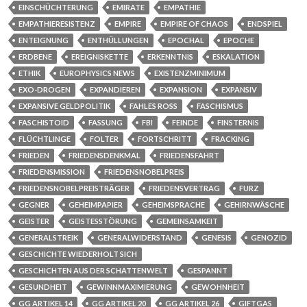
EINSCHÜCHTERUNG
EMIRATE
EMPATHIE
EMPATHIERESISTENZ
EMPIRE
EMPIRE OF CHAOS
ENDSPIEL
ENTEIGNUNG
ENTHÜLLUNGEN
EPOCHAL
EPOCHE
ERDBENE
EREIGNISKETTE
ERKENNTNIS
ESKALATION
ETHIK
EUROPHYSICS NEWS
EXISTENZMINIMUM
EXO-DROGEN
EXPANDIEREN
EXPANSION
EXPANSIV
EXPANSIVE GELDPOLITIK
FAHLES ROSS
FASCHISMUS
FASCHISTOID
FASSUNG
FBI
FEINDE
FINSTERNIS
FLÜCHTLINGE
FOLTER
FORTSCHRITT
FRACKING
FRIEDEN
FRIEDENSDENKMAL
FRIEDENSFAHRT
FRIEDENSMISSION
FRIEDENSNOBELPREIS
FRIEDENSNOBELPREISTRÄGER
FRIEDENSVERTRAG
FURZ
GEGNER
GEHEIMPAPIER
GEHEIMSPRACHE
GEHIRNWÄSCHE
GEISTER
GEISTESSTÖRUNG
GEMEINSAMKEIT
GENERALSTREIK
GENERALWIDERSTAND
GENESIS
GENOZID
GESCHICHTE WIEDERHOLT SICH
GESCHICHTEN AUS DER SCHATTENWELT
GESPANNT
GESUNDHEIT
GEWINNMAXIMIERUNG
GEWOHNHEIT
GG ARTIKEL 14
GG ARTIKEL 20
GG ARTIKEL 26
GIFTGAS