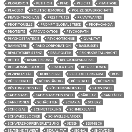
PERVERSION
PETITION
PFAD
PFLICHT
PHANTASIE
PLACEBO
POLITISCHE MORDE
POLIZEIGEWERKSCHAFT
PRÄVENTIVSCHLAG
PRESTITUTES
PRIVATWAFFEN
PROFITQUELLE
PROMPT GLOBAL STRIKE
PROPAGANDA
PROTESTE
PROVOKATION
PSYCHOPATH
PSYCHOSTRATEGIE
PSYCHOTECHNIK
QUALITÄT
RAMMSTEIN
RAND CORPORATION
RASMUSSEN
REALITÄTSRESISTENZ
REALPOLITIK
REICHSKRISTALLNACHT
REITER
REKRUTIERUNG
RELIGIONSFANATIKER
RELIGIONSIDEOLOGIE
RESOLUTION
RESOLUTIONEN
REZIPROZITÄT
ROBESPIERRE
ROLF-DIETER KRAUSE
ROSS
RÜCKSCHRITT
RÜCKSTÄNDIG
RÜCKTRITT
RÜCKZUG
RÜSTUNGSINDISTRIE
RÜSTUNGSINDUSTRIE
SADISTISCH
SADOMASO
SADOMASOCHISTISCH
SÄKULAR
SANITÄTER
SANKTIONEN
SCHÄCHTEN
SCHARIA
SCHERZ
SCHICKSAL
SCHMETTERLING
SCHMIERBLATT
SCHWARZE LÖCHER
SCHWELLENLÄNDER
SCHWERE KÖRPERVERLETZUNG
SEGEN
SEISMISCH
SELTENHEITSWERT
SEXUALITÄT
SIGNAL
SNOWDEN