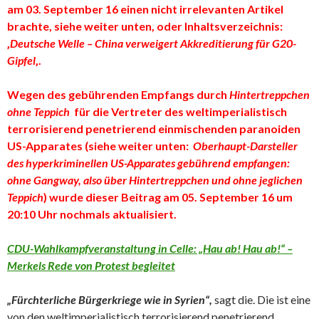
am 03. September 16 einen nicht irrelevanten Artikel
brachte, siehe weiter unten, oder Inhaltsverzeichnis:
‚
Deutsche Welle – China verweigert Akkreditierung für G20-
Gipfel
‚.
Wegen des gebührenden Empfangs durch
Hintertreppchen
ohne Teppich
für die Vertreter des weltimperialistisch
terrorisierend penetrierend einmischenden paranoiden
US-Apparates
(siehe weiter unten:
Oberhaupt-Darsteller
des hyperkriminellen US-Apparates gebührend empfangen:
ohne Gangway, also über Hintertreppchen und ohne jeglichen
Teppich
)
wurde dieser Beitrag am 05. September 16 um
20:10 Uhr nochmals aktualisiert.
CDU-Wahlkampfveranstaltung in Celle: „Hau ab! Hau ab!“ –
Merkels Rede von Protest begleitet
„Fürchterliche Bürgerkriege wie in Syrien“,
sagt die. Die ist eine
von den weltimperialistisch terrorisierend penetrierend