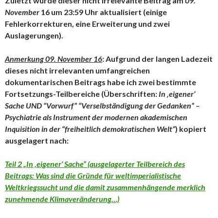
Zuletzt wurde dieser nicht irrelevante Beitrag am
09.
November
16 um 23:59 Uhr aktualisiert (einige
Fehlerkorrekturen, eine Erweiterung und zwei
Auslagerungen).
Anmerkung 09. November 16
: Aufgrund der langen Ladezeit
dieses nicht irrelevanten umfangreichen
dokumentarischen Beitrags habe ich zwei bestimmte
Fortsetzungs-Teilbereiche (Überschriften:
In ‚eigener‘
Sache UND
“Vorwurf” “Verselbständigung der Gedanken” –
Psychiatrie als Instrument der modernen akademischen
Inquisition in der “freiheitlich demokratischen Welt”
) kopiert
ausgelagert nach:
Teil 2 „In ‚eigener‘ Sache“ (ausgelagerter Teilbereich des
Beitrags: Was sind die Gründe für weltimperialistische
Weltkriegssucht und die damit zusammenhängende merklich
zunehmende Klimaveränderung…)