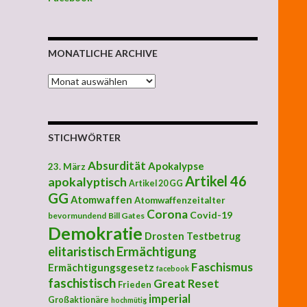
MONATLICHE ARCHIVE
MONATLICHE ARCHIVE
STICHWÖRTER
Absurdität
Apokalypse
23. März
Artikel 46
apokalyptisch
Artikel 20 GG
GG
Atomwaffen
Atomwaffenzeitalter
Corona
Covid-19
bevormundend
Bill Gates
Demokratie
Drosten Testbetrug
elitaristisch
Ermächtigung
Faschismus
Ermächtigungsgesetz
facebook
faschistisch
Great Reset
Frieden
imperial
Großaktionäre
hochmütig