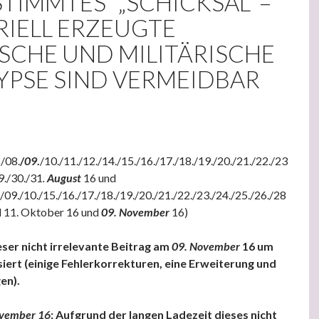
TIMMTES“ „SCHICKSAL“ –
RIELL ERZEUGTE
SCHE UND MILITÄRISCHE
YPSE SIND VERMEIDBAR
.
/08.
/
09
.
/10./11./12./14./15./16./17./18./19./20./21./22./23
9./30./31
.
August
16 und
./09./10./15./16./17./18./19./20./21./22./23./24./25./26./28
d 11. Oktober 16 und
09. November
16)
ser nicht irrelevante Beitrag am
09. November
16 um
siert (einige Fehlerkorrekturen, eine Erweiterung und
en).
vember 16
: Aufgrund der langen Ladezeit dieses nicht