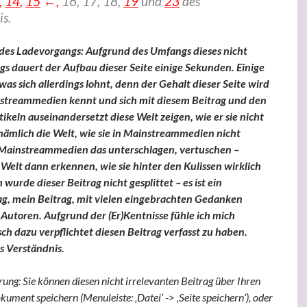
,
14
,
15
←,
16,
17, 18,
19
und
23
des
is.
des Ladevorgangs: Aufgrund des Umfangs dieses nicht
gs dauert der Aufbau dieser Seite einige Sekunden. Einige
s sich allerdings lohnt, denn der Gehalt dieser Seite wird
nstreammedien kennt und sich mit diesem Beitrag und den
tikeln auseinandersetzt diese Welt zeigen, wie er sie nicht
 nämlich die Welt, wie sie in Mainstreammedien nicht
e Mainstreammedien das unterschlagen, vertuschen –
 Welt dann erkennen, wie sie hinter den Kulissen wirklich
 wurde dieser Beitrag nicht gesplittet – es ist ein
g, mein Beitrag, mit vielen eingebrachten Gedanken
Autoren. Aufgrund der (Er)Kentnisse fühle ich mich
ch dazu verpflichtet diesen Beitrag verfasst zu haben.
s Verständnis.
ung: Sie können diesen nicht irrelevanten Beitrag über Ihren
ument speichern (Menuleiste: ‚Datei‘ -> ‚Seite speichern‘), oder