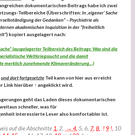
angreichen dokumentarischen Beitrags habe ich zwei
tzungs-Teilbereiche (Überschriften:
In ‚eigener‘ Sache
rselbständigung der Gedanken” – Psychiatrie als
ernen akademischen Inquisition in der “freiheitlich
lt”
) kopiert ausgelagert nach:
 Sache“ (ausgelagerter Teilbereich des Beitrags: Was sind die
erialistische Weltkriegssucht und die damit
 merklich zunehmende Klimaveränderung…)
e
und dort fortgesetzte
Teil kann von hier aus erreicht
 Link hierüber ↑ angeklickt wird.
agerungen geht das Laden dieses dokumentarischen
 weitaus schneller, was für
enheit interessierte Leser also komfortabler ist.
eis auf die Abschnitte
1
,
2,
→ 4
,
5, 6,
7
,
8
, !
9
!,
10