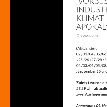
„VORBES
INDUST
KLIMATI
APOKAL
1. AUGUST 16
(Aktualisiert
02./03./04./05.
/
06
./25./26./27./28./2
02./03./04./05./08
. September 16 un
Zuletzt wurde die
23:59 Uhr aktuali
zwei Auslagerung
Anmerkung 09. No