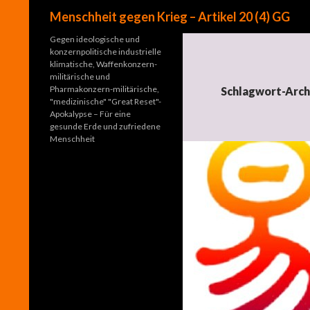
Suchen
Menschheit gegen Krieg – Artikel 20 (4) GG
Gegen ideologische und
konzernpolitische industrielle
klimatische, Waffenkonzern-
militärische und
Pharmakonzern-militärische,
Schlagwort-Arch
"medizinische" "Great Reset"-
Apokalypse – Für eine
gesunde Erde und zufriedene
Menschheit