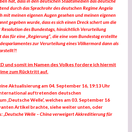
en hat, dass in den deutschen Staatsmedien das deutsche
etend durch das Sprachrohr des deutschen Regime Angela
ich mit meinen eigenen Augen gesehen und meinen eigenen
nnt gegeben wurde, dass es sich einen Dreck schert um die
r Resolution des Bundestags, hinsichtlich Verurteilung
 das für eine „Regierung“, die eine vom Bundestag erstellte
desparlamentes zur Verurteilung eines Völkermord dann als
rstellt?!
RD und somit im Namen des Volkes fordere ich hiermit
ime zum Rücktritt auf.
eine Aktualisierung am 04. September 16, 19:13 Uhr
 international auftretenden deutschen
m ‚Deutsche Welle‘, welches am 03. September 16
evanten Artikel brachte, siehe weiter unten, oder
: ‚
Deutsche Welle – China verweigert Akkreditierung für