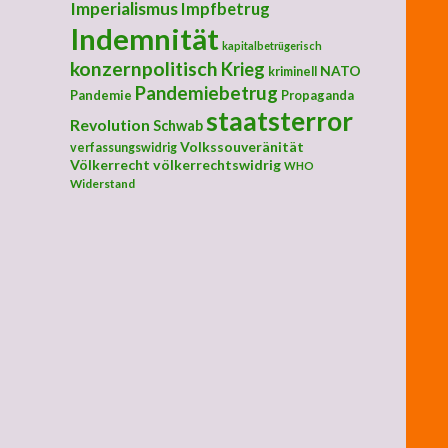
Imperialismus
Impfbetrug
Indemnität
kapitalbetrügerisch
konzernpolitisch
Krieg
NATO
kriminell
Pandemiebetrug
Pandemie
Propaganda
staatsterror
Revolution
Schwab
Volkssouveränität
verfassungswidrig
Völkerrecht
völkerrechtswidrig
WHO
Widerstand