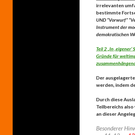
irrelevanten umf
bestimmte Fortse
UND
“Vorwurf” “Ve
Instrument der mod
demokratischen We
Teil 2 „In ‚eigener‘
Gründe für weltimp
zusammenhängende
Der ausgelagert
werden, indem der
Durch diese Ausl
Teilbereichs also
an dieser Angeleg
Besonderer Hinw