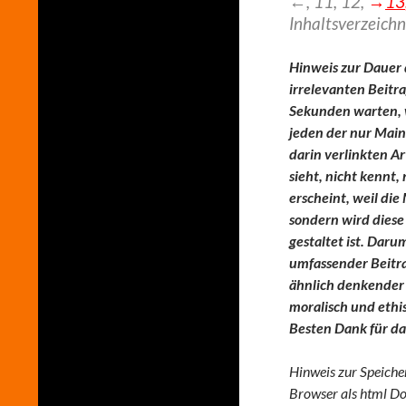
←, 11, 12,
→
13
Inhaltsverzeichn
Hinweis zur Dauer 
irrelevanten Beitra
Sekunden warten, wa
jeden der nur Mai
darin verlinkten Ar
sieht, nicht kennt,
erscheint, weil di
sondern wird diese
gestaltet ist. Darum
umfassender Beitra
ähnlich denkender 
moralisch und ethis
Besten Dank für da
Hinweis zur Speicher
Browser als html Dok