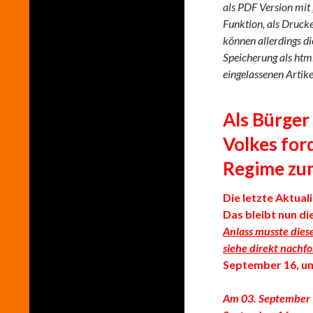
als PDF Version mit
Funktion, als Druck
können allerdings di
Speicherung als html
eingelassenen Artike
Als Bürger
Volkes for
Regime zum
Die letzte Aktual
Das bleibt nun di
Anlass musste dies
siehe direkt nachf
September 16, um
Am 03. September 1