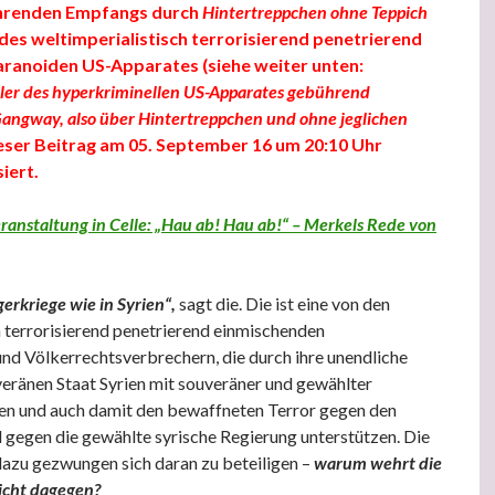
hrenden Empfangs durch
Hintertreppchen ohne Teppich
 des weltimperialistisch terrorisierend penetrierend
aranoiden US-Apparates
(siehe weiter unten:
ler des hyperkriminellen US-Apparates gebührend
angway, also über Hintertreppchen und ohne jeglichen
eser Beitrag am 05. September 16 um 20:10 Uhr
iert.
nstaltung in Celle: „Hau ab! Hau ab!“ – Merkels Rede von
erkriege wie in Syrien“,
sagt die. Die ist eine von den
h terrorisierend penetrierend einmischenden
d Völkerrechtsverbrechern, die durch ihre unendliche
eränen Staat Syrien mit souveräner und gewählter
ren und auch damit den bewaffneten Terror gegen den
d gegen die gewählte syrische Regierung unterstützen. Die
azu gezwungen sich daran zu beteiligen –
warum wehrt die
icht dagegen?