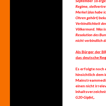
September 16 ergeb
Regime, stellvertr
Merkel (das habe 
Ohren gehört) beka
Verbindlichkeit de
Völkermord. Was ist
Resolution des Bun
nicht verbindlich da
Als Bürger der B
das deutsche Reg
Es erfolgte noch 
hinsichtlich dem
Mainstreammediu
einen nicht irrel
Inhaltsverzeichnis
G20-Gipfel
‚.