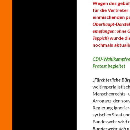
Wegen des gebü
für die Vertreter
einmischenden p
Oberhaupt-Darstel
empfangen: ohne G
Teppich
)
wurde di
nochmals aktualis
CDU-Wahlkampfvera
Protest begleitet
„Fürchterliche Bürg
weltimperialistisc
Menschenrechts- un
Arroganz, den souv
Regierung ignorie
syrischen Staat un
Bundeswehr wird d
Bundeswehr sich n