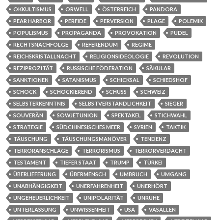
OKKULTISMUS
ORWELL
ÖSTERREICH
PANDORA
PEAR HARBOR
PERFIDE
PERVERSION
PLAGE
POLEMIK
POPULISMUS
PROPAGANDA
PROVOKATION
PUDEL
RECHTSNACHFOLGE
REFERENDUM
REGIME
REICHSKRISTALLNACHT
RELIGIONSIDEOLOGIE
REVOLUTION
REZIPROZITÄT
RUSSISCHE FÖDERATION
SÄKULAR
SANKTIONEN
SATANISMUS
SCHICKSAL
SCHIEDSHOF
SCHOCK
SCHOCKIEREND
SCHUSS
SCHWEIZ
SELBSTERKENNTNIS
SELBSTVERSTÄNDLICHKEIT
SIEGER
SOUVERÄN
SOWJETUNION
SPEKTAKEL
STICHWAHL
STRATEGIE
SÜDCHINESISCHES MEER
SYRIEN
TAKTIK
TÄUSCHUNG
TÄUSCHUNGSMANÖVER
TENDENZ
TERRORANSCHLÄGE
TERRORISMUS
TERRORVERDACHT
TESTAMENT
TIEFER STAAT
TRUMP
TÜRKEI
ÜBERLIEFERUNG
ÜBERMENSCH
UMBRUCH
UMGANG
UNABHÄNGIGKEIT
UNERFAHRENHEIT
UNERHÖRT
UNGEHEUERLICHKEIT
UNIPOLARITÄT
UNRUHE
UNTERLASSUNG
UNWISSENHEIT
USA
VASALLEN