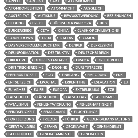
APPELL
ARGLIST
ART
ATOMBOMBEN
ATOMBOMBENTEST
ATOMMACHT
AUSGLEICH
AUSTERITÄT
AUTISMUS
BEWUSSTWERDUNG
BEZIEHUNGEN
BILDUNG
BREXIT
BÜCHSE DER PANDORA
BUG
BÜRGERKRIEG
CETA
CHINA
CLASH OF CIVILISATIONS
COUNTDOWN
CRUX
DALLAS
DÄMON
DAS VERSCHOLLENE BUCH ENKI
DENKER
DEPRESSION
DESINFORMATION
DESTRUKTIV
DEUTSCHES REICH
DIREKTIVE
DOPPELSTANDARD
DRAMA
DRITTE REICH
DRITTREICHSREGIME
DROHNE
DURSTSTRECKE
EBENBÜRTIGKEIT
EGO
EINKLANG
EMPÖRUNG
ENKI
ENTSETZLICH
EPOCHAL
ERKENNTNIS
ESLALATION
EU
EU-ARMEE
EU-FBI
EUROPA
EXTREMISMUS
EZB
FALSCHHEIT
FÄLSCHUNG
FALSE-FLAG
FASCHISMUS
FATALISMUS
FEHLENTWICKLUNG
FEHLERHAFTIGKEIT
FEINDSELIGKEIT
FEMA CAMPS
FLÜCHTLINGE
FORTSETZUNG
FRIEDEN
FÜHRER
GEDENKVERANSTALTUNG
GEERT WILDERS
GEFAHR
GEGENWART
GEHEIMDIENST
GELEGENHEIT
GENERALAMNESTIE
GENERATION