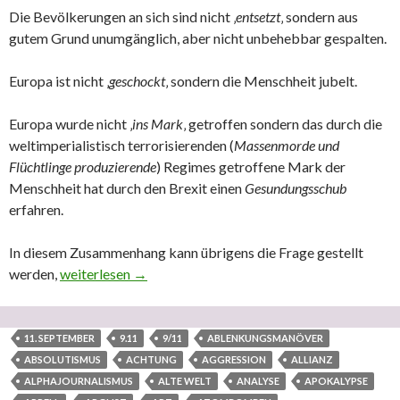
Die Bevölkerungen an sich sind nicht ‚
entsetzt
‚ sondern aus
gutem Grund unumgänglich, aber nicht unbehebbar gespalten.
Europa ist nicht ‚
geschockt
‚ sondern die Menschheit jubelt.
Europa wurde nicht ‚
ins Mark
‚ getroffen sondern das durch die
weltimperialistisch terrorisierenden (
Massenmorde und
Flüchtlinge produzierende
) Regimes getroffene Mark der
Menschheit hat durch den Brexit einen
Gesundungsschub
erfahren.
In diesem Zusammenhang kann übrigens die Frage gestellt
werden,
N24: „EU entsetzt über Brexit“ – Meine Wenigkeit: ‚Gute
weiterlesen
→
11. SEPTEMBER
9.11
9/11
ABLENKUNGSMANÖVER
ABSOLUTISMUS
ACHTUNG
AGGRESSION
ALLIANZ
ALPHAJOURNALISMUS
ALTE WELT
ANALYSE
APOKALYPSE