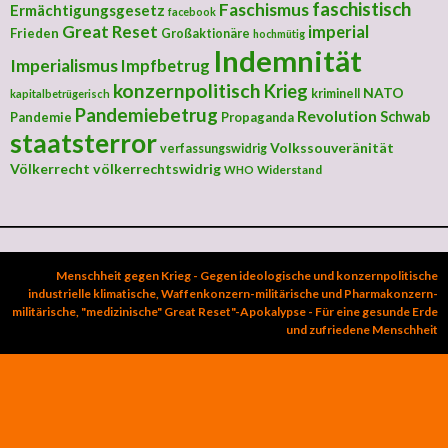
faschistisch
Faschismus
Ermächtigungsgesetz
facebook
Great Reset
imperial
Frieden
Großaktionäre
hochmütig
Indemnität
Imperialismus
Impfbetrug
konzernpolitisch
Krieg
NATO
kriminell
kapitalbetrügerisch
Pandemiebetrug
Revolution
Schwab
Pandemie
Propaganda
staatsterror
Volkssouveränität
verfassungswidrig
Völkerrecht
völkerrechtswidrig
Widerstand
WHO
Menschheit gegen Krieg - Gegen ideologische und konzernpolitische
industrielle klimatische, Waffenkonzern-militärische und Pharmakonzern-
militärische, "medizinische" Great Reset"-Apokalypse - Für eine gesunde Erde
und zufriedene Menschheit