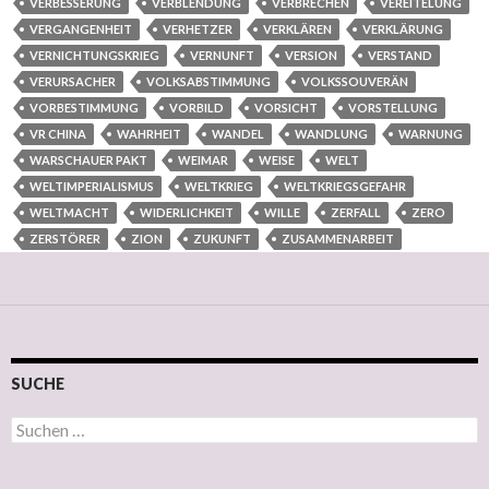
VERBESSERUNG
VERBLENDUNG
VERBRECHEN
VEREITELUNG
VERGANGENHEIT
VERHETZER
VERKLÄREN
VERKLÄRUNG
VERNICHTUNGSKRIEG
VERNUNFT
VERSION
VERSTAND
VERURSACHER
VOLKSABSTIMMUNG
VOLKSSOUVERÄN
VORBESTIMMUNG
VORBILD
VORSICHT
VORSTELLUNG
VR CHINA
WAHRHEIT
WANDEL
WANDLUNG
WARNUNG
WARSCHAUER PAKT
WEIMAR
WEISE
WELT
WELTIMPERIALISMUS
WELTKRIEG
WELTKRIEGSGEFAHR
WELTMACHT
WIDERLICHKEIT
WILLE
ZERFALL
ZERO
ZERSTÖRER
ZION
ZUKUNFT
ZUSAMMENARBEIT
SUCHE
Suchen nach: