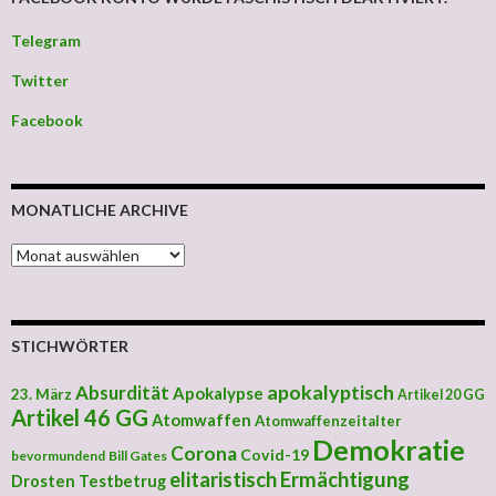
Telegram
Twitter
Facebook
MONATLICHE ARCHIVE
MONATLICHE ARCHIVE
STICHWÖRTER
apokalyptisch
Absurdität
Apokalypse
23. März
Artikel 20 GG
Artikel 46 GG
Atomwaffen
Atomwaffenzeitalter
Demokratie
Corona
Covid-19
bevormundend
Bill Gates
elitaristisch
Ermächtigung
Drosten Testbetrug