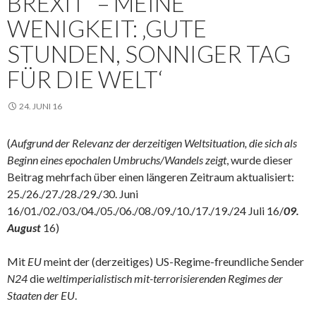
BREXIT“ – MEINE
WENIGKEIT: ‚GUTE
STUNDEN, SONNIGER TAG
FÜR DIE WELT‘
24. JUNI 16
(
Aufgrund der Relevanz der derzeitigen Weltsituation, die sich als
Beginn eines epochalen Umbruchs/Wandels zeigt
, wurde dieser
Beitrag mehrfach über einen längeren Zeitraum aktualisiert:
25./26./27./28./29./30. Juni
16/01./02./03./04./05./06./08./09./10./17./19./24 Juli 16/
09.
August
16)
Mit
EU
meint der (derzeitiges) US-Regime-freundliche Sender
N24
die
weltimperialistisch mit-terrorisierenden Regimes der
Staaten der EU
.