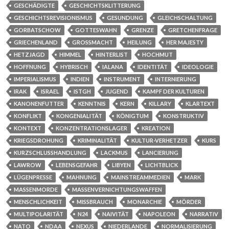
GESCHÄDIGTE
GESCHICHTSKLITTERUNG
GESCHICHTSREVISIONISMUS
GESUNDUNG
GLEICHSCHALTUNG
GORBATSCHOW
GOTTESWAHN
GRENZE
GRETCHENFRAGE
GRIECHENLAND
GROSSMACHT
HEILUNG
HER MAJESTY
HETZJAGD
HIMMEL
HINTERLIST
HOCHMUT
HOFFNUNG
HYBRISCH
IALANA
IDENTITÄT
IDEOLOGIE
IMPERIALISMUS
INDIEN
INSTRUMENT
INTERNIERUNG
IRAK
ISRAEL
ISTGH
JUGEND
KAMPF DER KULTUREN
KANONENFUTTER
KENNTNIS
KERN
KILLARY
KLARTEXT
KONFLIKT
KONGENIALITÄT
KÖNIGTUM
KONSTRUKTIV
KONTEXT
KONZENTRATIONSLAGER
KREATION
KRIEGSDROHUNG
KRIMINALITÄT
KULTUR-VERHETZER
KURS
KURZSCHLUSSHANDLUNG
LACKMUS
LANCIERUNG
LAWROW
LEBENSGEFAHR
LIBYEN
LICHTBLICK
LÜGENPRESSE
MAHNUNG
MAINSTREAMMEDIEN
MARK
MASSENMORDE
MASSENVERNICHTUNGSWAFFEN
MENSCHLICHKEIT
MISSBRAUCH
MONARCHIE
MÖRDER
MULTIPOLARITÄT
N24
NAIVITÄT
NAPOLEON
NARRATIV
NATO
NDAA
NEXUS
NIEDERLANDE
NORMALISIERUNG