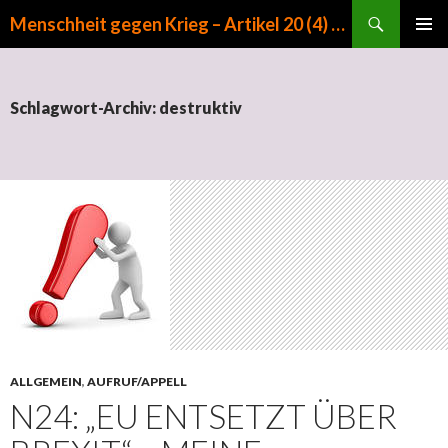
Suchen
Menschheit gegen Krieg – Artikel 20 (4) GG
ZUM INHALT SPRINGEN
PRIMÄR
MENÜ
Schlagwort-Archiv: destruktiv
ALLGEMEIN
,
AUFRUF/APPELL
N24: „EU ENTSETZT ÜBER