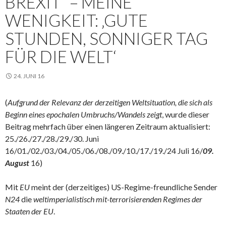
BREXIT“ – MEINE
WENIGKEIT: ‚GUTE
STUNDEN, SONNIGER TAG
FÜR DIE WELT‘
24. JUNI 16
(
Aufgrund der Relevanz der derzeitigen Weltsituation, die sich als
Beginn eines epochalen Umbruchs/Wandels zeigt
, wurde dieser
Beitrag mehrfach über einen längeren Zeitraum aktualisiert:
25./26./27./28./29./30. Juni
16/01./02./03./04./05./06./08./09./10./17./19./24 Juli 16/
09.
August
16)
Mit
EU
meint der (derzeitiges) US-Regime-freundliche Sender
N24
die
weltimperialistisch mit-terrorisierenden Regimes der
Staaten der EU
.