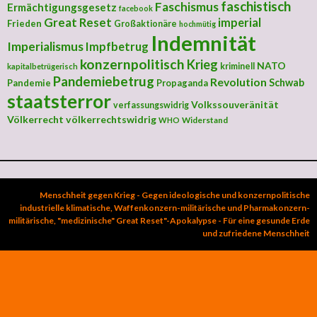
faschistisch
Faschismus
Ermächtigungsgesetz
facebook
Great Reset
imperial
Frieden
Großaktionäre
hochmütig
Indemnität
Imperialismus
Impfbetrug
konzernpolitisch
Krieg
NATO
kriminell
kapitalbetrügerisch
Pandemiebetrug
Revolution
Schwab
Pandemie
Propaganda
staatsterror
Volkssouveränität
verfassungswidrig
Völkerrecht
völkerrechtswidrig
Widerstand
WHO
Menschheit gegen Krieg - Gegen ideologische und konzernpolitische
industrielle klimatische, Waffenkonzern-militärische und Pharmakonzern-
militärische, "medizinische" Great Reset"-Apokalypse - Für eine gesunde Erde
und zufriedene Menschheit