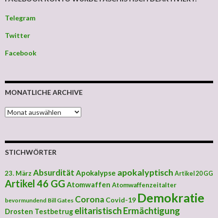
Telegram
Twitter
Facebook
MONATLICHE ARCHIVE
MONATLICHE ARCHIVE
STICHWÖRTER
apokalyptisch
Absurdität
Apokalypse
23. März
Artikel 20 GG
Artikel 46 GG
Atomwaffen
Atomwaffenzeitalter
Demokratie
Corona
Covid-19
bevormundend
Bill Gates
elitaristisch
Ermächtigung
Drosten Testbetrug