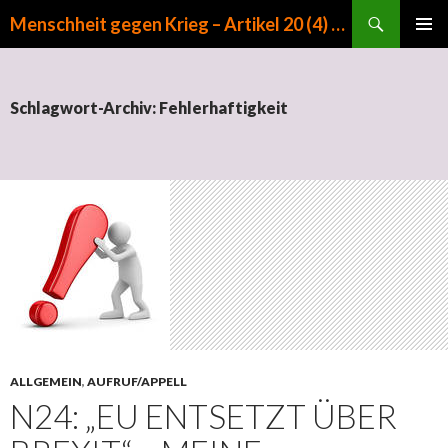
Suchen
Menschheit gegen Krieg – Artikel 20 (4) GG
ZUM INHALT SPRINGEN
PRIMÄR
MENÜ
Schlagwort-Archiv: Fehlerhaftigkeit
ALLGEMEIN
,
AUFRUF/APPELL
N24: „EU ENTSETZT ÜBER