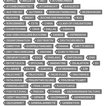
APPELL
ARGLIST
ART
ATOMBOMBEN
ATOMBOMBENTEST
ATOMMACHT
AUSGLEICH
AUSTERITÄT
AUTISMUS
BEWUSSTWERDUNG
BEZIEHUNGEN
BILDUNG
BREXIT
BÜCHSE DER PANDORA
BUG
BÜRGERKRIEG
CETA
CHINA
CLASH OF CIVILISATIONS
COUNTDOWN
CRUX
DALLAS
DÄMON
DAS VERSCHOLLENE BUCH ENKI
DENKER
DEPRESSION
DESINFORMATION
DESTRUKTIV
DEUTSCHES REICH
DIREKTIVE
DOPPELSTANDARD
DRAMA
DRITTE REICH
DRITTREICHSREGIME
DROHNE
DURSTSTRECKE
EBENBÜRTIGKEIT
EGO
EINKLANG
EMPÖRUNG
ENKI
ENTSETZLICH
EPOCHAL
ERKENNTNIS
ESLALATION
EU
EU-ARMEE
EU-FBI
EUROPA
EXTREMISMUS
EZB
FALSCHHEIT
FÄLSCHUNG
FALSE-FLAG
FASCHISMUS
FATALISMUS
FEHLENTWICKLUNG
FEHLERHAFTIGKEIT
FEINDSELIGKEIT
FEMA CAMPS
FLÜCHTLINGE
FORTSETZUNG
FRIEDEN
FÜHRER
GEDENKVERANSTALTUNG
GEERT WILDERS
GEFAHR
GEGENWART
GEHEIMDIENST
GELEGENHEIT
GENERALAMNESTIE
GENERATION