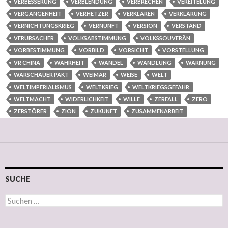
VERBESSERUNG
VERBLENDUNG
VERBRECHEN
VEREITELUNG
VERGANGENHEIT
VERHETZER
VERKLÄREN
VERKLÄRUNG
VERNICHTUNGSKRIEG
VERNUNFT
VERSION
VERSTAND
VERURSACHER
VOLKSABSTIMMUNG
VOLKSSOUVERÄN
VORBESTIMMUNG
VORBILD
VORSICHT
VORSTELLUNG
VR CHINA
WAHRHEIT
WANDEL
WANDLUNG
WARNUNG
WARSCHAUER PAKT
WEIMAR
WEISE
WELT
WELTIMPERIALISMUS
WELTKRIEG
WELTKRIEGSGEFAHR
WELTMACHT
WIDERLICHKEIT
WILLE
ZERFALL
ZERO
ZERSTÖRER
ZION
ZUKUNFT
ZUSAMMENARBEIT
SUCHE
Suchen nach: