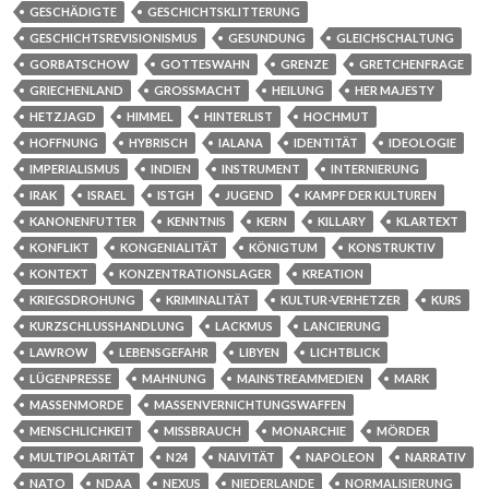
GESCHÄDIGTE
GESCHICHTSKLITTERUNG
GESCHICHTSREVISIONISMUS
GESUNDUNG
GLEICHSCHALTUNG
GORBATSCHOW
GOTTESWAHN
GRENZE
GRETCHENFRAGE
GRIECHENLAND
GROSSMACHT
HEILUNG
HER MAJESTY
HETZJAGD
HIMMEL
HINTERLIST
HOCHMUT
HOFFNUNG
HYBRISCH
IALANA
IDENTITÄT
IDEOLOGIE
IMPERIALISMUS
INDIEN
INSTRUMENT
INTERNIERUNG
IRAK
ISRAEL
ISTGH
JUGEND
KAMPF DER KULTUREN
KANONENFUTTER
KENNTNIS
KERN
KILLARY
KLARTEXT
KONFLIKT
KONGENIALITÄT
KÖNIGTUM
KONSTRUKTIV
KONTEXT
KONZENTRATIONSLAGER
KREATION
KRIEGSDROHUNG
KRIMINALITÄT
KULTUR-VERHETZER
KURS
KURZSCHLUSSHANDLUNG
LACKMUS
LANCIERUNG
LAWROW
LEBENSGEFAHR
LIBYEN
LICHTBLICK
LÜGENPRESSE
MAHNUNG
MAINSTREAMMEDIEN
MARK
MASSENMORDE
MASSENVERNICHTUNGSWAFFEN
MENSCHLICHKEIT
MISSBRAUCH
MONARCHIE
MÖRDER
MULTIPOLARITÄT
N24
NAIVITÄT
NAPOLEON
NARRATIV
NATO
NDAA
NEXUS
NIEDERLANDE
NORMALISIERUNG