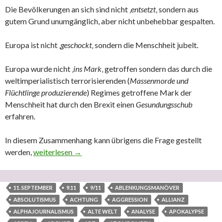
Die Bevölkerungen an sich sind nicht ‚
entsetzt
‚ sondern aus
gutem Grund unumgänglich, aber nicht unbehebbar gespalten.
Europa ist nicht ‚
geschockt
‚ sondern die Menschheit jubelt.
Europa wurde nicht ‚
ins Mark
‚ getroffen sondern das durch die
weltimperialistisch terrorisierenden (
Massenmorde und
Flüchtlinge produzierende
) Regimes getroffene Mark der
Menschheit hat durch den Brexit einen
Gesundungsschub
erfahren.
In diesem Zusammenhang kann übrigens die Frage gestellt
werden,
N24: „EU entsetzt über Brexit“ – Meine Wenigkeit: ‚Gute
weiterlesen
→
11. SEPTEMBER
9.11
9/11
ABLENKUNGSMANÖVER
ABSOLUTISMUS
ACHTUNG
AGGRESSION
ALLIANZ
ALPHAJOURNALISMUS
ALTE WELT
ANALYSE
APOKALYPSE