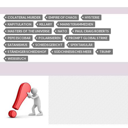
COLATERAL MURDER
EMPIRE OF CHAOS
HYSTERIE
KAPITULATION
KILLARY
MAINSTERAMMEDIEN
MASTERS OF THE UNIVERSE
NATO
PAUL CRAIG ROBERTS
PEPE ESCOBAR
POLARISIEREN
PROMPT GLOBAL STRIKE
SATANISMUS
SCHIEDSGERICHT
SPEKTAKULÄR
STÄNDIGER SCHIEDSHOF
SÜDCHINESISCHES MEER
TRUMP
WEISSBUCH