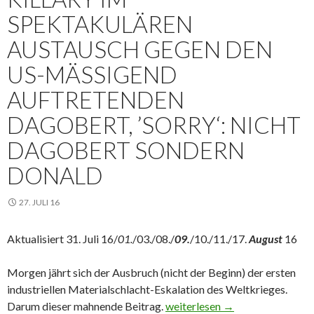
SPEKTAKULÄREN
AUSTAUSCH GEGEN DEN
US-MÄSSIGEND A
UFTRETENDEN D
AGOBERT, ’SORRY‘: NICHT D
AGOBERT SONDERN D
ONALD
27. JULI 16
Aktualisiert 31. Juli 16/
01.
/03./08./
09.
/10./11./17.
August
16
Morgen jährt sich der Ausbruch (nicht der Beginn) der ersten
industriellen Materialschlacht-Eskalation des Weltkrieges.
Darum dieser mahnende Beitrag.
Der hintergründige US-Umbruch
weiterlesen
→