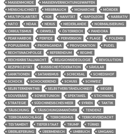
MASSENMORDE
MASSENVERNICHTUNGSWAFFEN
MENSCHLICHKEIT
MISSBRAUCH
MONARCHIE
MÖRDER
MULTIPOLARITÄT
N24
NAIVITÄT
NAPOLEON
NARRATIV
NATO
NDAA
NEXUS
NIEDERLANDE
NORMALISIERUNG
OKKULTISMUS
ORWELL
ÖSTERREICH
PANDORA
PEAR HARBOR
PERFIDE
PERVERSION
PLAGE
POLEMIK
POPULISMUS
PROPAGANDA
PROVOKATION
PUDEL
RECHTSNACHFOLGE
REFERENDUM
REGIME
REICHSKRISTALLNACHT
RELIGIONSIDEOLOGIE
REVOLUTION
REZIPROZITÄT
RUSSISCHE FÖDERATION
SÄKULAR
SANKTIONEN
SATANISMUS
SCHICKSAL
SCHIEDSHOF
SCHOCK
SCHOCKIEREND
SCHUSS
SCHWEIZ
SELBSTERKENNTNIS
SELBSTVERSTÄNDLICHKEIT
SIEGER
SOUVERÄN
SOWJETUNION
SPEKTAKEL
STICHWAHL
STRATEGIE
SÜDCHINESISCHES MEER
SYRIEN
TAKTIK
TÄUSCHUNG
TÄUSCHUNGSMANÖVER
TENDENZ
TERRORANSCHLÄGE
TERRORISMUS
TERRORVERDACHT
TESTAMENT
TIEFER STAAT
TRUMP
TÜRKEI
ÜBERLIEFERUNG
ÜBERMENSCH
UMBRUCH
UMGANG