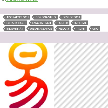
APOKALYPTISCH
CORONA VIRUS
DESPOTISCH
ELITARISTISCH
FASCHISTISCH
FOLTER
IMPERIAL
INDEMNITÄT
JULIAN ASSANGE
KILLARY
TRUMP
UNO