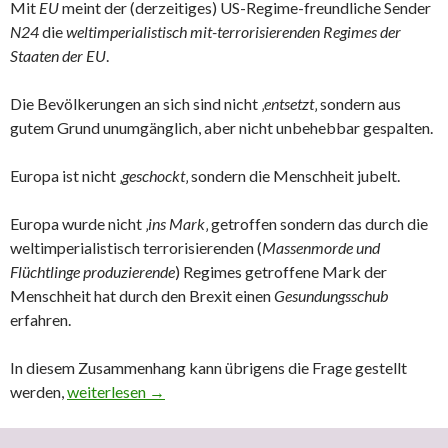
Mit
EU
meint der (derzeitiges) US-Regime-freundliche Sender
N24
die
weltimperialistisch mit-terrorisierenden Regimes der
Staaten der EU
.
Die Bevölkerungen an sich sind nicht ‚
entsetzt
‚ sondern aus
gutem Grund unumgänglich, aber nicht unbehebbar gespalten.
Europa ist nicht ‚
geschockt
‚ sondern die Menschheit jubelt.
Europa wurde nicht ‚
ins Mark
‚ getroffen sondern das durch die
weltimperialistisch terrorisierenden (
Massenmorde und
Flüchtlinge produzierende
) Regimes getroffene Mark der
Menschheit hat durch den Brexit einen
Gesundungsschub
erfahren.
In diesem Zusammenhang kann übrigens die Frage gestellt
werden,
N24: „EU entsetzt über Brexit“ – Meine Wenigkeit: ‚Gute
weiterlesen
→