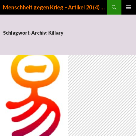
Suchen
Menschheit gegen Krieg – Artikel 20 (4) GG
ZUM INHALT SPRINGEN
PRIMÄR
MENÜ
Schlagwort-Archiv: Killary