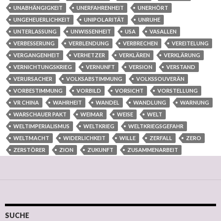
UNABHÄNGIGKEIT
UNERFAHRENHEIT
UNERHÖRT
UNGEHEUERLICHKEIT
UNIPOLARITÄT
UNRUHE
UNTERLASSUNG
UNWISSENHEIT
USA
VASALLEN
VERBESSERUNG
VERBLENDUNG
VERBRECHEN
VEREITELUNG
VERGANGENHEIT
VERHETZER
VERKLÄREN
VERKLÄRUNG
VERNICHTUNGSKRIEG
VERNUNFT
VERSION
VERSTAND
VERURSACHER
VOLKSABSTIMMUNG
VOLKSSOUVERÄN
VORBESTIMMUNG
VORBILD
VORSICHT
VORSTELLUNG
VR CHINA
WAHRHEIT
WANDEL
WANDLUNG
WARNUNG
WARSCHAUER PAKT
WEIMAR
WEISE
WELT
WELTIMPERIALISMUS
WELTKRIEG
WELTKRIEGSGEFAHR
WELTMACHT
WIDERLICHKEIT
WILLE
ZERFALL
ZERO
ZERSTÖRER
ZION
ZUKUNFT
ZUSAMMENARBEIT
SUCHE