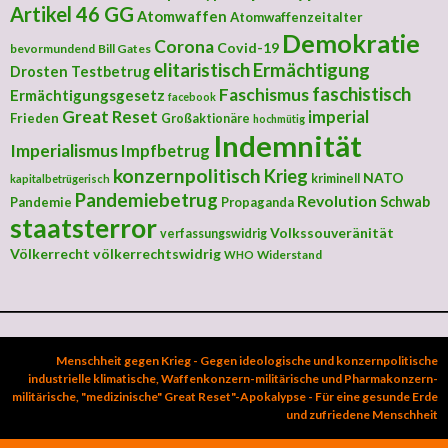
Artikel 46 GG
Atomwaffen
Atomwaffenzeitalter
Demokratie
Corona
Covid-19
bevormundend
Bill Gates
elitaristisch
Ermächtigung
Drosten Testbetrug
faschistisch
Faschismus
Ermächtigungsgesetz
facebook
Great Reset
imperial
Frieden
Großaktionäre
hochmütig
Indemnität
Imperialismus
Impfbetrug
konzernpolitisch
Krieg
NATO
kriminell
kapitalbetrügerisch
Pandemiebetrug
Revolution
Schwab
Pandemie
Propaganda
staatsterror
Volkssouveränität
verfassungswidrig
Völkerrecht
völkerrechtswidrig
Widerstand
WHO
Menschheit gegen Krieg - Gegen ideologische und konzernpolitische
industrielle klimatische, Waffenkonzern-militärische und Pharmakonzern-
militärische, "medizinische" Great Reset"-Apokalypse - Für eine gesunde Erde
und zufriedene Menschheit