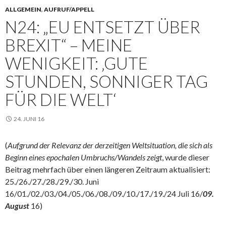
ALLGEMEIN
,
AUFRUF/APPELL
N24: „EU ENTSETZT ÜBER
BREXIT“ – MEINE
WENIGKEIT: ‚GUTE
STUNDEN, SONNIGER TAG
FÜR DIE WELT‘
24. JUNI 16
(
Aufgrund der Relevanz der derzeitigen Weltsituation, die sich als
Beginn eines epochalen Umbruchs/Wandels zeigt
, wurde dieser
Beitrag mehrfach über einen längeren Zeitraum aktualisiert:
25./26./27./28./29./30. Juni
16/01./02./03./04./05./06./08./09./10./17./19./24 Juli 16/
09.
August
16)