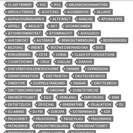
11. SEPTEMBER
9.11
9/11
ABLENKUNGSMANÖVER
ABSOLUTISMUS
ACHTUNG
AGGRESSION
ALLIANZ
ALPHAJOURNALISMUS
ALTE WELT
ANALYSE
APOKALYPSE
APPELL
ARGLIST
ART
ATOMBOMBEN
ATOMBOMBENTEST
ATOMMACHT
AUSGLEICH
AUSTERITÄT
AUTISMUS
BEWUSSTWERDUNG
BEZIEHUNGEN
BILDUNG
BREXIT
BÜCHSE DER PANDORA
BUG
BÜRGERKRIEG
CETA
CHINA
CLASH OF CIVILISATIONS
COUNTDOWN
CRUX
DALLAS
DÄMON
DAS VERSCHOLLENE BUCH ENKI
DENKER
DEPRESSION
DESINFORMATION
DESTRUKTIV
DEUTSCHES REICH
DIREKTIVE
DOPPELSTANDARD
DRAMA
DRITTE REICH
DRITTREICHSREGIME
DROHNE
DURSTSTRECKE
EBENBÜRTIGKEIT
EGO
EINKLANG
EMPÖRUNG
ENKI
ENTSETZLICH
EPOCHAL
ERKENNTNIS
ESLALATION
EU
EU-ARMEE
EU-FBI
EUROPA
EXTREMISMUS
EZB
FALSCHHEIT
FÄLSCHUNG
FALSE-FLAG
FASCHISMUS
FATALISMUS
FEHLENTWICKLUNG
FEHLERHAFTIGKEIT
FEINDSELIGKEIT
FEMA CAMPS
FLÜCHTLINGE