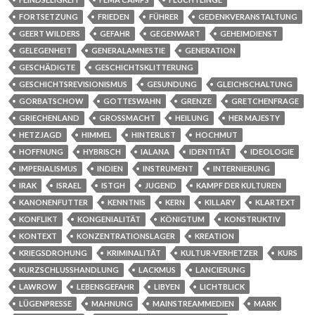
FORTSETZUNG
FRIEDEN
FÜHRER
GEDENKVERANSTALTUNG
GEERT WILDERS
GEFAHR
GEGENWART
GEHEIMDIENST
GELEGENHEIT
GENERALAMNESTIE
GENERATION
GESCHÄDIGTE
GESCHICHTSKLITTERUNG
GESCHICHTSREVISIONISMUS
GESUNDUNG
GLEICHSCHALTUNG
GORBATSCHOW
GOTTESWAHN
GRENZE
GRETCHENFRAGE
GRIECHENLAND
GROSSMACHT
HEILUNG
HER MAJESTY
HETZJAGD
HIMMEL
HINTERLIST
HOCHMUT
HOFFNUNG
HYBRISCH
IALANA
IDENTITÄT
IDEOLOGIE
IMPERIALISMUS
INDIEN
INSTRUMENT
INTERNIERUNG
IRAK
ISRAEL
ISTGH
JUGEND
KAMPF DER KULTUREN
KANONENFUTTER
KENNTNIS
KERN
KILLARY
KLARTEXT
KONFLIKT
KONGENIALITÄT
KÖNIGTUM
KONSTRUKTIV
KONTEXT
KONZENTRATIONSLAGER
KREATION
KRIEGSDROHUNG
KRIMINALITÄT
KULTUR-VERHETZER
KURS
KURZSCHLUSSHANDLUNG
LACKMUS
LANCIERUNG
LAWROW
LEBENSGEFAHR
LIBYEN
LICHTBLICK
LÜGENPRESSE
MAHNUNG
MAINSTREAMMEDIEN
MARK