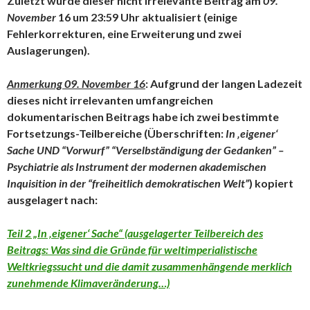
Zuletzt wurde dieser nicht irrelevante Beitrag am
09.
November
16 um 23:59 Uhr aktualisiert (einige
Fehlerkorrekturen, eine Erweiterung und zwei
Auslagerungen).
Anmerkung 09. November 16
: Aufgrund der langen Ladezeit
dieses nicht irrelevanten umfangreichen
dokumentarischen Beitrags habe ich zwei bestimmte
Fortsetzungs-Teilbereiche (Überschriften:
In ‚eigener‘
Sache UND
“Vorwurf” “Verselbständigung der Gedanken” –
Psychiatrie als Instrument der modernen akademischen
Inquisition in der “freiheitlich demokratischen Welt”
) kopiert
ausgelagert nach:
Teil 2 „In ‚eigener‘ Sache“ (ausgelagerter Teilbereich des
Beitrags: Was sind die Gründe für weltimperialistische
Weltkriegssucht und die damit zusammenhängende merklich
zunehmende Klimaveränderung…)