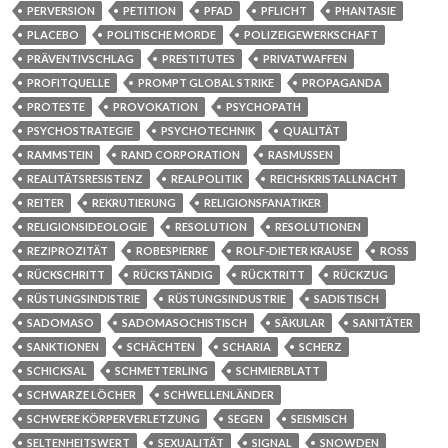
PERVERSION
PETITION
PFAD
PFLICHT
PHANTASIE
PLACEBO
POLITISCHE MORDE
POLIZEIGEWERKSCHAFT
PRÄVENTIVSCHLAG
PRESTITUTES
PRIVATWAFFEN
PROFITQUELLE
PROMPT GLOBAL STRIKE
PROPAGANDA
PROTESTE
PROVOKATION
PSYCHOPATH
PSYCHOSTRATEGIE
PSYCHOTECHNIK
QUALITÄT
RAMMSTEIN
RAND CORPORATION
RASMUSSEN
REALITÄTSRESISTENZ
REALPOLITIK
REICHSKRISTALLNACHT
REITER
REKRUTIERUNG
RELIGIONSFANATIKER
RELIGIONSIDEOLOGIE
RESOLUTION
RESOLUTIONEN
REZIPROZITÄT
ROBESPIERRE
ROLF-DIETER KRAUSE
ROSS
RÜCKSCHRITT
RÜCKSTÄNDIG
RÜCKTRITT
RÜCKZUG
RÜSTUNGSINDISTRIE
RÜSTUNGSINDUSTRIE
SADISTISCH
SADOMASO
SADOMASOCHISTISCH
SÄKULAR
SANITÄTER
SANKTIONEN
SCHÄCHTEN
SCHARIA
SCHERZ
SCHICKSAL
SCHMETTERLING
SCHMIERBLATT
SCHWARZE LÖCHER
SCHWELLENLÄNDER
SCHWERE KÖRPERVERLETZUNG
SEGEN
SEISMISCH
SELTENHEITSWERT
SEXUALITÄT
SIGNAL
SNOWDEN