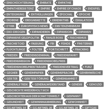
EINSCHÜCHTERUNG
EMIRATE
EMPATHIE
EMPATHIERESISTENZ
EMPIRE
EMPIRE OF CHAOS
ENDSPIEL
ENTEIGNUNG
ENTHÜLLUNGEN
EPOCHAL
EPOCHE
ERDBENE
EREIGNISKETTE
ERKENNTNIS
ESKALATION
ETHIK
EUROPHYSICS NEWS
EXISTENZMINIMUM
EXO-DROGEN
EXPANDIEREN
EXPANSION
EXPANSIV
EXPANSIVE GELDPOLITIK
FAHLES ROSS
FASCHISMUS
FASCHISTOID
FASSUNG
FBI
FEINDE
FINSTERNIS
FLÜCHTLINGE
FOLTER
FORTSCHRITT
FRACKING
FRIEDEN
FRIEDENSDENKMAL
FRIEDENSFAHRT
FRIEDENSMISSION
FRIEDENSNOBELPREIS
FRIEDENSNOBELPREISTRÄGER
FRIEDENSVERTRAG
FURZ
GEGNER
GEHEIMPAPIER
GEHEIMSPRACHE
GEHIRNWÄSCHE
GEISTER
GEISTESSTÖRUNG
GEMEINSAMKEIT
GENERALSTREIK
GENERALWIDERSTAND
GENESIS
GENOZID
GESCHICHTE WIEDERHOLT SICH
GESCHICHTEN AUS DER SCHATTENWELT
GESPANNT
GESUNDHEIT
GEWINNMAXIMIERUNG
GEWOHNHEIT
GG ARTIKEL 14
GG ARTIKEL 20
GG ARTIKEL 26
GIFTGAS