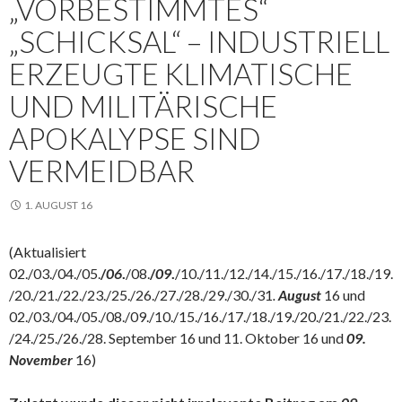
„VORBESTIMMTES“
„SCHICKSAL“ – INDUSTRIELL
ERZEUGTE KLIMATISCHE
UND MILITÄRISCHE
APOKALYPSE SIND
VERMEIDBAR
1. AUGUST 16
(Aktualisiert
02./03./04./05.
/
06
.
/08.
/
09
.
/10./11./12./14./15./16./17./18./19.
/20./21./22./23./25./26./27./28./29./30./31
.
August
16 und
02./03./04./05./08./09./10./15./16./17./18./19./20./21./22./23.
/24./25./26./28. September 16 und 11. Oktober 16 und
09.
November
16)