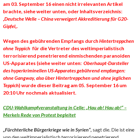
am 03. September 16 einen nicht irrelevanten Artikel
brachte, siehe weiter unten, oder Inhaltsverzeichnis:
‚
Deutsche Welle – China verweigert Akkreditierung für G20-
Gipfel
‚.
Wegen des gebührenden Empfangs durch
Hintertreppchen
ohne Teppich
für die Vertreter des weltimperialistisch
terrorisierend penetrierend einmischenden paranoiden
US-Apparates
(siehe weiter unten:
Oberhaupt-Darsteller
des hyperkriminellen US-Apparates gebührend empfangen:
ohne Gangway, also über Hintertreppchen und ohne jeglichen
Teppich
)
wurde dieser Beitrag am 05. September 16 um
20:10 Uhr nochmals aktualisiert.
CDU-Wahlkampfveranstaltung in Celle: „Hau ab! Hau ab!“ –
Merkels Rede von Protest begleitet
„Fürchterliche Bürgerkriege wie in Syrien“,
sagt die. Die ist eine
von den weltimperialistisch terrorisierend penetrierend