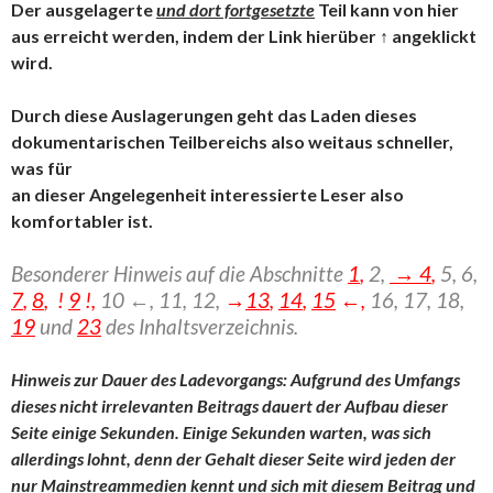
Der ausgelagerte
und dort fortgesetzte
Teil kann von hier
aus erreicht werden, indem der Link hierüber ↑ angeklickt
wird.
Durch diese Auslagerungen geht das Laden dieses
dokumentarischen Teilbereichs also weitaus schneller,
was für
an dieser Angelegenheit interessierte Leser also
komfortabler ist.
Besonderer Hinweis auf die Abschnitte
1
,
2,
→ 4
,
5, 6,
7
,
8
, !
9
!,
10 ←, 11, 12,
→
13
,
14
,
15
←,
16,
17, 18,
19
und
23
des Inhaltsverzeichnis.
Hinweis zur Dauer des Ladevorgangs: Aufgrund des Umfangs
dieses nicht irrelevanten Beitrags dauert der Aufbau dieser
Seite einige Sekunden. Einige Sekunden warten, was sich
allerdings lohnt, denn der Gehalt dieser Seite wird jeden der
nur Mainstreammedien kennt und sich mit diesem Beitrag und