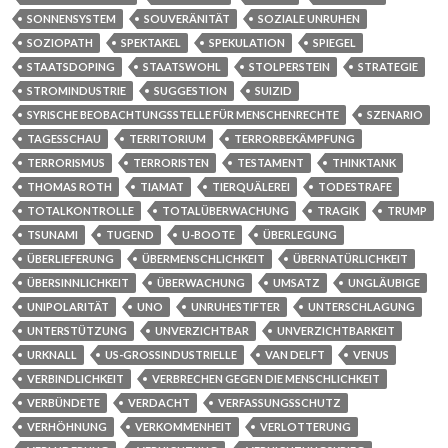
SONNENSYSTEM
SOUVERÄNITÄT
SOZIALE UNRUHEN
SOZIOPATH
SPEKTAKEL
SPEKULATION
SPIEGEL
STAATSDOPING
STAATSWOHL
STOLPERSTEIN
STRATEGIE
STROMINDUSTRIE
SUGGESTION
SUIZID
SYRISCHE BEOBACHTUNGSSTELLE FÜR MENSCHENRECHTE
SZENARIO
TAGESSCHAU
TERRITORIUM
TERRORBEKÄMPFUNG
TERRORISMUS
TERRORISTEN
TESTAMENT
THINKTANK
THOMAS ROTH
TIAMAT
TIERQUÄLEREI
TODESTRAFE
TOTALKONTROLLE
TOTALÜBERWACHUNG
TRAGIK
TRUMP
TSUNAMI
TUGEND
U-BOOTE
ÜBERLEGUNG
ÜBERLIEFERUNG
ÜBERMENSCHLICHKEIT
ÜBERNATÜRLICHKEIT
ÜBERSINNLICHKEIT
ÜBERWACHUNG
UMSATZ
UNGLÄUBIGE
UNIPOLARITÄT
UNO
UNRUHESTIFTER
UNTERSCHLAGUNG
UNTERSTÜTZUNG
UNVERZICHTBAR
UNVERZICHTBARKEIT
URKNALL
US-GROSSINDUSTRIELLE
VAN DELFT
VENUS
VERBINDLICHKEIT
VERBRECHEN GEGEN DIE MENSCHLICHKEIT
VERBÜNDETE
VERDACHT
VERFASSUNGSSCHUTZ
VERHÖHNUNG
VERKOMMENHEIT
VERLOTTERUNG