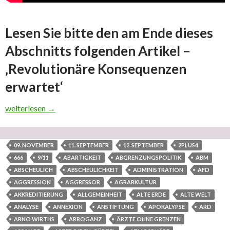
Lesen Sie bitte den am Ende dieses
Abschnitts folgenden Artikel –
‚Revolutionäre Konsequenzen
erwartet‘
Was sind die Gründe für weltimperialistische Weltkriegssucht u
weiterlesen
→
09. NOVEMBER
11. SEPTEMBER
12. SEPTEMBER
2PLUS4
666
9/11
ABARTIGKEIT
ABGRENZUNGSPOLITIK
ABM
ABSCHEULICH
ABSCHEULICHKEIT
ADMINISTRATION
AFD
AGGRESSION
AGGRESSOR
AGRARKULTUR
AKKREDITIERUNG
ALLGEMEINHEIT
ALTE ERDE
ALTE WELT
ANALYSE
ANNEXION
ANSTIFTUNG
APOKALYPSE
ARD
ARNO WIRTHS
ARROGANZ
ÄRZTE OHNE GRENZEN