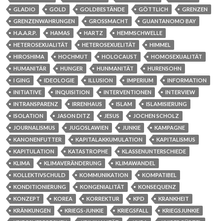
GLADIO
GOLD
GOLDBESTÄNDE
GÖTTLICH
GRENZEN
GRENZENWAHRUNGEN
GROSSMACHT
GUANTANOMO BAY
H.A.A.R.P.
HAMAS
HARTZ
HEMMSCHWELLE
HETEROSEXUALITÄT
HETEROSEXUELITÄT
HIMMEL
HIROSHIMA
HOCHMUT
HOLOCAUST
HOMOSEXUALITÄT
HUMANITÄR
HUNGER
HUNMANITÄT
HURENSOHN
I GING
IDEOLOGIE
ILLUSION
IMPERIUM
INFORMATION
INITIATIVE
INQUISITION
INTERVENTIONEN
INTERVIEW
INTRANSPARENZ
IRRENHAUS
ISLAM
ISLAMISIERUNG
ISOLATION
JASON DITZ
JESUS
JOCHEN SCHOLZ
JOURNALISMUS
JUGOSLAWIEN
JUNKIE
KAMPAGNE
KANONENFUTTER
KAPITALAKKUMULATION
KAPITALISMUS
KAPITULATION
KATASTROPHE
KLASSENUNTERSCHIEDE
KLIMA
KLIMAVERÄNDERUNG
KLIMAWANDEL
KOLLEKTIVSCHULD
KOMMUNIKATION
KOMPATIBEL
KONDITIONIERUNG
KONGENIALITÄT
KONSEQUENZ
KONZEPT
KOREA
KORREKTUR
KPD
KRANKHEIT
KRÄNKUNGEN
KRIEGS-JUNKIE
KRIEGSFALL
KRIEGSJUNKIE