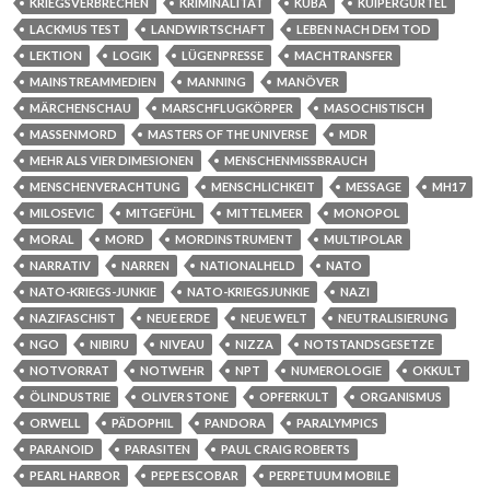
KRIEGSVERBRECHEN
KRIMINALITÄT
KUBA
KUIPERGÜRTEL
LACKMUS TEST
LANDWIRTSCHAFT
LEBEN NACH DEM TOD
LEKTION
LOGIK
LÜGENPRESSE
MACHTRANSFER
MAINSTREAMMEDIEN
MANNING
MANÖVER
MÄRCHENSCHAU
MARSCHFLUGKÖRPER
MASOCHISTISCH
MASSENMORD
MASTERS OF THE UNIVERSE
MDR
MEHR ALS VIER DIMESIONEN
MENSCHENMISSBRAUCH
MENSCHENVERACHTUNG
MENSCHLICHKEIT
MESSAGE
MH17
MILOSEVIC
MITGEFÜHL
MITTELMEER
MONOPOL
MORAL
MORD
MORDINSTRUMENT
MULTIPOLAR
NARRATIV
NARREN
NATIONALHELD
NATO
NATO-KRIEGS-JUNKIE
NATO-KRIEGSJUNKIE
NAZI
NAZIFASCHIST
NEUE ERDE
NEUE WELT
NEUTRALISIERUNG
NGO
NIBIRU
NIVEAU
NIZZA
NOTSTANDSGESETZE
NOTVORRAT
NOTWEHR
NPT
NUMEROLOGIE
OKKULT
ÖLINDUSTRIE
OLIVER STONE
OPFERKULT
ORGANISMUS
ORWELL
PÄDOPHIL
PANDORA
PARALYMPICS
PARANOID
PARASITEN
PAUL CRAIG ROBERTS
PEARL HARBOR
PEPE ESCOBAR
PERPETUUM MOBILE