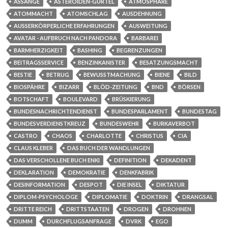
ASSANGE
ASTEROIDEN-GÜRTEL
ATMOSPHÄRE
ATOMMACHT
ATOMSCHLAG
AUSDEHNUNG
AUSSERKÖRPERLICHE ERFAHRUNGEN
AUSWEITUNG
AVATAR - AUFBRUCH NACH PANDORA
BARBAREI
BARMHERZIGKEIT
BASHING
BEGRENZUNGEN
BEITRAGSSERVICE
BENZINKANISTER
BESATZUNGSMACHT
BESTIE
BETRUG
BEWUSSTMACHUNG
BIENE
BILD
BIOSPÄHRE
BIZARR
BLÖD-ZEITUNG
BND
BÖRSEN
BOTSCHAFT
BOULEVARD
BRÜSKIERUNG
BUNDESNACHRICHTENDIENST
BUNDESPARLAMENT
BUNDESTAG
BUNDESVERDIENSTKREUZ
BUNDESWEHR
BURKAVERBOT
CASTRO
CHAOS
CHARLOTTE
CHRISTUS
CIA
CLAUS KLEBER
DAS BUCH DER WANDLUNGEN
DAS VERSCHOLLENE BUCH ENKI
DEFINITION
DEKADENT
DEKLARATION
DEMOKRATIE
DENKFABRIK
DESINFORMATION
DESPOT
DIE INSEL
DIKTATUR
DIPLOM-PSYCHOLOGE
DIPLOMATIE
DOKTRIN
DRANGSAL
DRITTE REICH
DRITTSTAATEN
DROGEN
DROHNEN
DUMM
DURCHFLUGSANFRAGE
DVRK
EGO