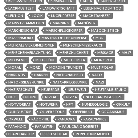
KRIEGSVERBRECHEN
KRIMINALITÄT
KUBA
KUIPERGÜRTEL
LACKMUS TEST
LANDWIRTSCHAFT
LEBEN NACH DEM TOD
LEKTION
LOGIK
LÜGENPRESSE
MACHTRANSFER
MAINSTREAMMEDIEN
MANNING
MANÖVER
MÄRCHENSCHAU
MARSCHFLUGKÖRPER
MASOCHISTISCH
MASSENMORD
MASTERS OF THE UNIVERSE
MDR
MEHR ALS VIER DIMESIONEN
MENSCHENMISSBRAUCH
MENSCHENVERACHTUNG
MENSCHLICHKEIT
MESSAGE
MH17
MILOSEVIC
MITGEFÜHL
MITTELMEER
MONOPOL
MORAL
MORD
MORDINSTRUMENT
MULTIPOLAR
NARRATIV
NARREN
NATIONALHELD
NATO
NATO-KRIEGS-JUNKIE
NATO-KRIEGSJUNKIE
NAZI
NAZIFASCHIST
NEUE ERDE
NEUE WELT
NEUTRALISIERUNG
NGO
NIBIRU
NIVEAU
NIZZA
NOTSTANDSGESETZE
NOTVORRAT
NOTWEHR
NPT
NUMEROLOGIE
OKKULT
ÖLINDUSTRIE
OLIVER STONE
OPFERKULT
ORGANISMUS
ORWELL
PÄDOPHIL
PANDORA
PARALYMPICS
PARANOID
PARASITEN
PAUL CRAIG ROBERTS
PEARL HARBOR
PEPE ESCOBAR
PERPETUUM MOBILE