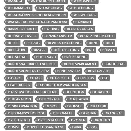
ASSANGE
ASTEROIDEN-GÜRTEL
ATMOSPHÄRE
ATOMMACHT
ATOMSCHLAG
AUSDEHNUNG
AUSSERKÖRPERLICHE ERFAHRUNGEN
AUSWEITUNG
AVATAR - AUFBRUCH NACH PANDORA
BARBAREI
BARMHERZIGKEIT
BASHING
BEGRENZUNGEN
BEITRAGSSERVICE
BENZINKANISTER
BESATZUNGSMACHT
BESTIE
BETRUG
BEWUSSTMACHUNG
BIENE
BILD
BIOSPÄHRE
BIZARR
BLÖD-ZEITUNG
BND
BÖRSEN
BOTSCHAFT
BOULEVARD
BRÜSKIERUNG
BUNDESNACHRICHTENDIENST
BUNDESPARLAMENT
BUNDESTAG
BUNDESVERDIENSTKREUZ
BUNDESWEHR
BURKAVERBOT
CASTRO
CHAOS
CHARLOTTE
CHRISTUS
CIA
CLAUS KLEBER
DAS BUCH DER WANDLUNGEN
DAS VERSCHOLLENE BUCH ENKI
DEFINITION
DEKADENT
DEKLARATION
DEMOKRATIE
DENKFABRIK
DESINFORMATION
DESPOT
DIE INSEL
DIKTATUR
DIPLOM-PSYCHOLOGE
DIPLOMATIE
DOKTRIN
DRANGSAL
DRITTE REICH
DRITTSTAATEN
DROGEN
DROHNEN
DUMM
DURCHFLUGSANFRAGE
DVRK
EGO