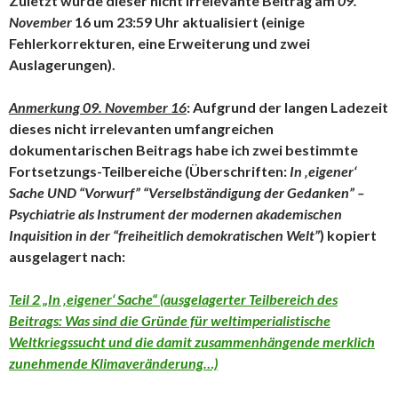
Zuletzt wurde dieser nicht irrelevante Beitrag am
09.
November
16 um 23:59 Uhr aktualisiert (einige
Fehlerkorrekturen, eine Erweiterung und zwei
Auslagerungen).
Anmerkung 09. November 16
: Aufgrund der langen Ladezeit
dieses nicht irrelevanten umfangreichen
dokumentarischen Beitrags habe ich zwei bestimmte
Fortsetzungs-Teilbereiche (Überschriften:
In ‚eigener‘
Sache UND
“Vorwurf” “Verselbständigung der Gedanken” –
Psychiatrie als Instrument der modernen akademischen
Inquisition in der “freiheitlich demokratischen Welt”
) kopiert
ausgelagert nach:
Teil 2 „In ‚eigener‘ Sache“ (ausgelagerter Teilbereich des
Beitrags: Was sind die Gründe für weltimperialistische
Weltkriegssucht und die damit zusammenhängende merklich
zunehmende Klimaveränderung…)