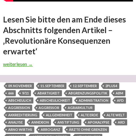
Lesen Sie bitte den am Ende dieses
Abschnitts folgenden Artikel –
‚Revolutionäre Konsequenzen
erwartet‘
Was sind die Gründe für weltimperialistische Weltkriegssucht u
weiterlesen
→
09. NOVEMBER
11. SEPTEMBER
12. SEPTEMBER
2PLUS4
666
9/11
ABARTIGKEIT
ABGRENZUNGSPOLITIK
ABM
ABSCHEULICH
ABSCHEULICHKEIT
ADMINISTRATION
AFD
AGGRESSION
AGGRESSOR
AGRARKULTUR
AKKREDITIERUNG
ALLGEMEINHEIT
ALTE ERDE
ALTE WELT
ANALYSE
ANNEXION
ANSTIFTUNG
APOKALYPSE
ARD
ARNO WIRTHS
ARROGANZ
ÄRZTE OHNE GRENZEN