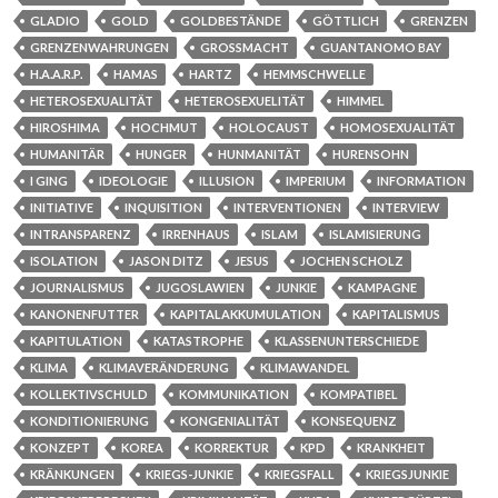
GLADIO
GOLD
GOLDBESTÄNDE
GÖTTLICH
GRENZEN
GRENZENWAHRUNGEN
GROSSMACHT
GUANTANOMO BAY
H.A.A.R.P.
HAMAS
HARTZ
HEMMSCHWELLE
HETEROSEXUALITÄT
HETEROSEXUELITÄT
HIMMEL
HIROSHIMA
HOCHMUT
HOLOCAUST
HOMOSEXUALITÄT
HUMANITÄR
HUNGER
HUNMANITÄT
HURENSOHN
I GING
IDEOLOGIE
ILLUSION
IMPERIUM
INFORMATION
INITIATIVE
INQUISITION
INTERVENTIONEN
INTERVIEW
INTRANSPARENZ
IRRENHAUS
ISLAM
ISLAMISIERUNG
ISOLATION
JASON DITZ
JESUS
JOCHEN SCHOLZ
JOURNALISMUS
JUGOSLAWIEN
JUNKIE
KAMPAGNE
KANONENFUTTER
KAPITALAKKUMULATION
KAPITALISMUS
KAPITULATION
KATASTROPHE
KLASSENUNTERSCHIEDE
KLIMA
KLIMAVERÄNDERUNG
KLIMAWANDEL
KOLLEKTIVSCHULD
KOMMUNIKATION
KOMPATIBEL
KONDITIONIERUNG
KONGENIALITÄT
KONSEQUENZ
KONZEPT
KOREA
KORREKTUR
KPD
KRANKHEIT
KRÄNKUNGEN
KRIEGS-JUNKIE
KRIEGSFALL
KRIEGSJUNKIE