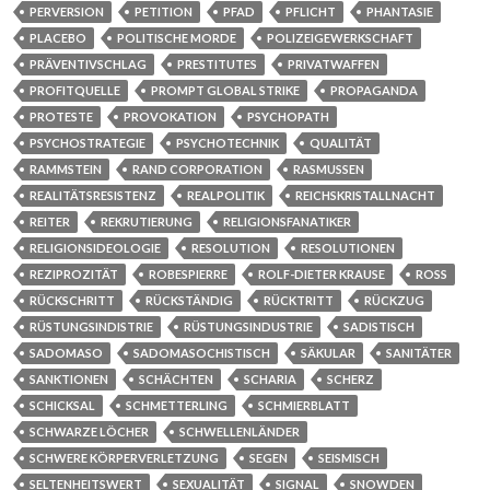
PERVERSION
PETITION
PFAD
PFLICHT
PHANTASIE
PLACEBO
POLITISCHE MORDE
POLIZEIGEWERKSCHAFT
PRÄVENTIVSCHLAG
PRESTITUTES
PRIVATWAFFEN
PROFITQUELLE
PROMPT GLOBAL STRIKE
PROPAGANDA
PROTESTE
PROVOKATION
PSYCHOPATH
PSYCHOSTRATEGIE
PSYCHOTECHNIK
QUALITÄT
RAMMSTEIN
RAND CORPORATION
RASMUSSEN
REALITÄTSRESISTENZ
REALPOLITIK
REICHSKRISTALLNACHT
REITER
REKRUTIERUNG
RELIGIONSFANATIKER
RELIGIONSIDEOLOGIE
RESOLUTION
RESOLUTIONEN
REZIPROZITÄT
ROBESPIERRE
ROLF-DIETER KRAUSE
ROSS
RÜCKSCHRITT
RÜCKSTÄNDIG
RÜCKTRITT
RÜCKZUG
RÜSTUNGSINDISTRIE
RÜSTUNGSINDUSTRIE
SADISTISCH
SADOMASO
SADOMASOCHISTISCH
SÄKULAR
SANITÄTER
SANKTIONEN
SCHÄCHTEN
SCHARIA
SCHERZ
SCHICKSAL
SCHMETTERLING
SCHMIERBLATT
SCHWARZE LÖCHER
SCHWELLENLÄNDER
SCHWERE KÖRPERVERLETZUNG
SEGEN
SEISMISCH
SELTENHEITSWERT
SEXUALITÄT
SIGNAL
SNOWDEN