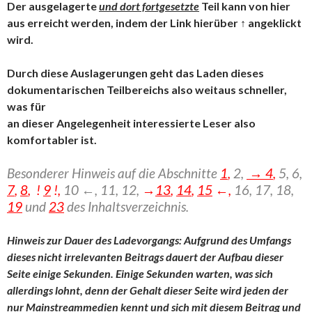
Der ausgelagerte
und dort fortgesetzte
Teil kann von hier
aus erreicht werden, indem der Link hierüber ↑ angeklickt
wird.
Durch diese Auslagerungen geht das Laden dieses
dokumentarischen Teilbereichs also weitaus schneller,
was für
an dieser Angelegenheit interessierte Leser also
komfortabler ist.
Besonderer Hinweis auf die Abschnitte
1
,
2,
→ 4
,
5, 6,
7
,
8
, !
9
!,
10 ←, 11, 12,
→
13
,
14
,
15
←,
16,
17, 18,
19
und
23
des Inhaltsverzeichnis.
Hinweis zur Dauer des Ladevorgangs: Aufgrund des Umfangs
dieses nicht irrelevanten Beitrags dauert der Aufbau dieser
Seite einige Sekunden. Einige Sekunden warten, was sich
allerdings lohnt, denn der Gehalt dieser Seite wird jeden der
nur Mainstreammedien kennt und sich mit diesem Beitrag und