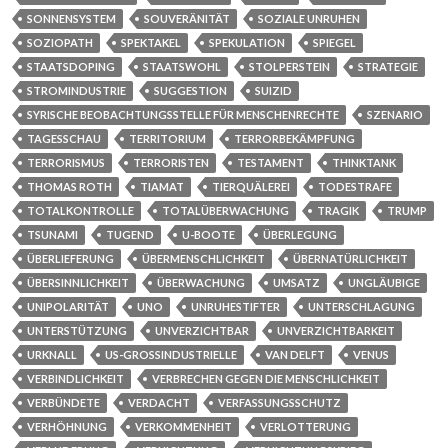
SONNENSYSTEM
SOUVERÄNITÄT
SOZIALE UNRUHEN
SOZIOPATH
SPEKTAKEL
SPEKULATION
SPIEGEL
STAATSDOPING
STAATSWOHL
STOLPERSTEIN
STRATEGIE
STROMINDUSTRIE
SUGGESTION
SUIZID
SYRISCHE BEOBACHTUNGSSTELLE FÜR MENSCHENRECHTE
SZENARIO
TAGESSCHAU
TERRITORIUM
TERRORBEKÄMPFUNG
TERRORISMUS
TERRORISTEN
TESTAMENT
THINKTANK
THOMAS ROTH
TIAMAT
TIERQUÄLEREI
TODESTRAFE
TOTALKONTROLLE
TOTALÜBERWACHUNG
TRAGIK
TRUMP
TSUNAMI
TUGEND
U-BOOTE
ÜBERLEGUNG
ÜBERLIEFERUNG
ÜBERMENSCHLICHKEIT
ÜBERNATÜRLICHKEIT
ÜBERSINNLICHKEIT
ÜBERWACHUNG
UMSATZ
UNGLÄUBIGE
UNIPOLARITÄT
UNO
UNRUHESTIFTER
UNTERSCHLAGUNG
UNTERSTÜTZUNG
UNVERZICHTBAR
UNVERZICHTBARKEIT
URKNALL
US-GROSSINDUSTRIELLE
VAN DELFT
VENUS
VERBINDLICHKEIT
VERBRECHEN GEGEN DIE MENSCHLICHKEIT
VERBÜNDETE
VERDACHT
VERFASSUNGSSCHUTZ
VERHÖHNUNG
VERKOMMENHEIT
VERLOTTERUNG