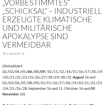
„VORBESTIMMTES“
„SCHICKSAL“ – INDUSTRIELL
ERZEUGTE KLIMATISCHE
UND MILITÄRISCHE
APOKALYPSE SIND
VERMEIDBAR
1. AUGUST 16
(Aktualisiert
02./03./04./05.
/
06
.
/08.
/
09
.
/10./11./12./14./15./16./17./18./19.
/20./21./22./23./25./26./27./28./29./30./31
.
August
16 und
02./03./04./05./08./09./10./15./16./17./18./19./20./21./22./23.
/24./25./26./28. September 16 und 11. Oktober 16 und
09.
November
16)