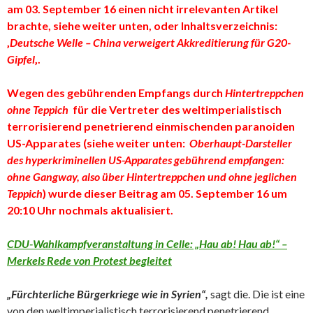
am 03. September 16 einen nicht irrelevanten Artikel
brachte, siehe weiter unten, oder Inhaltsverzeichnis:
‚
Deutsche Welle – China verweigert Akkreditierung für G20-
Gipfel
‚.
Wegen des gebührenden Empfangs durch
Hintertreppchen
ohne Teppich
für die Vertreter des weltimperialistisch
terrorisierend penetrierend einmischenden paranoiden
US-Apparates
(siehe weiter unten:
Oberhaupt-Darsteller
des hyperkriminellen US-Apparates gebührend empfangen:
ohne Gangway, also über Hintertreppchen und ohne jeglichen
Teppich
)
wurde dieser Beitrag am 05. September 16 um
20:10 Uhr nochmals aktualisiert.
CDU-Wahlkampfveranstaltung in Celle: „Hau ab! Hau ab!“ –
Merkels Rede von Protest begleitet
„Fürchterliche Bürgerkriege wie in Syrien“,
sagt die. Die ist eine
von den weltimperialistisch terrorisierend penetrierend