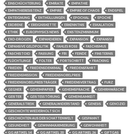
EINSCHÜCHTERUNG
EMIRATE
EMPATHIE
EMPATHIERESISTENZ
EMPIRE
EMPIRE OF CHAOS
ENDSPIEL
ENTEIGNUNG
ENTHÜLLUNGEN
EPOCHAL
EPOCHE
ERDBENE
EREIGNISKETTE
ERKENNTNIS
ESKALATION
ETHIK
EUROPHYSICS NEWS
EXISTENZMINIMUM
EXO-DROGEN
EXPANDIEREN
EXPANSION
EXPANSIV
EXPANSIVE GELDPOLITIK
FAHLES ROSS
FASCHISMUS
FASCHISTOID
FASSUNG
FBI
FEINDE
FINSTERNIS
FLÜCHTLINGE
FOLTER
FORTSCHRITT
FRACKING
FRIEDEN
FRIEDENSDENKMAL
FRIEDENSFAHRT
FRIEDENSMISSION
FRIEDENSNOBELPREIS
FRIEDENSNOBELPREISTRÄGER
FRIEDENSVERTRAG
FURZ
GEGNER
GEHEIMPAPIER
GEHEIMSPRACHE
GEHIRNWÄSCHE
GEISTER
GEISTESSTÖRUNG
GEMEINSAMKEIT
GENERALSTREIK
GENERALWIDERSTAND
GENESIS
GENOZID
GESCHICHTE WIEDERHOLT SICH
GESCHICHTEN AUS DER SCHATTENWELT
GESPANNT
GESUNDHEIT
GEWINNMAXIMIERUNG
GEWOHNHEIT
GG ARTIKEL 14
GG ARTIKEL 20
GG ARTIKEL 26
GIFTGAS