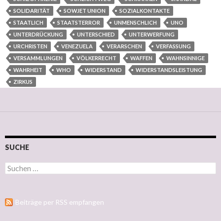
SOLIDARITÄT
SOWJET UNION
SOZIALKONTAKTE
STAATLICH
STAATSTERROR
UNMENSCHLICH
UNO
UNTERDRÜCKUNG
UNTERSCHIED
UNTERWERFUNG
URCHRISTEN
VENEZUELA
VERARSCHEN
VERFASSUNG
VERSAMMLUNGEN
VÖLKERRECHT
WAFFEN
WAHNSINNIGE
WAHRHEIT
WHO
WIDERSTAND
WIDERSTANDSLEISTUNG
ZIRKUS
SUCHE
Suchen nach:
Beiträge per RSS empfangen