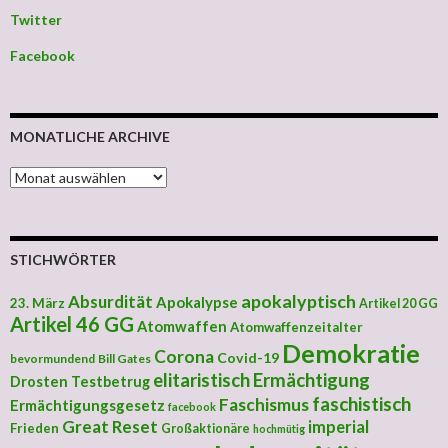
Twitter
Facebook
MONATLICHE ARCHIVE
MONATLICHE ARCHIVE
STICHWÖRTER
apokalyptisch
Absurdität
Apokalypse
23. März
Artikel 20 GG
Artikel 46 GG
Atomwaffen
Atomwaffenzeitalter
Demokratie
Corona
Covid-19
bevormundend
Bill Gates
elitaristisch
Ermächtigung
Drosten Testbetrug
faschistisch
Faschismus
Ermächtigungsgesetz
facebook
Great Reset
imperial
Frieden
Großaktionäre
hochmütig