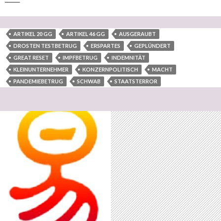
ARTIKEL 20 GG
ARTIKEL 46 GG
AUSGERAUBT
DROSTEN TESTBETRUG
ERSPARTES
GEPLÜNDERT
GREAT RESET
IMPFBETRUG
INDEMNITÄT
KLEINUNTERNEHMER
KONZERNPOLITISCH
MACHT
PANDEMIEBETRUG
SCHWAB
STAATSTERROR