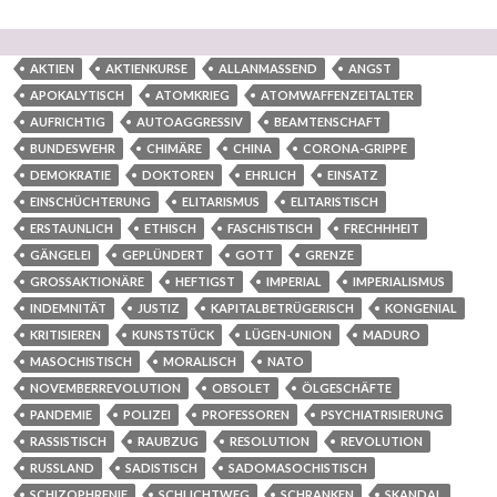
AKTIEN
AKTIENKURSE
ALLANMASSEND
ANGST
APOKALYTISCH
ATOMKRIEG
ATOMWAFFENZEITALTER
AUFRICHTIG
AUTOAGGRESSIV
BEAMTENSCHAFT
BUNDESWEHR
CHIMÄRE
CHINA
CORONA-GRIPPE
DEMOKRATIE
DOKTOREN
EHRLICH
EINSATZ
EINSCHÜCHTERUNG
ELITARISMUS
ELITARISTISCH
ERSTAUNLICH
ETHISCH
FASCHISTISCH
FRECHHHEIT
GÄNGELEI
GEPLÜNDERT
GOTT
GRENZE
GROSSAKTIONÄRE
HEFTIGST
IMPERIAL
IMPERIALISMUS
INDEMNITÄT
JUSTIZ
KAPITALBETRÜGERISCH
KONGENIAL
KRITISIEREN
KUNSTSTÜCK
LÜGEN-UNION
MADURO
MASOCHISTISCH
MORALISCH
NATO
NOVEMBERREVOLUTION
OBSOLET
ÖLGESCHÄFTE
PANDEMIE
POLIZEI
PROFESSOREN
PSYCHIATRISIERUNG
RASSISTISCH
RAUBZUG
RESOLUTION
REVOLUTION
RUSSLAND
SADISTISCH
SADOMASOCHISTISCH
SCHIZOPHRENIE
SCHLICHTWEG
SCHRANKEN
SKANDAL