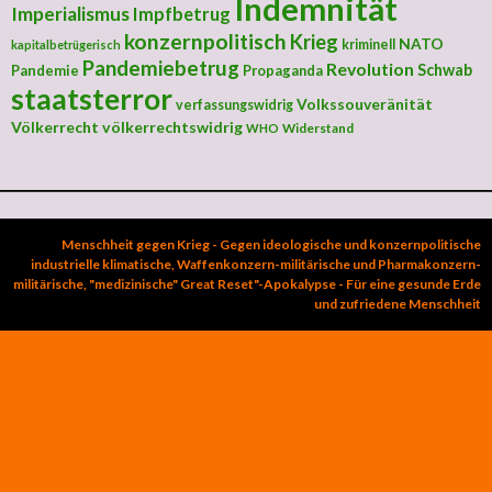
Indemnität
Imperialismus
Impfbetrug
konzernpolitisch
Krieg
NATO
kriminell
kapitalbetrügerisch
Pandemiebetrug
Revolution
Schwab
Pandemie
Propaganda
staatsterror
Volkssouveränität
verfassungswidrig
Völkerrecht
völkerrechtswidrig
Widerstand
WHO
Menschheit gegen Krieg - Gegen ideologische und konzernpolitische
industrielle klimatische, Waffenkonzern-militärische und Pharmakonzern-
militärische, "medizinische" Great Reset"-Apokalypse - Für eine gesunde Erde
und zufriedene Menschheit