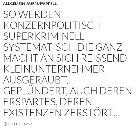
ALLGEMEIN
,
AUFRUF/APPELL
SO WERDEN
KONZERNPOLITISCH
SUPERKRIMINELL
SYSTEMATISCH DIE GANZ
MACHT AN SICH REISSEND K
LEINUNTERNEHMER A
USGERAUBT, G
EPLÜNDERT, AUCH DEREN E
RSPARTES, DEREN E
XISTENZEN ZERSTÖRT…
5. FEBRUAR 21