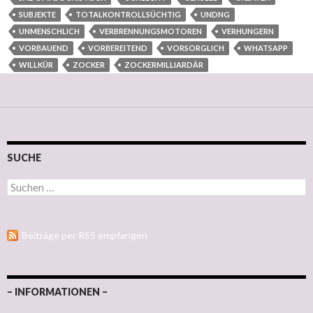
SUBJEKTE
TOTALKONTROLLSÜCHTIG
UNDNG
UNMENSCHLICH
VERBRENNUNGSMOTOREN
VERHUNGERN
VORBAUEND
VORBEREITEND
VORSORGLICH
WHATSAPP
WILLKÜR
ZOCKER
ZOCKERMILLIARDÄR
SUCHE
Suchen nach:
Beiträge per RSS empfangen
– INFORMATIONEN –