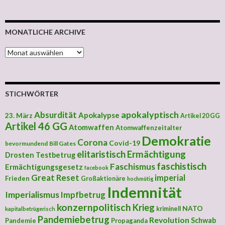
MONATLICHE ARCHIVE
MONATLICHE ARCHIVE
STICHWÖRTER
apokalyptisch
Absurdität
Apokalypse
23. März
Artikel 20 GG
Artikel 46 GG
Atomwaffen
Atomwaffenzeitalter
Demokratie
Corona
Covid-19
bevormundend
Bill Gates
elitaristisch
Ermächtigung
Drosten Testbetrug
faschistisch
Faschismus
Ermächtigungsgesetz
facebook
Great Reset
imperial
Frieden
Großaktionäre
hochmütig
Indemnität
Imperialismus
Impfbetrug
konzernpolitisch
Krieg
NATO
kriminell
kapitalbetrügerisch
Pandemiebetrug
Revolution
Schwab
Pandemie
Propaganda