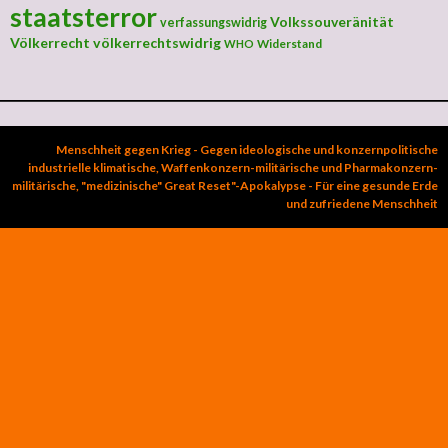
staatsterror
Volkssouveränität
verfassungswidrig
Völkerrecht
völkerrechtswidrig
Widerstand
WHO
Menschheit gegen Krieg - Gegen ideologische und konzernpolitische
industrielle klimatische, Waffenkonzern-militärische und Pharmakonzern-
militärische, "medizinische" Great Reset"-Apokalypse - Für eine gesunde Erde
und zufriedene Menschheit