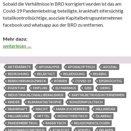
Sobald die Verhältnisse in BRD korrigiert wurden ist das am
Covid-19 Pandemiebetrug beteiligte, krankhaft eifersüchtig
totallkontrollsüchtige, asoziale Kapitalbetrugsunternehmen
facebook und whatsapp aus der BRD zu entfernen.
Mehr dazu:
Sobald die Verhältnisse in BRD korrigiert wurden ist das am 
weiterlesen
→
AKTIEMÄRKTE
APOKALYPSE
APOKALYPTISCH
ASOZIAL
BEDROHUNG
BELÄSTIGT
BELEIDIGUNG
BELIEBIG
BEREICHERUNGSZWECK
BÖRSEN
COVID-19
EIFERSÜCHTIG
EIGENTUM
EINFLUSS
ELITARISMUS
GIER
GIERIG
INDUSTRIALKLONIALLIBERALISMUS
KAPITALBETRUGSUNTERNEHMEN
KINDER
KLIMAKATASTROPHE
KONZERNPOLITISCH
KRANKHAFT
MACHT
MARK ZUCKERBERG
MILLIARDÄR
MILLIARDÄRE
MITTEL
MONOTHEISTISCH
ÖLABBAU
PANDEMIEBETRUG
RASSISTISCH
RELIGIONIDEOLOGIEN
SADOMASOCHISTISCH
SCHLECHT
SEXUELL
SKLAVEN