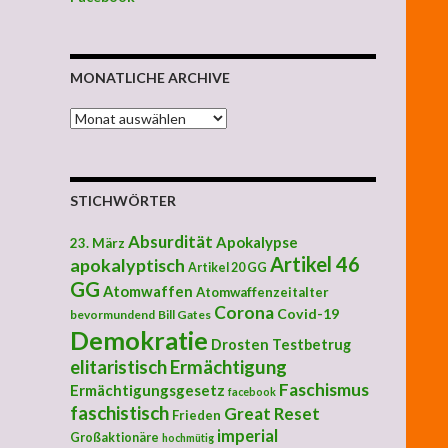
MONATLICHE ARCHIVE
MONATLICHE ARCHIVE
STICHWÖRTER
Absurdität
Apokalypse
23. März
Artikel 46
apokalyptisch
Artikel 20 GG
GG
Atomwaffen
Atomwaffenzeitalter
Corona
Covid-19
bevormundend
Bill Gates
Demokratie
Drosten Testbetrug
elitaristisch
Ermächtigung
Faschismus
Ermächtigungsgesetz
facebook
faschistisch
Great Reset
Frieden
imperial
Großaktionäre
hochmütig