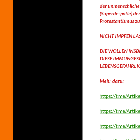
der unmenschlichen
(Superdespotie) de
Protestantismus zu
NICHT IMPFEN LA
DIE WOLLEN INSB
DIESE IMMUNGES
LEBENSGEFÄHRLICH
Mehr dazu:
https://t.me/Arti
https://t.me/Arti
https://t.me/Arti