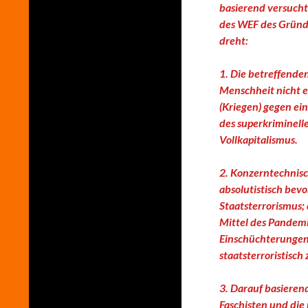
basierend versuch
des WEF des Gründ
dreht:
1. Die betreffenden
Menschheit nicht 
(Kriegen) gegen ei
des superkriminell
Vollkapitalismus.
2. Konzerntechnisch
absolutistisch be
Staatsterrorismus;
Mittel des Pandemi
Einschüchterungen
staatsterroristisch
3. Darauf basieren
Faschisten und die