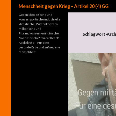
Suchen
Menschheit gegen Krieg – Artikel 20 (4) GG
Gegen ideologische und
konzernpolitische industrielle
klimatische, Waffenkonzern-
militärische und
Pharmakonzern-militärische,
Schlagwort-Archi
"medizinische" "Great Reset"-
Apokalypse – Für eine
gesunde Erde und zufriedene
Menschheit