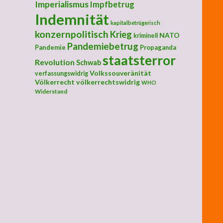
Imperialismus
Impfbetrug
Indemnität
kapitalbetrügerisch
konzernpolitisch
Krieg
NATO
kriminell
Pandemiebetrug
Pandemie
Propaganda
staatsterror
Revolution
Schwab
Volkssouveränität
verfassungswidrig
Völkerrecht
völkerrechtswidrig
WHO
Widerstand