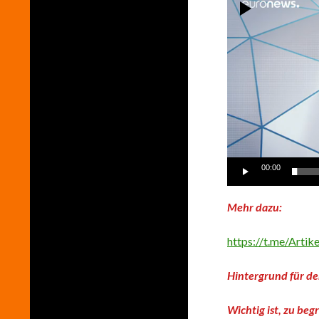
Video-
Player
00:00
Mehr dazu:
https://t.me/Arti
Hintergrund für d
Wichtig ist, zu beg