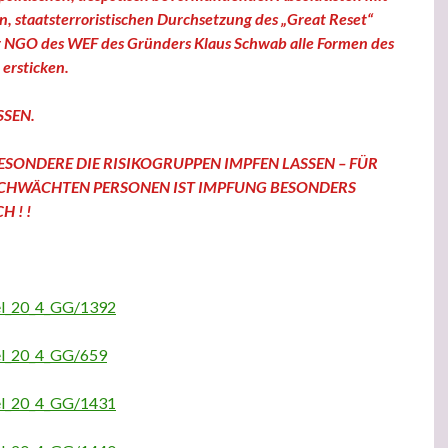
, staatsterroristischen Durchsetzung des „Great Reset“
r NGO des WEF des Gründers Klaus Schwab alle Formen des
 ersticken.
SSEN.
ESONDERE DIE RISIKOGRUPPEN IMPFEN LASSEN – FÜR
CHWÄCHTEN PERSONEN IST IMPFUNG BESONDERS
 ! !
kel_20_4_GG/1392
kel_20_4_GG/659
kel_20_4_GG/1431