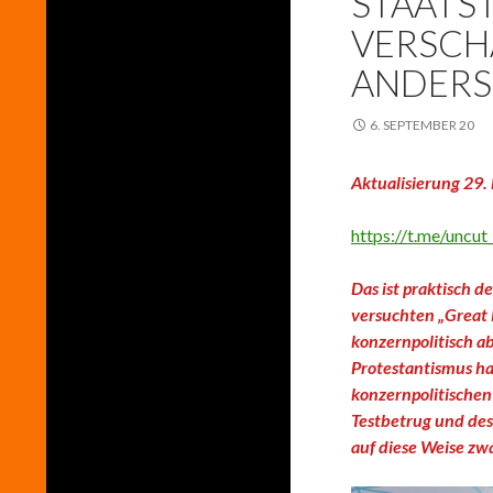
STAATS
VERSCHA
ANDERS
6. SEPTEMBER 20
Aktualisierung 29
https://t.me/uncu
Das ist praktisch d
versuchten „Great
konzernpolitisch ab
Protestantismus han
konzernpolitische
Testbetrug und des
auf diese Weise zwa