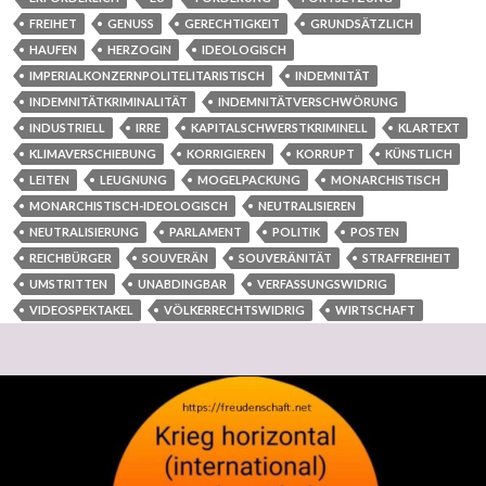
FREIHET
GENUSS
GERECHTIGKEIT
GRUNDSÄTZLICH
HAUFEN
HERZOGIN
IDEOLOGISCH
IMPERIALKONZERNPOLITELITARISTISCH
INDEMNITÄT
INDEMNITÄTKRIMINALITÄT
INDEMNITÄTVERSCHWÖRUNG
INDUSTRIELL
IRRE
KAPITALSCHWERSTKRIMINELL
KLARTEXT
KLIMAVERSCHIEBUNG
KORRIGIEREN
KORRUPT
KÜNSTLICH
LEITEN
LEUGNUNG
MOGELPACKUNG
MONARCHISTISCH
MONARCHISTISCH-IDEOLOGISCH
NEUTRALISIEREN
NEUTRALISIERUNG
PARLAMENT
POLITIK
POSTEN
REICHBÜRGER
SOUVERÄN
SOUVERÄNITÄT
STRAFFREIHEIT
UMSTRITTEN
UNABDINGBAR
VERFASSUNGSWIDRIG
VIDEOSPEKTAKEL
VÖLKERRECHTSWIDRIG
WIRTSCHAFT