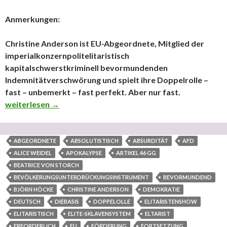
Anmerkungen:
Christine Anderson ist EU-Abgeordnete, Mitglied der
imperialkonzernpolitelitaristisch
kapitalschwerstkriminell bevormundenden
Indemnitätverschwörung und spielt ihre Doppelrolle –
fast – unbemerkt – fast perfekt. Aber nur fast.
Die Mogelpackungen „AfD“ und „dieBasis“ betreffend
weiterlesen
→
ABGEORDNETE
ABSOLUTISTISCH
ABSURDITÄT
AFD
ALICE WEIDEL
APOKALYPSE
ARTIKEL 46 GG
BEATRICE VON STORCH
BEVÖLKERUNGSUNTERDRÜCKUNGSINSTRUMENT
BEVORMUNDEND
BJÖRN HÖCKE
CHRISTINE ANDERSON
DEMOKRATIE
DEUTSCH
DIEBASIS
DOPPELOLLE
ELITARISTENSHOW
ELITARISTISCH
ELITE-SKLAVENSYSTEM
ELTARIST
ERFORDERLICH
EU
FÖRDERUNG
FORTSETZUNG