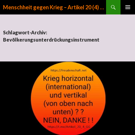
Suchen
Menschheit gegen Krieg – Artikel 20 (4) GG
ZUM INHALT SPRINGEN
PRIMÄR
MENÜ
Schlagwort-Archiv:
Bevölkerungsunterdrückungsinstrument