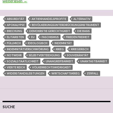
Arbeiten hier alle „Elitaristen“ gegen die Bevölkerungen auf die
weiterlesen
→
ABSURDITÄT
AKTIENHANDELSPROFITE
ALTERNATIV
APOKALYPSE
BEVÖLKERUNGSUNTERDRÜCKUNGSINSTRUMENT
BRECHUNG
DEMOKRSTIE GERECHTIGKEIT
DIE BASIS
ELITARISTEN
EU
FASCHISMUS
FRIEDEN FREIHEIT
FÜLLMICH
IDEOLOGISCH
INDEMNITÄT
INDEMNITÄTVERSCHWÖRUNG
KRIEG
KRIEGERISCH
NOTWEHR
SELBSTVERTEIDIGUNG
SOUVERÄNITÄT
SOZIALSTAATLICHKEIT
UNANGREIFBARKEIT
UNANTASTBARKEIT
VIERTE REICH
VÖLKERRECHTSWIDRIGKEIT
WIDERSTANDSLEISTUNGEN
WIRTSCHAFTSKRIEG
ZERFALL
SUCHE