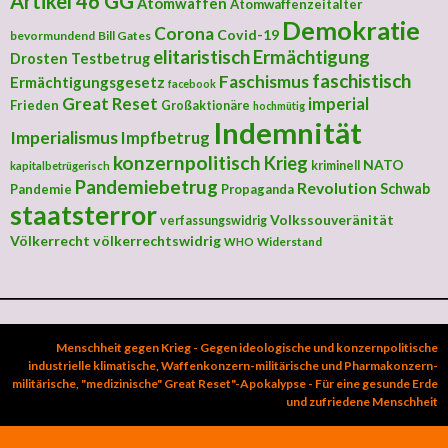
Artikel 46 GG
Atomwaffen
Atomwaffenzeitalter
Demokratie
Corona
Covid-19
bevormundend
Bill Gates
elitaristisch
Ermächtigung
Drosten Testbetrug
faschistisch
Faschismus
Ermächtigungsgesetz
facebook
Great Reset
imperial
Frieden
Großaktionäre
hochmütig
Indemnität
Imperialismus
Impfbetrug
konzernpolitisch
Krieg
NATO
kriminell
kapitalbetrügerisch
Pandemiebetrug
Revolution
Schwab
Pandemie
Propaganda
staatsterror
Volkssouveränität
verfassungswidrig
Völkerrecht
völkerrechtswidrig
Widerstand
WHO
Menschheit gegen Krieg - Gegen ideologische und konzernpolitische
industrielle klimatische, Waffenkonzern-militärische und Pharmakonzern-
militärische, "medizinische" Great Reset"-Apokalypse - Für eine gesunde Erde
und zufriedene Menschheit