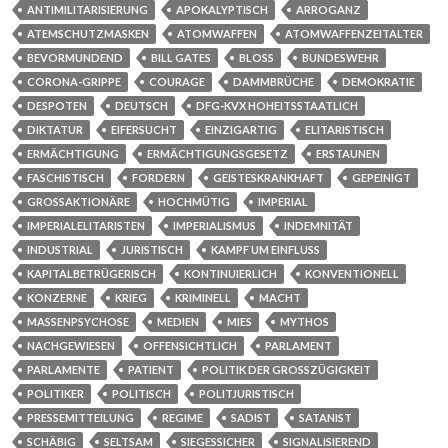
ANTIMILITARISIERUNG
APOKALYPTISCH
ARROGANZ
ATEMSCHUTZMASKEN
ATOMWAFFEN
ATOMWAFFENZEITALTER
BEVORMUNDEND
BILL GATES
BLOSS
BUNDESWEHR
CORONA-GRIPPE
COURAGE
DAMMBRÜCHE
DEMOKRATIE
DESPOTEN
DEUTSCH
DFG-KVX HOHEITSSTAATLICH
DIKTATUR
EIFERSUCHT
EINZIGARTIG
ELITARISTISCH
ERMÄCHTIGUNG
ERMÄCHTIGUNGSGESETZ
ERSTAUNEN
FASCHISTISCH
FORDERN
GEISTESKRANKHAFT
GEPEINIGT
GROSSAKTIONÄRE
HOCHMÜTIG
IMPERIAL
IMPERIALELITARISTEN
IMPERIALISMUS
INDEMNITÄT
INDUSTRIAL
JURISTISCH
KAMPF UM EINFLUSS
KAPITALBETRÜGERISCH
KONTINUIERLICH
KONVENTIONELL
KONZERNE
KRIEG
KRIMINELL
MACHT
MASSENPSYCHOSE
MEDIEN
MIES
MYTHOS
NACHGEWIESEN
OFFENSICHTLICH
PARLAMENT
PARLAMENTE
PATIENT
POLITIK DER GROSSZÜGIGKEIT
POLITIKER
POLITISCH
POLITJURISTISCH
PRESSEMITTEILUNG
REGIME
SADIST
SATANIST
SCHÄBIG
SELTSAM
SIEGESSICHER
SIGNALISIEREND