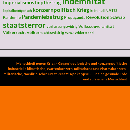
Indemnität
Imperialismus
Impfbetrug
konzernpolitisch
Krieg
NATO
kriminell
kapitalbetrügerisch
Pandemiebetrug
Revolution
Schwab
Pandemie
Propaganda
staatsterror
Volkssouveränität
verfassungswidrig
Völkerrecht
völkerrechtswidrig
Widerstand
WHO
Menschheit gegen Krieg - Gegen ideologische und konzernpolitische
industrielle klimatische, Waffenkonzern-militärische und Pharmakonzern-
militärische, "medizinische" Great Reset"-Apokalypse - Für eine gesunde Erde
und zufriedene Menschheit