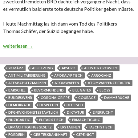
zweckentfremdeten BRD dachte ich vergangene Nacht, dass
es vermutlich bald erste tote deutsche Politiker geben müsste.
Heute Nachmittag las ich dann vom Tod des Politikers
Thomas Schäfer, der Suizid begangen habe.
Der Tod eines deutschen, hessischen Finanzministers während d
weiterlesen
→
23. MÄRZ
ABSETZUNG
ABSURD
ALEISTER CROWLEY
ANTIMILITARISIERUNG
APOKALYPTISCH
ARROGANZ
ATEMSCHUTZMASKEN
ATOMWAFFEN
ATOMWAFFENZEITALTER
BARSCHEL
BEVORMUNDEND
BILL GATES
BLOSS
BUNDESWEHR
CORONA-GRIPPE
COURAGE
DAMMBRÜCHE
DEMOKRATIE
DESPOTEN
DEUTSCH
DFG-KVX HOHEITSSTAATLICH
DIKTATUR
EIFERSUCHT
EINZIGARTIG
ELITARISTISCH
ERMÄCHTIGUNG
ERMÄCHTIGUNGSGESETZ
ERSTAUNEN
FASCHISTISCH
FORDERN
GEISTESKRANKHAFT
GEPEINIGT