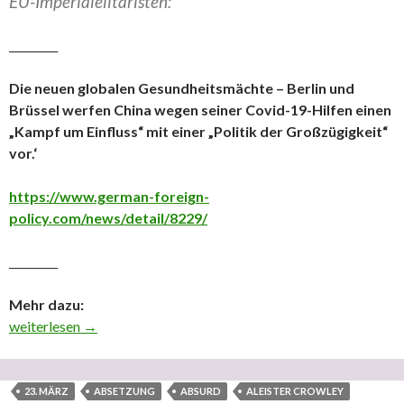
EU-Imperialelitaristen:
_________
Die neuen globalen Gesundheitsmächte – Berlin und
Brüssel werfen China wegen seiner Covid-19-Hilfen einen
„Kampf um Einfluss“ mit einer „Politik der Großzügigkeit“
vor.‘
https://www.german-foreign-
policy.com/news/detail/8229/
_________
Mehr dazu:
Der Imperial-Indemnität-kriminell bedingte Superegoismus und d
weiterlesen
→
23. MÄRZ
ABSETZUNG
ABSURD
ALEISTER CROWLEY