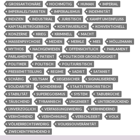
GROSSAKTIONÄRE
HOCHMÜTIG
HUMAN
IMPERIAL
IMPERIALELITARISTEN
IMPERIALISMUS
INDEMNITÄT
INDIZIEN
INDUSTRIAL
JURISTISCH
KAMPF UM EINFLUSS
KAPITALBETRÜGERISCH
KONTINUIERLICH
KONVENTIONELL
KONZERNE
KRIEG
KRIMINELL
MACHT
MASSENPSYCHOSE
MEDIEN
MERKLE
MIES
MÖLLEMANN
MYTHOS
NACHGEWIESEN
OFFENSICHTLICH
PARLAMENT
PARLAMENTE
PATIENT
POLITIK DER GROSSZÜGIGKEIT
POLITIKER
POLITISCH
POLITJURISTISCH
PRESSEMITTEILUNG
REGIME
SADIST
SATANIST
SCHÄBIG
SELTSAM
SIEGESSICHER
SIGNALISIEREND
SOLIDARITÄT
SONDERBAR
STAATSTERRORISTISCH
STABILITÄT
SUPEREGOISMUS
SYSTEM
TABUBRÜCHE
TÄUSCHEND
TYRANNISCH
UNGENIERT
UNTERDRÜCKEND
UNVERZÜGLICH
VERFASSUNGSWIDRIG
VERHINDERND
VERHÖHNEND
VERHÖHNUNG
VERSCHLEIERT
VOLK
VÖLKERRECHTSWIDRIG
VOLKSSOUVERÄNITÄT
ZWECKENTFREMDEND 0