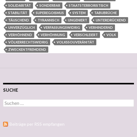
SOLIDARITÄT
SONDERBAR
STAATSTERRORISTISCH
STABILITÄT
SUPEREGOISMUS
SYSTEM
TABUBRÜCHE
TÄUSCHEND
TYRANNISCH
UNGENIERT
UNTERDRÜCKEND
UNVERZÜGLICH
VERFASSUNGSWIDRIG
VERHINDERND
VERHÖHNEND
VERHÖHNUNG
VERSCHLEIERT
VOLK
VÖLKERRECHTSWIDRIG
VOLKSSOUVERÄNITÄT
ZWECKENTFREMDEND
SUCHE
Suchen nach:
Beiträge per RSS empfangen