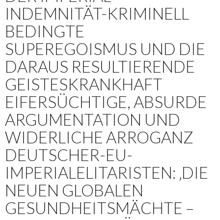
INDEMNITÄT-KRIMINELL
BEDINGTE
SUPEREGOISMUS UND DIE
DARAUS RESULTIERENDE
GEISTESKRANKHAFT
EIFERSÜCHTIGE, ABSURDE
ARGUMENTATION UND
WIDERLICHE ARROGANZ
DEUTSCHER-EU-
IMPERIALELITARISTEN: ‚DIE
NEUEN GLOBALEN
GESUNDHEITSMÄCHTE –