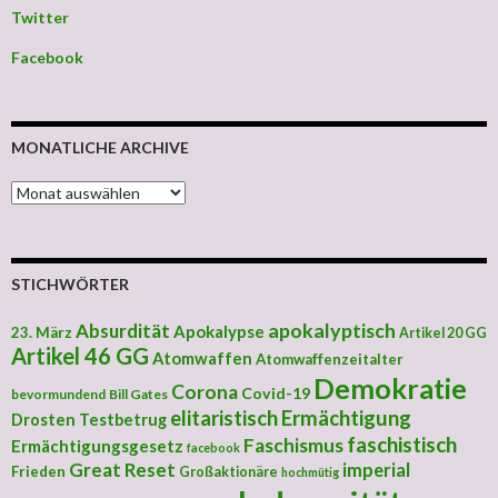
Twitter
Facebook
MONATLICHE ARCHIVE
MONATLICHE ARCHIVE
STICHWÖRTER
apokalyptisch
Absurdität
Apokalypse
23. März
Artikel 20 GG
Artikel 46 GG
Atomwaffen
Atomwaffenzeitalter
Demokratie
Corona
Covid-19
bevormundend
Bill Gates
elitaristisch
Ermächtigung
Drosten Testbetrug
faschistisch
Faschismus
Ermächtigungsgesetz
facebook
Great Reset
imperial
Frieden
Großaktionäre
hochmütig