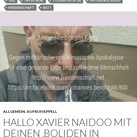
TAZ
TIEFSCHLAF
TODESSTATISTIK
UNTERDRÜCKUNG
WISSENSCHAFT
WUT
ALLGEMEIN
,
AUFRUF/APPELL
HALLO XAVIER NAIDOO MIT
DEINEN ‚BOLIDEN IN