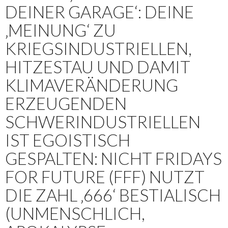
DEINER GARAGE‘: DEINE
‚MEINUNG‘ ZU
KRIEGSINDUSTRIELLEN,
HITZESTAU UND DAMIT
KLIMAVERÄNDERUNG
ERZEUGENDEN
SCHWERINDUSTRIELLEN
IST EGOISTISCH
GESPALTEN: NICHT FRIDAYS
FOR FUTURE (FFF) NUTZT
DIE ZAHL ‚666‘ BESTIALISCH
(UNMENSCHLICH,