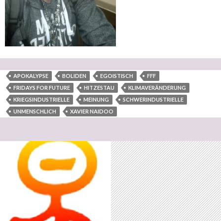
APOKALYPSE
BOLIDEN
EGOISTISCH
FFF
FRIDAYS FOR FUTURE
HITZESTAU
KLIMAVERÄNDERUNG
KRIEGSINDUSTRIELLE
MEINUNG
SCHWERINDUSTRIELLE
UNMENSCHLICH
XAVIER NAIDOO