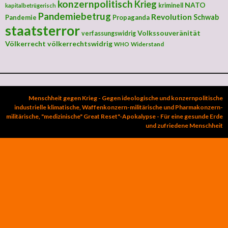
konzernpolitisch
Krieg
NATO
kriminell
kapitalbetrügerisch
Pandemiebetrug
Revolution
Schwab
Pandemie
Propaganda
staatsterror
Volkssouveränität
verfassungswidrig
Völkerrecht
völkerrechtswidrig
Widerstand
WHO
Menschheit gegen Krieg - Gegen ideologische und konzernpolitische
industrielle klimatische, Waffenkonzern-militärische und Pharmakonzern-
militärische, "medizinische" Great Reset"-Apokalypse - Für eine gesunde Erde
und zufriedene Menschheit