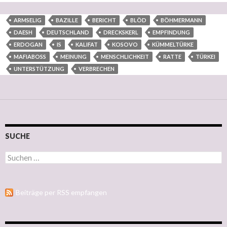
ARMSELIG
BAZILLE
BERICHT
BLÖD
BÖHMERMANN
DAESH
DEUTSCHLAND
DRECKSKERL
EMPFINDUNG
ERDOGAN
IS
KALIFAT
KOSOVO
KÜMMELTÜRKE
MAFIABOSS
MEINUNG
MENSCHLICHKEIT
RATTE
TÜRKEI
UNTERSTÜTZUNG
VERBRECHEN
SUCHE
Suchen nach:
Beiträge per RSS empfangen