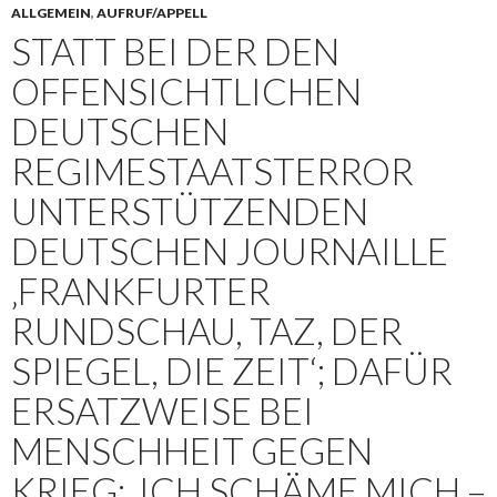
ALLGEMEIN
,
AUFRUF/APPELL
STATT BEI DER DEN
OFFENSICHTLICHEN
DEUTSCHEN
REGIMESTAATSTERROR
UNTERSTÜTZENDEN
DEUTSCHEN JOURNAILLE
‚FRANKFURTER
RUNDSCHAU, TAZ, DER
SPIEGEL, DIE ZEIT‘; DAFÜR
ERSATZWEISE BEI
MENSCHHEIT GEGEN
KRIEG: ‚ICH SCHÄME MICH –