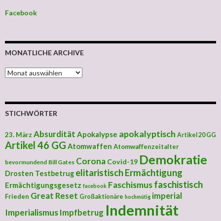
Facebook
MONATLICHE ARCHIVE
MONATLICHE ARCHIVE
STICHWÖRTER
apokalyptisch
Absurdität
Apokalypse
23. März
Artikel 20 GG
Artikel 46 GG
Atomwaffen
Atomwaffenzeitalter
Demokratie
Corona
Covid-19
bevormundend
Bill Gates
elitaristisch
Ermächtigung
Drosten Testbetrug
faschistisch
Faschismus
Ermächtigungsgesetz
facebook
Great Reset
imperial
Frieden
Großaktionäre
hochmütig
Indemnität
Imperialismus
Impfbetrug