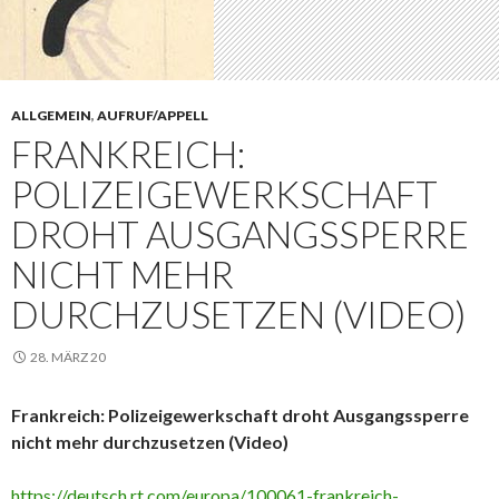
ALLGEMEIN
,
AUFRUF/APPELL
FRANKREICH:
POLIZEIGEWERKSCHAFT
DROHT AUSGANGSSPERRE
NICHT MEHR
DURCHZUSETZEN (VIDEO)
28. MÄRZ 20
Frankreich: Polizeigewerkschaft droht Ausgangssperre
nicht mehr durchzusetzen (Video)
https://deutsch.rt.com/europa/100061-frankreich-