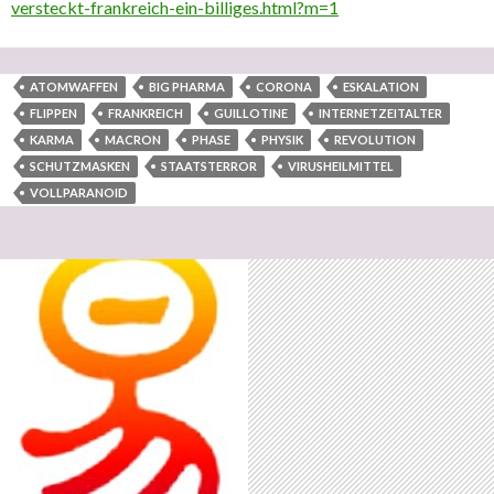
versteckt-frankreich-ein-billiges.html?m=1
ATOMWAFFEN
BIG PHARMA
CORONA
ESKALATION
FLIPPEN
FRANKREICH
GUILLOTINE
INTERNETZEITALTER
KARMA
MACRON
PHASE
PHYSIK
REVOLUTION
SCHUTZMASKEN
STAATSTERROR
VIRUSHEILMITTEL
VOLLPARANOID