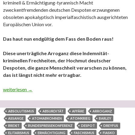
kriminell & Ermächtigung-tyrannisch Macht
zweckentfremdenden deutschen Despoten erzwungenen
obsoleten apokalyptisch imperialfaschistisch ausgerichteten
Europäischen Union vor.
Das haut nun endgültig dem Fass den Boden raus!
Diese unerträgliche Arroganz diese Indemnität-
kriminellen Frechheiten, der Hochmut deutscher
Despoten, die ganze Menschheit verarschen zu können,
das ist längst nicht mehr ertragbar.
Die apokalyptisch imperialfaschistisch elitaristisch Indemnitä
weiterlesen
→
ABSOLUTISMUS
ABSURDITÄT
AFFÄRE
ARROGANZ
ASSANGE
ATOMABKOMNEN
ATOMKRIEG
BARLEY
BREXIT
BUNDESPRESSEKONFERENZ
DESPOT
DREYFUS
ELITARISMUS
ERMÄCHTIGUNG
FASCHISMUS
FIASKO