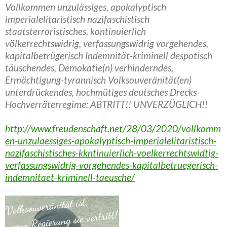
Vollkommen unzulässiges, apokalyptisch
imperialelitaristisch nazifaschistisch
staatsterroristisches, kontinuierlich
völkerrechtswidrig, verfassungswidrig vorgehendes,
kapitalbetrügerisch Indemnität-kriminell despotisch
täuschendes, Demokatie(n) verhinderndes,
Ermächtigung-tyrannisch Volksouveränität(en)
unterdrückendes, hochmütiges deutsches Drecks-
Hochverräterregime: ABTRITT!! UNVERZÜGLICH!!
http://www.freudenschaft.net/28/03/2020/vollkomm
en-unzulaessiges-apokalyptisch-imperialelitaristisch-
nazifaschistisches-kkntinuierlich-voelkerrechtswidtig-
verfassungswidrig-vorgehendes-kapitalbetruegerisch-
indemnitaet-kriminell-taeusche/