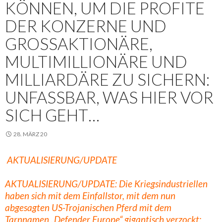
KÖNNEN, UM DIE PROFITE
DER KONZERNE UND
GROSSAKTIONÄRE, M
ULTIMILLIONÄRE UND M
ILLIARDÄRE ZU SICHERN: U
NFASSBAR, WAS HIER VOR S
ICH GEHT…
28. MÄRZ 20
AKTUALISIERUNG/UPDATE
AKTUALISIERUNG/
UPDATE: Die Kriegsindustriellen
haben sich mit dem Einfallstor, mit dem nun
abgesagten US-Trojanischen Pferd mit dem
Tarnnamen „Defender Europe“ gigantisch verzockt: