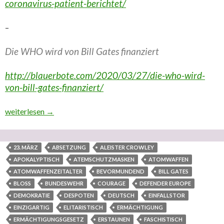
coronavirus-patient-berichtet/
–
Die WHO wird von Bill Gates finanziert
http://blauerbote.com/2020/03/27/die-who-wird-
von-bill-gates-finanziert/
AKTUALISIERUNG/UPDATE: Die Kriegsindustriellen haben sich mit 
weiterlesen
→
23. MÄRZ
ABSETZUNG
ALEISTER CROWLEY
APOKALYPTISCH
ATEMSCHUTZMASKEN
ATOMWAFFEN
ATOMWAFFENZEITALTER
BEVORMUNDEND
BILL GATES
BLOSS
BUNDESWEHR
COURAGE
DEFENDER EUROPE
DEMOKRATIE
DESPOTEN
DEUTSCH
EINFALLSTOR
EINZIGARTIG
ELITARISTISCH
ERMÄCHTIGUNG
ERMÄCHTIGUNGSGESETZ
ERSTAUNEN
FASCHISTISCH