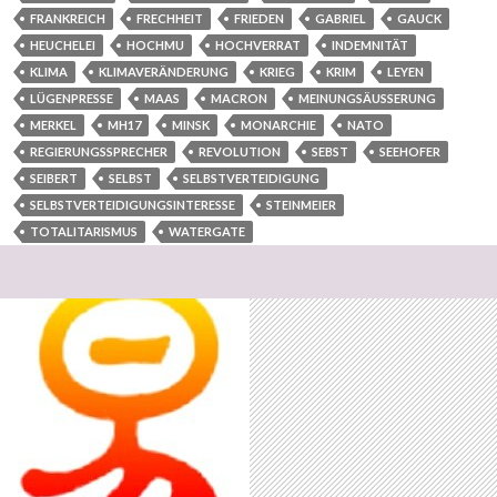
FRANKREICH
FRECHHEIT
FRIEDEN
GABRIEL
GAUCK
HEUCHELEI
HOCHMU
HOCHVERRAT
INDEMNITÄT
KLIMA
KLIMAVERÄNDERUNG
KRIEG
KRIM
LEYEN
LÜGENPRESSE
MAAS
MACRON
MEINUNGSÄUSSERUNG
MERKEL
MH17
MINSK
MONARCHIE
NATO
REGIERUNGSSPRECHER
REVOLUTION
SEBST
SEEHOFER
SEIBERT
SELBST
SELBSTVERTEIDIGUNG
SELBSTVERTEIDIGUNGSINTERESSE
STEINMEIER
TOTALITARISMUS
WATERGATE