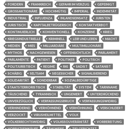
FORDERN
FRANKREICH
GEFAHR IM VERZUG
GEPEINIGT
GROSSAKTIONÄRE
HOCHMÜTIG
IMPERIAL
INDEMNITÄT
INDUSTRIAL
INFLUENZA
INLANDSEINSATZ
JURISTEN
JURISTISCH
KAPITALBETRÜGERISCH
KONTAKTVERBOT
KONTINUIERLICH
KONVENTIONELL
KONZERNE
KRIEG
KRIEGSINDUSTRIELLE
KRIMINELL
LEIB UND LEBEN
MACHT
MEDIEN
MIES
MILLIARDÄRE
MULTIMILLIONÄRE
MYTHOS
NACHGEWIESEN
OFFENSICHTLICH
PARLAMENT
PARLAMENTE
PATIENT
POLITIKER
POLITISCH
POLITJURISTISCH
REGIME
RKI
SADIST
SATANIST
SCHÄBIG
SELTSAM
SIEGESSICHER
SIGNALISIEREND
SOLIDARITÄT
SONDERBAR
SOZIALBEDÜRFTIGE
STAATSTERRORISTISCH
STABILITÄT
SYSTEM
TARNNAME
TÄUSCHEND
TYRANNISCH
UNGENIERT
UNTERDRÜCKEND
UNVERZÜGLICH
VERFASSUNGSBRUCH
VERFASSUNGSWIDRIG
VERHINDERND
VERHÖHNEND
VERHÖHNUNG
VERSCHLEIERT
VERZOCKT
VIRUSHEILMITTEL
VOLK
VÖLKERRECHTSWIDRIG
VOLKSSOUVERÄNITÄT
VORBEREITUNG
VORRATSEINKÄUFE
ZÄHLWEISE
ZIELGERICHTET