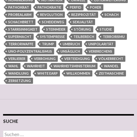
PATHOKRAT
PATHOKRATIE
PERFID
POKER
PROBEALARM
REVOLUTION
REZIPROZITÄT
SCHACH
SCHACHBRETT
SCHEIDEWEG
SEXUALITÄT
STARRSINNIGKEIT
STEINMEIER
STÖRUNG
STUDIE
SUPERMACHT
SYSTEMPRESSE
TEILBEREICH
TERRORISMU
TERRORWAFFE
TRUMP
UMBRUCH
UNIPOLARITÄT
UNO-POLYZENTRALISMUS
UNSÄGLICH
VERBRECHENS
VERLIERER
VERROHUNG
VERTEIDIGUNG
VÖLKERRECHT
WAHL
WAHRHEIT
WAHRHEITSMINISTERIUM
WANDEL
WANDLUNG
WHITE EARP
WILLKOMMEN
ZEITMASCHINE
ZERSETZUNG
SUCHE
Suchen nach: