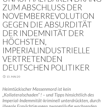
ZUM ABSCHLUSS DER
NOVEMBERREVOLUTION
GEGEN DIE ABSURDITÄT
DER INDEMNITÄT DER
HÖCHSTEN,
IMPERIALINDUSTRIELLE
VERTRETENDEN
DEUTSCHEN POLITIKER
15. MAI 20
Heimtückischer Massenmord ist kein
„Kollateralschaden“ ! – und Tipps hinsichtlich des
Imperial-Indemmität-kriminell unterdrückten, durch
illegale Ermächtigungen zwangsläufig wachsenden,