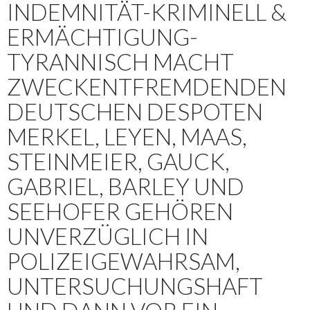
INDEMNITÄT-KRIMINELL &
ERMÄCHTIGUNG-
TYRANNISCH MACHT
ZWECKENTFREMDENDEN
DEUTSCHEN DESPOTEN
MERKEL, LEYEN, MAAS,
STEINMEIER, GAUCK,
GABRIEL, BARLEY UND
SEEHOFER GEHÖREN
UNVERZÜGLICH IN
POLIZEIGEWAHRSAM,
UNTERSUCHUNGSHAFT