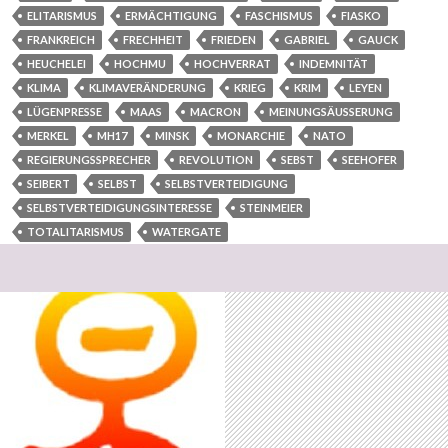
ELITARISMUS
ERMÄCHTIGUNG
FASCHISMUS
FIASKO
FRANKREICH
FRECHHEIT
FRIEDEN
GABRIEL
GAUCK
HEUCHELEI
HOCHMU
HOCHVERRAT
INDEMNITÄT
KLIMA
KLIMAVERÄNDERUNG
KRIEG
KRIM
LEYEN
LÜGENPRESSE
MAAS
MACRON
MEINUNGSÄUSSERUNG
MERKEL
MH17
MINSK
MONARCHIE
NATO
REGIERUNGSSPRECHER
REVOLUTION
SEBST
SEEHOFER
SEIBERT
SELBST
SELBSTVERTEIDIGUNG
SELBSTVERTEIDIGUNGSINTERESSE
STEINMEIER
TOTALITARISMUS
WATERGATE