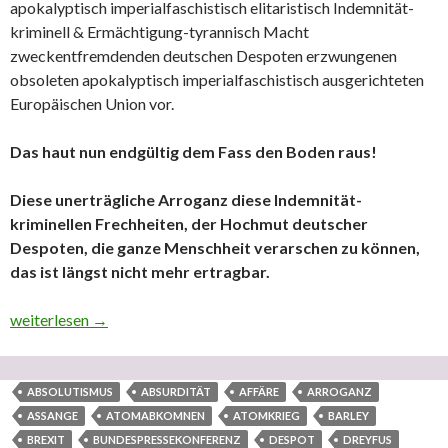
apokalyptisch imperialfaschistisch elitaristisch Indemnität-
kriminell & Ermächtigung-tyrannisch Macht
zweckentfremdenden deutschen Despoten erzwungenen
obsoleten apokalyptisch imperialfaschistisch ausgerichteten
Europäischen Union vor.
Das haut nun endgültig dem Fass den Boden raus!
Diese unerträgliche Arroganz diese Indemnität-
kriminellen Frechheiten, der Hochmut deutscher
Despoten, die ganze Menschheit verarschen zu können,
das ist längst nicht mehr ertragbar.
Die apokalyptisch imperialfaschistisch elitaristisch Indemnitä
weiterlesen
→
ABSOLUTISMUS
ABSURDITÄT
AFFÄRE
ARROGANZ
ASSANGE
ATOMABKOMNEN
ATOMKRIEG
BARLEY
BREXIT
BUNDESPRESSEKONFERENZ
DESPOT
DREYFUS