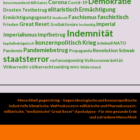
Demokratie
Corona
Covid-19
bevormundend
Bill Gates
elitaristisch
Ermächtigung
Drosten Testbetrug
faschistisch
Faschismus
Ermächtigungsgesetz
facebook
Great Reset
imperial
Frieden
Großaktionäre
hochmütig
Indemnität
Imperialismus
Impfbetrug
konzernpolitisch
Krieg
NATO
kriminell
kapitalbetrügerisch
Pandemiebetrug
Revolution
Schwab
Pandemie
Propaganda
staatsterror
Volkssouveränität
verfassungswidrig
Völkerrecht
völkerrechtswidrig
Widerstand
WHO
Menschheit gegen Krieg - Gegen ideologische und konzernpolitische
industrielle klimatische, Waffenkonzern-militärische und Pharmakonzern-
militärische, "medizinische" Great Reset"-Apokalypse - Für eine gesunde Erde
und zufriedene Menschheit