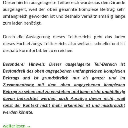
Dieser hierhin ausgelagerte Teilbereich wurde aus dem Grunde
ausgelagert, weil der oben genannte komplexe Beitrag sehr
umfangreich geworden ist und deshalb verhältnismäßig lange
zum laden benötigt.
Durch die Auslagerung dieses Teilbereichs geht das laden
dieses Fortsetzungs-Teilbereichs also weitaus schneller und ist
deshalb kormfortabler zu erreichen.
Besonderer Hinweis:
Dieser ausgelagerte Teil-Bereich
ist
Bestandteil
des oben angegebenen umfangreichen komplexen
Beitrags und ist
grundsätzlich nur als ganzer und im
Zusammenhang mit dem oben angegebenen komplexen
Beitrag zu sehen und zu verstehen und kann nicht unabhängig
davon betrachtet werd
en, auch Auszüge davon nicht, weil
sonst der Kontext nicht mehr erkennbar ist und missbraucht
werden könnte
.
Teil 2 „In ‚eigener‘ Sache“ (ausgelagerter Teilbereich des Bei
weiterlesen
→