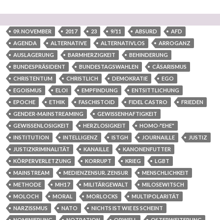
09. NOVEMBER
2017
23
9/11
ABSURD
AFD
AGENDA
ALTERNATIVE
ALTERNATIVLOS
ARROGANZ
AUSLAGERUNG
BARMHERZIGKEIT
BEHINDERUNG
BUNDESPRÄSIDENT
BUNDESTAGSWAHLEN
CÄSARISMUS
CHRISTENTUM
CHRISTLICH
DEMOKRATIE
EGO
EGOISMUS
ELOI
EMPFINDUNG
ENTSITTLICHUNG
EPOCHE
ETHIK
FASCHISTOID
FIDEL CASTRO
FRIEDEN
GENDER-MAINSTREAMING
GEWISSENHAFTIGKEIT
GEWISSENLOSIGKEIT
HERZLOSIGKEIT
HOMO-"EHE"
INSTITUTION
INTELLIGENZ
ISTGH
JOURNAILLE
JUSTIZ
JUSTIZKRIMINALITÄT
KANAILLE
KANONENFUTTER
KÖRPERVERLETZUNG
KORRUPT
KRIEG
LGBT
MAINSTREAM
MEDIENZENSUR. ZENSUR
MENSCHLICHKEIT
METHODE
MH17
MILITÄRGEWALT
MILOSEWITSCH
MOLOCH
MORAL
MORLOCKS
MULTIPOLARITÄT
NARZISSMUS
NATO
NICHTS IST WIE ES SCHEINT
NOMINIERUNG
NOTRATION
ORWELL
OSTERWEITERUNG