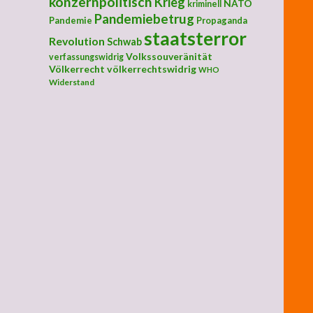
konzernpolitisch
Krieg
NATO
kriminell
Pandemiebetrug
Pandemie
Propaganda
staatsterror
Revolution
Schwab
Volkssouveränität
verfassungswidrig
Völkerrecht
völkerrechtswidrig
WHO
Widerstand