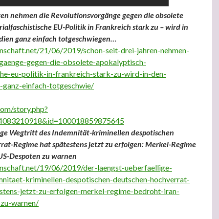
hren nehmen die Revolutionsvorgänge gegen die obsolete
ialfaschistische EU-Politik in Frankreich stark zu – wird in
dien ganz einfach totgeschwiegen…
nschaft.net/21/06/2019/schon-seit-drei-jahren-nehmen-
rgaenge-gegen-die-obsolete-apokalyptisch-
che-eu-politik-in-frankreich-stark-zu-wird-in-den-
-ganz-einfach-totgeschwie/
com/story.php?
44083210918&id=100018859875645
lige Wegtritt des Indemnität-kriminellen despotischen
at-Regime hat spätestens jetzt zu erfolgen: Merkel-Regime
 US-Despoten zu warnen
nschaft.net/19/06/2019/der-laengst-ueberfaellige-
mnitaet-kriminellen-despotischen-deutschen-hochverrat-
stens-jetzt-zu-erfolgen-merkel-regime-bedroht-iran-
-zu-warnen/