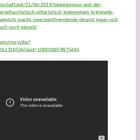
nschaft.net/21/06/2019/luegenpresse-und-der-
rialfaschistisch-elitaristisch-indemnitaet-kriminelle-
rannisch-macht-zweckentfremdende-despot-maas-voll-
uch-noch-einseit/
com/story.php?
02613185065&id=100018859875645