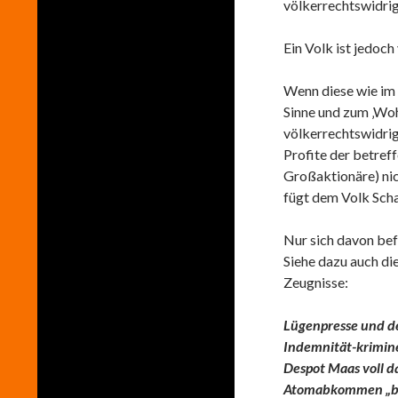
völkerrechtswidrig
Ein Volk ist jedoch
Wenn diese wie im 
Sinne und zum ‚Woh
völkerrechtswidri
Profite der betref
Großaktionäre) nic
fügt dem Volk Scha
Nur sich davon bef
Siehe dazu auch d
Zeugnisse:
Lügenpresse und der
Indemnität-krimin
Despot Maas voll dab
Atomabkommen „brec