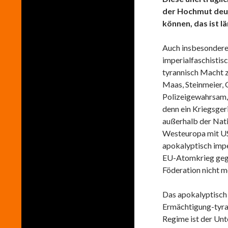
der Hochmut deut
können, das ist l
Auch insbesondere 
imperialfaschistis
tyrannisch Macht 
Maas, Steinmeier, 
Polizeigewahrsam, 
denn ein Kriegsger
außerhalb der Nati
Westeuropa mit US
apokalyptisch imp
EU-Atomkrieg gege
Föderation nicht m
Das apokalyptisch 
Ermächtigung-tyr
Regime ist der Unt