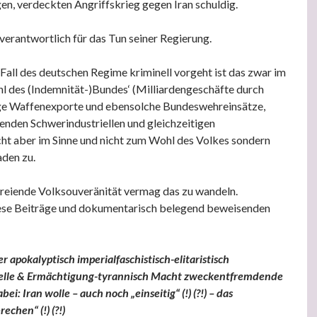
en, verdeckten Angriffskrieg gegen Iran schuldig.
 verantwortlich für das Tun seiner Regierung.
Fall des deutschen Regime kriminell vorgeht ist das zwar im
l des (Indemnität-)Bundes‘ (Milliardengeschäfte durch
ge Waffenexporte und ebensolche Bundeswehreinsätze,
fenden Schwerindustriellen und gleichzeitigen
ht aber im Sinne und nicht zum Wohl des Volkes sondern
den zu.
reiende Volksouveränität vermag das zu wandeln.
iese Beiträge und dokumentarisch belegend beweisenden
 apokalyptisch imperialfaschistisch-elitaristisch
elle & Ermächtigung-tyrannisch Macht zweckentfremdende
ei: Iran wolle – auch noch „einseitig“ (!) (?!) – das
hen“ (!) (?!)