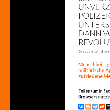
UNVERZ
POLIZE
UNTERS
DANN V
REVOLU
21. JUNI 19
SYS
Menschheit ge
militärische 
zufriedene M
Teilen (um in fa
Browsers nutze