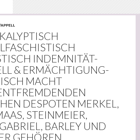
/APPELL
OKALYPTISCH
ALFASCHISTISCH
STISCH INDEMNITÄT-
ELL & ERMÄCHTIGUNG-
ISCH MACHT
ENTFREMDENDEN
HEN DESPOTEN MERKEL,
MAAS, STEINMEIER,
GABRIEL, BARLEY UND
ER GEHÖREN