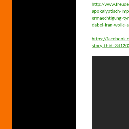
http://www.freude
apokalyptisch-impe
ermaechtigung-ty
dabei-iran-wolle-a
https://facebook.
story_fbid=3412