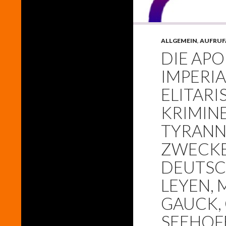
ALLGEMEIN
,
AUFRUF
DIE AP
IMPERI
ELITARI
KRIMIN
TYRANN
ZWECK
DEUTSC
LEYEN, 
GAUCK, 
SEEHOF