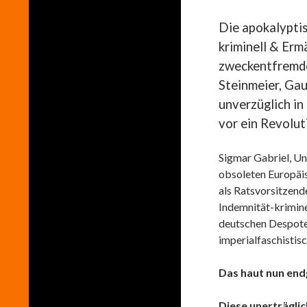
Die apokalyptis
kriminell & Er
zweckentfremde
Steinmeier, Gau
unverzüglich i
vor ein Revolut
Sigmar Gabriel, Un
obsoleten Europäi
als Ratsvorsitzende
Indemnität-krimin
deutschen Despote
imperialfaschistis
Das haut nun end
Diese unerträglic