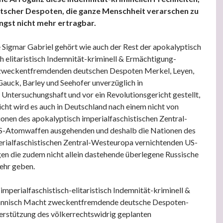
scher Despoten, die ganze Menschheit verarschen zu
ängst nicht mehr ertragbar.
Sigmar Gabriel gehört wie auch der Rest der apokalyptisch
ch elitaristisch Indemnität-kriminell & Ermächtigung-
zweckentfremdenden deutschen Despoten Merkel, Leyen,
Gauck, Barley und Seehofer unverzüglich in
Untersuchungshaft und vor ein Revolutionsgericht gestellt,
icht wird es auch in Deutschland nach einem nicht von
onen des apokalyptisch imperialfaschistischen Zentral-
-Atomwaffen ausgehenden und deshalb die Nationen des
erialfaschistischen Zentral-Westeuropa vernichtenden US-
n die zudem nicht allein dastehende überlegene Russische
ehr geben.
imperialfaschistisch-elitaristisch Indemnität-kriminell &
annisch Macht zweckentfremdende deutsche Despoten-
erstützung des völkerrechtswidrig geplanten