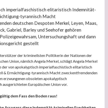
ch imperialfaschistisch elitaristisch Indemnität-
mächtigung-tyrannisch Macht
nden deutschen Despoten Merkel, Leyen, Maas,
ck, Gabriel, Barley und Seehofer gehören
n Polizeigewahrsam, Untersuchungshaft und dann
ionsgericht gestellt
terstützer der kriminellsten Politikerin der Nationen der
schen Union, nämlich Angela Merkel, schlägt Angela Merkel
 der von apokalyptisch imperialfaschistisch elitaristisch
ell & Ermächtigung-tyrannisch Macht zweckentfremdenden
n erzwungenen obsoleten apokalyptisch
ch ausgerichteten Europäischen Union vor.
gültig dem Fass den Boden raus!
he Arroganz diese Indemnität-kriminellen Frechheiten,