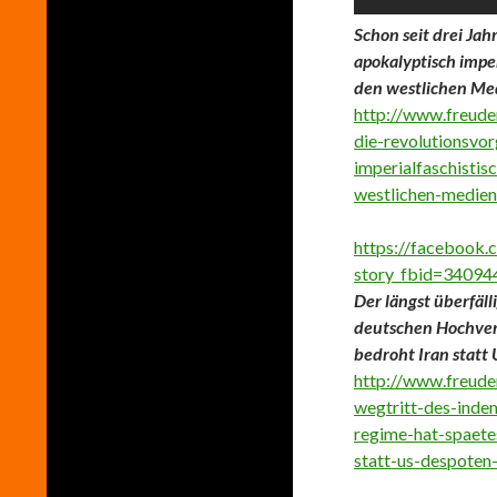
Schon seit drei Ja
apokalyptisch imper
den westlichen Me
http://www.freude
die-revolutionsvo
imperialfaschistis
westlichen-medien
https://facebook.
story_fbid=3409
Der längst überfäl
deutschen Hochverr
bedroht Iran statt
http://www.freude
wegtritt-des-inde
regime-hat-spaete
statt-us-despoten