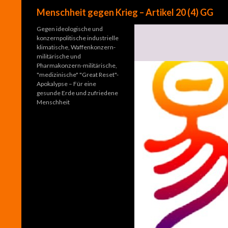
Suchen
Menschheit gegen Krieg – Artikel 20 (4) GG
Gegen ideologische und
konzernpolitische industrielle
klimatische, Waffenkonzern-
militärische und
Pharmakonzern-militärische,
"medizinische" "Great Reset"-
Apokalypse – Für eine
gesunde Erde und zufriedene
Menschheit