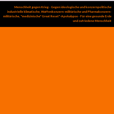
Menschheit gegen Krieg - Gegen ideologische und konzernpolitische
industrielle klimatische, Waffenkonzern-militärische und Pharmakonzern-
militärische, "medizinische" Great Reset"-Apokalypse - Für eine gesunde Erde
und zufriedene Menschheit