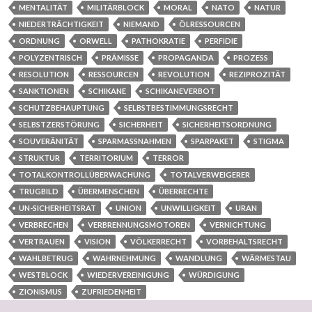
MENTALITÄT
MILITÄRBLOCK
MORAL
NATO
NATUR
NIEDERTRÄCHTIGKEIT
NIEMAND
ÖLRESSOURCEN
ORDNUNG
ORWELL
PATHOKRATIE
PERFIDIE
POLYZENTRISCH
PRÄMISSE
PROPAGANDA
PROZESS
RESOLUTION
RESSOURCEN
REVOLUTION
REZIPROZITÄT
SANKTIONEN
SCHIKANE
SCHIKANEVERBOT
SCHUTZBEHAUPTUNG
SELBSTBESTIMMUNGSRECHT
SELBSTZERSTÖRUNG
SICHERHEIT
SICHERHEITSORDNUNG
SOUVERÄNITÄT
SPARMASSNAHMEN
SPARPAKET
STIGMA
STRUKTUR
TERRITORIUM
TERROR
TOTALKONTROLLÜBERWACHUNG
TOTALVERWEIGERER
TRUGBILD
ÜBERMENSCHEN
ÜBERRECHTE
UN-SICHERHEITSRAT
UNION
UNWILLIGKEIT
URAN
VERBRECHEN
VERBRENNUNGSMOTOREN
VERNICHTUNG
VERTRAUEN
VISION
VÖLKERRECHT
VORBEHALTSRECHT
WAHLBETRUG
WAHRNEHMUNG
WANDLUNG
WÄRMESTAU
WESTBLOCK
WIEDERVEREINIGUNG
WÜRDIGUNG
ZIONISMUS
ZUFRIEDENHEIT