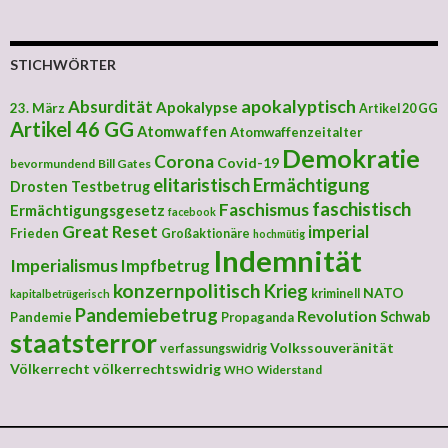
STICHWÖRTER
apokalyptisch
Absurdität
Apokalypse
23. März
Artikel 20 GG
Artikel 46 GG
Atomwaffen
Atomwaffenzeitalter
Demokratie
Corona
Covid-19
bevormundend
Bill Gates
elitaristisch
Ermächtigung
Drosten Testbetrug
faschistisch
Faschismus
Ermächtigungsgesetz
facebook
Great Reset
imperial
Frieden
Großaktionäre
hochmütig
Indemnität
Imperialismus
Impfbetrug
konzernpolitisch
Krieg
NATO
kriminell
kapitalbetrügerisch
Pandemiebetrug
Revolution
Schwab
Pandemie
Propaganda
staatsterror
Volkssouveränität
verfassungswidrig
Völkerrecht
völkerrechtswidrig
Widerstand
WHO