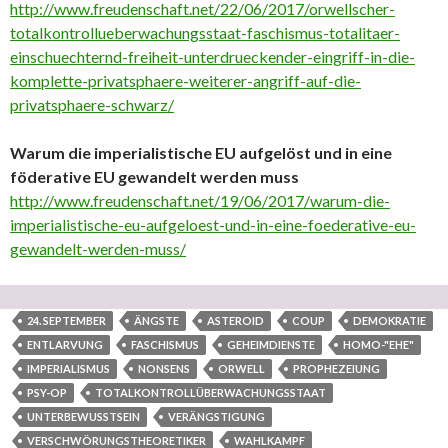
http://www.freudenschaft.net/22/06/2017/orwellscher-
totalkontrollueberwachungsstaat-faschismus-totalitaer-
einschuechternd-freiheit-unterdrueckender-eingriff-in-die-
komplette-privatsphaere-weiterer-angriff-auf-die-
privatsphaere-schwarz/
Warum die imperialistische EU aufgelöst und in eine
föderative EU gewandelt werden muss
http://www.freudenschaft.net/19/06/2017/warum-die-
imperialistische-eu-aufgeloest-und-in-eine-foederative-eu-
gewandelt-werden-muss/
24. SEPTEMBER
ÄNGSTE
ASTEROID
COUP
DEMOKRATIE
ENTLARVUNG
FASCHISMUS
GEHEIMDIENSTE
HOMO-"EHE"
IMPERIALISMUS
NONSENS
ORWELL
PROPHEZEIUNG
PSY-OP
TOTALKONTROLLÜBERWACHUNGSSTAAT
UNTERBEWUSSTSEIN
VERÄNGSTIGUNG
VERSCHWÖRUNGSTHEORETIKER
WAHLKAMPF