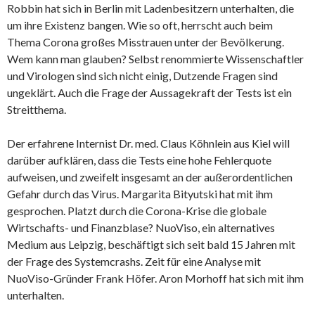
Robbin hat sich in Berlin mit Ladenbesitzern unterhalten, die
um ihre Existenz bangen. Wie so oft, herrscht auch beim
Thema Corona großes Misstrauen unter der Bevölkerung.
Wem kann man glauben? Selbst renommierte Wissenschaftler
und Virologen sind sich nicht einig, Dutzende Fragen sind
ungeklärt. Auch die Frage der Aussagekraft der Tests ist ein
Streitthema.
Der erfahrene Internist Dr. med. Claus Köhnlein aus Kiel will
darüber aufklären, dass die Tests eine hohe Fehlerquote
aufweisen, und zweifelt insgesamt an der außerordentlichen
Gefahr durch das Virus. Margarita Bityutski hat mit ihm
gesprochen. Platzt durch die Corona-Krise die globale
Wirtschafts- und Finanzblase? NuoViso, ein alternatives
Medium aus Leipzig, beschäftigt sich seit bald 15 Jahren mit
der Frage des Systemcrashs. Zeit für eine Analyse mit
NuoViso-Gründer Frank Höfer. Aron Morhoff hat sich mit ihm
unterhalten.