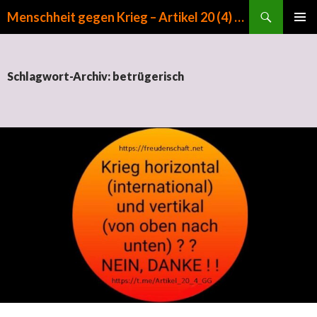
Suchen
Menschheit gegen Krieg – Artikel 20 (4) GG
ZUM INHALT SPRINGEN
PRIMÄR
MENÜ
Schlagwort-Archiv: betrügerisch