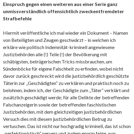
Einspruch gegen einen weiteren aus einer Serie ganz
unmissverständlich offensichtlich zweckentfremdeter
Strafbefehle
Hiermit veröffentliche ich mal wieder ein Dokument – Namen
von Beteiligten und Zeugen geschwärzt – in welchen ich
erkläre wie politisch Indemnität-kriminell angewiesene
Justizbehörden alle (!) Teile (!) der Bevölkerung mit
schäbigsten, betrügerischen Tricks missbrauchen, um
Sündenböcke für eigene Falschheit zu erfinden, wobei nicht
davor zurück geschreckt wird die justizbehördlich geschützte
Täterin zur „Geschädigten“ zu verklären und praktisch noch zu
belohnen, indem ich, der Geschädigte zum „Täter“ verklärt und
zusätzlich geschädigt werde; für alle Delikte der betreffenden
Falschanzeigerin sowie der betreffenden faschistischen
Justizbehörden, mit dem gleichzeitigen justizbehördlichen
Versuch dies mit diesem justizbehördlichen Betrug zu
vertuschen. Das ist nicht nur hochgradig kriminell, das ist schon
„perfektionistisch“ pervers und zudem enorm feige, was