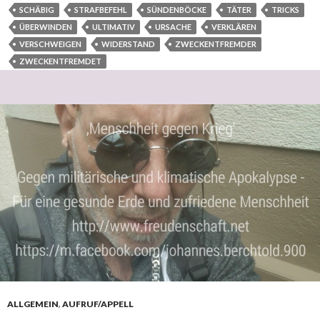
SCHÄBIG
STRAFBEFEHL
SÜNDENBÖCKE
TÄTER
TRICKS
ÜBERWINDEN
ULTIMATIV
URSACHE
VERKLÄREN
VERSCHWEIGEN
WIDERSTAND
ZWECKENTFREMDER
ZWECKENTFREMDET
ALLGEMEIN
,
AUFRUF/APPELL