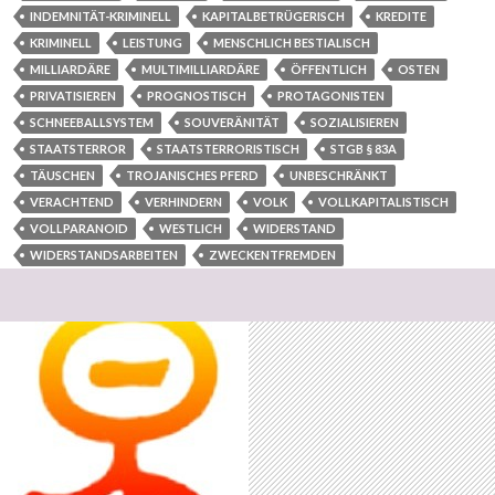
INDEMNITÄT-KRIMINELL
KAPITALBETRÜGERISCH
KREDITE
KRIMINELL
LEISTUNG
MENSCHLICH BESTIALISCH
MILLIARDÄRE
MULTIMILLIARDÄRE
ÖFFENTLICH
OSTEN
PRIVATISIEREN
PROGNOSTISCH
PROTAGONISTEN
SCHNEEBALLSYSTEM
SOUVERÄNITÄT
SOZIALISIEREN
STAATSTERROR
STAATSTERRORISTISCH
STGB § 83A
TÄUSCHEN
TROJANISCHES PFERD
UNBESCHRÄNKT
VERACHTEND
VERHINDERN
VOLK
VOLLKAPITALISTISCH
VOLLPARANOID
WESTLICH
WIDERSTAND
WIDERSTANDSARBEITEN
ZWECKENTFREMDEN