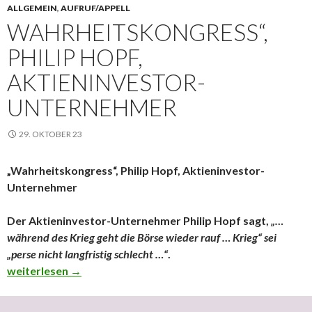
ALLGEMEIN
,
AUFRUF/APPELL
WAHRHEITSKONGRESS“,
PHILIP HOPF,
AKTIENINVESTOR-
UNTERNEHMER
29. OKTOBER 23
„Wahrheitskongress“, Philip Hopf, Aktieninvestor-
Unternehmer
Der Aktieninvestor-Unternehmer Philip Hopf sagt,
„…
während des Krieg geht die Börse wieder rauf … Krieg“ sei
„perse nicht langfristig schlecht …“
.
Wahrheitskongress“, Philip Hopf, Aktieninvestor-Unterne
weiterlesen
→