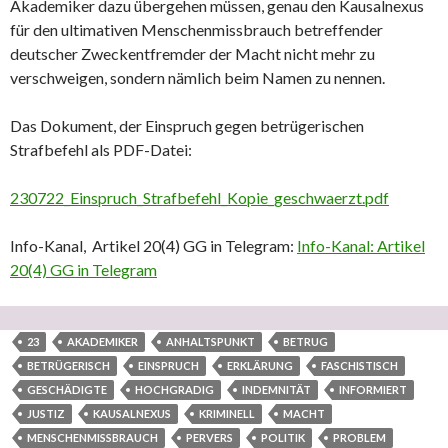
Akademiker dazu übergehen müssen, genau den Kausalnexus
für den ultimativen Menschenmissbrauch betreffender
deutscher Zweckentfremder der Macht nicht mehr zu
verschweigen, sondern nämlich beim Namen zu nennen.
Das Dokument, der Einspruch gegen betrügerischen
Strafbefehl als PDF-Datei:
230722_Einspruch_Strafbefehl_Kopie_geschwaerzt.pdf
Info-Kanal, Artikel 20(4) GG in Telegram:
Info-Kanal: Artikel
20(4) GG in Telegram
23
AKADEMIKER
ANHALTSPUNKT
BETRUG
BETRÜGERISCH
EINSPRUCH
ERKLÄRUNG
FASCHISTISCH
GESCHÄDIGTE
HOCHGRADIG
INDEMNITÄT
INFORMIERT
JUSTIZ
KAUSALNEXUS
KRIMINELL
MACHT
MENSCHENMISSBRAUCH
PERVERS
POLITIK
PROBLEM