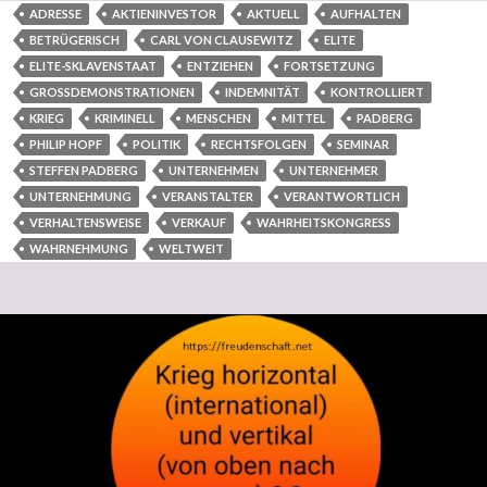
ADRESSE
AKTIENINVESTOR
AKTUELL
AUFHALTEN
BETRÜGERISCH
CARL VON CLAUSEWITZ
ELITE
ELITE-SKLAVENSTAAT
ENTZIEHEN
FORTSETZUNG
GROSSDEMONSTRATIONEN
INDEMNITÄT
KONTROLLIERT
KRIEG
KRIMINELL
MENSCHEN
MITTEL
PADBERG
PHILIP HOPF
POLITIK
RECHTSFOLGEN
SEMINAR
STEFFEN PADBERG
UNTERNEHMEN
UNTERNEHMER
UNTERNEHMUNG
VERANSTALTER
VERANTWORTLICH
VERHALTENSWEISE
VERKAUF
WAHRHEITSKONGRESS
WAHRNEHMUNG
WELTWEIT