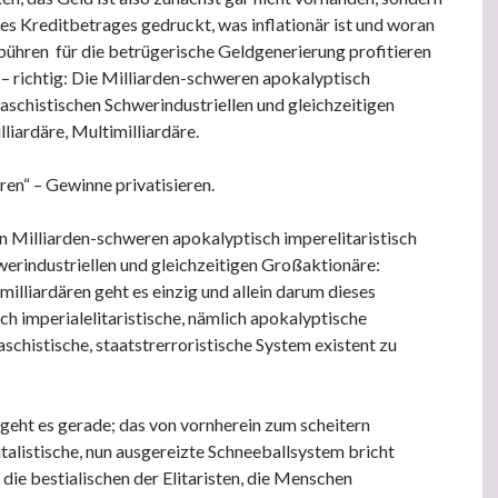
des Kreditbetrages gedruckt, was inflationär ist und woran
ühren für die betrügerische Geldgenerierung profitieren
 – richtig: Die Milliarden-schweren apokalyptisch
faschistischen Schwerindustriellen und gleichzeitigen
liardäre, Multimilliardäre.
eren“ – Gewinne privatisieren.
n Milliarden-schweren apokalyptisch imperelitaristisch
werindustriellen und gleichzeitigen Großaktionäre:
milliardären geht es einzig und allein darum dieses
sch imperialelitaristische, nämlich apokalyptische
faschistische, staatstrerroristische System existent zu
geht es gerade; das von vornherein zum scheitern
italistische, nun ausgereizte Schneeballsystem bricht
die bestialischen der Elitaristen, die Menschen