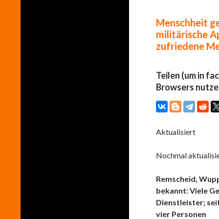
Menschheit ge
militärische 
zufriedene M
Teilen (um in fa
Browsers nutze
Aktualisiert
Nochmal aktualisie
Remscheid, Wuppe
bekannt: Viele G
Dienstleister; s
vier Personen