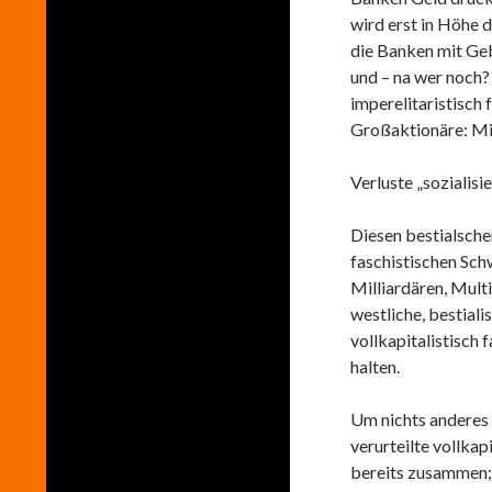
wird erst in Höhe 
die Banken mit Geb
und – na wer noch?
imperelitaristisch 
Großaktionäre: Mil
Verluste „sozialisi
Diesen bestialsche
faschistischen Sch
Milliardären, Multi
westliche, bestiali
vollkapitalistisch 
halten.
Um nichts anderes 
verurteilte vollkap
bereits zusammen; 