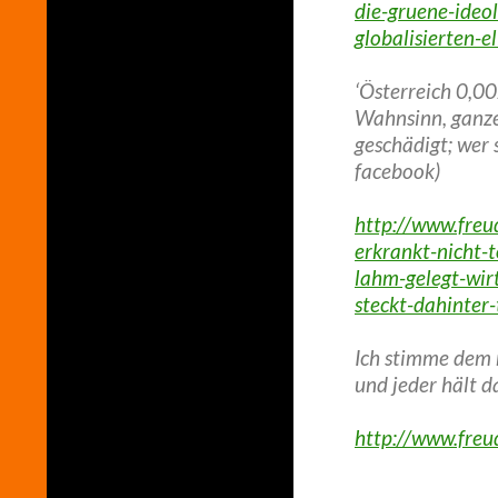
die-gruene-ideol
globalisierten-el
‘Österreich 0,00
Wahnsinn, ganze
geschädigt; wer 
facebook)
http://www.fre
erkrankt-nicht-
lahm-gelegt-wir
steckt-dahinter
Ich stimme dem 
und jeder hält d
http://www.fre
_________