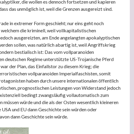
lyptiker, die wollen es dennoch fortsetzen und kapieren
dass das unmöglich ist, weil die Grenzen ausgereizt sind.
erade in extremer Form geschieht; nur eins geht noch
 welchem die kriminell, weil vollkapitalistischen
jedoch ausgereizten, am Ende angelangten apokalyptischen
rden sollen, was natürlich abartig ist, weil Angriffskrieg
sondern bestialisch ist: Das vom vollparanoiden
hen deutschen Regime unterstützte US-Trojanische Pferd
ar der Plan, das Einfallstor zu diesem Krieg; die
erroristischen vollparanoiden Imperialfaschisten, somit
otagonisten haben durch unsere internationalen öffentlich
ytischen, prognostischen Leistungen von Widerstand jedoch
existenziell bedingt zwangsläufig vollautomatisch zum
müssen würde und die als der Osten wesentlich kleineren
e USA und EU dann Geschichte sein würden oder
avon dann Geschichte sein würde.