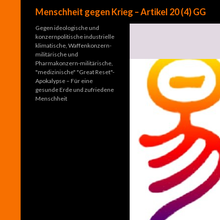
Suchen
Menschheit gegen Krieg – Artikel 20 (4) GG
Gegen ideologische und
konzernpolitische industrielle
klimatische, Waffenkonzern-
militärische und
Pharmakonzern-militärische,
"medizinische" "Great Reset"-
Apokalypse – Für eine
gesunde Erde und zufriedene
Menschheit