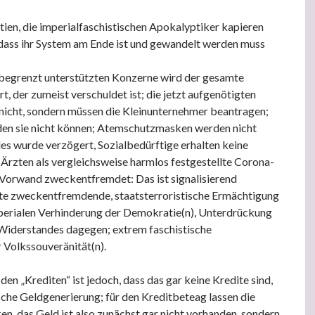
tien, die imperialfaschistischen Apokalyptiker kapieren
 dass ihr System am Ende ist und gewandelt werden muss
nbegrenzt unterstützten Konzerne wird der gesamte
t, der zumeist verschuldet ist; die jetzt aufgenötigten
 nicht, sondern müssen die Kleinunternehmer beantragen;
den sie nicht können; Atemschutzmasken werden nicht
les wurde verzögert, Sozialbedürftige erhalten keine
 Ärzten als vergleichsweise harmlos festgestellte Corona-
 Vorwand zweckentfremdet: Das ist signalisierend
lte zweckentfremdende, staatsterroristische Ermächtigung
perialen Verhinderung der Demokratie(n), Unterdrückung
iderstandes dagegen; extrem faschistische
 Volkssouveränität(n).
en „Krediten“ ist jedoch, dass das gar keine Kredite sind,
che Geldgenerierung; für den Kreditbeteag lassen die
n, das Geld ist also zunächst gar nicht vorhanden, sondern