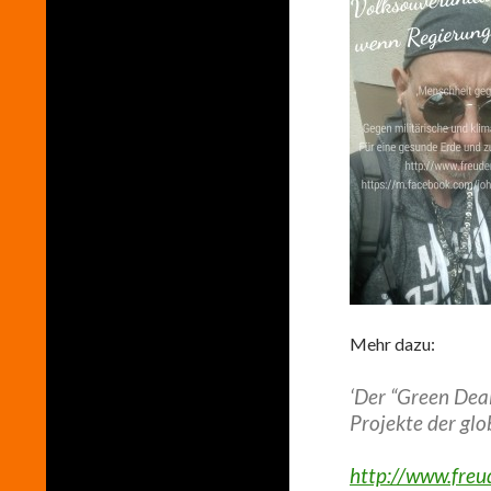
Mehr dazu:
‘Der “Green Deal
Projekte der glob
http://www.freu