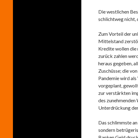
Die westlichen Bes
schlichtweg nicht,
Zum Vorteil der u
Mittelstand zerstör
Kredite wollen die
zurück zahlen wer
heraus gegeben, al
Zuschüsse; die von
Pandemie wird als
vorgeplant, gewol
zur verstärkten im
des zunehmenden W
Unterdrückung der
Das schlimmste an d
sondern betrügeris
Banken Geld drucke