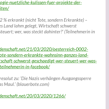
ogie-nuetzliche-kulissen-fuer-projekte-der-
iten/
2 % erkrankt (nicht Tote, sondern Erkrankte) –
s Land lahm gelegt, Wirtschaft schwerst
steuert; wer, was steckt dahinter?’ (Teilnehmerin in
udenschaft.net/21/03/2020/oesterreich-0002-
tote-sondern-erkrankte-wahnsinn-ganzes-land-
tschaft-schwerst-geschaedigt-wer-steuert-wer-was-
-teilnehmerin-in-facebook/
resolut zu: ‘Die Nazis verhängen Ausgangssperre
as Maul.’ (blauerbote.com)
udenschaft.net/20/03/2020/1266/