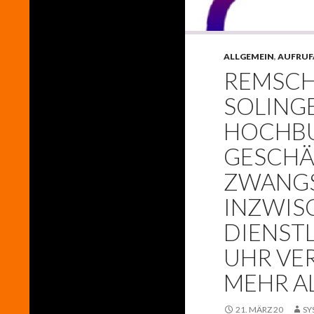
ALLGEMEIN
,
AUFRUF
REMSCH
SOLINGE
HOCHBU
GESCHÄ
ZWANGS
INZWIS
DIENSTL
UHR VE
MEHR A
21. MÄRZ 20
SY