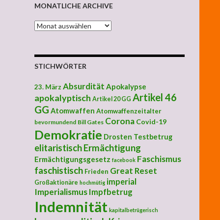
MONATLICHE ARCHIVE
MONATLICHE ARCHIVE
STICHWÖRTER
Absurdität
Apokalypse
23. März
Artikel 46
apokalyptisch
Artikel 20 GG
GG
Atomwaffen
Atomwaffenzeitalter
Corona
Covid-19
bevormundend
Bill Gates
Demokratie
Drosten Testbetrug
elitaristisch
Ermächtigung
Faschismus
Ermächtigungsgesetz
facebook
faschistisch
Great Reset
Frieden
imperial
Großaktionäre
hochmütig
Imperialismus
Impfbetrug
Indemnität
kapitalbetrügerisch