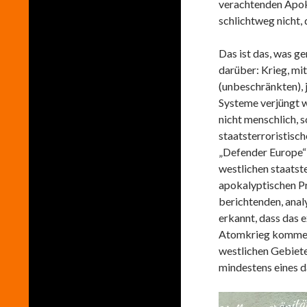
verachtenden Apoka
schlichtweg nicht, 
Das ist das, was g
darüber: Krieg, mit
(unbeschränkten), 
Systeme verjüngt we
nicht menschlich, 
staatsterroristisc
„Defender Europe“ w
westlichen staatst
apokalyptischen Pr
berichtenden, anal
erkannt, dass das 
Atomkrieg kommen 
westlichen Gebiet
mindestens eines d