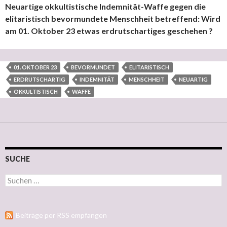
Neuartige okkultistische Indemnität-Waffe gegen die
elitaristisch bevormundete Menschheit betreffend: Wird
am 01. Oktober 23 etwas erdrutschartiges geschehen ?
01. OKTOBER 23
BEVORMUNDET
ELITARISTISCH
ERDRUTSCHARTIG
INDEMNITÄT
MENSCHHEIT
NEUARTIG
OKKULTISTISCH
WAFFE
SUCHE
Suchen nach:
Beiträge per RSS empfangen