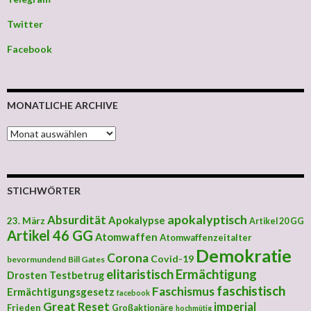
Twitter
Facebook
MONATLICHE ARCHIVE
MONATLICHE ARCHIVE
STICHWÖRTER
apokalyptisch
Absurdität
Apokalypse
23. März
Artikel 20 GG
Artikel 46 GG
Atomwaffen
Atomwaffenzeitalter
Demokratie
Corona
Covid-19
bevormundend
Bill Gates
elitaristisch
Ermächtigung
Drosten Testbetrug
faschistisch
Faschismus
Ermächtigungsgesetz
facebook
Great Reset
imperial
Frieden
Großaktionäre
hochmütig